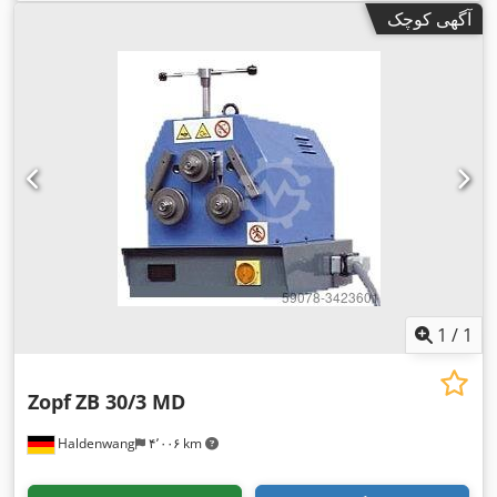
آگهی کوچک
1
/
1
Zopf
ZB 30/3 MD
Haldenwang
۴٬۰۰۶ km