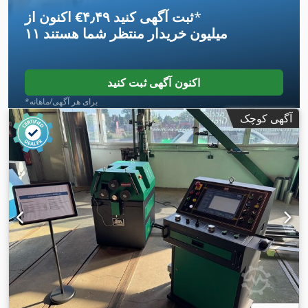
*
اکنون از ‎€۴٫۴۹ ثبت آگهی کنید
۱۱ میلیون خریدار
منتظر شما هستند
اکنون آگهی ثبت کنید
*برای هر آگهی/ماهانه
آگهی کوچک