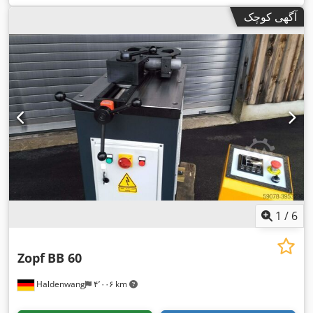
آگهی کوچک
1
/
6
Zopf
BB 60
Haldenwang
۴٬۰۰۶ km