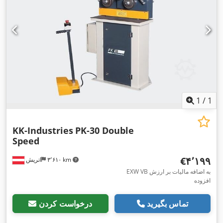
1
/
1
KK-Industries
PK-30 Double
Speed
‎€۴٬۱۹۹
۳٬۶۱۰ km
اتریش
EXW VB به اضافه مالیات بر ارزش
افزوده
تماس بگیرید
درخواست کردن