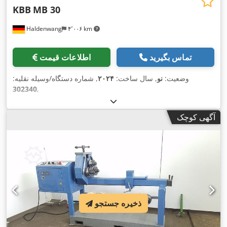
KBB
MB 30
Haldenwang
۴٬۰۰۶ km
تماس بگیرید
اطلاعات قیمت
وضعیت:
نو
, سال ساخت:
۲۰۲۴
, شماره دستگاه/وسیله نقلیه:
302340
,
آگهی کوچک
ذخیره جستجو