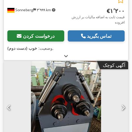
‎€۱٬۲۰۰
Sonneberg
۳٬۹۹۹ km
قیمت ثابت به اضافه مالیات بر ارزش
افزوده
تماس بگیرید
درخواست کردن
,
وضعیت:
خوب (دست دوم)
آگهی کوچک