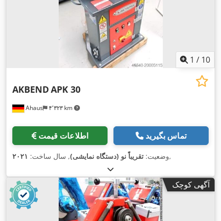
1
/
10
AKBEND
APK 30
Ahaus
۴٬۳۲۳ km
تماس بگیرید
اطلاعات قیمت
,
وضعیت:
تقریباً نو (دستگاه نمایشی)
, سال ساخت:
۲۰۲۱
آگهی کوچک