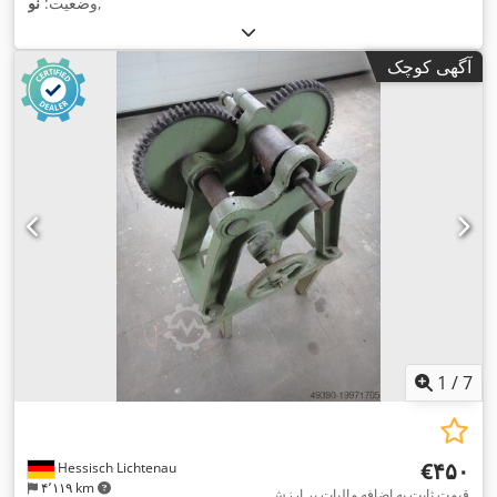
,
وضعیت:
نو
آگهی کوچک
1
/
7
‎€۴۵۰
Hessisch Lichtenau
۴٬۱۱۹ km
قیمت ثابت به اضافه مالیات بر ارزش