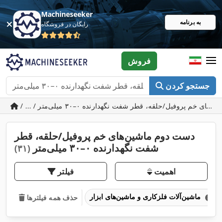
Machineseeker
به برنامه
رایگان در فروشگاه
فروش
جستجو کردن
دست دوم ماشین‌های خم پروفیل/حلقه، قطر
شفت نگهدارنده ۰–۳۰ میلی‌متر
(۳۱)
اهمیت
فیلتر
ماشین‌آلات فلزکاری و ماشین‌های ابزار
حذف همه فیلترها