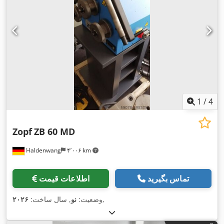
1
/
4
Zopf
ZB 60 MD
Haldenwang
۴٬۰۰۶ km
تماس بگیرید
اطلاعات قیمت
,
وضعیت:
نو
, سال ساخت:
۲۰۲۶