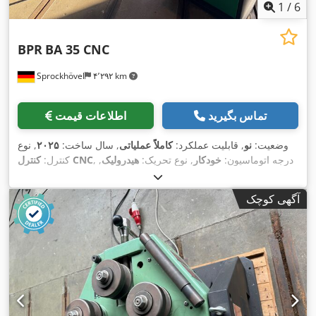
1
/
6
BPR
BA 35 CNC
Sprockhövel
۴٬۲۹۲ km
تماس بگیرید
اطلاعات قیمت
وضعیت:
نو
, قابلیت عملکرد:
کاملاً عملیاتی
, سال ساخت:
۲۰۲۵
, نوع
, درجه اتوماسیون:
خودکار
, نوع تحریک:
هیدرولیک
,
کنترل CNC
کنترل:
تعداد غلتک‌ها:
۳
, قطر شفت:
۳۵ میلی‌متر
, حداکثر سرعت چرخش:
۳۰ دور/دقیقه
, وزن کل:
۴۹۰ کیلوگرم
, قدرت:
۱٫۵ کیلووات (۲٫۰۴
آگهی کوچک
, فرکانس ورودی:
۵۰ هرتز
, مدت
۴۰۰ V
اسب بخار)
, ولتاژ ورودی:
,
مستندات / راهنما, نشان CE
گارانتی:
۱۲ ماه‌ها
, تجهیزات: