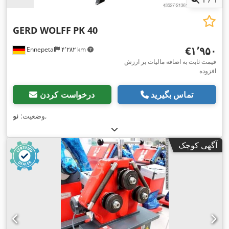
GERD WOLFF
PK 40
‎€۱٬۹۵۰
Ennepetal
۴٬۲۸۲ km
قیمت ثابت به اضافه مالیات بر ارزش
افزوده
تماس بگیرید
درخواست کردن
,
وضعیت:
نو
آگهی کوچک