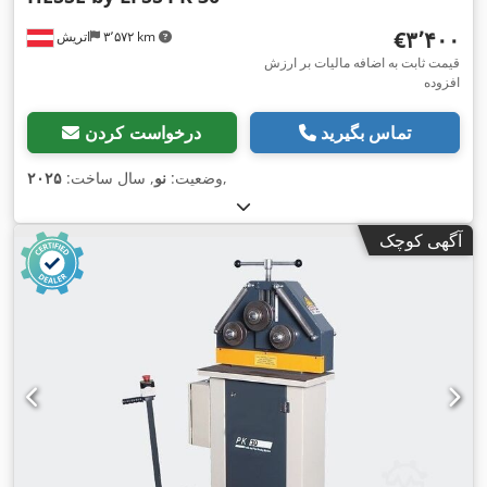
‎€۳٬۴۰۰
۳٬۵۷۲ km
اتریش
قیمت ثابت به اضافه مالیات بر ارزش
افزوده
تماس بگیرید
درخواست کردن
,
وضعیت:
نو
, سال ساخت:
۲۰۲۵
آگهی کوچک