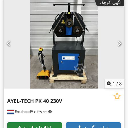
آگهی کوچک
1
/
8
AYEL-TECH
PK 40 230V
Enschede
۴٬۳۳۹ km
تماس بگیرید
اطلاعات قیمت