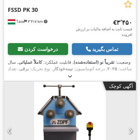
FSSD PK 30
‎€۳٬۴۵۰
Tata
۳٬۴۱۷ km
قیمت ثابت به اضافه مالیات بر ارزش
افزوده
تماس بگیرید
درخواست کردن
وضعیت:
تقریباً نو (استفاده‌شده)
, قابلیت عملکرد:
کاملاً عملیاتی
, سال
ساخت:
۲۰۲۵
, درجه اتوماسیون:
نیمه‌خودکار
, نوع تحریک:
برقی
, تعداد
غلتک‌ها:
۳
, قطر غلطک:
۱۱۸ میلی‌متر
, وزن کل:
۲۲۰ کیلوگرم
, قدرت:
, فرکانس
۴۰۰ V
۰٫۷۵ کیلووات (۱٫۰۲ اسب بخار)
, ولتاژ ورودی:
آگهی کوچک
ورودی:
۵۰ هرتز
, نوع جریان ورودی:
سه فاز
, تجهیزات:
توقف
اضطراری, غلتک‌های سخت‌کاری‌شده, مستندات / راهنما, نشان CE,
,
کنترل از راه دور پایی