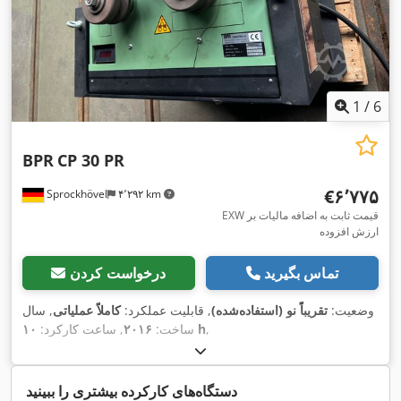
1
/
6
BPR
CP 30 PR
‎€۶٬۷۷۵
Sprockhövel
۴٬۲۹۲ km
EXW قیمت ثابت به اضافه مالیات بر
ارزش افزوده
تماس بگیرید
درخواست کردن
وضعیت:
تقریباً نو (استفاده‌شده)
, قابلیت عملکرد:
کاملاً عملیاتی
, سال
,
۱۰ h
ساخت:
۲۰۱۶
, ساعت کارکرد:
دستگاه‌های کارکرده بیشتری را ببینید