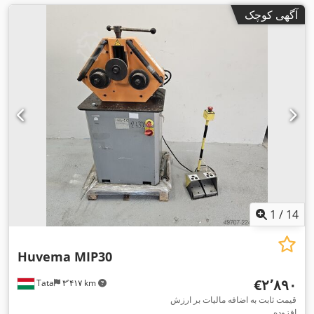
آگهی کوچک
1
/
14
Huvema MIP30
‎€۲٬۸۹۰
Tata
۳٬۴۱۷ km
قیمت ثابت به اضافه مالیات بر ارزش
افزوده