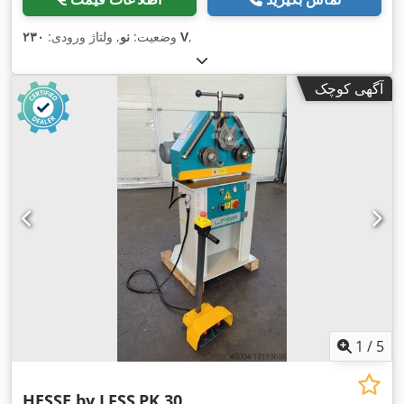
,
۲۳۰ V
وضعیت:
نو
, ولتاژ ورودی:
آگهی کوچک
1
/
5
HESSE by LFSS
PK 30