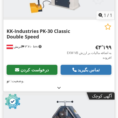
1
/
1
KK-Industries
PK-30 Classic
Double Speed
‎€۴٬۱۹۹
۳٬۶۱۰ km
اتریش
EXW VB به اضافه مالیات بر ارزش
افزوده
تماس بگیرید
درخواست کردن
,
وضعیت:
نو
آگهی کوچک