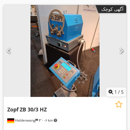
آگهی کوچک
1
/
5
Zopf
ZB 30/3 HZ
Haldenwang
۴٬۰۰۶ km