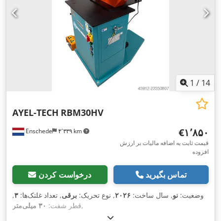
1
/
14
AYEL-TECH
RBM30HV
‎€۱٬۸۵۰
Enschede
۴٬۳۳۹ km
قیمت ثابت به اضافه مالیات بر ارزش
افزوده
تماس بگیرید
درخواست کردن
وضعیت:
نو
, سال ساخت:
۲۰۲۶
, نوع تحریک:
برقی
, تعداد غلتک‌ها:
۳
,
,
قطر شفت:
۳۰ میلی‌متر