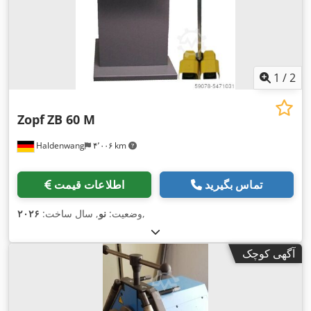
1
/
2
Zopf
ZB 60 M
Haldenwang
۴٬۰۰۶ km
تماس بگیرید
اطلاعات قیمت
,
وضعیت:
نو
, سال ساخت:
۲۰۲۶
آگهی کوچک