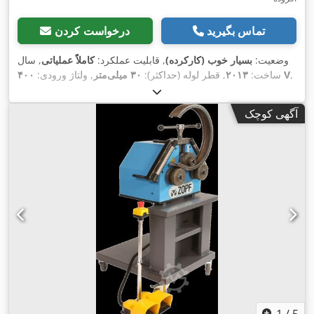
تماس بگیرید
درخواست کردن
وضعیت:
بسیار خوب (کارکرده)
, قابلیت عملکرد:
کاملاً عملیاتی
, سال
,
۴۰۰ V
ساخت:
۲۰۱۳
, قطر لوله (حداکثر):
۳۰ میلی‌متر
, ولتاژ ورودی:
فرکانس ورودی:
۵۰ هرتز
, تجهیزات:
توقف اضطراری, غلتک‌های
,
سخت‌کاری‌شده, مستندات / راهنما, نشان CE, کنترل از راه دور پایی
آگهی کوچک
1
/
5