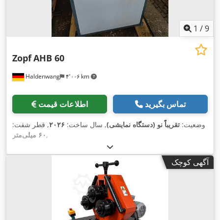
1
/
9
Zopf
AHB 60
Haldenwang
۴٬۰۰۶ km
تماس بگیرید
اطلاعات قیمت
وضعیت:
تقریباً نو (دستگاه نمایشی)
, سال ساخت:
۲۰۲۶
, قطر شفت:
,
۶۰ میلی‌متر
آگهی کوچک