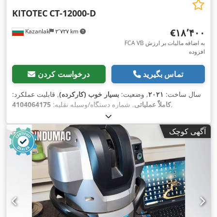
KITOTEC
CT-12000-D
‎€۱۸٬۴۰۰
Kazanlak
۲٬۷۲۷ km
FCA VB به اضافه مالیات بر ارزش
افزوده
تماس بگیرید
درخواست کردن
سال ساخت:
۲۰۲۱
, وضعیت:
بسیار خوب (کارکرده)
, قابلیت عملکرد:
,
کاملاً عملیاتی
, شماره دستگاه/وسیله نقلیه:
4104064175
آگهی کوچک