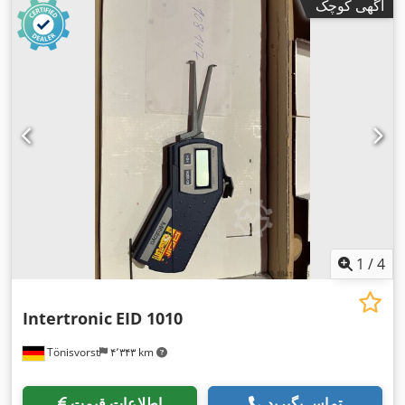
آگهی کوچک
1
/
4
Intertronic
EID 1010
Tönisvorst
۴٬۳۴۳ km
تماس بگیرید
اطلاعات قیمت