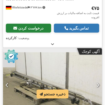
‎€۷۵
Wiefelstede
۴٬۲۷۹ km
قیمت ثابت به اضافه مالیات بر ارزش
افزوده
تماس بگیرید
درخواست کردن
,
وضعیت:
کارکرده
آگهی کوچک
ذخیره جستجو