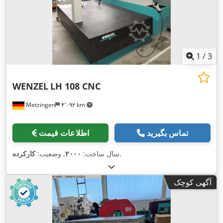
1
/
3
WENZEL
LH 108 CNC
Metzingen
۴٬۰۹۲ km
تماس بگیرید
اطلاعات قیمت
,
سال ساخت:
۲۰۰۰
, وضعیت:
کارکرده
آگهی کوچک