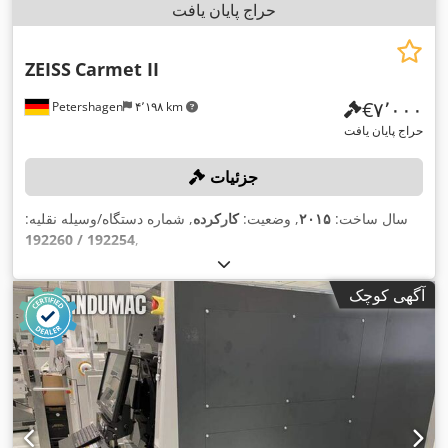
حراج پایان یافت
ZEISS
Carmet II
‎€۷٬۰۰۰
Petershagen
۴٬۱۹۸ km
حراج پایان یافت
جزئیات
سال ساخت:
۲۰۱۵
, وضعیت:
کارکرده
, شماره دستگاه/وسیله نقلیه:
192254 / 192260
,
آگهی کوچک