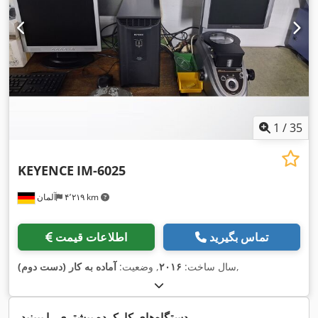
1
/
35
KEYENCE
IM-6025
۴٬۲۱۹ km
آلمان
تماس بگیرید
اطلاعات قیمت
,
سال ساخت:
۲۰۱۶
, وضعیت:
آماده به کار (دست دوم)
دستگاه‌های کارکرده بیشتری را ببینید