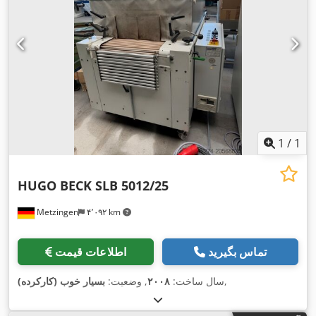
1
/
1
HUGO BECK SLB 5012/25
Metzingen
۴٬۰۹۲ km
تماس بگیرید
اطلاعات قیمت
,
سال ساخت:
۲۰۰۸
, وضعیت:
بسیار خوب (کارکرده)