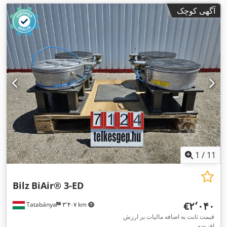
آگهی کوچک
1
/
11
Bilz
BiAir® 3-ED
‎€۲٬۰۴۰
Tatabánya
۳٬۴۰۷ km
قیمت ثابت به اضافه مالیات بر ارزش
افزوده