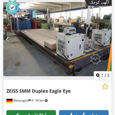
آگهی کوچک
1
/
3
ZEISS
SMM Duplex Eagle Eye
Metzingen
۴٬۰۹۲ km
تماس بگیرید
اطلاعات قیمت