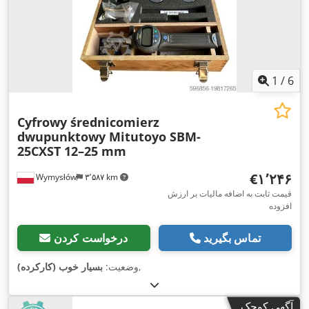
1
/
6
Cyfrowy średnicomierz
dwupunktowy Mitutoyo SBM-
25CXST 12–25 mm
‎€۱٬۲۴۶
Wymysłów
۳٬۵۸۷ km
قیمت ثابت به اضافه مالیات بر ارزش
افزوده
تماس بگیرید
درخواست کردن
,
وضعیت:
بسیار خوب (کارکرده)
آگهی کوچک