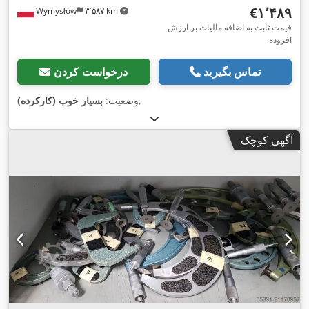
‎€۱٬۴۸۹
Wymysłów
۳٬۵۸۷ km
قیمت ثابت به اضافه مالیات بر ارزش
افزوده
تماس بگیرید
درخواست کردن
,
وضعیت:
بسیار خوب (کارکرده)
آگهی کوچک