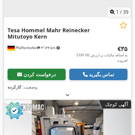
1
/
39
Tesa Hommel Mahr Reinecker
Mitutoyo Kern
‎€۳۵
Pfaffenhofen
۴٬۱۲۴ km
EXW VB به اضافه مالیات بر ارزش
افزوده
تماس بگیرید
درخواست کردن
,
وضعیت:
کارکرده
آگهی کوچک