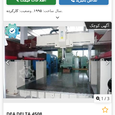
,
سال ساخت:
۱۹۹۵
, وضعیت:
کارکرده
آگهی کوچک
1
/
3
DEA
DELTA 4508