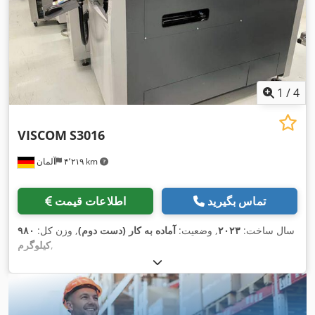
1
/
4
VISCOM
S3016
۴٬۲۱۹ km
آلمان
تماس بگیرید
اطلاعات قیمت
سال ساخت:
۲۰۲۳
, وضعیت:
آماده به کار (دست دوم)
, وزن کل:
۹۸۰
,
کیلوگرم