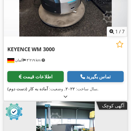
1
/
7
KEYENCE
WM 3000
۴٬۲۱۹ km
آلمان
تماس بگیرید
اطلاعات قیمت
,
سال ساخت:
۲۰۲۲
, وضعیت:
آماده به کار (دست دوم)
آگهی کوچک