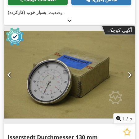
,
وضعیت:
بسیار خوب (کارکرده)
آگهی کوچک
1
/
5
Isserstedt
Durchmesser 130 mm