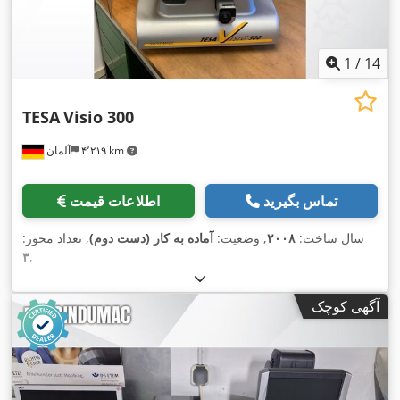
1
/
14
TESA
Visio 300
۴٬۲۱۹ km
آلمان
تماس بگیرید
اطلاعات قیمت
سال ساخت:
۲۰۰۸
, وضعیت:
آماده به کار (دست دوم)
, تعداد محور:
۳
,
آگهی کوچک