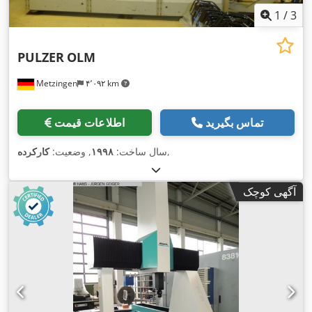
1
/
3
PULZER
OLM
Metzingen
۴٬۰۹۲ km
تماس بگیرید
اطلاعات قیمت
,
سال ساخت:
۱۹۹۸
, وضعیت:
کارکرده
آگهی کوچک