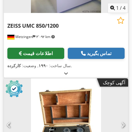
1
/
4
ZEISS
UMC 850/1200
Metzingen
۴٬۰۹۲ km
تماس بگیرید
اطلاعات قیمت
,
سال ساخت:
۱۹۹۰
, وضعیت:
کارکرده
آگهی کوچک