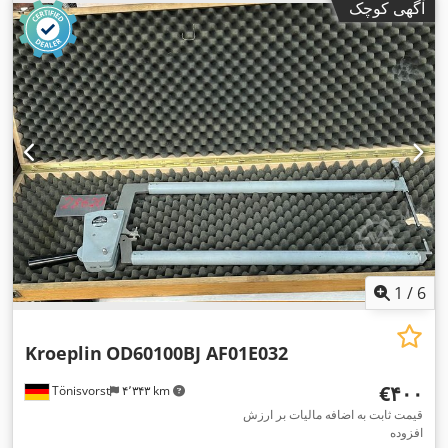
آگهی کوچک
1
/
6
Kroeplin
OD60100BJ AF01E032
‎€۴۰۰
Tönisvorst
۴٬۳۴۳ km
قیمت ثابت به اضافه مالیات بر ارزش
افزوده