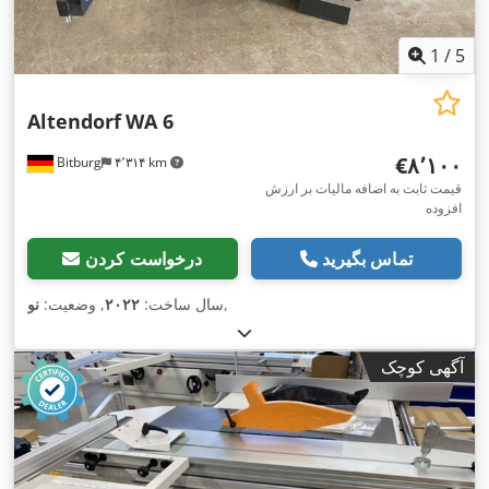
1
/
5
Altendorf
WA 6
‎€۸٬۱۰۰
Bitburg
۴٬۳۱۴ km
قیمت ثابت به اضافه مالیات بر ارزش
افزوده
تماس بگیرید
درخواست کردن
,
سال ساخت:
۲۰۲۲
, وضعیت:
نو
آگهی کوچک