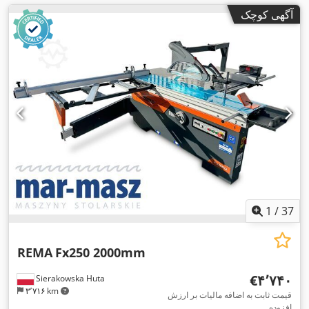
آگهی کوچک
1
/
37
REMA
Fx250 2000mm
‎€۴٬۷۴۰
Sierakowska Huta
۳٬۷۱۶ km
قیمت ثابت به اضافه مالیات بر ارزش
افزوده