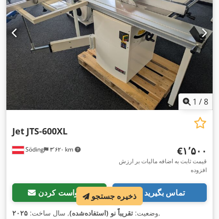
1
/
8
Jet
JTS-600XL
‎€۱٬۵۰۰
Söding
۳٬۶۲۰ km
قیمت ثابت به اضافه مالیات بر ارزش
افزوده
تماس بگیرید
درخواست کردن
ذخیره جستجو
,
وضعیت:
تقریباً نو (استفاده‌شده)
, سال ساخت:
۲۰۲۵