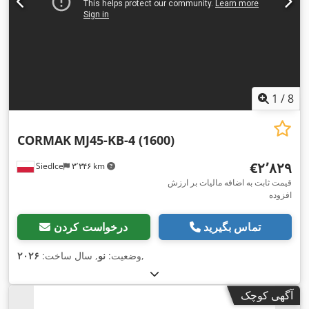
1
/
8
CORMAK
MJ45-KB-4 (1600)
‎€۲٬۸۲۹
Siedlce
۳٬۳۴۶ km
قیمت ثابت به اضافه مالیات بر ارزش
افزوده
تماس بگیرید
درخواست کردن
,
وضعیت:
نو
, سال ساخت:
۲۰۲۶
آگهی کوچک