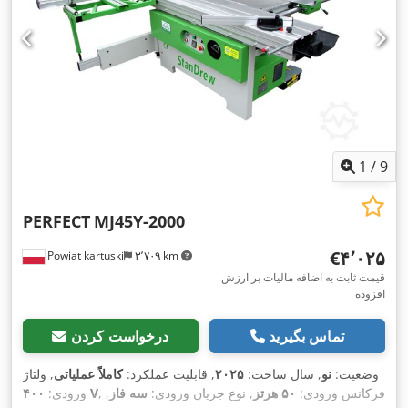
1
/
9
PERFECT
MJ45Y-2000
‎€۴٬۰۲۵
Powiat kartuski
۳٬۷۰۹ km
قیمت ثابت به اضافه مالیات بر ارزش
افزوده
تماس بگیرید
درخواست کردن
وضعیت:
نو
, سال ساخت:
۲۰۲۵
, قابلیت عملکرد:
کاملاً عملیاتی
, ولتاژ
, فرکانس ورودی:
۵۰ هرتز
, نوع جریان ورودی:
سه فاز
,
۴۰۰ V
ورودی: