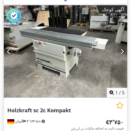
آگهی کوچک
1
/
5
Holzkraft
sc 2c Kompakt
‎€۳٬۷۵۰
۴٬۱۴۴ km
آلمان
قیمت ثابت به اضافه مالیات بر ارزش