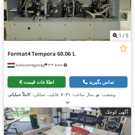
1
/
5
Format4
Tempora 60.06 L
Iszkaszentgyörgy
۳٬۴۰۵ km
تماس بگیرید
اطلاعات قیمت
,
وضعیت:
نو
, سال ساخت:
۲۰۲۱
, قابلیت عملکرد:
کاملاً عملیاتی
آگهی کوچک