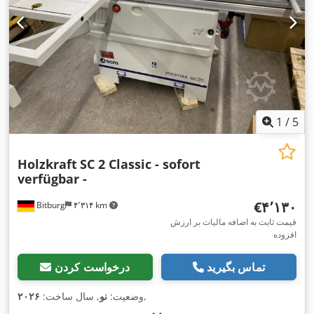
1
/
5
Holzkraft
SC 2 Classic - sofort
verfügbar -
‎€۴٬۱۳۰
Bitburg
۴٬۳۱۴ km
قیمت ثابت به اضافه مالیات بر ارزش
افزوده
تماس بگیرید
درخواست کردن
,
وضعیت:
نو
, سال ساخت:
۲۰۲۶