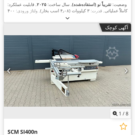
وضعیت:
تقریباً نو (استفاده‌شده)
, سال ساخت:
۲۰۲۵
, قابلیت عملکرد:
کاملاً عملیاتی
, قدرت:
۳ کیلووات (۴٫۰۸ اسب بخار)
, ولتاژ ورودی:
۴۰۰
V
,
آگهی کوچک
1
/
8
SCM
SI400n