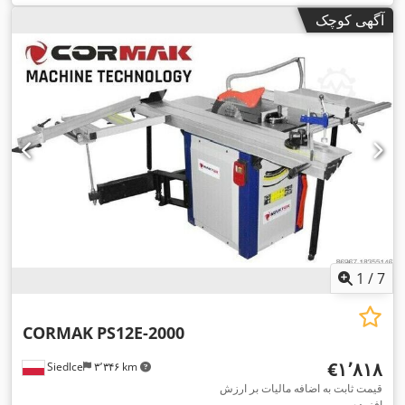
آگهی کوچک
1
/
7
CORMAK
PS12E-2000
‎€۱٬۸۱۸
Siedlce
۳٬۳۴۶ km
قیمت ثابت به اضافه مالیات بر ارزش
افزوده