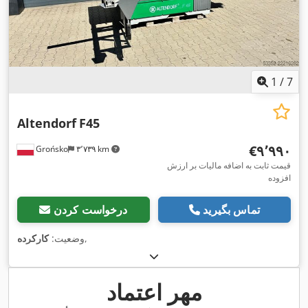
1
/
7
Altendorf
F45
‎€۹٬۹۹۰
Grońsko
۳٬۷۳۹ km
قیمت ثابت به اضافه مالیات بر ارزش
افزوده
تماس بگیرید
درخواست کردن
,
وضعیت:
کارکرده
مهر اعتماد