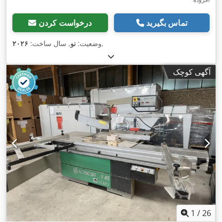
تماس بگیرید
درخواست کردن
,
وضعیت:
نو
, سال ساخت:
۲۰۲۶
آگهی کوچک
1
/
26