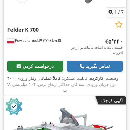
1
/
7
Felder
K 700
‎€۵٬۳۴۰
Powiat kartuski
۳٬۷۰۹ km
قیمت ثابت به اضافه مالیات بر ارزش
افزوده
تماس بگیرید
درخواست کردن
وضعیت:
کارکرده
, قابلیت عملکرد:
کاملاً عملیاتی
, ولتاژ ورودی:
۴۰۰
, نوع جریان ورودی:
سه فاز
, حداکثر ارتفاع برش:
۱۰۴ میلی‌متر
,
V
حداکثر عرض برش:
۱٬۲۵۰ میلی‌متر
, قطر تیغ اره:
۳۱۵ میلی‌متر
,
,
تنظیم شیب تیغه اره:
۴۵ °
, نوع تنظیم ارتفاع:
مکانیکی
آگهی کوچک