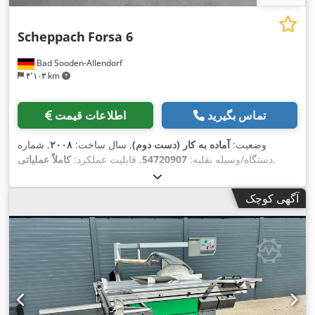
Scheppach
Forsa 6
Bad Sooden-Allendorf
۴٬۱۰۳ km
تماس بگیرید
اطلاعات قیمت
وضعیت:
آماده به کار (دست دوم)
, سال ساخت:
۲۰۰۸
, شماره
,
دستگاه/وسیله نقلیه:
54720907
, قابلیت عملکرد:
کاملاً عملیاتی
آگهی کوچک