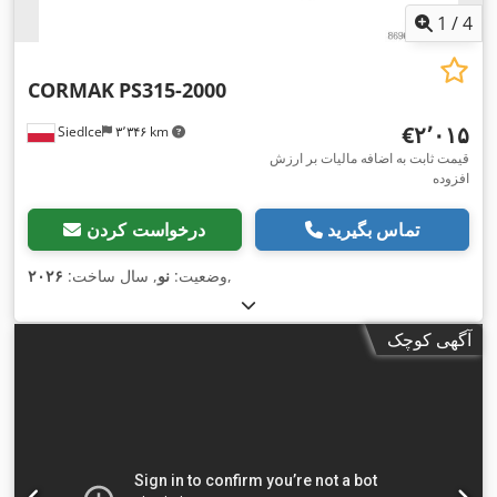
1
/
4
CORMAK
PS315-2000
‎€۲٬۰۱۵
Siedlce
۳٬۳۴۶ km
قیمت ثابت به اضافه مالیات بر ارزش
افزوده
تماس بگیرید
درخواست کردن
,
وضعیت:
نو
, سال ساخت:
۲۰۲۶
آگهی کوچک