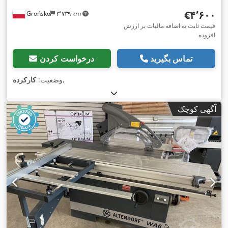
‎€۴٬۶۰۰
Grońsko
۳٬۷۳۹ km
قیمت ثابت به اضافه مالیات بر ارزش
افزوده
تماس بگیرید
درخواست کردن
,
وضعیت:
کارکرده
آگهی کوچک