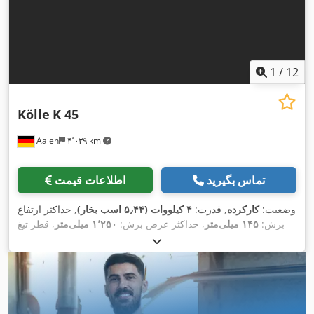
1
/
12
Kölle
K 45
Aalen
۴٬۰۳۹ km
تماس بگیرید
اطلاعات قیمت
وضعیت:
کارکرده
, قدرت:
۴ کیلووات (۵٫۴۴ اسب بخار)
, حداکثر ارتفاع
برش:
۱۴۵ میلی‌متر
, حداکثر عرض برش:
۱٬۲۵۰ میلی‌متر
, قطر تیغ
اره:
۴۰۰ میلی‌متر
, تنظیم شیب تیغه اره:
۴۵ °
, حداکثر سرعت
چرخش:
۳٬۶۰۰ دور/دقیقه
, سرعت چرخش (دقیقه):
۲٬۸۰۰ دور/
دقیقه
, طول کل:
۲٬۰۰۰ میلی‌متر
, عرض کل:
۱٬۳۰۰ میلی‌متر
, ارتفاع
کل:
۱٬۵۰۰ میلی‌متر
, وزن کل:
۸۰۰ کیلوگرم
, تجهیزات:
محافظ تیغه
,
اره