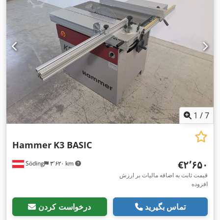
1
/
7
Hammer
K3 BASIC
‎€۲٬۶۵۰
Söding
۳٬۶۲۰ km
قیمت ثابت به اضافه مالیات بر ارزش
افزوده
تماس بگیرید
درخواست کردن