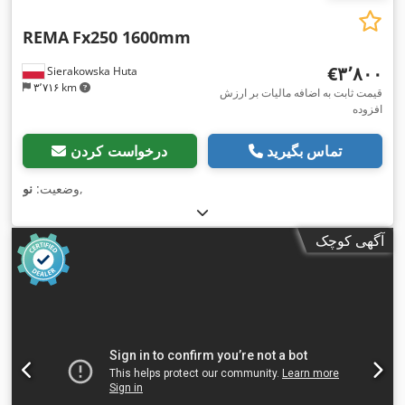
REMA
Fx250 1600mm
‎€۳٬۸۰۰
Sierakowska Huta
۳٬۷۱۶ km
قیمت ثابت به اضافه مالیات بر ارزش
افزوده
تماس بگیرید
درخواست کردن
,
وضعیت:
نو
آگهی کوچک