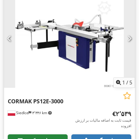
1
/
5
CORMAK
PS12E-3000
‎€۲٬۵۳۹
Siedlce
۳٬۳۴۶ km
قیمت ثابت به اضافه مالیات بر ارزش
افزوده