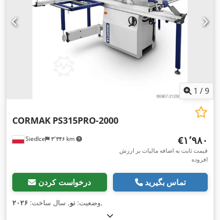
1
/
9
CORMAK
PS315PRO-2000
‎€۱٬۹۸۰
Siedlce
۳٬۳۴۶ km
قیمت ثابت به اضافه مالیات بر ارزش
افزوده
تماس بگیرید
درخواست کردن
,
وضعیت:
نو
, سال ساخت:
۲۰۲۶