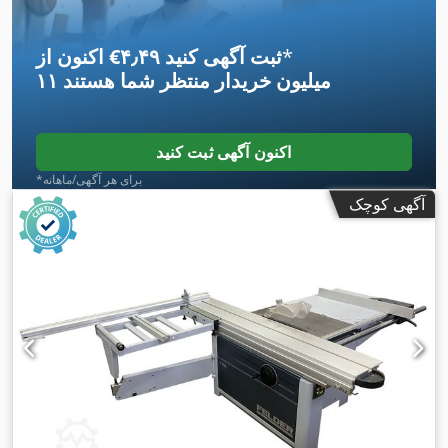
*
اکنون از ‎€۴٫۴۹ ثبت آگهی کنید
۱۱ میلیون خریدار
منتظر شما هستند
اکنون آگهی ثبت کنید
*برای هر آگهی/ماهانه
آگهی کوچک