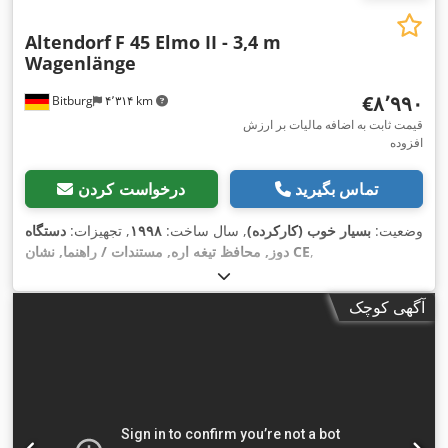
Altendorf
F 45 Elmo II - 3,4 m
Wagenlänge
‎€۸٬۹۹۰
Bitburg
۴٬۳۱۴ km
قیمت ثابت به اضافه مالیات بر ارزش
افزوده
تماس بگیرید
درخواست کردن
وضعیت:
بسیار خوب (کارکرده)
, سال ساخت:
۱۹۹۸
, تجهیزات:
دستگاه
,
دوز, محافظ تیغه اره, مستندات / راهنما, نشان CE
آگهی کوچک