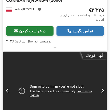
CORMAK
MJ45-KB-4 (2600)
‎€۳٬۲۳۵
Siedlce
۳٬۳۴۶ km
قیمت ثابت به اضافه مالیات بر ارزش
افزوده
تماس بگیرید
درخواست کردن
,
وضعیت:
نو
, سال ساخت:
۲۰۲۶
آگهی کوچک