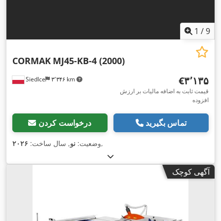
1
/
9
CORMAK
MJ45-KB-4 (2000)
‎€۳٬۱۳۵
Siedlce
۳٬۳۴۶ km
قیمت ثابت به اضافه مالیات بر ارزش
افزوده
تماس بگیرید
درخواست کردن
,
وضعیت:
نو
, سال ساخت:
۲۰۲۶
آگهی کوچک