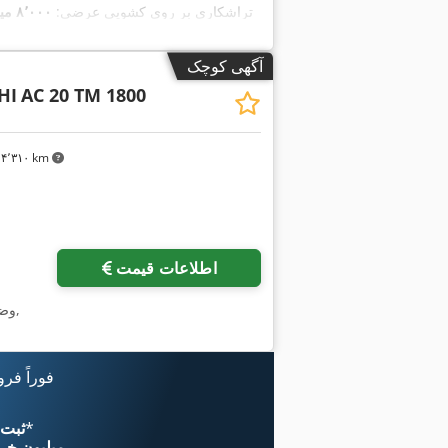
تراشکاری بر روی کشویی عرضی:
۸٬۰۰۰ میلی‌متر
,
حداکثر سرعت اسپیندل:
۱٬۵۰۰ دور/دقیقه
آگهی کوچک
HI
AC 20 TM 1800
۴٬۳۱۰ km
اطلاعات قیمت
,
وض
فوراً فر
*
اکنون از 
۱۱ میلیون خر