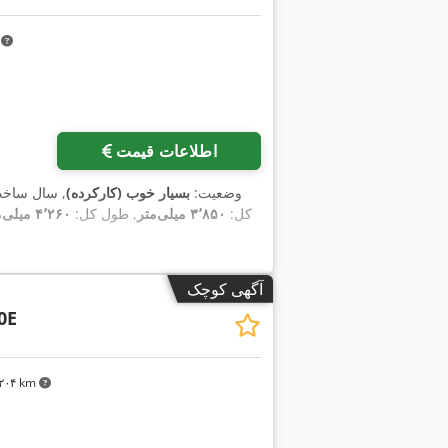
m
اطلاعات قیمت
وضعیت:
بسیار خوب (کارکرده)
, سال ساخ
کل:
۳٬۸۵۰ میلی‌متر
, طول کل:
۴٬۲۶۰ میلی‌متر
آگهی کوچک
0E
۴٬۲۰۴ km