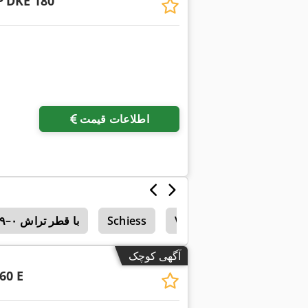
P
DKE 180
اطلاعات قیمت
Vce
Schiess
ماشین‌های تراش CNC با قطر تراش ۰–۱۹۹ میلی‌متر
آگهی کوچک
60 E