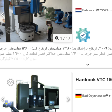
Babberich
۴٬۳۷۷ k
1
/
17
ت:
۲۰۰۹
, ارتفاع تراشکاری:
۱٬۲۸۰ میلی‌متر
, ارتفاع کل:
۵٬۶۰۰ میلی‌متر
, عرض
, قطر میز چرخان:
۱٬۴۰۰ میلی‌متر
, حداکثر قطر قطعه کار:
۱٬۶۰۰ میلی‌متر
,
وزن کل:
۲۱٬۵۰۰ کیلوگرم
Hankook
VTC 16
Bad Oeynhausen