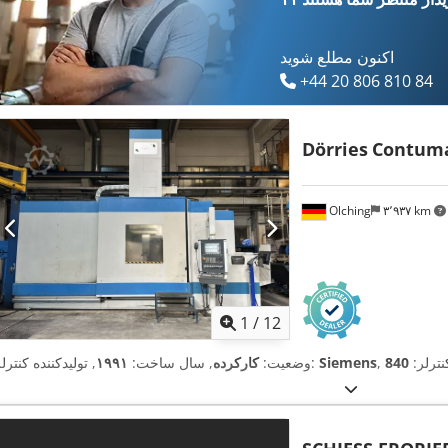
اکنون مطلع شوید
+44 20 806 810 84
Dörries
Contuma
Olching
۳٬۹۳۷ km
1
/
12
کنترلر:
Siemens
, تولیدکننده کنترلر:
وضعیت:
کارکرده
, سال ساخت:
۱۹۹۱