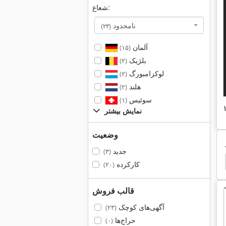
شعاع:
نامحدود
(۲۳)
آلمان
(۱۵)
بلژیک
(۲)
لوکزامبورگ
(۲)
هلند
(۲)
سوئیس
(۱)
نمایش بیشتر
وضعیت
جدید
(۳)
Scharmann
Hilti Dd 160 E
Bbc Ds
تراش aghi
کارکرده
(۲۰)
قالب فروش
آگهی‌های کوچک
(۲۳)
حراج‌ها
(۰)