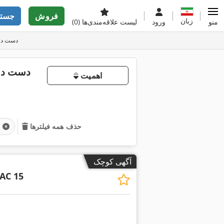
فروش
جستج
زبان
منو
ورود
لیست علاقه‌مندی‌ها
(0)
دست دوم ت
دست دوم
اهمیت
حذف همه فیلترها
آگهی کوچک
AC 15