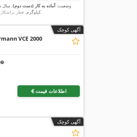
وضعیت:
آماده به کار (دست دوم)
, سال 
,
کیلوگرم
, قطر تراشکار
آگهی کوچک
armann
VCE 2000
m
اطلاعات قیمت
آگهی کوچک