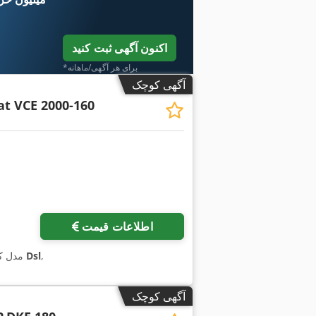
اکنون آگهی ثبت کنید
*برای هر آگهی/ماهانه
آگهی کوچک
t VCE 2000-160
اطلاعات قیمت
,
840 Dsl
, مدل 
آگهی کوچک