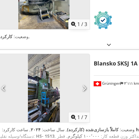
1
/
3
,
وضعیت:
کارکرده
Blansko
SKSJ 1A
Grüningen
۴٬۱۱۱ k
1
/
7
۱ h
وضعیت:
کاملاً بازسازی‌شده (کارکرده)
, سال ساخت:
۲۰۲۴
, ساعت کارکرد:
داکثر وزن قطعه کار:
۱۰۰٬۰۰۰ کیلوگرم
, قطر
HS- 1513
دستگاه/وسیله نقلیه: