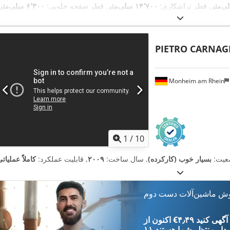
, قطر تراشکاری:
۱۴٬۷۰۰ میلی‌متر
, قطر صفحه جلویی:
۶٬۳۰۰ میلی‌متر
, سال آخرین تعمیرات اساسی:
۲۰۲۴
, توان سروو موتور:
۱۰۰٬۰۰۰ وات
PIETRO CARNAG
Monheim am Rhein
1
/
10
عیت:
بسیار خوب (کارکرده)
, سال ساخت:
۲۰۰۹
, قابلیت عملکرد:
کاملاً عملیات
وش ماشین‌آلات دست دوم
‎€۴٫۴۹ ثبت آگهی کنید
یدار
منتظر شما هستند