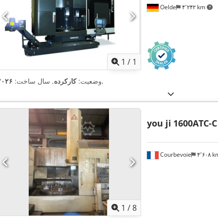
Oelde
۴٬۲۴۲ km
اویر بیشتر
1
/
1
,
وضعیت:
کارکرده
, سال ساخت:
۲۰۲۶
you ji
1600ATC-C
Courbevoie
۴٬۶۰۸ 
1
/
8