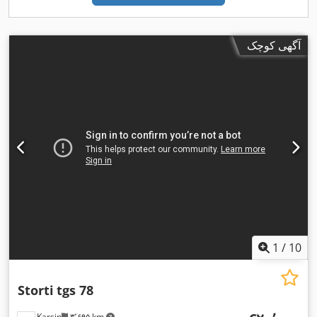
آگهی کوچک
1
/
10
Storti
tgs 78
Karsin
۳٬۶۹۵ km