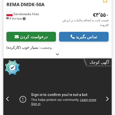
REMA
DMDK-50A
‎€۳٬۵۵۰
Sierakowska Huta
۳٬۷۱۶ km
قیمت ثابت به اضافه مالیات بر ارزش
افزوده
تماس بگیرید
درخواست کردن
,
وضعیت:
بسیار خوب (کارکرده)
آگهی کوچک