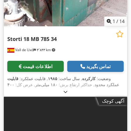
1
/
14
Storti
18 MB 785 34
Vall de Uxó
۴٬۸۴۳ km
تماس بگیرید
اطلاعات قیمت
وضعیت:
کارکرده
, سال ساخت:
۱۹۸۵
, قابلیت عملکرد:
قابلیت
عملکرد محدود
, حداکثر ارتفاع برش:
۱۸۰ میلی‌متر
, عرض کل:
۴۰۰
,
میلی‌متر
, وزن کل:
۶٬۰۰۰ کیلوگرم
آگهی کوچک