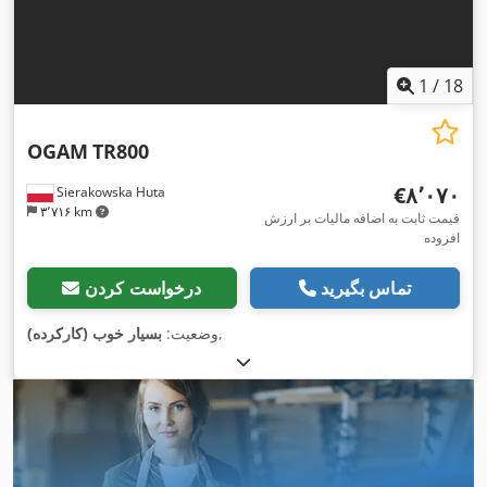
1
/
18
OGAM
TR800
‎€۸٬۰۷۰
Sierakowska Huta
۳٬۷۱۶ km
قیمت ثابت به اضافه مالیات بر ارزش
افزوده
تماس بگیرید
درخواست کردن
,
وضعیت:
بسیار خوب (کارکرده)