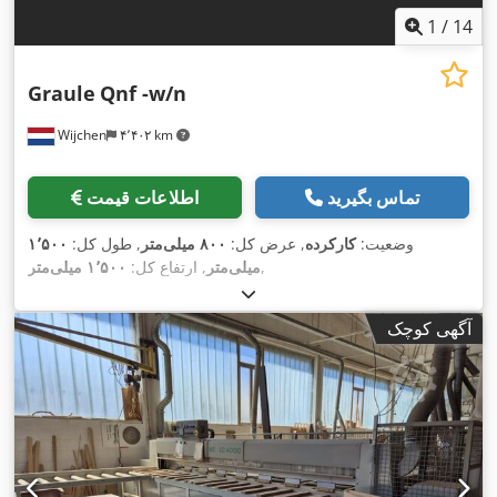
1
/
14
Graule
Qnf -w/n
Wijchen
۴٬۴۰۲ km
تماس بگیرید
اطلاعات قیمت
وضعیت:
کارکرده
, عرض کل:
۸۰۰ میلی‌متر
, طول کل:
۱٬۵۰۰
,
میلی‌متر
, ارتفاع کل:
۱٬۵۰۰ میلی‌متر
آگهی کوچک