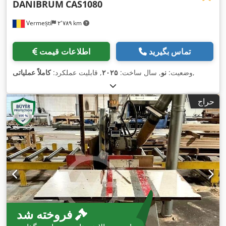
DANIBRUM
CAS1080
Vermești
۲٬۷۸۹ km
تماس بگیرید
اطلاعات قیمت
,
وضعیت:
نو
, سال ساخت:
۲۰۲۵
, قابلیت عملکرد:
کاملاً عملیاتی
حراج
فروخته شد