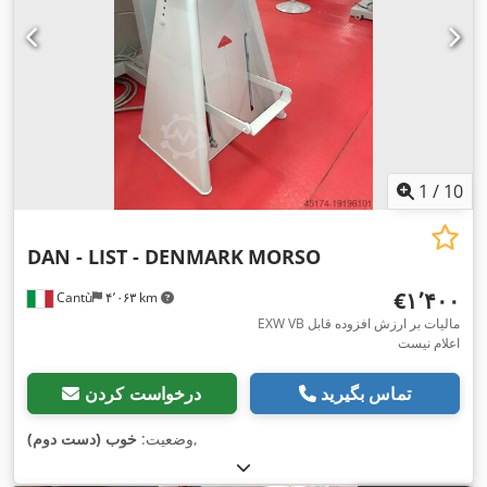
1
/
10
DAN - LIST - DENMARK
MORSO
‎€۱٬۴۰۰
Cantù
۴٬۰۶۳ km
EXW VB مالیات بر ارزش افزوده قابل
اعلام نیست
تماس بگیرید
درخواست کردن
,
وضعیت:
خوب (دست دوم)