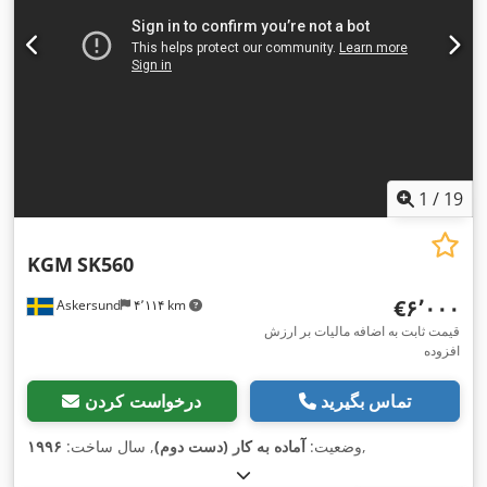
1
/
19
KGM
SK560
‎€۶٬۰۰۰
Askersund
۴٬۱۱۴ km
قیمت ثابت به اضافه مالیات بر ارزش
افزوده
تماس بگیرید
درخواست کردن
,
وضعیت:
آماده به کار (دست دوم)
, سال ساخت:
۱۹۹۶