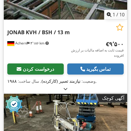
1
/
10
JONAB
KVH / BSH / 13 m
‎€۹٬۵۰۰
Achern
۴٬۱۸۶ km
قیمت ثابت به اضافه مالیات بر ارزش
افزوده
تماس بگیرید
درخواست کردن
,
وضعیت:
نیازمند تعمیر (کارکرده)
, سال ساخت:
۱۹۸۸
آگهی کوچک