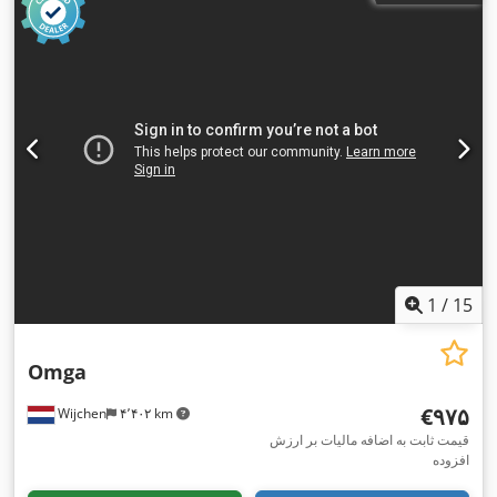
1
/
15
Omga
‎€۹۷۵
Wijchen
۴٬۴۰۲ km
قیمت ثابت به اضافه مالیات بر ارزش
افزوده