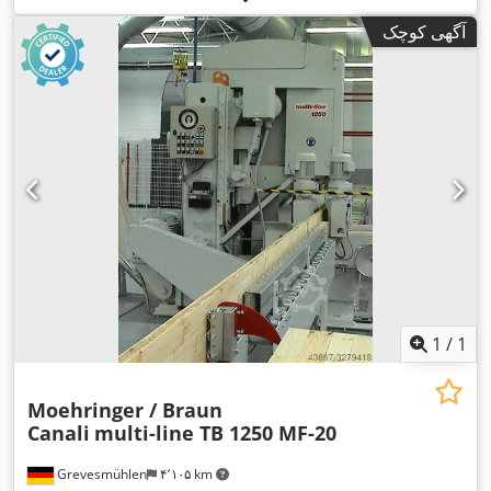
آگهی کوچک
1
/
1
Moehringer / Braun
Canali
multi-line TB 1250 MF-20
Grevesmühlen
۴٬۱۰۵ km