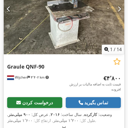
1
/
14
Graule
QNF-90
‎€۴٬۸۰۰
Wijchen
۴٬۴۰۲ km
قیمت ثابت به اضافه مالیات بر ارزش
افزوده
تماس بگیرید
درخواست کردن
وضعیت:
کارکرده
, سال ساخت:
۲۰۱۶
, عرض کل:
۹۰۰ میلی‌متر
,
,
طول کل:
۱٬۲۰۰ میلی‌متر
, ارتفاع کل:
۱٬۶۰۰ میلی‌متر