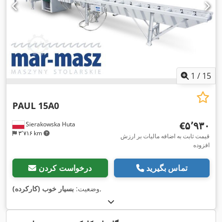
1
/
15
PAUL 15A0
‎€۵٬۹۳۰
Sierakowska Huta
۳٬۷۱۶ km
قیمت ثابت به اضافه مالیات بر ارزش
افزوده
تماس بگیرید
درخواست کردن
,
وضعیت:
بسیار خوب (کارکرده)