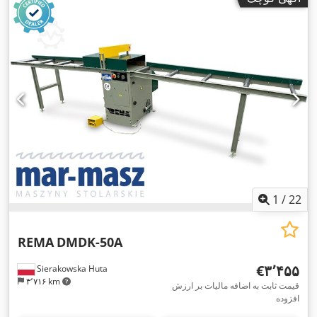
1
/
22
REMA
DMDK-50A
‎€۳٬۴۵۵
Sierakowska Huta
۳٬۷۱۶ km
قیمت ثابت به اضافه مالیات بر ارزش
افزوده