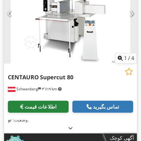
1
/
4
CENTAURO
Supercut 80
Schwanberg
۳٬۶۱۹ km
تماس بگیرید
اطلاعات قیمت
,
وضعیت:
نو
آگهی کوچک