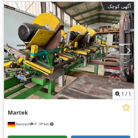
آگهی کوچک
1
/
1
Martek
Kanzach
۴٬۰۶۴ km