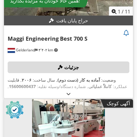
همین حالا خودتان به مزایده بگذارید!
1
/
11
حراج پایان یافت
Maggi Engineering
Best 700 S
Gelderland
۴٬۴۰۲ km
جزئیات
وضعیت:
آماده به کار (دست دوم)
, سال ساخت:
۲۰۰۶
, قابلیت
عملکرد:
کاملاً عملیاتی
, شماره دستگاه/وسیله نقلیه:
15600600437
,
حداکثر ارتفاع برش:
۱۳۰ میلی‌متر
, حداکثر عرض برش:
۴۷۰
,
میلی‌متر
, قطر تیغ اره:
۵۵۰ میلی‌متر
, وزن خالی:
۵۰۰ کیلوگرم
آگهی کوچک