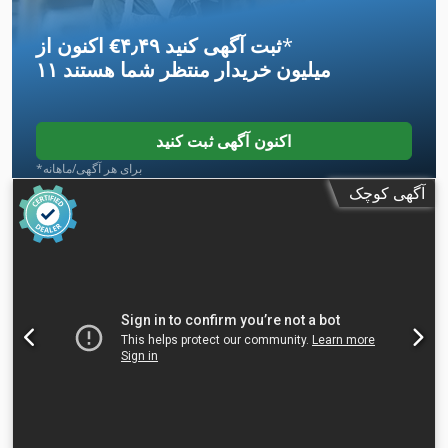
*
اکنون از ‎€۴٫۴۹ ثبت آگهی کنید
۱۱ میلیون خریدار
منتظر شما هستند
اکنون آگهی ثبت کنید
*برای هر آگهی/ماهانه
آگهی کوچک