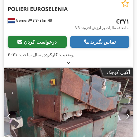
POLIERI
EUROSELENIA
‎€۳۷۱
Gemert
۴٬۴۰۱ km
VB به اضافه مالیات بر ارزش افزوده
تماس بگیرید
درخواست کردن
,
وضعیت:
کارکرده
, سال ساخت:
۲۰۲۱
آگهی کوچک