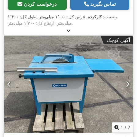
تماس بگیرید
درخواست کردن
وضعیت:
کارکرده
, عرض کل:
۱٬۰۰۰ میلی‌متر
, طول کل:
۱٬۴۰۰
,
میلی‌متر
, ارتفاع کل:
۱٬۷۰۰ میلی‌متر
آگهی کوچک
1
/
7