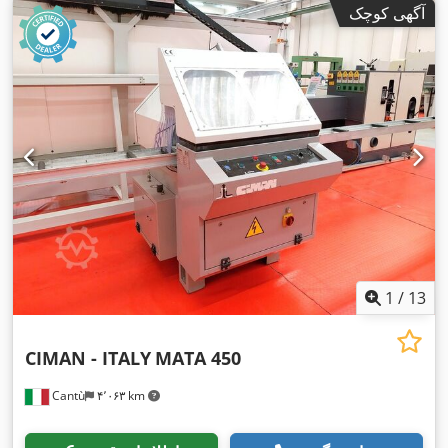
آگهی کوچک
1
/
13
CIMAN - ITALY
MATA 450
Cantù
۴٬۰۶۳ km