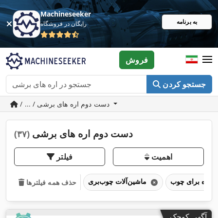
Machineseeker
به برنامه
رایگان در فروشگاه
فروش
جستجو کردن
/ ... / دست دوم اره های برشی
دست دوم اره های برشی
(۳۷)
اهمیت
فیلتر
اره برای چوب
ماشین‌آلات چوب‌بری
حذف همه فیلترها
آگهی کوچک