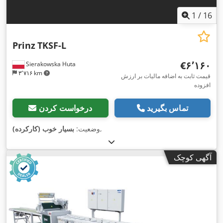
1
/
16
Prinz
TKSF-L
‎€۶٬۱۶۰
Sierakowska Huta
۳٬۷۱۶ km
قیمت ثابت به اضافه مالیات بر ارزش
افزوده
تماس بگیرید
درخواست کردن
,
وضعیت:
بسیار خوب (کارکرده)
آگهی کوچک