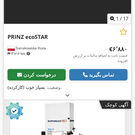
1
/
17
PRINZ ecoSTAR
‎€۶٬۸۸۰
Sierakowska Huta
۳٬۷۱۶ km
قیمت ثابت به اضافه مالیات بر ارزش
افزوده
تماس بگیرید
درخواست کردن
,
وضعیت:
بسیار خوب (کارکرده)
آگهی کوچک