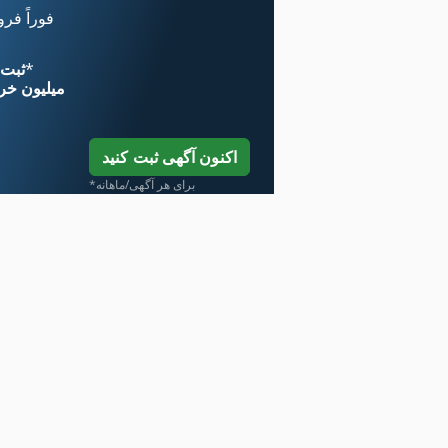
فوراً فر
*
اکنون از 
۱۱ میلیون خر
اکنون آگهی ثبت کنید
*برای هر آگهی/ماهانه