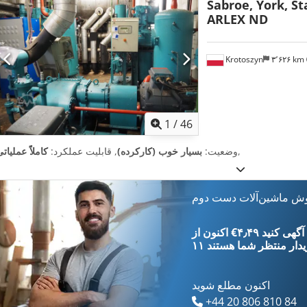
Sabroe, York, St
ARLEX ND
Krotoszyn
۳٬۶۲۶ km
1
/
46
,
وضعیت:
بسیار خوب (کارکرده)
, قابلیت عملکرد:
کاملاً عملیات
وش ماشین‌آلات دست دوم
‎€۴٫۴۹ ثبت آگهی کنید
یدار
منتظر شما هستند
اکنون مطلع شوید
+44 20 806 810 84