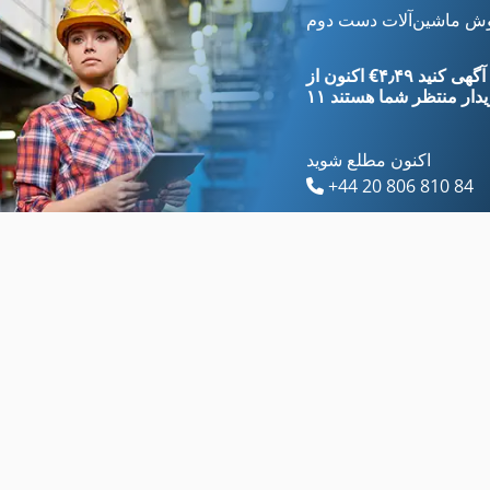
International 1480
Ka 77
وش ماشین‌آلات دست دوم
International 1486
Kgs 1670
‎€۴٫۴۹ ثبت آگهی کنید
یدار
منتظر شما هستند
اکنون مطلع شوید
+44 20 806 810 84