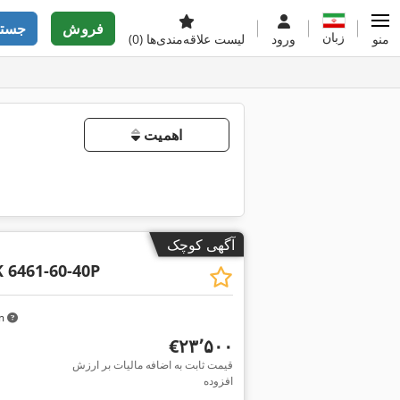
فروش
جستج
زبان
منو
ورود
لیست علاقه‌مندی‌ها
(0)
اهمیت
آگهی کوچک
 6461-60-40P
km
‎€۲۳٬۵۰۰
قیمت ثابت به اضافه مالیات بر ارزش
افزوده