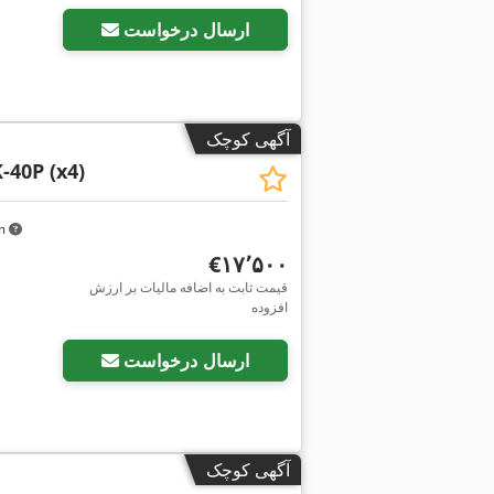
ارسال درخواست
آگهی کوچک
-40P (x4)
km
‎€۱۷٬۵۰۰
قیمت ثابت به اضافه مالیات بر ارزش
افزوده
ارسال درخواست
آگهی کوچک