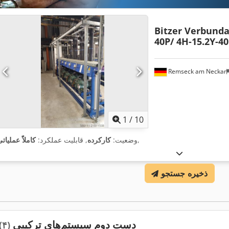
Bitzer Verbund
40P/ 4H-15.2Y-4
Remseck am Neckar
1
/
10
,
وضعیت:
کارکرده
, قابلیت عملکرد:
کاملاً عملیات
ذخیره جستجو
دست دوم سیستم‌های ترکیبی
(۴)