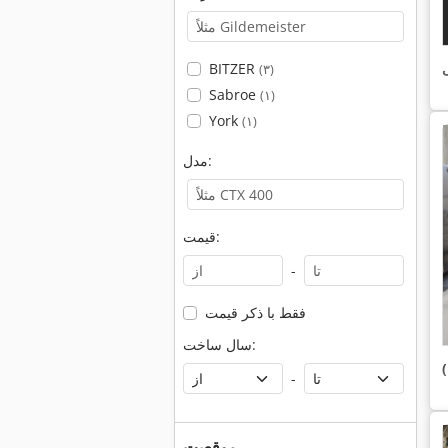
ی
BITZER
(۳)
Sabroe
(۱)
York
(۱)
مدل:
قیمت:
-
فقط با ذکر قیمت
سال ساخت:
-
موقعیت