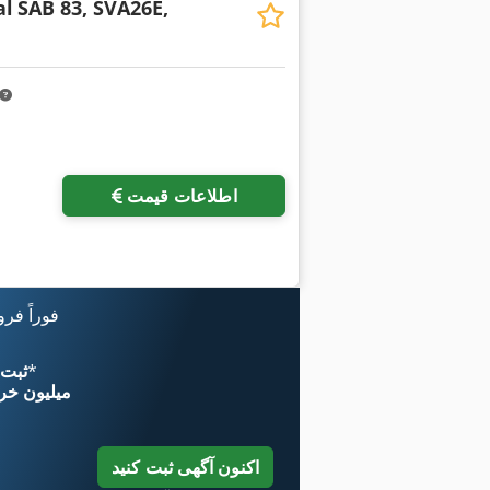
al
SAB 83, SVA26E,
اطلاعات قیمت
فوراً فر
*
اکنون از 
۱۱ میلیون خر
اکنون آگهی ثبت کنید