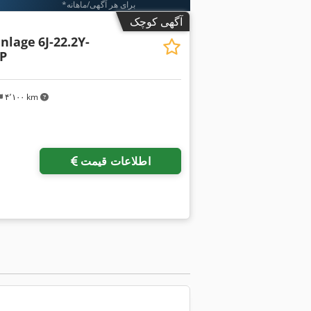
*برای هر آگهی/ماهانه
آگهی کوچک
anlage
6J-22.2Y-
0P
۴٬۱۰۰ km
اطلاعات قیمت