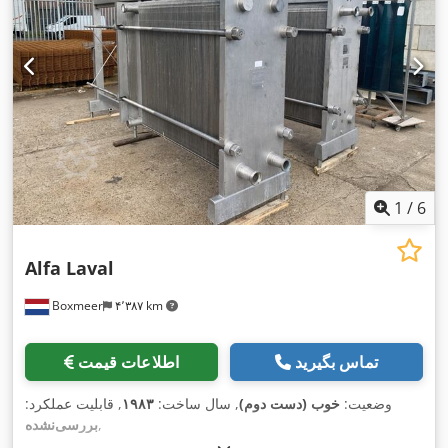
1
/
6
Alfa Laval
Boxmeer
۴٬۳۸۷ km
تماس بگیرید
اطلاعات قیمت
وضعیت:
خوب (دست دوم)
, سال ساخت:
۱۹۸۳
, قابلیت عملکرد:
,
بررسی‌نشده