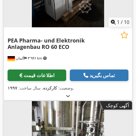
1
/
10
PEA Pharma- und Elektronik
Anlagenbau
RO 60 ECO
۳٬۹۴۶ km
آلمان
تماس بگیرید
اطلاعات قیمت
,
وضعیت:
کارکرده
, سال ساخت:
۱۹۹۷
آگهی کوچک