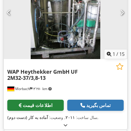
1
/
15
WAP Heythekker GmbH
UF
2M32-37/3,8-13
Morbach
۴٬۲۷۰ km
تماس بگیرید
اطلاعات قیمت
,
سال ساخت:
۲۰۱۱
, وضعیت:
آماده به کار (دست دوم)