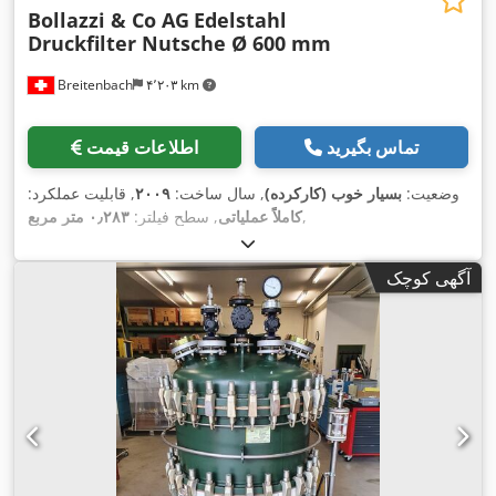
Bollazzi & Co AG
Edelstahl
Druckfilter Nutsche Ø 600 mm
Breitenbach
۴٬۲۰۳ km
تماس بگیرید
اطلاعات قیمت
وضعیت:
بسیار خوب (کارکرده)
, سال ساخت:
۲۰۰۹
, قابلیت عملکرد:
,
کاملاً عملیاتی
, سطح فیلتر:
۰٫۲۸۳ متر مربع
آگهی کوچک