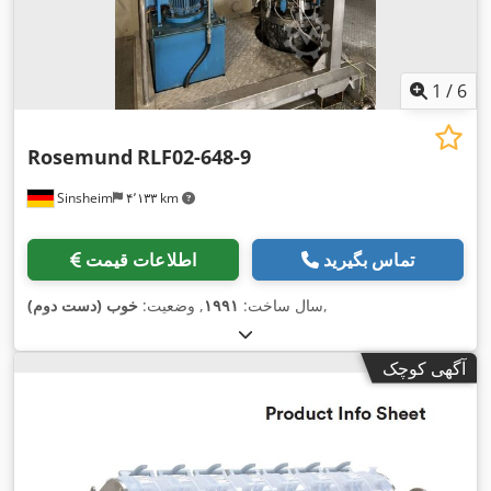
1
/
6
Rosemund
RLF02-648-9
Sinsheim
۴٬۱۳۳ km
تماس بگیرید
اطلاعات قیمت
,
سال ساخت:
۱۹۹۱
, وضعیت:
خوب (دست دوم)
آگهی کوچک