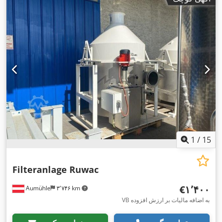
1
/
15
Filteranlage Ruwac
‎€۱٬۴۰۰
Aumühle
۳٬۷۴۶ km
VB به اضافه مالیات بر ارزش افزوده