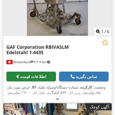
1
/
6
GAF Corporation
RBIVASLM
Edelstahl 1.4435
Breitenbach
۴٬۲۰۴ km
تماس بگیرید
اطلاعات قیمت
وضعیت:
کارکرده
, شماره دستگاه/وسیله نقلیه:
01
, عرض مورد نیاز:
۸۵۰ میلی‌متر
, وزن کل:
۵۶۲ کیلوگرم
, طول کل:
۱٬۷۰۰ میلی‌متر
,
,
ارتفاع کل:
۱٬۹۰۰ میلی‌متر
آگهی کوچک