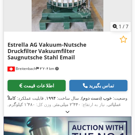
1
/
7
Estrella AG Vakuum-Nutsche
Druckfilter
Vakuumfilter
Saugnutsche Stahl Email
Breitenbach
۴٬۲۰۴ km
تماس بگیرید
اطلاعات قیمت
وضعیت:
خوب (دست دوم)
, سال ساخت:
۱۹۹۴
, قابلیت عملکرد:
کاملاً
عملیاتی
, نیاز به ارتفاع:
۲٬۴۴۰ میلی‌متر
, وزن کل:
۱٬۴۸۰ کیلوگرم
,
فشار:
۲ میله
, عرض کل:
۱٬۳۰۰ میلی‌متر
, طول کل:
۱٬۸۵۰ میلی‌متر
,
ارتفاع کل:
۱٬۶۵۰ میلی‌متر
, سطح فیلتر:
۰٫۷۵ متر مربع
, دمای
,
۲۰۰ °C
عملیاتی: