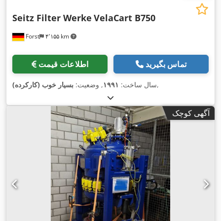
Seitz Filter Werke
VelaCart B750
Forst
۴٬۱۵۵ km
تماس بگیرید
اطلاعات قیمت
,
سال ساخت:
۱۹۹۱
, وضعیت:
بسیار خوب (کارکرده)
آگهی کوچک