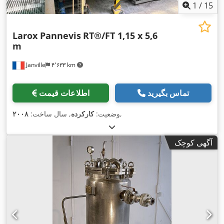
1
/
15
Larox Pannevis
RT®/FT 1,15 x 5,6
m
Janville
۴٬۶۳۳ km
تماس بگیرید
اطلاعات قیمت
,
وضعیت:
کارکرده
, سال ساخت:
۲۰۰۸
آگهی کوچک