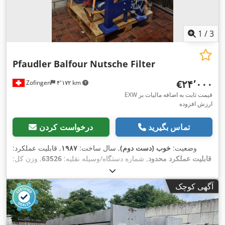
1
/
3
Pfaudler Balfour Nutsche Filter
‎€۲۴٬۰۰۰
Zofingen
۴٬۱۷۲ km
EXW قیمت ثابت به اضافه مالیات بر
ارزش افزوده
تماس بگیرید
درخواست کردن
وضعیت:
خوب (دست دوم)
, سال ساخت:
۱۹۸۷
, قابلیت عملکرد:
قابلیت عملکرد محدود
, شماره دستگاه/وسیله نقلیه:
63526
, وزن کل:
, سال آخرین تعمیرات
۲۲۰ °C
۱٬۲۰۰ کیلوگرم
, دمای عملیاتی:
,
اساسی:
۲۰۲۲
آگهی کوچک