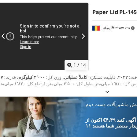
Paper Lid
PL-145
۲٬۷۵۷ km
رومانیہ
1
/
14
خت:
۲۰۲۲
, قابلیت عملکرد:
کاملاً عملیاتی
, وزن کل:
۴٬۰۰۰ کیلوگرم
, قدرت:
۱۷
رض کل:
۱٬۵۱۰ میلی‌متر
, طول کل:
۶٬۵۰۰ میلی‌متر
, ارتفاع کل:
۱٬۸۲۰ میلی‌متر
وش ماشین‌آلات دست دوم
‎€۴٫۴۹ ثبت آگهی کنید
یدار
منتظر شما هستند