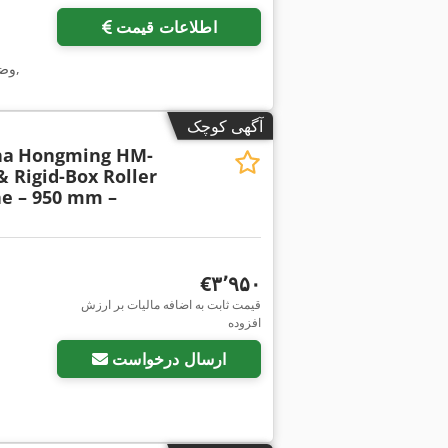
اطلاعات قیمت
,
وض
آگهی کوچک
na
Hongming HM-
& Rigid-Box Roller
e – 950 mm –
‎€۳٬۹۵۰
قیمت ثابت به اضافه مالیات بر ارزش
افزوده
ارسال درخواست