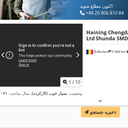
اکنون مطلع شوید
+44 20 806 810 84
Haining Chengd
Ltd
Shunda SMD
Brătuleni
۲٬۷۵۷ km
1
/
10
,
وضعیت:
بسیار خوب (کارکرده)
, سال ساخت:
۲۰۲۱
ذخیره جستجو