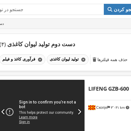
و کردن
دست
دست دوم تولید لیوان کاغذی
(۴)
تولید لیوان کاغذی
فرآوری کاغذ و فیلم
حذف همه فیلترها
LIFENG
GZB-600
Скопје
۳٬۰۳۱ km