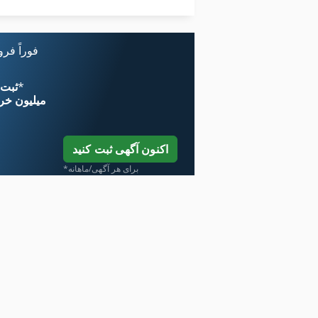
معاون 200 Mm
فوراً فر
*
اکنون از 
۱۱ میلیون خر
اکنون آگهی ثبت کنید
*برای هر آگهی/ماهانه