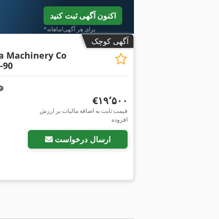
اکنون آگهی ثبت کنید
*برای هر آگهی/ماهانه
آگهی کوچک
a Machinery Co
-90
‎€۱۹٬۵۰۰
قیمت ثابت به اضافه مالیات بر ارزش
افزوده
ارسال درخواست