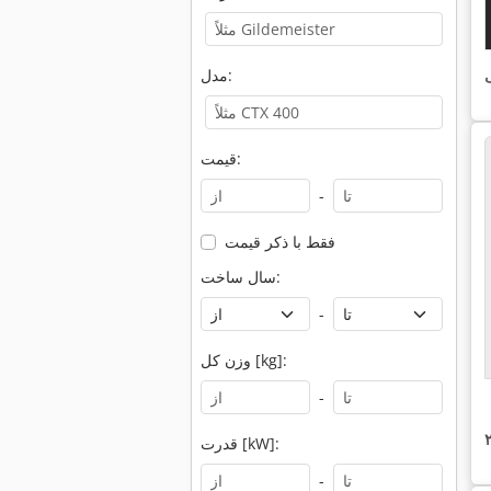
ی
مدل:
قیمت:
-
فقط با ذکر قیمت
سال ساخت:
-
وزن کل [kg]:
-
قدرت [kW]:
-