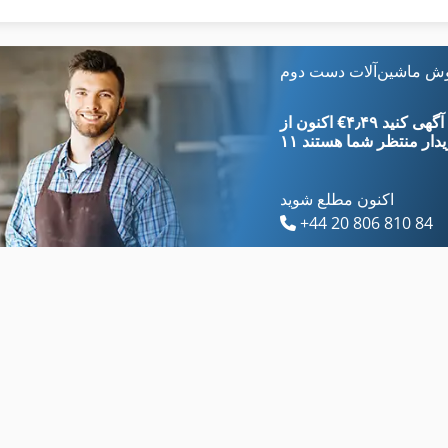
Hsc 20 Linear
Mvh 5 1 4 B
Laimet 120
Ng 200
وش ماشین‌آلات دست دوم
Lbx 200
Tur 560
‎€۴٫۴۹ ثبت آگهی کنید
یدار
منتظر شما هستند
اکنون مطلع شوید
+44 20 806 810 84