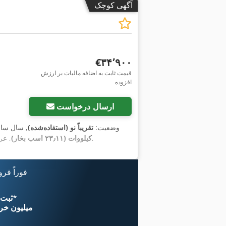
آگهی کوچک
‎€۳۴٬۹۰۰
قیمت ثابت به اضافه مالیات بر ارزش
افزوده
ارسال درخواست
وضعیت:
تقریباً نو (استفاده‌شده)
, سال سا
,
کیلووات (۲۳٫۱۱ اسب بخار)
, ع
فوراً فر
*
اکنون از 
۱۱ میلیون خر