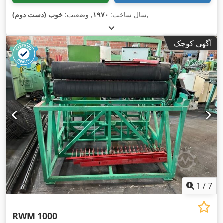
,
سال ساخت:
۱۹۷۰
, وضعیت:
خوب (دست دوم)
آگهی کوچک
1
/
7
RWM
1000