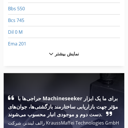
Bbs 550
Bcs 745
Dil 0 M
Ema 201
نمایش بیشتر
Emb 9352 E
Emu 200
Fngj 20
Frm D Midi
حراجی‌ها با Machineseeker برای ما یک ابزار
International 2674
مؤثر جهت بازاریابی ساختارمند بازگشتی‌ها، جوان‌های
International 434
دست دوم و موجودی انبار محسوب می‌شوند.
رالف لیندنر، شرکت KraussMaffei Technologies GmbH
Metba Mb 1