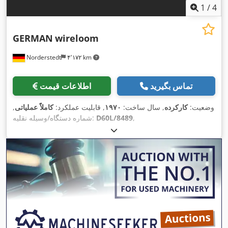
1
/
4
GERMAN
wireloom
Norderstedt
۴٬۱۷۲ km
تماس بگیرید
اطلاعات قیمت
وضعیت:
کارکرده
, سال ساخت:
۱۹۷۰
, قابلیت عملکرد:
کاملاً عملیاتی
,
,
D60L/8489
شماره دستگاه/وسیله نقلیه: