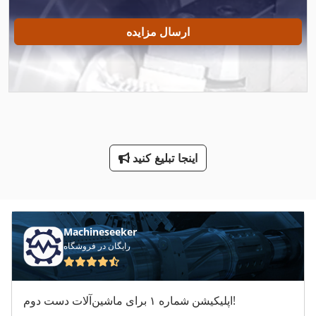
Mi Nn
ارسال مزایده
Na 3000
Ng 200
Susemihl Gmbh Maschinenfabrik
درب سردخانه
اینجا تبلیغ کنید
سیم 14 88 300 صفحه نمایش نوع فیلتر من
صفحه بتنی
صفحه جعبه
Machineseeker
رایگان در فروشگاه
فولاد بتن
ماشین معاون 200 Mm
اپلیکیشن شماره ۱ برای ماشین‌آلات دست دوم!
ماشین های مرتب کننده