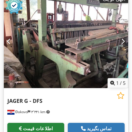
1
/
5
JAGER
G - DFS
Đakovo
۳٬۳۴۱ km
تماس بگیرید
اطلاعات قیمت