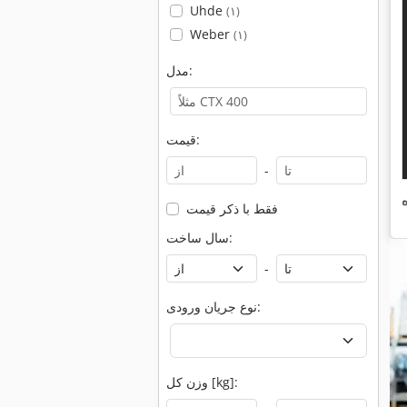
Uhde
(۱)
Weber
(۱)
مدل:
قیمت:
-
فقط با ذکر قیمت
سال ساخت:
-
نوع جریان ورودی:
وزن کل [kg]: