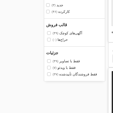
جدید
(۳)
کارکرده
(۴۶)
قالب فروش
آگهی‌های کوچک
(۴۹)
حراج‌ها
(۰)
جزئیات
Gema Optiflex 2 B
Frommia 630
Bobcat 630
فقط با تصاویر
(۴۹)
فقط با ویدئو
(۷)
فقط فروشندگان تأییدشده
(۳۷)