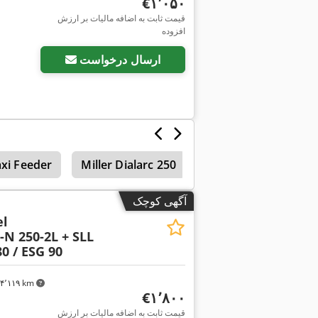
‎€۱٬۰۵۰
قیمت ثابت به اضافه مالیات بر ارزش
افزوده
ارسال درخواست
xi Feeder
Miller Dialarc 250
آگهی کوچک
el
-N 250-2L + SLL
0 / ESG 90
۴٬۱۱۹ km
‎€۱٬۸۰۰
قیمت ثابت به اضافه مالیات بر ارزش