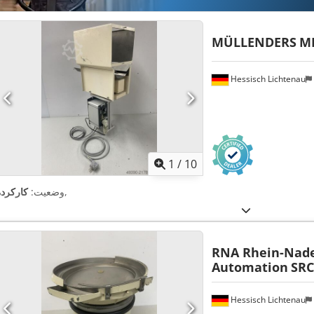
MÜLLENDERS
M
Hessisch Lichtenau
1
/
10
,
وضعیت:
کارکرده
RNA Rhein-Nad
Automation
SRC
Hessisch Lichtenau