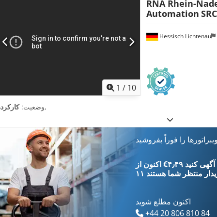
RNA Rhein-Nad
Automation
SRC
Hessisch Lichtenau
1
/
10
,
وضعیت:
کارکرده
یبراتورها را فوراً بفروشید
‎€۴٫۴۹ ثبت آگهی کنید
یدار
منتظر شما هستند
اکنون مطلع شوید
+44 20 806 810 84