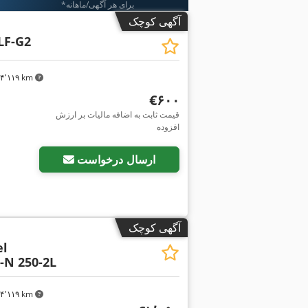
*برای هر آگهی/ماهانه
آگهی کوچک
LF-G2
۴٬۱۱۹ km
‎€۶۰۰
قیمت ثابت به اضافه مالیات بر ارزش
افزوده
ارسال درخواست
آگهی کوچک
el
-N 250-2L
۴٬۱۱۹ km