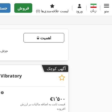
فروش
جستج
زبان
منو
ورود
لیست علاقه‌مندی‌ها
(0)
اهمیت
حذف ه
آگهی کوچک
 Vibratory
m
‎€۱٬۵۰۰
قیمت ثابت به اضافه مالیات بر ارزش
افزوده