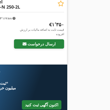
el
-N 250-2L
۴٬۱۱۹ km
‎€۱٬۳۵۰
قیمت ثابت به اضافه مالیات بر ارزش
افزوده
ارسال درخواست
و
*
اکنون از 
۱۱ میلیون خر
اکنون آگهی ثبت کنید