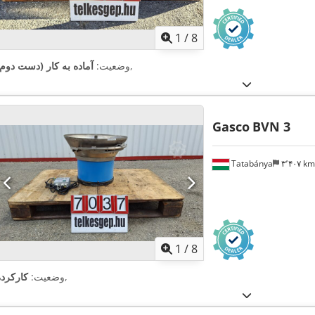
1
/
8
,
وضعیت:
آماده به کار (دست دوم)
Gasco
BVN 3
Tatabánya
۳٬۴۰۷ k
1
/
8
,
وضعیت:
کارکرده