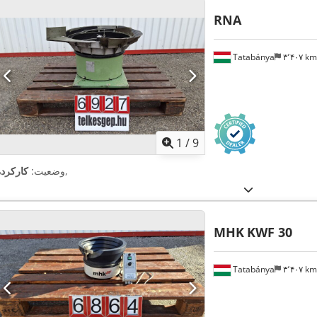
RNA
Tatabánya
۳٬۴۰۷ k
1
/
9
,
وضعیت:
کارکرده
MHK
KWF 30
Tatabánya
۳٬۴۰۷ k