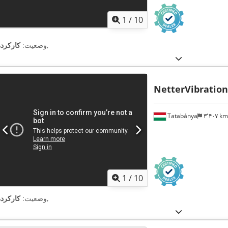
1
/
10
,
وضعیت:
کارکرده
NetterVibration
Tatabánya
۳٬۴۰۷ k
1
/
10
,
وضعیت:
کارکرده