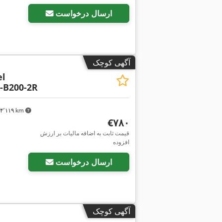
ارسال درخواست
آگهی کوچک
el
-B200-2R
۴٬۱۱۹ km
‎€۷۸۰
قیمت ثابت به اضافه مالیات بر ارزش
افزوده
ارسال درخواست
آگهی کوچک