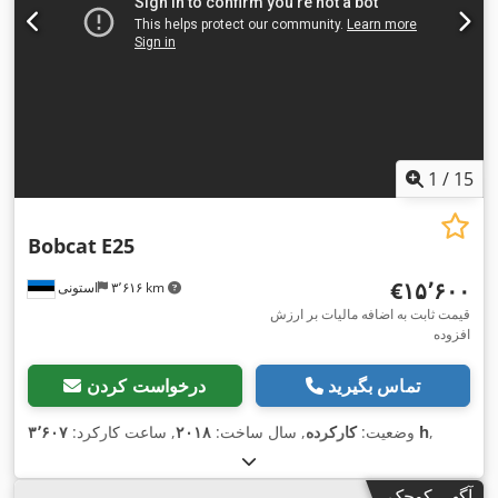
1
/
15
Bobcat
E25
‎€۱۵٬۶۰۰
۳٬۶۱۶ km
استونی
قیمت ثابت به اضافه مالیات بر ارزش
افزوده
تماس بگیرید
درخواست کردن
,
۳٬۶۰۷ h
وضعیت:
کارکرده
, سال ساخت:
۲۰۱۸
, ساعت کارکرد:
آگهی کوچک