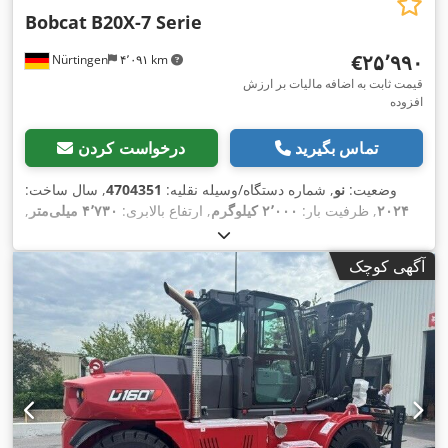
Bobcat
B20X-7 Serie
‎€۲۵٬۹۹۰
Nürtingen
۴٬۰۹۱ km
قیمت ثابت به اضافه مالیات بر ارزش
افزوده
تماس بگیرید
درخواست کردن
وضعیت:
نو
, شماره دستگاه/وسیله نقلیه:
4704351
, سال ساخت:
۲۰۲۴
, ظرفیت بار:
۲٬۰۰۰ کیلوگرم
, ارتفاع بالابری:
۴٬۷۳۰ میلی‌متر
,
برداشت آزاد:
۱٬۰۰۰ میلی‌متر
, مرکز ثقل بار:
۵۰۰ میلی‌متر
, نوع
سوخت:
برقی
, نوع دکل:
تریپلکس
, ارتفاع سازه:
۲٬۲۳۰ میلی‌متر
,
آگهی کوچک
,
طول شاخک‌ها:
۱٬۲۰۰ میلی‌متر