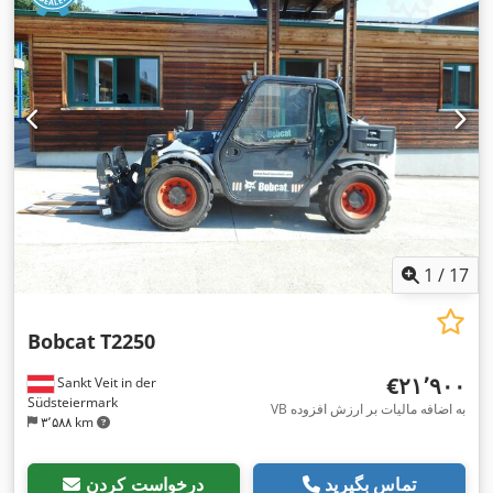
1
/
17
Bobcat
T2250
‎€۲۱٬۹۰۰
Sankt Veit in der
Südsteiermark
VB به اضافه مالیات بر ارزش افزوده
۳٬۵۸۸ km
تماس بگیرید
درخواست کردن