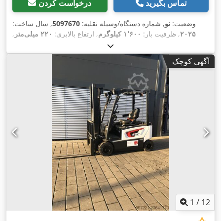
تماس بگیرید
درخواست کردن
وضعیت:
نو
, شماره دستگاه/وسیله نقلیه:
5097670
, سال ساخت:
۲۰۲۵
, ظرفیت بار:
۱٬۶۰۰ کیلوگرم
, ارتفاع بالابری:
۲۲۰ میلی‌متر
,
مرکز ثقل بار:
۶۰۰ میلی‌متر
, نوع سوخت:
برقی
, نوع دکل:
دیگر
,
, طول شاخک‌ها:
۲۵٫۶ V
ارتفاع سازه:
۱٬۳۰۰ میلی‌متر
, ولتاژ باتری:
آگهی کوچک
,
۱٬۱۵۰ میلی‌متر
, وزن کل:
۴۰۰ کیلوگرم
1
/
12