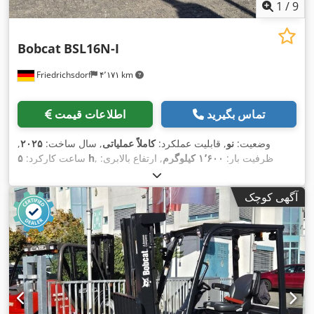
1
/
9
Bobcat
BSL16N-I
Friedrichsdorf
۴٬۱۷۱ km
تماس بگیرید
اطلاعات قیمت
وضعیت:
نو
, قابلیت عملکرد:
کاملاً عملیاتی
, سال ساخت:
۲۰۲۵
,
, ظرفیت بار:
۱٬۶۰۰ کیلوگرم
, ارتفاع بالابری:
۵ h
ساعت کارکرد:
۴٬۶۲۰ میلی‌متر
, برداشت آزاد:
۱٬۵۲۰ میلی‌متر
, نوع سوخت:
برقی
,
نوع دکل:
تریپلکس
, ارتفاع سازه:
۲٬۱۰۸ میلی‌متر
, طول شاخک‌ها:
آگهی کوچک
۱٬۱۵۰ میلی‌متر
, وزن خالی:
۱٬۳۴۰ کیلوگرم
, طول کل:
۱٬۹۶۴
, عرض ساخت:
۸۲۰
Elektro
, نوع سیستم انتقال قدرت:
میلی‌متر
,
میلی‌متر