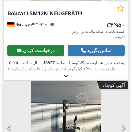
Bobcat
LSM12N NEUGERÄT!!!
‎€۳٬۹۵۰
Nürtingen
۴٬۰۹۱ km
قیمت ثابت به اضافه مالیات بر ارزش
افزوده
تماس بگیرید
درخواست کردن
وضعیت:
نو
, شماره دستگاه/وسیله نقلیه:
16927
, سال ساخت:
۲۰۲۵
,
, ظرفیت بار:
۱٬۲۰۰ کیلوگرم
, ارتفاع بالابری:
۱ h
ساعت کارکرد:
۳٬۶۲۰ میلی‌متر
, مرکز ثقل بار:
۶۰۰ میلی‌متر
, نوع سوخت:
برقی
, نوع
,
۲۴ V
دکل:
سیمپلکس
, ارتفاع سازه:
۲٬۲۸۰ میلی‌متر
, ولتاژ باتری:
آگهی کوچک
,
طول شاخک‌ها:
۱٬۱۵۰ میلی‌متر
, وزن کل:
۵۷۶ کیلوگرم