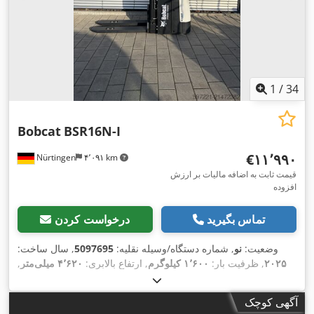
1
/
34
Bobcat
BSR16N-I
‎€۱۱٬۹۹۰
Nürtingen
۴٬۰۹۱ km
قیمت ثابت به اضافه مالیات بر ارزش
افزوده
تماس بگیرید
درخواست کردن
وضعیت:
نو
, شماره دستگاه/وسیله نقلیه:
5097695
, سال ساخت:
۲۰۲۵
, ظرفیت بار:
۱٬۶۰۰ کیلوگرم
, ارتفاع بالابری:
۴٬۶۲۰ میلی‌متر
,
برداشت آزاد:
۱٬۴۰۰ میلی‌متر
, مرکز ثقل بار:
۶۰۰ میلی‌متر
, نوع
سوخت:
برقی
, نوع دکل:
تریپلکس
, ارتفاع سازه:
۲٬۱۲۰ میلی‌متر
,
آگهی کوچک
, طول شاخک‌ها:
۱٬۱۵۰ میلی‌متر
, وزن کل:
۱٬۴۱۲
۲۵٫۶ V
ولتاژ باتری: