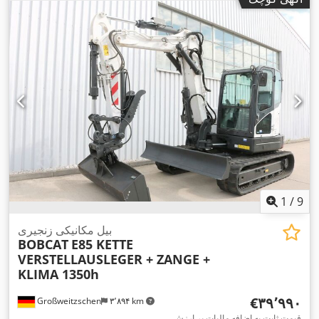
1
/
9
بیل مکانیکی زنجیری
BOBCAT
E85 KETTE
VERSTELLAUSLEGER + ZANGE +
KLIMA 1350h
‎€۳۹٬۹۹۰
Großweitzschen
۳٬۸۹۴ km
قیمت ثابت به اضافه مالیات بر ارزش