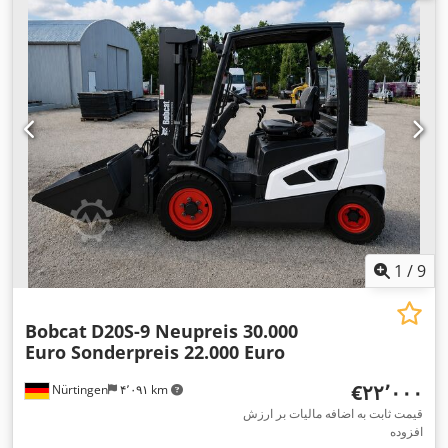
شاخک‌ها:
۲٬۴۰۰ میلی‌متر
, وزن خالی:
۱۲٬۴۰۶ کیلوگرم
, نوع سیستم
,
Diesel
انتقال قدرت:
1
/
9
Bobcat
D20S-9 Neupreis 30.000
Euro Sonderpreis 22.000 Euro
‎€۲۲٬۰۰۰
Nürtingen
۴٬۰۹۱ km
قیمت ثابت به اضافه مالیات بر ارزش
افزوده