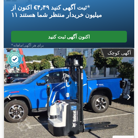
*
اکنون از ‎€۴٫۴۹ ثبت آگهی کنید
۱۱ میلیون خریدار
منتظر شما هستند
اکنون آگهی ثبت کنید
*برای هر آگهی/ماهانه
آگهی کوچک