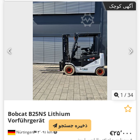
برقی
, نوع دکل:
تریپلکس
, ارتفاع سازه:
۲٬۲۱۵ میلی‌متر
, ولتاژ باتری:
آگهی کوچک
, طول شاخک‌ها:
۱٬۱۵۰ میلی‌متر
, اندازه لاستیک جلو:
18x7-6
۵۱٫۲ V
,
, وزن کل:
۳٬۴۶۰ کیلوگرم
16x6-8 weiss
, سایز تایر عقب:
weiss
1
/
34
Bobcat
B25NS Lithium
Vorführgerät
ذخیره جستجو
‎€۲۵٬۰۰۰
Nürtingen
۴٬۰۹۱ km
قیمت ثابت به اضافه مالیات بر ارزش