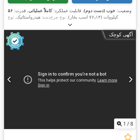
وضعیت:
خوب (دست دوم)
, قابلیت عملکرد:
کاملاً عملیاتی
, قدرت:
۵۶
کیلووات (۷۶٫۱۴ اسب بخار)
, نوع چرخ‌دنده:
هیدرواستاتیک
, نوع
سوخت:
دیزل
, توان بلند کردن:
۲٬۲۰۰ کیلوگرم/متر
, سال ساخت:
,
, تجهیزات:
چنگال پالت, کابین
۴٬۸۷۱ h
۲۰۰۸
, ساعت کارکرد:
آگهی کوچک
1
/
8