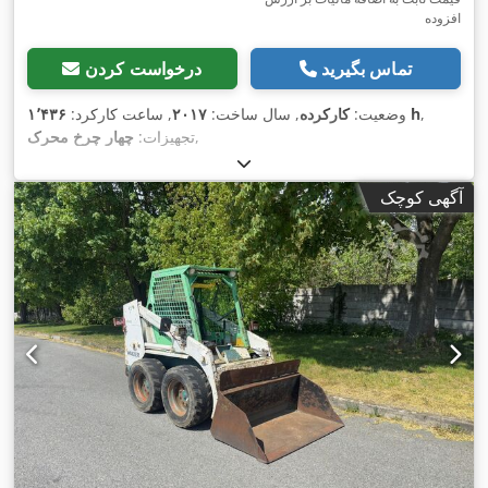
افزوده
تماس بگیرید
درخواست کردن
,
۱٬۴۳۶ h
وضعیت:
کارکرده
, سال ساخت:
۲۰۱۷
, ساعت کارکرد:
,
تجهیزات:
چهار چرخ محرک
آگهی کوچک