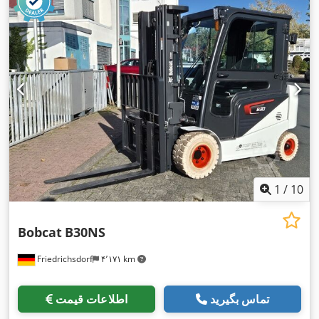
,
, عرض ساخت:
۸۰۰ میلی‌متر
Elektro
1
/
10
Bobcat
B30NS
Friedrichsdorf
۴٬۱۷۱ km
تماس بگیرید
اطلاعات قیمت