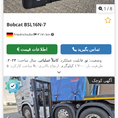
1
/
8
Bobcat
BSL16N-7
Friedrichsdorf
۴٬۱۷۱ km
تماس بگیرید
اطلاعات قیمت
وضعیت:
نو
, قابلیت عملکرد:
کاملاً عملیاتی
, سال ساخت:
۲۰۲۴
,
, ظرفیت بار:
۱٬۶۰۰ کیلوگرم
, ارتفاع بالابری:
۵ h
ساعت کارکرد:
۴٬۳۲۰ میلی‌متر
, برداشت آزاد:
۱٬۴۲۰ میلی‌متر
, نوع سوخت:
برقی
,
نوع دکل:
تریپلکس
, ارتفاع سازه:
۲٬۰۰۸ میلی‌متر
, طول شاخک‌ها:
آگهی کوچک
۱٬۱۵۰ میلی‌متر
, وزن خالی:
۱٬۳۴۰ کیلوگرم
, طول کل:
۱٬۹۶۴
, عرض ساخت:
۸۲۰
Elektro
, نوع سیستم انتقال قدرت:
میلی‌متر
,
میلی‌متر