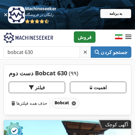
Machineseeker
به برنامه
رایگان در فروشگاه
فروش
جستجو کردن
دست دوم Bobcat 630
(۹۹)
اهمیت
فیلتر
Bobcat
حذف همه فیلترها
آگهی کوچک