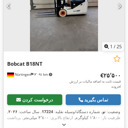
1
/
25
Bobcat
B18NT
‎€۲۵٬۵۰۰
Nürtingen
۴٬۰۹۱ km
قیمت ثابت به اضافه مالیات بر ارزش
افزوده
تماس بگیرید
درخواست کردن
وضعیت:
نو
, شماره دستگاه/وسیله نقلیه:
17224
, سال ساخت:
۲۰۲۶
,
ظرفیت بار:
۱٬۸۰۰ کیلوگرم
, ارتفاع بالابری:
۴٬۸۰۰ میلی‌متر
, برداشت
آزاد:
۱٬۴۸۴ میلی‌متر
, مرکز ثقل بار:
۵۰۰ میلی‌متر
, نوع سوخت: