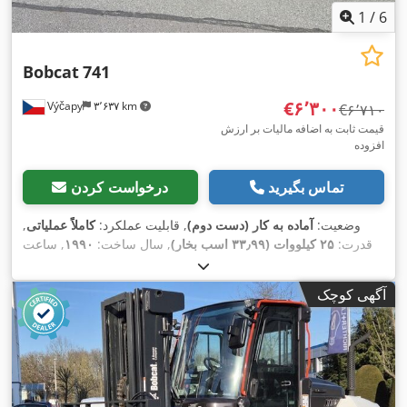
1
/
6
Bobcat
741
‎€۶٬۳۰۰
Výčapy
۳٬۶۳۷ km
‎€۶٬۷۱۰
قیمت ثابت به اضافه مالیات بر ارزش
افزوده
تماس بگیرید
درخواست کردن
وضعیت:
آماده به کار (دست دوم)
, قابلیت عملکرد:
کاملاً عملیاتی
,
قدرت:
۲۵ کیلووات (۳۳٫۹۹ اسب بخار)
, سال ساخت:
۱۹۹۰
, ساعت
,
۵٬۷۰۰ h
کارکرد:
آگهی کوچک