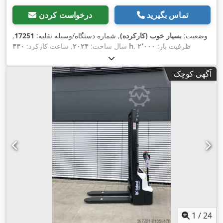
تماس بگیرید
درخواست کردن
وضعیت:
بسیار خوب (کارکرده)
, شماره دستگاه/وسیله نقلیه:
17251
,
, ظرفیت بار:
۲٬۰۰۰
۴۳۰ h
سال ساخت:
۲۰۲۴
, ساعت کارکرد:
کیلوگرم
, ارتفاع بالابری:
۴٬۷۳۰ میلی‌متر
, برداشت آزاد:
۱٬۴۷۰
میلی‌متر
, مرکز ثقل بار:
۵۰۰ میلی‌متر
, نوع سوخت:
دیزل
, نوع دکل:
آگهی کوچک
تریپلکس
, ارتفاع سازه:
۲٬۱۹۰ میلی‌متر
, طول شاخک‌ها:
۱٬۰۵۰
میلی‌متر
, اندازه لاستیک جلو:
7.00-15 5.50
, سایز تایر عقب:
6.50-
,
10
, وزن کل:
۴٬۰۵۳ کیلوگرم
1
/
24