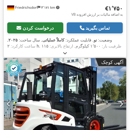
‎€۱٬۷۵۰
Friedrichsdorf
۴٬۱۷۱ km
VB به اضافه مالیات بر ارزش افزوده
تماس بگیرید
درخواست کردن
وضعیت:
نو
, قابلیت عملکرد:
کاملاً عملیاتی
, سال ساخت:
۲۰۲۵
,
, ظرفیت بار:
۱٬۵۰۰ کیلوگرم
, ارتفاع بالابری:
۱۱۵
۲ h
ساعت کارکرد:
میلی‌متر
, نوع سوخت:
برقی
, ارتفاع سازه:
۱٬۱۶۰ میلی‌متر
, طول
شاخک‌ها:
۱٬۱۵۰ میلی‌متر
, وزن خالی:
۱۲۳ کیلوگرم
, طول کل:
۱٬۵۳۰
آگهی کوچک
, عرض ساخت:
۵۴۰
Elektro
, نوع سیستم انتقال قدرت:
میلی‌متر
,
میلی‌متر