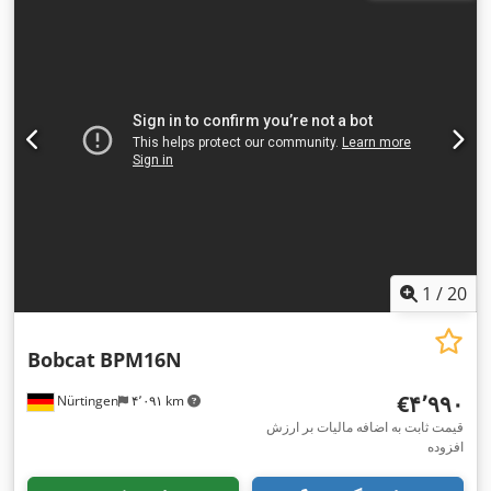
,
کیلوگرم
1
/
20
Bobcat
BPM16N
‎€۴٬۹۹۰
Nürtingen
۴٬۰۹۱ km
قیمت ثابت به اضافه مالیات بر ارزش
افزوده