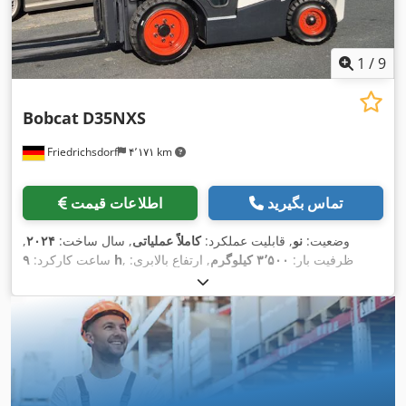
1
/
9
Bobcat
D35NXS
Friedrichsdorf
۴٬۱۷۱ km
تماس بگیرید
اطلاعات قیمت
وضعیت:
نو
, قابلیت عملکرد:
کاملاً عملیاتی
, سال ساخت:
۲۰۲۴
,
, ظرفیت بار:
۳٬۵۰۰ کیلوگرم
, ارتفاع بالابری:
۹ h
ساعت کارکرد:
۴٬۸۲۰ میلی‌متر
, برداشت آزاد:
۱٬۴۰۰ میلی‌متر
, نوع سوخت:
دیزل
,
نوع دکل:
تریپلکس
, ارتفاع سازه:
۲٬۳۵۰ میلی‌متر
, قدرت:
۴۵ کیلووات
(۶۱٫۱۸ اسب بخار)
, عرض شاسی شاخک:
۱٬۱۹۰ میلی‌متر
, طول
شاخک‌ها:
۱٬۲۰۰ میلی‌متر
, وزن خالی:
۴٬۸۵۰ کیلوگرم
, طول کل:
, عرض ساخت:
Diesel
, نوع سیستم انتقال قدرت:
۲٬۷۵۰ میلی‌متر
,
۱٬۲۹۰ میلی‌متر