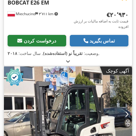
BOBCAT
E26 EM
‎€۲۰٬۹۳۰
Miechucino
۳٬۷۱۱ km
قیمت ثابت به اضافه مالیات بر ارزش
افزوده
تماس بگیرید
درخواست کردن
,
وضعیت:
تقریباً نو (استفاده‌شده)
, سال ساخت:
۲۰۱۸
آگهی کوچک