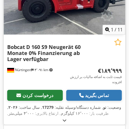
1
/
11
Bobcat
D 160 S9 Neugerät 60
Monate 0% Finanzierung ab
Lager verfügbar
‎€۱۸۹٬۹۹۹
Nürtingen
۴٬۰۹۱ km
قیمت ثابت به اضافه مالیات بر ارزش
افزوده
تماس بگیرید
درخواست کردن
وضعیت:
نو
, شماره دستگاه/وسیله نقلیه:
17279
, سال ساخت:
۲۰۲۶
,
ظرفیت بار:
۱۶٬۰۰۰ کیلوگرم
, ارتفاع بالابری:
۴٬۰۰۰ میلی‌متر
,
برداشت آزاد:
۱٬۴۸۰ میلی‌متر
, مرکز ثقل بار:
۶۰۰ میلی‌متر
, نوع
سوخت:
دیزل
, نوع دکل:
تریپلکس
, ارتفاع سازه:
۳٬۰۳۰ میلی‌متر
,