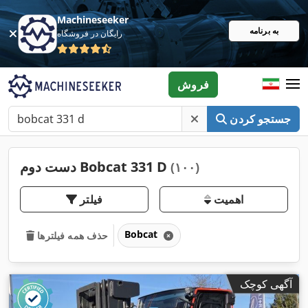
Machineseeker
به برنامه
رایگان در فروشگاه
فروش
جستجو کردن
دست دوم Bobcat 331 D
(۱۰۰)
اهمیت
فیلتر
Bobcat
حذف همه فیلترها
آگهی کوچک