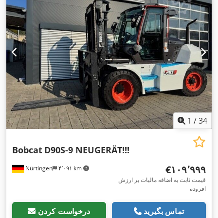
1
/
34
Bobcat
D90S-9 NEUGERÄT!!!
‎€۱۰۹٬۹۹۹
Nürtingen
۴٬۰۹۱ km
قیمت ثابت به اضافه مالیات بر ارزش
افزوده
تماس بگیرید
درخواست کردن