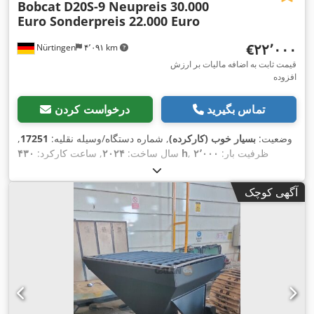
Bobcat
D20S-9 Neupreis 30.000
Euro Sonderpreis 22.000 Euro
‎€۲۲٬۰۰۰
Nürtingen
۴٬۰۹۱ km
قیمت ثابت به اضافه مالیات بر ارزش
افزوده
تماس بگیرید
درخواست کردن
وضعیت:
بسیار خوب (کارکرده)
, شماره دستگاه/وسیله نقلیه:
17251
,
, ظرفیت بار:
۲٬۰۰۰
۴۳۰ h
سال ساخت:
۲۰۲۴
, ساعت کارکرد:
کیلوگرم
, ارتفاع بالابری:
۴٬۷۳۰ میلی‌متر
, برداشت آزاد:
۱٬۴۷۰
میلی‌متر
, مرکز ثقل بار:
۵۰۰ میلی‌متر
, نوع سوخت:
دیزل
, نوع دکل:
آگهی کوچک
تریپلکس
, ارتفاع سازه:
۲٬۱۹۰ میلی‌متر
, طول شاخک‌ها:
۱٬۰۵۰
میلی‌متر
, اندازه لاستیک جلو:
7.00-15 5.50
, سایز تایر عقب:
6.50-
,
10
, وزن کل:
۴٬۰۵۳ کیلوگرم