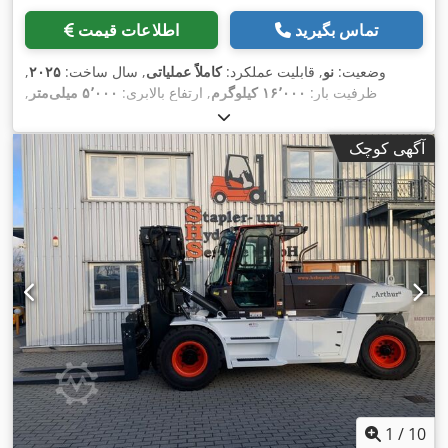
تماس بگیرید
اطلاعات قیمت
وضعیت:
نو
, قابلیت عملکرد:
کاملاً عملیاتی
, سال ساخت:
۲۰۲۵
,
ظرفیت بار:
۱۶٬۰۰۰ کیلوگرم
, ارتفاع بالابری:
۵٬۰۰۰ میلی‌متر
,
برداشت آزاد:
۱٬۸۱۵ میلی‌متر
, نوع سوخت:
دیزل
, نوع دکل:
تریپلکس
,
ارتفاع سازه:
۳٬۳۶۰ میلی‌متر
, طول شاخک‌ها:
۲٬۴۰۰ میلی‌متر
, نوع
آگهی کوچک
,
Diesel
سیستم انتقال قدرت:
1
/
10