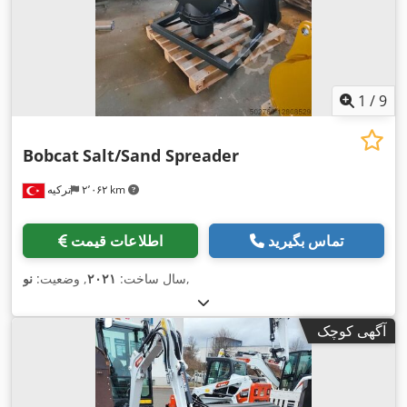
1
/
9
Bobcat
Salt/Sand Spreader
۲٬۰۶۲ km
ترکیه
تماس بگیرید
اطلاعات قیمت
,
سال ساخت:
۲۰۲۱
, وضعیت:
نو
آگهی کوچک