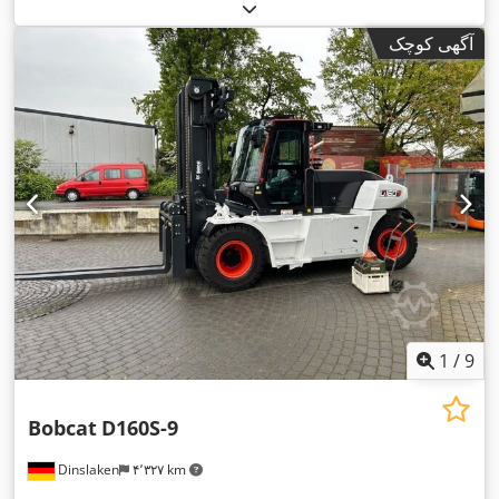
آگهی کوچک
1
/
9
Bobcat
D160S-9
Dinslaken
۴٬۳۲۷ km