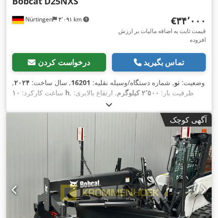
Bobcat
D25NXS
‎€۳۴٬۰۰۰
Nürtingen
۴٬۰۹۱ km
قیمت ثابت به اضافه مالیات بر ارزش
افزوده
تماس بگیرید
درخواست کردن
وضعیت:
نو
, شماره دستگاه/وسیله نقلیه:
16201
, سال ساخت:
۲۰۲۴
,
, ظرفیت بار:
۲٬۵۰۰ کیلوگرم
, ارتفاع بالابری:
۱۰ h
ساعت کارکرد:
۴٬۷۳۰ میلی‌متر
, برداشت آزاد:
۱٬۳۵۰ میلی‌متر
, مرکز ثقل بار:
۵۰۰
میلی‌متر
, ارتفاع سازه:
۲٬۲۳۰ میلی‌متر
, طول شاخک‌ها:
۱٬۲۰۰
آگهی کوچک
, سایز تایر عقب:
6.50-10
28x9-15 Sit
میلی‌متر
, اندازه لاستیک جلو:
,
, وزن کل:
۴٬۲۶۶ کیلوگرم
Standard