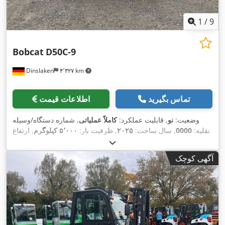
1
/
9
Bobcat
D50C-9
Dinslaken
۴٬۳۲۷ km
تماس بگیرید
اطلاعات قیمت
وضعیت:
نو
, قابلیت عملکرد:
کاملاً عملیاتی
, شماره دستگاه/وسیله
نقلیه:
0000
, سال ساخت:
۲۰۲۵
, ظرفیت بار:
۵٬۰۰۰ کیلوگرم
, ارتفاع
بالابری:
۴٬۵۷۵ میلی‌متر
, برداشت آزاد:
۱٬۸۰۰ میلی‌متر
, نوع سوخت:
دیزل
, نوع دکل:
تریپلکس
, ارتفاع سازه:
۲٬۳۲۰ میلی‌متر
, طول
آگهی کوچک
,
Diesel
, نوع سیستم انتقال قدرت:
شاخک‌ها:
۱٬۲۰۰ میلی‌متر