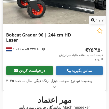
1
/
7
Bobcat
Grader 96 | 244 cm HD
Laser
‎€۲۵٬۹۵۰
Apeldoorn
۴٬۳۹۶ km
قیمت ثابت به اضافه مالیات بر ارزش
افزوده
تماس بگیرید
درخواست کردن
,
وضعیت:
نو
, نوع سوخت:
دیزل
, رنگ:
دیگر
, سال ساخت:
۲۰۲۵
مهر اعتماد
نمایندگان فروش مورد تأیید Machineseeker