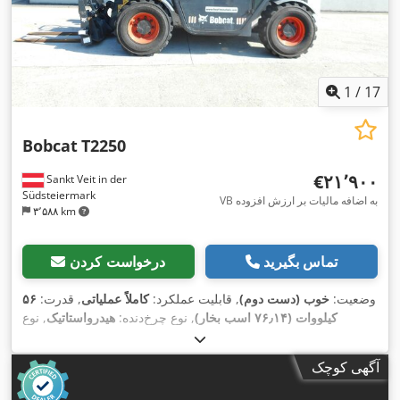
1
/
17
Bobcat
T2250
‎€۲۱٬۹۰۰
Sankt Veit in der
Südsteiermark
VB به اضافه مالیات بر ارزش افزوده
۳٬۵۸۸ km
تماس بگیرید
درخواست کردن
وضعیت:
خوب (دست دوم)
, قابلیت عملکرد:
کاملاً عملیاتی
, قدرت:
۵۶
کیلووات (۷۶٫۱۴ اسب بخار)
, نوع چرخ‌دنده:
هیدرواستاتیک
, نوع
سوخت:
دیزل
, توان بلند کردن:
۲٬۲۰۰ کیلوگرم/متر
, سال ساخت:
,
, تجهیزات:
چنگال پالت, کابین
۴٬۸۷۱ h
۲۰۰۸
, ساعت کارکرد:
آگهی کوچک