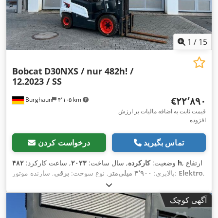
1
/
15
Bobcat
D30NXS / nur 482h! /
12.2023 / SS
‎€۲۲٬۸۹۰
Burghaun
۴٬۱۰۵ km
قیمت ثابت به اضافه مالیات بر ارزش
افزوده
تماس بگیرید
درخواست کردن
, ارتفاع
۴۸۲ h
وضعیت:
کارکرده
, سال ساخت:
۲۰۲۳
, ساعت کارکرد:
,
Elektro
, سازنده موتور:
بالابری:
۴٬۹۰۰ میلی‌متر
, نوع سوخت:
برقی
,
نوع چرخ‌دنده:
خودکار
آگهی کوچک