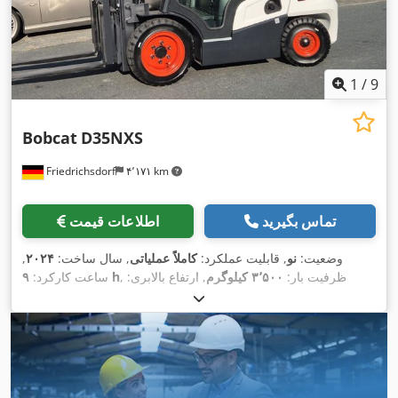
1
/
9
Bobcat
D35NXS
Friedrichsdorf
۴٬۱۷۱ km
تماس بگیرید
اطلاعات قیمت
وضعیت:
نو
, قابلیت عملکرد:
کاملاً عملیاتی
, سال ساخت:
۲۰۲۴
,
, ظرفیت بار:
۳٬۵۰۰ کیلوگرم
, ارتفاع بالابری:
۹ h
ساعت کارکرد:
۴٬۸۲۰ میلی‌متر
, برداشت آزاد:
۱٬۴۰۰ میلی‌متر
, نوع سوخت:
دیزل
,
نوع دکل:
تریپلکس
, ارتفاع سازه:
۲٬۳۵۰ میلی‌متر
, قدرت:
۴۵ کیلووات
(۶۱٫۱۸ اسب بخار)
, عرض شاسی شاخک:
۱٬۱۹۰ میلی‌متر
, طول
شاخک‌ها:
۱٬۲۰۰ میلی‌متر
, وزن خالی:
۴٬۸۵۰ کیلوگرم
, طول کل:
, عرض ساخت:
Diesel
, نوع سیستم انتقال قدرت:
۲٬۷۵۰ میلی‌متر
,
۱٬۲۹۰ میلی‌متر