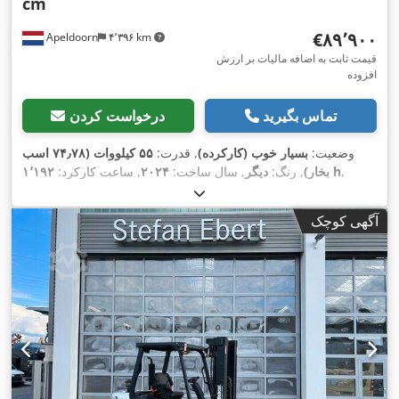
cm
‎€۸۹٬۹۰۰
Apeldoorn
۴٬۳۹۶ km
قیمت ثابت به اضافه مالیات بر ارزش
افزوده
تماس بگیرید
درخواست کردن
وضعیت:
بسیار خوب (کارکرده)
, قدرت:
۵۵ کیلووات (۷۴٫۷۸ اسب
,
۱٬۱۹۲ h
بخار)
, رنگ:
دیگر
, سال ساخت:
۲۰۲۴
, ساعت کارکرد:
,
تجهیزات:
تهویه مطبوع
آگهی کوچک