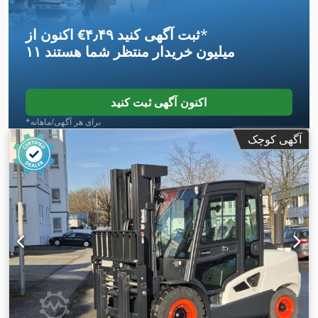
*
اکنون از ‎€۴٫۴۹ ثبت آگهی کنید
۱۱ میلیون خریدار
منتظر شما هستند
اکنون آگهی ثبت کنید
*برای هر آگهی/ماهانه
آگهی کوچک