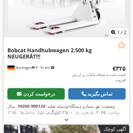
1
/
2
Bobcat
Handhubwagen 2.500 kg
NEUGERÄT!!!
‎€۳۲۵
Nürtingen
۴٬۰۹۱ km
قیمت ثابت به اضافه مالیات بر ارزش
افزوده
تماس بگیرید
درخواست کردن
وضعیت:
نو
, شماره دستگاه/وسیله نقلیه:
900124-10200
, سال
ساخت:
۲۰۲۵
, ظرفیت بار:
۲٬۵۰۰ کیلوگرم
, طول شاخک‌ها:
۱٬۱۵۰
,
میلی‌متر
آگهی کوچک