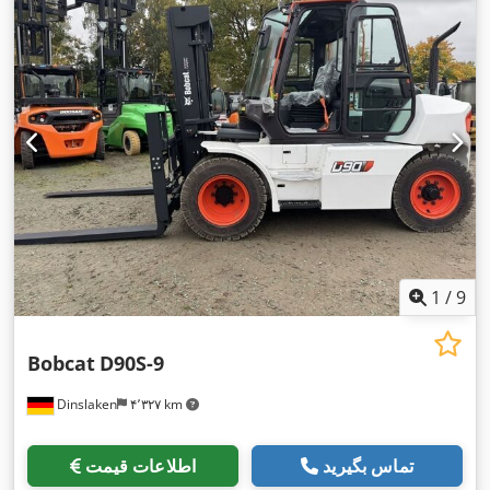
1
/
9
Bobcat
D90S-9
Dinslaken
۴٬۳۲۷ km
تماس بگیرید
اطلاعات قیمت