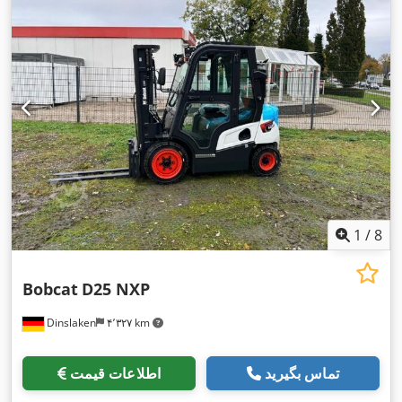
1
/
8
Bobcat
D25 NXP
Dinslaken
۴٬۳۲۷ km
تماس بگیرید
اطلاعات قیمت