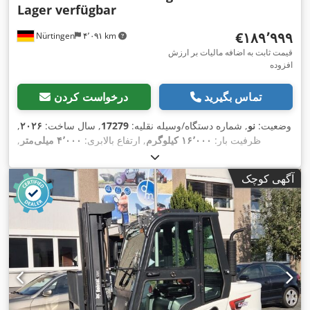
Lager verfügbar
‎€۱۸۹٬۹۹۹
Nürtingen
۴٬۰۹۱ km
قیمت ثابت به اضافه مالیات بر ارزش
افزوده
تماس بگیرید
درخواست کردن
وضعیت:
نو
, شماره دستگاه/وسیله نقلیه:
17279
, سال ساخت:
۲۰۲۶
,
ظرفیت بار:
۱۶٬۰۰۰ کیلوگرم
, ارتفاع بالابری:
۴٬۰۰۰ میلی‌متر
,
برداشت آزاد:
۱٬۴۸۰ میلی‌متر
, مرکز ثقل بار:
۶۰۰ میلی‌متر
, نوع
سوخت:
دیزل
, نوع دکل:
تریپلکس
, ارتفاع سازه:
۳٬۰۳۰ میلی‌متر
,
آگهی کوچک
طول شاخک‌ها:
۲٬۴۰۰ میلی‌متر
, اندازه لاستیک جلو:
12.00-20
100%
, سایز تایر عقب:
12.00-20 100%
, وزن کل:
۱۹٬۳۰۰ کیلوگرم
,
,
تجهیزات:
کابین