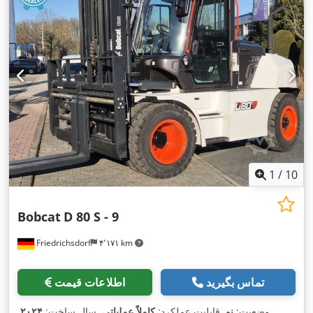
1
/
10
Bobcat
D 80 S - 9
Friedrichsdorf
۴٬۱۷۱ km
تماس بگیرید
اطلاعات قیمت
وضعیت:
نو
, قابلیت عملکرد:
کاملاً عملیاتی
, سال ساخت:
۲۰۲۴
,