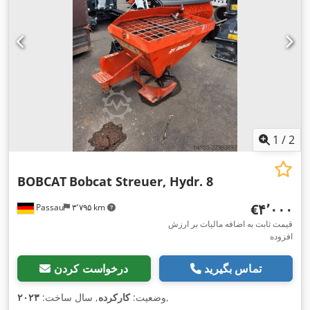
1
/
2
BOBCAT
Bobcat Streuer, Hydr. 8
‎€۴٬۰۰۰
Passau
۳٬۷۹۵ km
قیمت ثابت به اضافه مالیات بر ارزش
افزوده
تماس بگیرید
درخواست کردن
,
وضعیت:
کارکرده
, سال ساخت:
۲۰۲۳