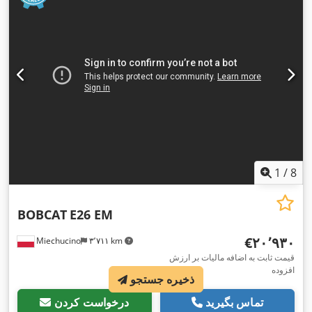
1
/
8
BOBCAT
E26 EM
‎€۲۰٬۹۳۰
Miechucino
۳٬۷۱۱ km
قیمت ثابت به اضافه مالیات بر ارزش
افزوده
ذخیره جستجو
تماس بگیرید
درخواست کردن