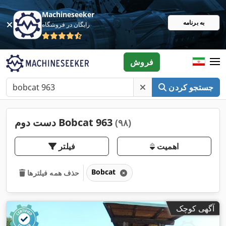
Machineseeker
به برنامه
رایگان در فروشگاه
فروش
جستجو کردن
دست دوم Bobcat 963
(۹۸)
اهمیت
فیلتر
Bobcat
حذف همه فیلترها
آگهی کوچک