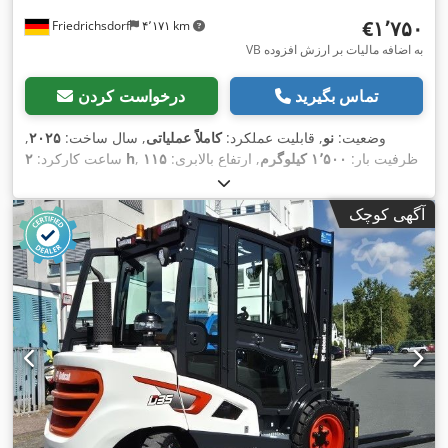
‎€۱٬۷۵۰
Friedrichsdorf
۴٬۱۷۱ km
VB به اضافه مالیات بر ارزش افزوده
تماس بگیرید
درخواست کردن
وضعیت:
نو
, قابلیت عملکرد:
کاملاً عملیاتی
, سال ساخت:
۲۰۲۵
,
, ظرفیت بار:
۱٬۵۰۰ کیلوگرم
, ارتفاع بالابری:
۱۱۵
۲ h
ساعت کارکرد:
میلی‌متر
, نوع سوخت:
برقی
, ارتفاع سازه:
۱٬۱۶۰ میلی‌متر
, طول
شاخک‌ها:
۱٬۱۵۰ میلی‌متر
, وزن خالی:
۱۲۳ کیلوگرم
, طول کل:
۱٬۵۳۰
آگهی کوچک
, عرض ساخت:
۵۴۰
Elektro
, نوع سیستم انتقال قدرت:
میلی‌متر
,
میلی‌متر