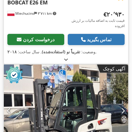
BOBCAT
E26 EM
‎€۲۰٬۹۳۰
Miechucino
۳٬۷۱۱ km
قیمت ثابت به اضافه مالیات بر ارزش
افزوده
تماس بگیرید
درخواست کردن
,
وضعیت:
تقریباً نو (استفاده‌شده)
, سال ساخت:
۲۰۱۸
آگهی کوچک