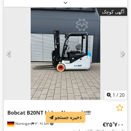
بالابری:
۴٬۷۱۰ میلی‌متر
, برداشت آزاد:
۱٬۷۰۰ میلی‌متر
, مرکز ثقل
بار:
۵۰۰ میلی‌متر
, نوع سوخت:
برقی
, نوع دکل:
تریپلکس
, ارتفاع
آگهی کوچک
, طول شاخک‌ها:
۱٬۲۰۰
۴۸ V
سازه:
۲٬۱۸۰ میلی‌متر
, ولتاژ باتری:
,
18X7-8
, سایز تایر عقب:
23X9-10
میلی‌متر
, اندازه لاستیک جلو:
,
وزن کل:
۳٬۵۵۲ کیلوگرم
1
/
20
Bobcat
B20NT Li-Ion Neugerät!!!
ذخیره جستجو
‎€۲۵٬۷۰۰
Nürtingen
۴٬۰۹۱ km
قیمت ثابت به اضافه مالیات بر ارزش