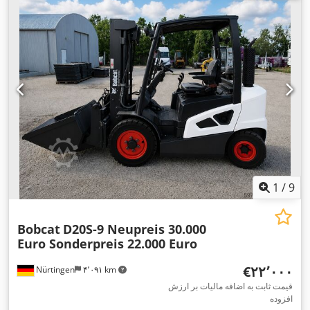
شاخک‌ها:
۲٬۴۰۰ میلی‌متر
, وزن خالی:
۱۲٬۴۰۶ کیلوگرم
, نوع سیستم
,
Diesel
انتقال قدرت:
1
/
9
Bobcat
D20S-9 Neupreis 30.000
Euro Sonderpreis 22.000 Euro
‎€۲۲٬۰۰۰
Nürtingen
۴٬۰۹۱ km
قیمت ثابت به اضافه مالیات بر ارزش
افزوده