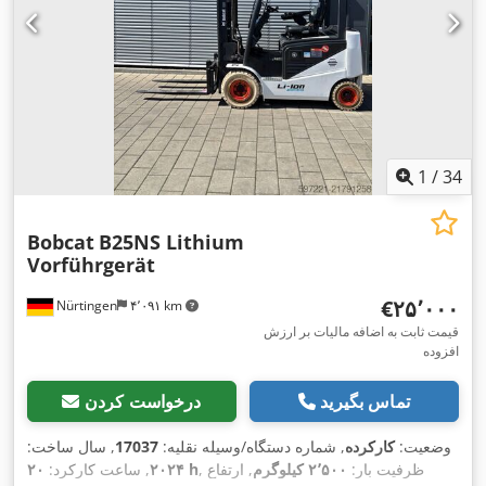
1
/
34
Bobcat
B25NS Lithium
Vorführgerät
‎€۲۵٬۰۰۰
Nürtingen
۴٬۰۹۱ km
قیمت ثابت به اضافه مالیات بر ارزش
افزوده
تماس بگیرید
درخواست کردن
وضعیت:
کارکرده
, شماره دستگاه/وسیله نقلیه:
17037
, سال ساخت:
, ظرفیت بار:
۲٬۵۰۰ کیلوگرم
, ارتفاع
۲۰ h
۲۰۲۴
, ساعت کارکرد: