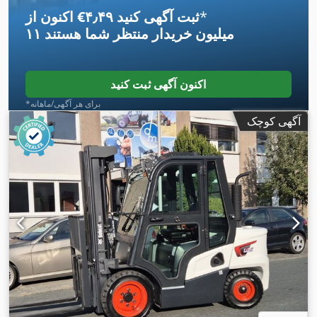
*
اکنون از ‎€۴٫۴۹ ثبت آگهی کنید
۱۱ میلیون خریدار
منتظر شما هستند
اکنون آگهی ثبت کنید
*برای هر آگهی/ماهانه
آگهی کوچک