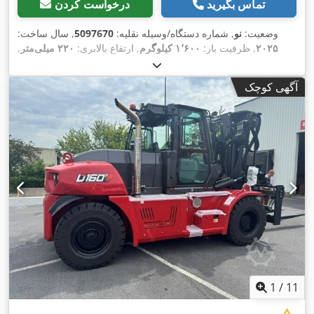
تماس بگیرید
درخواست کردن
وضعیت:
نو
, شماره دستگاه/وسیله نقلیه:
5097670
, سال ساخت:
۲۰۲۵
, ظرفیت بار:
۱٬۶۰۰ کیلوگرم
, ارتفاع بالابری:
۲۲۰ میلی‌متر
,
مرکز ثقل بار:
۶۰۰ میلی‌متر
, نوع سوخت:
برقی
, نوع دکل:
دیگر
,
, طول شاخک‌ها:
۲۵٫۶ V
ارتفاع سازه:
۱٬۳۰۰ میلی‌متر
, ولتاژ باتری:
آگهی کوچک
,
۱٬۱۵۰ میلی‌متر
, وزن کل:
۴۰۰ کیلوگرم
1
/
11