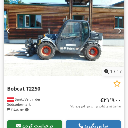
1
/
17
Bobcat
T2250
‎€۲۱٬۹۰۰
Sankt Veit in der
Südsteiermark
VB به اضافه مالیات بر ارزش افزوده
۳٬۵۸۸ km
تماس بگیرید
درخواست کردن