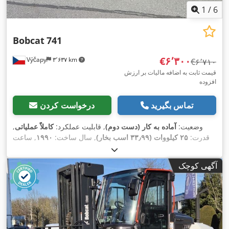
1
/
6
Bobcat
741
‎€۶٬۳۰۰
Výčapy
۳٬۶۳۷ km
‎€۶٬۷۱۰
قیمت ثابت به اضافه مالیات بر ارزش
افزوده
تماس بگیرید
درخواست کردن
وضعیت:
آماده به کار (دست دوم)
, قابلیت عملکرد:
کاملاً عملیاتی
,
قدرت:
۲۵ کیلووات (۳۳٫۹۹ اسب بخار)
, سال ساخت:
۱۹۹۰
, ساعت
,
۵٬۷۰۰ h
کارکرد:
آگهی کوچک