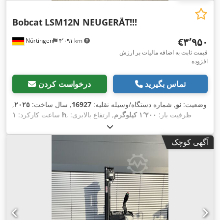
Bobcat
LSM12N NEUGERÄT!!!
‎€۳٬۹۵۰
Nürtingen
۴٬۰۹۱ km
قیمت ثابت به اضافه مالیات بر ارزش
افزوده
تماس بگیرید
درخواست کردن
وضعیت:
نو
, شماره دستگاه/وسیله نقلیه:
16927
, سال ساخت:
۲۰۲۵
,
, ظرفیت بار:
۱٬۲۰۰ کیلوگرم
, ارتفاع بالابری:
۱ h
ساعت کارکرد:
۳٬۶۲۰ میلی‌متر
, مرکز ثقل بار:
۶۰۰ میلی‌متر
, نوع سوخت:
برقی
, نوع
,
۲۴ V
دکل:
سیمپلکس
, ارتفاع سازه:
۲٬۲۸۰ میلی‌متر
, ولتاژ باتری:
آگهی کوچک
,
طول شاخک‌ها:
۱٬۱۵۰ میلی‌متر
, وزن کل:
۵۷۶ کیلوگرم