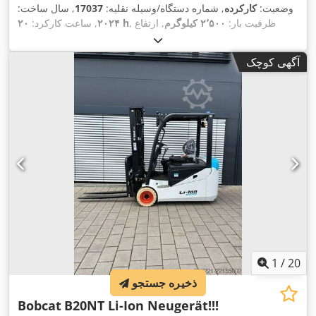
وضعیت:
کارکرده
, شماره دستگاه/وسیله نقلیه:
17037
, سال ساخت:
, ظرفیت بار:
۲٬۵۰۰ کیلوگرم
, ارتفاع
۲۰ h
۲۰۲۴
, ساعت کارکرد:
بالابری:
۴٬۷۱۰ میلی‌متر
, برداشت آزاد:
۱٬۷۰۰ میلی‌متر
, مرکز ثقل
بار:
۵۰۰ میلی‌متر
, نوع سوخت:
برقی
, نوع دکل:
تریپلکس
, ارتفاع
آگهی کوچک
, طول شاخک‌ها:
۱٬۲۰۰
۴۸ V
سازه:
۲٬۱۸۰ میلی‌متر
, ولتاژ باتری:
,
18X7-8
, سایز تایر عقب:
23X9-10
میلی‌متر
, اندازه لاستیک جلو:
,
وزن کل:
۳٬۵۵۲ کیلوگرم
1
/
20
ذخیره جستجو
Bobcat
B20NT Li-Ion Neugerät!!!