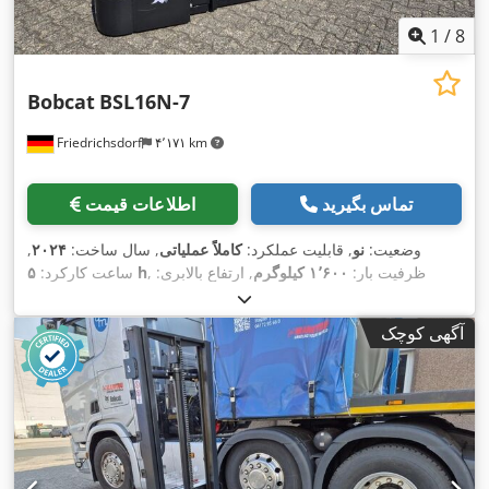
1
/
8
Bobcat
BSL16N-7
Friedrichsdorf
۴٬۱۷۱ km
تماس بگیرید
اطلاعات قیمت
وضعیت:
نو
, قابلیت عملکرد:
کاملاً عملیاتی
, سال ساخت:
۲۰۲۴
,
, ظرفیت بار:
۱٬۶۰۰ کیلوگرم
, ارتفاع بالابری:
۵ h
ساعت کارکرد:
۴٬۳۲۰ میلی‌متر
, برداشت آزاد:
۱٬۴۲۰ میلی‌متر
, نوع سوخت:
برقی
,
نوع دکل:
تریپلکس
, ارتفاع سازه:
۲٬۰۰۸ میلی‌متر
, طول شاخک‌ها:
آگهی کوچک
۱٬۱۵۰ میلی‌متر
, وزن خالی:
۱٬۳۴۰ کیلوگرم
, طول کل:
۱٬۹۶۴
, عرض ساخت:
۸۲۰
Elektro
, نوع سیستم انتقال قدرت:
میلی‌متر
,
میلی‌متر