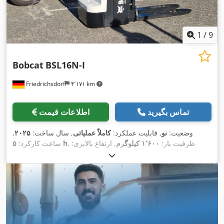
1
/
9
Bobcat
BSL16N-I
Friedrichsdorf
۴٬۱۷۱ km
تماس بگیرید
اطلاعات قیمت
وضعیت:
نو
, قابلیت عملکرد:
کاملاً عملیاتی
, سال ساخت:
۲۰۲۵
,
, ظرفیت بار:
۱٬۶۰۰ کیلوگرم
, ارتفاع بالابری:
۵ h
ساعت کارکرد:
۴٬۶۲۰ میلی‌متر
, برداشت آزاد:
۱٬۵۲۰ میلی‌متر
, نوع سوخت:
برقی
,
نوع دکل:
تریپلکس
, ارتفاع سازه:
۲٬۱۰۸ میلی‌متر
, طول شاخک‌ها:
۱٬۱۵۰ میلی‌متر
, وزن خالی:
۱٬۳۴۰ کیلوگرم
, طول کل:
۱٬۹۶۴
, عرض ساخت:
۸۲۰
Elektro
, نوع سیستم انتقال قدرت:
میلی‌متر
,
میلی‌متر