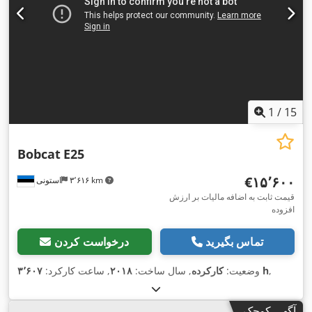
1
/
15
Bobcat
E25
‎€۱۵٬۶۰۰
۳٬۶۱۶ km
استونی
قیمت ثابت به اضافه مالیات بر ارزش
افزوده
تماس بگیرید
درخواست کردن
,
۳٬۶۰۷ h
وضعیت:
کارکرده
, سال ساخت:
۲۰۱۸
, ساعت کارکرد:
آگهی کوچک