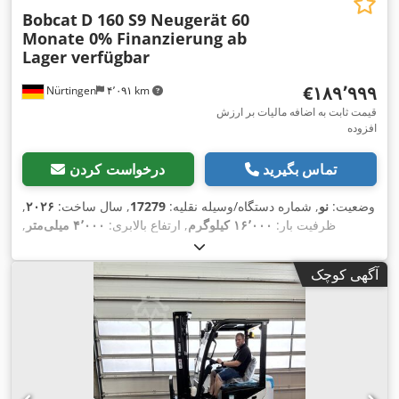
Bobcat
D 160 S9 Neugerät 60
Monate 0% Finanzierung ab
Lager verfügbar
‎€۱۸۹٬۹۹۹
Nürtingen
۴٬۰۹۱ km
قیمت ثابت به اضافه مالیات بر ارزش
افزوده
تماس بگیرید
درخواست کردن
وضعیت:
نو
, شماره دستگاه/وسیله نقلیه:
17279
, سال ساخت:
۲۰۲۶
,
ظرفیت بار:
۱۶٬۰۰۰ کیلوگرم
, ارتفاع بالابری:
۴٬۰۰۰ میلی‌متر
,
برداشت آزاد:
۱٬۴۸۰ میلی‌متر
, مرکز ثقل بار:
۶۰۰ میلی‌متر
, نوع
سوخت:
دیزل
, نوع دکل:
تریپلکس
, ارتفاع سازه:
۳٬۰۳۰ میلی‌متر
,
آگهی کوچک
طول شاخک‌ها:
۲٬۴۰۰ میلی‌متر
, اندازه لاستیک جلو:
12.00-20
100%
, سایز تایر عقب:
12.00-20 100%
, وزن کل:
۱۹٬۳۰۰ کیلوگرم
,
,
تجهیزات:
کابین