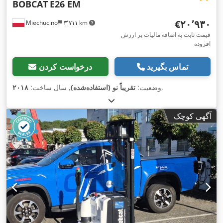
BOBCAT
E26 EM
‎€۲۰٬۹۳۰
Miechucino
۳٬۷۱۱ km
قیمت ثابت به اضافه مالیات بر ارزش
افزوده
تماس بگیرید
درخواست کردن
,
وضعیت:
تقریباً نو (استفاده‌شده)
, سال ساخت:
۲۰۱۸
آگهی کوچک