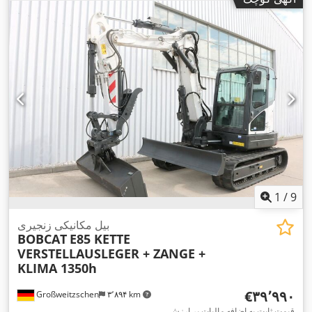
1
/
9
بیل مکانیکی زنجیری
BOBCAT
E85 KETTE
VERSTELLAUSLEGER + ZANGE +
KLIMA 1350h
‎€۳۹٬۹۹۰
Großweitzschen
۳٬۸۹۴ km
قیمت ثابت به اضافه مالیات بر ارزش