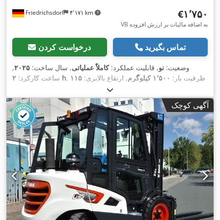
‎€۱٬۷۵۰
Friedrichsdorf
۴٬۱۷۱ km
VB به اضافه مالیات بر ارزش افزوده
تماس بگیرید
درخواست کردن
وضعیت:
نو
, قابلیت عملکرد:
کاملاً عملیاتی
, سال ساخت:
۲۰۲۵
,
, ظرفیت بار:
۱٬۵۰۰ کیلوگرم
, ارتفاع بالابری:
۱۱۵
۲ h
ساعت کارکرد:
میلی‌متر
, نوع سوخت:
برقی
, ارتفاع سازه:
۱٬۱۶۰ میلی‌متر
, طول
شاخک‌ها:
۱٬۱۵۰ میلی‌متر
, وزن خالی:
۱۲۳ کیلوگرم
, طول کل:
۱٬۵۳۰
آگهی کوچک
, عرض ساخت:
۵۴۰
Elektro
, نوع سیستم انتقال قدرت:
میلی‌متر
,
میلی‌متر