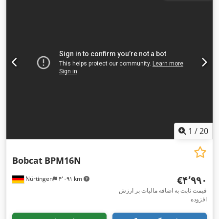
,
کیلوگرم
1
/
20
Bobcat
BPM16N
‎€۴٬۹۹۰
Nürtingen
۴٬۰۹۱ km
قیمت ثابت به اضافه مالیات بر ارزش
افزوده