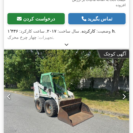
افزوده
تماس بگیرید
درخواست کردن
,
۱٬۴۳۶ h
وضعیت:
کارکرده
, سال ساخت:
۲۰۱۷
, ساعت کارکرد:
,
تجهیزات:
چهار چرخ محرک
آگهی کوچک