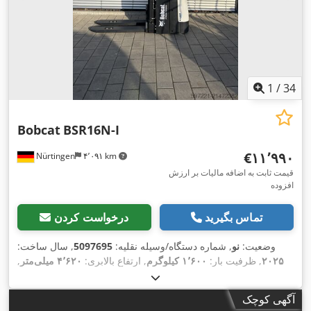
1
/
34
Bobcat
BSR16N-I
‎€۱۱٬۹۹۰
Nürtingen
۴٬۰۹۱ km
قیمت ثابت به اضافه مالیات بر ارزش
افزوده
تماس بگیرید
درخواست کردن
وضعیت:
نو
, شماره دستگاه/وسیله نقلیه:
5097695
, سال ساخت:
۲۰۲۵
, ظرفیت بار:
۱٬۶۰۰ کیلوگرم
, ارتفاع بالابری:
۴٬۶۲۰ میلی‌متر
,
برداشت آزاد:
۱٬۴۰۰ میلی‌متر
, مرکز ثقل بار:
۶۰۰ میلی‌متر
, نوع
سوخت:
برقی
, نوع دکل:
تریپلکس
, ارتفاع سازه:
۲٬۱۲۰ میلی‌متر
,
آگهی کوچک
, طول شاخک‌ها:
۱٬۱۵۰ میلی‌متر
, وزن کل:
۱٬۴۱۲
۲۵٫۶ V
ولتاژ باتری: