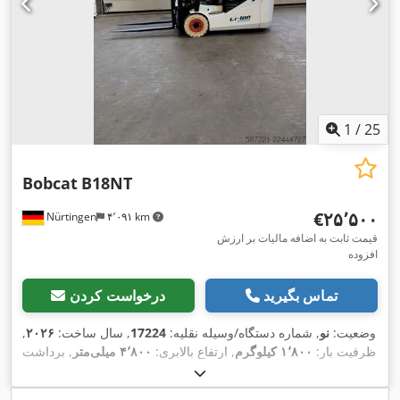
1
/
25
Bobcat
B18NT
‎€۲۵٬۵۰۰
Nürtingen
۴٬۰۹۱ km
قیمت ثابت به اضافه مالیات بر ارزش
افزوده
تماس بگیرید
درخواست کردن
وضعیت:
نو
, شماره دستگاه/وسیله نقلیه:
17224
, سال ساخت:
۲۰۲۶
,
ظرفیت بار:
۱٬۸۰۰ کیلوگرم
, ارتفاع بالابری:
۴٬۸۰۰ میلی‌متر
, برداشت
آزاد:
۱٬۴۸۴ میلی‌متر
, مرکز ثقل بار:
۵۰۰ میلی‌متر
, نوع سوخت:
برقی
, نوع دکل:
تریپلکس
, ارتفاع سازه:
۲٬۲۱۵ میلی‌متر
, ولتاژ باتری: