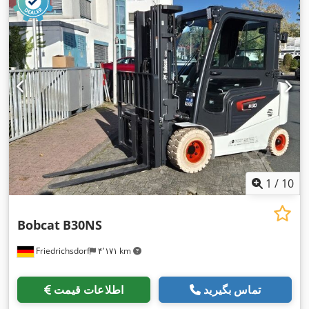
,
, عرض ساخت:
۸۰۰ میلی‌متر
Elektro
1
/
10
Bobcat
B30NS
Friedrichsdorf
۴٬۱۷۱ km
تماس بگیرید
اطلاعات قیمت