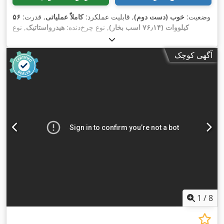
وضعیت:
خوب (دست دوم)
, قابلیت عملکرد:
کاملاً عملیاتی
, قدرت:
۵۶
کیلووات (۷۶٫۱۴ اسب بخار)
, نوع چرخ‌دنده:
هیدرواستاتیک
, نوع
سوخت:
دیزل
, توان بلند کردن:
۲٬۲۰۰ کیلوگرم/متر
, سال ساخت:
,
, تجهیزات:
چنگال پالت, کابین
۴٬۸۷۱ h
۲۰۰۸
, ساعت کارکرد:
آگهی کوچک
1
/
8