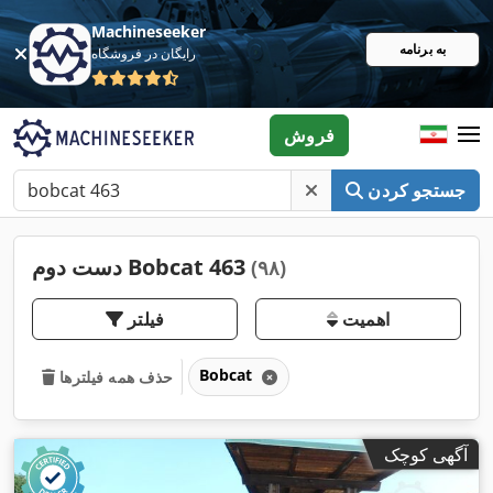
Machineseeker
به برنامه
رایگان در فروشگاه
فروش
جستجو کردن
دست دوم Bobcat 463
(۹۸)
اهمیت
فیلتر
Bobcat
حذف همه فیلترها
آگهی کوچک