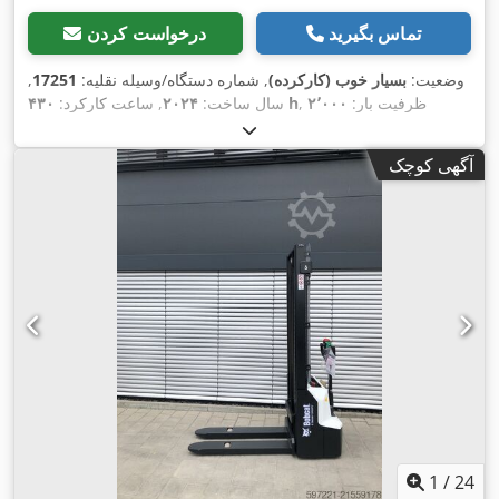
تماس بگیرید
درخواست کردن
وضعیت:
بسیار خوب (کارکرده)
, شماره دستگاه/وسیله نقلیه:
17251
,
, ظرفیت بار:
۲٬۰۰۰
۴۳۰ h
سال ساخت:
۲۰۲۴
, ساعت کارکرد:
کیلوگرم
, ارتفاع بالابری:
۴٬۷۳۰ میلی‌متر
, برداشت آزاد:
۱٬۴۷۰
میلی‌متر
, مرکز ثقل بار:
۵۰۰ میلی‌متر
, نوع سوخت:
دیزل
, نوع دکل:
آگهی کوچک
تریپلکس
, ارتفاع سازه:
۲٬۱۹۰ میلی‌متر
, طول شاخک‌ها:
۱٬۰۵۰
میلی‌متر
, اندازه لاستیک جلو:
7.00-15 5.50
, سایز تایر عقب:
6.50-
,
10
, وزن کل:
۴٬۰۵۳ کیلوگرم
1
/
24