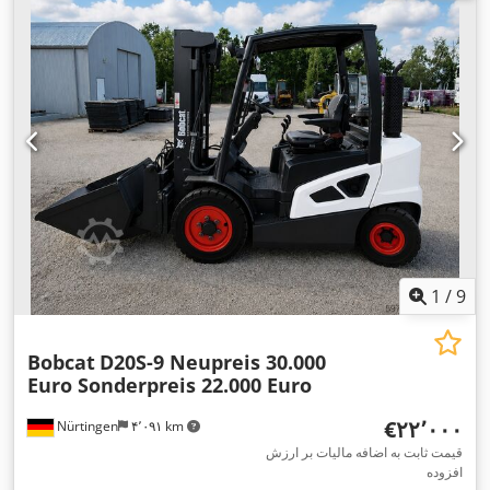
شاخک‌ها:
۲٬۴۰۰ میلی‌متر
, وزن خالی:
۱۲٬۴۰۶ کیلوگرم
, نوع سیستم
,
Diesel
انتقال قدرت:
1
/
9
Bobcat
D20S-9 Neupreis 30.000
Euro Sonderpreis 22.000 Euro
‎€۲۲٬۰۰۰
Nürtingen
۴٬۰۹۱ km
قیمت ثابت به اضافه مالیات بر ارزش
افزوده