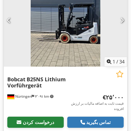
1
/
34
Bobcat
B25NS Lithium
Vorführgerät
‎€۲۵٬۰۰۰
Nürtingen
۴٬۰۹۱ km
قیمت ثابت به اضافه مالیات بر ارزش
افزوده
تماس بگیرید
درخواست کردن