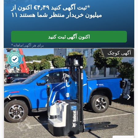
*
اکنون از ‎€۴٫۴۹ ثبت آگهی کنید
۱۱ میلیون خریدار
منتظر شما هستند
اکنون آگهی ثبت کنید
*برای هر آگهی/ماهانه
آگهی کوچک