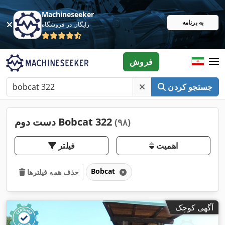
Machineseeker
به برنامه
رایگان در فروشگاه
فروش
جستجو کردن
دست دوم Bobcat 322
(۹۸)
اهمیت
فیلتر
Bobcat
حذف همه فیلترها
آگهی کوچک