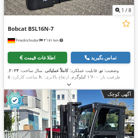
1
/
8
Bobcat
BSL16N-7
Friedrichsdorf
۴٬۱۷۱ km
تماس بگیرید
اطلاعات قیمت
وضعیت:
نو
, قابلیت عملکرد:
کاملاً عملیاتی
, سال ساخت:
۲۰۲۴
,
, ظرفیت بار:
۱٬۶۰۰ کیلوگرم
, ارتفاع بالابری:
۵ h
ساعت کارکرد:
۴٬۳۲۰ میلی‌متر
, برداشت آزاد:
۱٬۴۲۰ میلی‌متر
, نوع سوخت:
برقی
,
نوع دکل:
تریپلکس
, ارتفاع سازه:
۲٬۰۰۸ میلی‌متر
, طول شاخک‌ها:
آگهی کوچک
۱٬۱۵۰ میلی‌متر
, وزن خالی:
۱٬۳۴۰ کیلوگرم
, طول کل:
۱٬۹۶۴
, عرض ساخت:
۸۲۰
Elektro
, نوع سیستم انتقال قدرت:
میلی‌متر
,
میلی‌متر