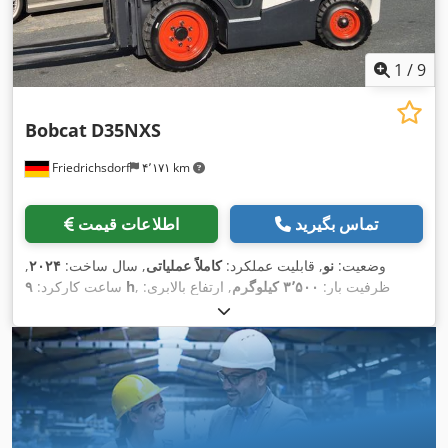
1
/
9
Bobcat
D35NXS
Friedrichsdorf
۴٬۱۷۱ km
تماس بگیرید
اطلاعات قیمت
وضعیت:
نو
, قابلیت عملکرد:
کاملاً عملیاتی
, سال ساخت:
۲۰۲۴
,
, ظرفیت بار:
۳٬۵۰۰ کیلوگرم
, ارتفاع بالابری:
۹ h
ساعت کارکرد:
۴٬۸۲۰ میلی‌متر
, برداشت آزاد:
۱٬۴۰۰ میلی‌متر
, نوع سوخت:
دیزل
,
نوع دکل:
تریپلکس
, ارتفاع سازه:
۲٬۳۵۰ میلی‌متر
, قدرت:
۴۵ کیلووات
(۶۱٫۱۸ اسب بخار)
, عرض شاسی شاخک:
۱٬۱۹۰ میلی‌متر
, طول
شاخک‌ها:
۱٬۲۰۰ میلی‌متر
, وزن خالی:
۴٬۸۵۰ کیلوگرم
, طول کل:
, عرض ساخت:
Diesel
, نوع سیستم انتقال قدرت:
۲٬۷۵۰ میلی‌متر
,
۱٬۲۹۰ میلی‌متر