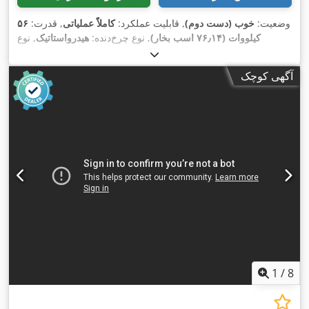
وضعیت:
خوب (دست دوم)
, قابلیت عملکرد:
کاملاً عملیاتی
, قدرت:
۵۶
کیلووات (۷۶٫۱۴ اسب بخار)
, نوع چرخ‌دنده:
هیدرواستاتیک
, نوع
سوخت:
دیزل
, توان بلند کردن:
۲٬۲۰۰ کیلوگرم/متر
, سال ساخت:
,
, تجهیزات:
چنگال پالت, کابین
۴٬۸۷۱ h
۲۰۰۸
, ساعت کارکرد:
آگهی کوچک
1
/
8