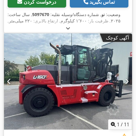
تماس بگیرید
درخواست کردن
وضعیت:
نو
, شماره دستگاه/وسیله نقلیه:
5097670
, سال ساخت:
۲۰۲۵
, ظرفیت بار:
۱٬۶۰۰ کیلوگرم
, ارتفاع بالابری:
۲۲۰ میلی‌متر
,
مرکز ثقل بار:
۶۰۰ میلی‌متر
, نوع سوخت:
برقی
, نوع دکل:
دیگر
,
, طول شاخک‌ها:
۲۵٫۶ V
ارتفاع سازه:
۱٬۳۰۰ میلی‌متر
, ولتاژ باتری:
آگهی کوچک
,
۱٬۱۵۰ میلی‌متر
, وزن کل:
۴۰۰ کیلوگرم
1
/
11