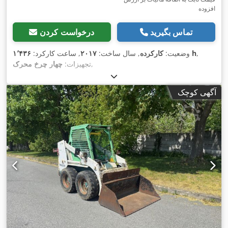
افزوده
تماس بگیرید
درخواست کردن
,
۱٬۴۳۶ h
وضعیت:
کارکرده
, سال ساخت:
۲۰۱۷
, ساعت کارکرد:
,
تجهیزات:
چهار چرخ محرک
آگهی کوچک