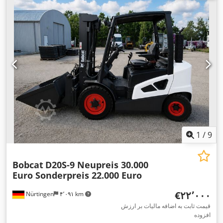
شاخک‌ها:
۲٬۴۰۰ میلی‌متر
, وزن خالی:
۱۲٬۴۰۶ کیلوگرم
, نوع سیستم
,
Diesel
انتقال قدرت:
1
/
9
Bobcat
D20S-9 Neupreis 30.000
Euro Sonderpreis 22.000 Euro
‎€۲۲٬۰۰۰
Nürtingen
۴٬۰۹۱ km
قیمت ثابت به اضافه مالیات بر ارزش
افزوده