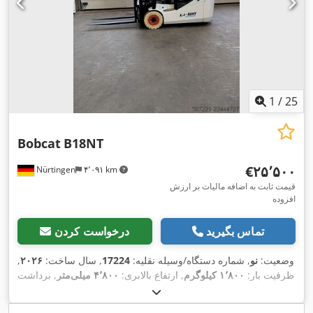
1
/
25
Bobcat
B18NT
‎€۲۵٬۵۰۰
Nürtingen
۴٬۰۹۱ km
قیمت ثابت به اضافه مالیات بر ارزش
افزوده
تماس بگیرید
درخواست کردن
وضعیت:
نو
, شماره دستگاه/وسیله نقلیه:
17224
, سال ساخت:
۲۰۲۶
,
ظرفیت بار:
۱٬۸۰۰ کیلوگرم
, ارتفاع بالابری:
۴٬۸۰۰ میلی‌متر
, برداشت
آزاد:
۱٬۴۸۴ میلی‌متر
, مرکز ثقل بار:
۵۰۰ میلی‌متر
, نوع سوخت:
برقی
, نوع دکل:
تریپلکس
, ارتفاع سازه:
۲٬۲۱۵ میلی‌متر
, ولتاژ باتری: