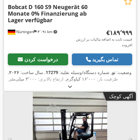
Bobcat
D 160 S9 Neugerät 60
Monate 0% Finanzierung ab
Lager verfügbar
‎€۱۸۹٬۹۹۹
Nürtingen
۴٬۰۹۱ km
قیمت ثابت به اضافه مالیات بر ارزش
افزوده
تماس بگیرید
درخواست کردن
وضعیت:
نو
, شماره دستگاه/وسیله نقلیه:
17279
, سال ساخت:
۲۰۲۶
,
ظرفیت بار:
۱۶٬۰۰۰ کیلوگرم
, ارتفاع بالابری:
۴٬۰۰۰ میلی‌متر
,
برداشت آزاد:
۱٬۴۸۰ میلی‌متر
, مرکز ثقل بار:
۶۰۰ میلی‌متر
, نوع
سوخت:
دیزل
, نوع دکل:
تریپلکس
, ارتفاع سازه:
۳٬۰۳۰ میلی‌متر
,
آگهی کوچک
طول شاخک‌ها:
۲٬۴۰۰ میلی‌متر
, اندازه لاستیک جلو:
12.00-20
100%
, سایز تایر عقب:
12.00-20 100%
, وزن کل:
۱۹٬۳۰۰ کیلوگرم
,
,
تجهیزات:
کابین