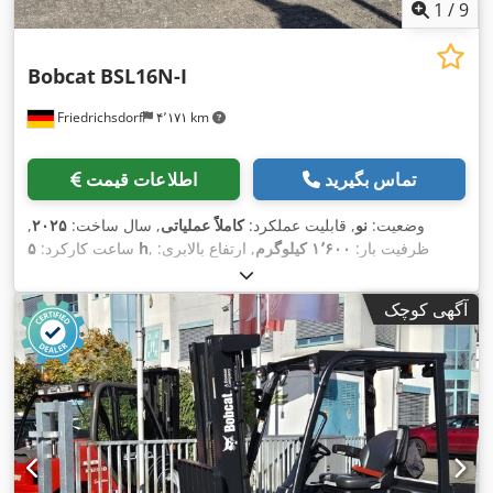
1
/
9
Bobcat
BSL16N-I
Friedrichsdorf
۴٬۱۷۱ km
تماس بگیرید
اطلاعات قیمت
وضعیت:
نو
, قابلیت عملکرد:
کاملاً عملیاتی
, سال ساخت:
۲۰۲۵
,
, ظرفیت بار:
۱٬۶۰۰ کیلوگرم
, ارتفاع بالابری:
۵ h
ساعت کارکرد:
۴٬۶۲۰ میلی‌متر
, برداشت آزاد:
۱٬۵۲۰ میلی‌متر
, نوع سوخت:
برقی
,
نوع دکل:
تریپلکس
, ارتفاع سازه:
۲٬۱۰۸ میلی‌متر
, طول شاخک‌ها:
آگهی کوچک
۱٬۱۵۰ میلی‌متر
, وزن خالی:
۱٬۳۴۰ کیلوگرم
, طول کل:
۱٬۹۶۴
, عرض ساخت:
۸۲۰
Elektro
, نوع سیستم انتقال قدرت:
میلی‌متر
,
میلی‌متر