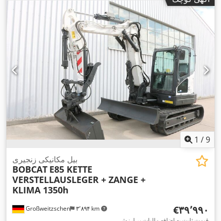
1
/
9
بیل مکانیکی زنجیری
BOBCAT
E85 KETTE
VERSTELLAUSLEGER + ZANGE +
KLIMA 1350h
‎€۳۹٬۹۹۰
Großweitzschen
۳٬۸۹۴ km
قیمت ثابت به اضافه مالیات بر ارزش