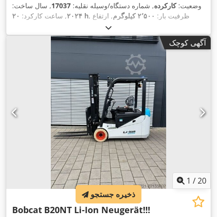
وضعیت:
کارکرده
, شماره دستگاه/وسیله نقلیه:
17037
, سال ساخت:
, ظرفیت بار:
۲٬۵۰۰ کیلوگرم
, ارتفاع
۲۰ h
۲۰۲۴
, ساعت کارکرد:
بالابری:
۴٬۷۱۰ میلی‌متر
, برداشت آزاد:
۱٬۷۰۰ میلی‌متر
, مرکز ثقل
بار:
۵۰۰ میلی‌متر
, نوع سوخت:
برقی
, نوع دکل:
تریپلکس
, ارتفاع
آگهی کوچک
, طول شاخک‌ها:
۱٬۲۰۰
۴۸ V
سازه:
۲٬۱۸۰ میلی‌متر
, ولتاژ باتری:
,
18X7-8
, سایز تایر عقب:
23X9-10
میلی‌متر
, اندازه لاستیک جلو:
,
وزن کل:
۳٬۵۵۲ کیلوگرم
1
/
20
ذخیره جستجو
Bobcat
B20NT Li-Ion Neugerät!!!