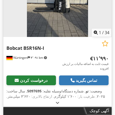
1
/
34
Bobcat
BSR16N-I
‎€۱۱٬۹۹۰
Nürtingen
۴٬۰۹۱ km
قیمت ثابت به اضافه مالیات بر ارزش
افزوده
تماس بگیرید
درخواست کردن
وضعیت:
نو
, شماره دستگاه/وسیله نقلیه:
5097695
, سال ساخت:
۲۰۲۵
, ظرفیت بار:
۱٬۶۰۰ کیلوگرم
, ارتفاع بالابری:
۴٬۶۲۰ میلی‌متر
,
برداشت آزاد:
۱٬۴۰۰ میلی‌متر
, مرکز ثقل بار:
۶۰۰ میلی‌متر
, نوع
سوخت:
برقی
, نوع دکل:
تریپلکس
, ارتفاع سازه:
۲٬۱۲۰ میلی‌متر
,
آگهی کوچک
, طول شاخک‌ها:
۱٬۱۵۰ میلی‌متر
, وزن کل:
۱٬۴۱۲
۲۵٫۶ V
ولتاژ باتری: