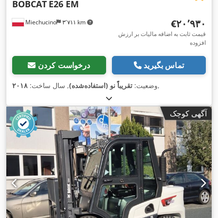
BOBCAT
E26 EM
‎€۲۰٬۹۳۰
Miechucino
۳٬۷۱۱ km
قیمت ثابت به اضافه مالیات بر ارزش
افزوده
تماس بگیرید
درخواست کردن
,
وضعیت:
تقریباً نو (استفاده‌شده)
, سال ساخت:
۲۰۱۸
آگهی کوچک