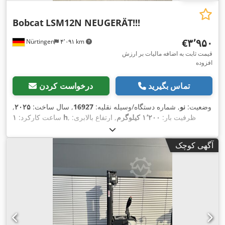
Bobcat
LSM12N NEUGERÄT!!!
‎€۳٬۹۵۰
Nürtingen
۴٬۰۹۱ km
قیمت ثابت به اضافه مالیات بر ارزش
افزوده
تماس بگیرید
درخواست کردن
وضعیت:
نو
, شماره دستگاه/وسیله نقلیه:
16927
, سال ساخت:
۲۰۲۵
,
, ظرفیت بار:
۱٬۲۰۰ کیلوگرم
, ارتفاع بالابری:
۱ h
ساعت کارکرد:
۳٬۶۲۰ میلی‌متر
, مرکز ثقل بار:
۶۰۰ میلی‌متر
, نوع سوخت:
برقی
, نوع
,
۲۴ V
دکل:
سیمپلکس
, ارتفاع سازه:
۲٬۲۸۰ میلی‌متر
, ولتاژ باتری:
آگهی کوچک
,
طول شاخک‌ها:
۱٬۱۵۰ میلی‌متر
, وزن کل:
۵۷۶ کیلوگرم