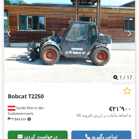
1
/
17
Bobcat
T2250
‎€۲۱٬۹۰۰
Sankt Veit in der
Südsteiermark
VB به اضافه مالیات بر ارزش افزوده
۳٬۵۸۸ km
تماس بگیرید
درخواست کردن