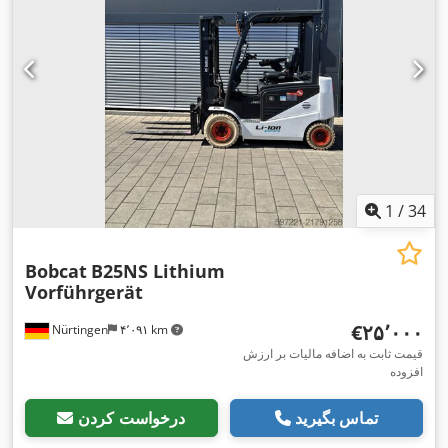
1
/
34
Bobcat
B25NS Lithium
Vorführgerät
‎€۲۵٬۰۰۰
Nürtingen
۴٬۰۹۱ km
قیمت ثابت به اضافه مالیات بر ارزش
افزوده
تماس بگیرید
درخواست کردن