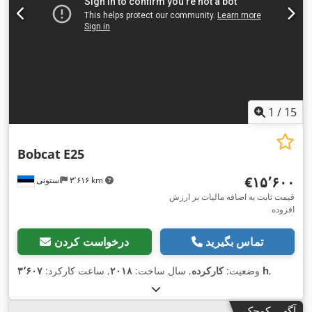
1
/
15
Bobcat
E25
‎€۱۵٬۶۰۰
۳٬۶۱۶ km
استونی
قیمت ثابت به اضافه مالیات بر ارزش
افزوده
تماس بگیرید
درخواست کردن
,
۳٬۶۰۷ h
وضعیت:
کارکرده
, سال ساخت:
۲۰۱۸
, ساعت کارکرد:
آگهی کوچک