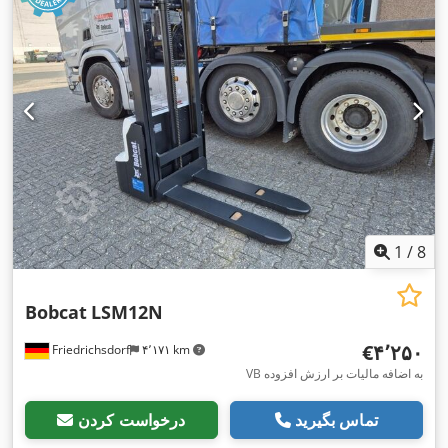
, عرض ساخت:
Elektro
, نوع سیستم انتقال قدرت:
۲٬۵۲۰ میلی‌متر
,
۱٬۲۴۴ میلی‌متر
1
/
8
Bobcat
LSM12N
‎€۴٬۲۵۰
Friedrichsdorf
۴٬۱۷۱ km
VB به اضافه مالیات بر ارزش افزوده
تماس بگیرید
درخواست کردن