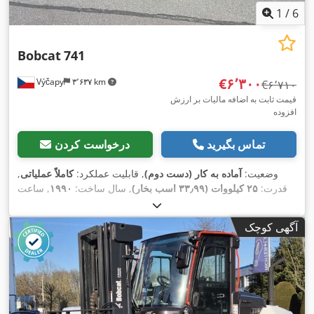
1
/
6
Bobcat
741
‎€۶٬۳۰۰
Výčapy
۳٬۶۳۷ km
‎€۶٬۷۱۰
قیمت ثابت به اضافه مالیات بر ارزش
افزوده
تماس بگیرید
درخواست کردن
وضعیت:
آماده به کار (دست دوم)
, قابلیت عملکرد:
کاملاً عملیاتی
,
قدرت:
۲۵ کیلووات (۳۳٫۹۹ اسب بخار)
, سال ساخت:
۱۹۹۰
, ساعت
,
۵٬۷۰۰ h
کارکرد:
آگهی کوچک