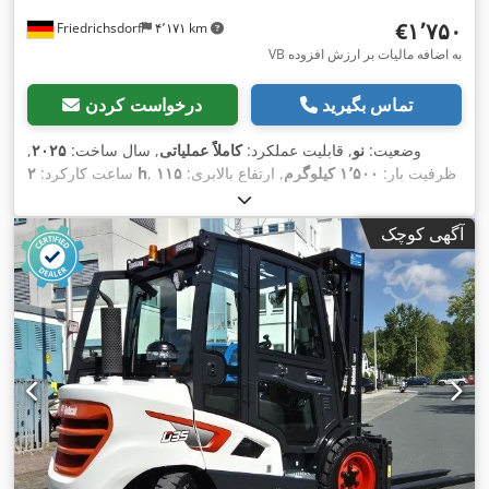
‎€۱٬۷۵۰
Friedrichsdorf
۴٬۱۷۱ km
VB به اضافه مالیات بر ارزش افزوده
تماس بگیرید
درخواست کردن
وضعیت:
نو
, قابلیت عملکرد:
کاملاً عملیاتی
, سال ساخت:
۲۰۲۵
,
, ظرفیت بار:
۱٬۵۰۰ کیلوگرم
, ارتفاع بالابری:
۱۱۵
۲ h
ساعت کارکرد:
میلی‌متر
, نوع سوخت:
برقی
, ارتفاع سازه:
۱٬۱۶۰ میلی‌متر
, طول
شاخک‌ها:
۱٬۱۵۰ میلی‌متر
, وزن خالی:
۱۲۳ کیلوگرم
, طول کل:
۱٬۵۳۰
آگهی کوچک
, عرض ساخت:
۵۴۰
Elektro
, نوع سیستم انتقال قدرت:
میلی‌متر
,
میلی‌متر