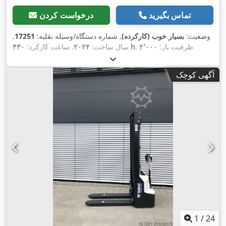
تماس بگیرید
درخواست کردن
وضعیت:
بسیار خوب (کارکرده)
, شماره دستگاه/وسیله نقلیه:
17251
,
, ظرفیت بار:
۲٬۰۰۰
۴۳۰ h
سال ساخت:
۲۰۲۴
, ساعت کارکرد:
کیلوگرم
, ارتفاع بالابری:
۴٬۷۳۰ میلی‌متر
, برداشت آزاد:
۱٬۴۷۰
میلی‌متر
, مرکز ثقل بار:
۵۰۰ میلی‌متر
, نوع سوخت:
دیزل
, نوع دکل:
آگهی کوچک
تریپلکس
, ارتفاع سازه:
۲٬۱۹۰ میلی‌متر
, طول شاخک‌ها:
۱٬۰۵۰
میلی‌متر
, اندازه لاستیک جلو:
7.00-15 5.50
, سایز تایر عقب:
6.50-
,
10
, وزن کل:
۴٬۰۵۳ کیلوگرم
1
/
24