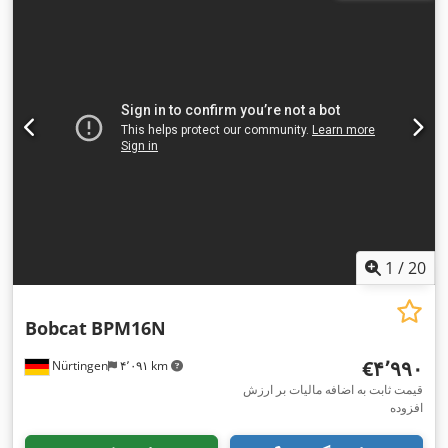
,
کیلوگرم
1
/
20
Bobcat
BPM16N
‎€۴٬۹۹۰
Nürtingen
۴٬۰۹۱ km
قیمت ثابت به اضافه مالیات بر ارزش
افزوده