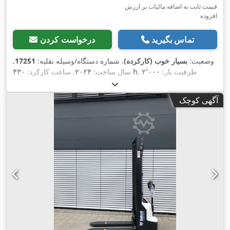
قیمت ثابت به اضافه مالیات بر ارزش
افزوده
تماس بگیرید
درخواست کردن
وضعیت:
بسیار خوب (کارکرده)
, شماره دستگاه/وسیله نقلیه:
17251
,
, ظرفیت بار:
۲٬۰۰۰
۴۳۰ h
سال ساخت:
۲۰۲۴
, ساعت کارکرد:
کیلوگرم
, ارتفاع بالابری:
۴٬۷۳۰ میلی‌متر
, برداشت آزاد:
۱٬۴۷۰
میلی‌متر
, مرکز ثقل بار:
۵۰۰ میلی‌متر
, نوع سوخت:
دیزل
, نوع دکل:
آگهی کوچک
تریپلکس
, ارتفاع سازه:
۲٬۱۹۰ میلی‌متر
, طول شاخک‌ها:
۱٬۰۵۰
میلی‌متر
, اندازه لاستیک جلو:
7.00-15 5.50
, سایز تایر عقب:
6.50-
,
10
, وزن کل:
۴٬۰۵۳ کیلوگرم