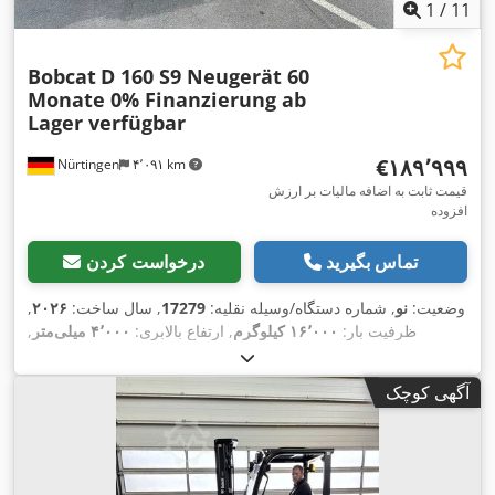
1
/
11
Bobcat
D 160 S9 Neugerät 60
Monate 0% Finanzierung ab
Lager verfügbar
‎€۱۸۹٬۹۹۹
Nürtingen
۴٬۰۹۱ km
قیمت ثابت به اضافه مالیات بر ارزش
افزوده
تماس بگیرید
درخواست کردن
وضعیت:
نو
, شماره دستگاه/وسیله نقلیه:
17279
, سال ساخت:
۲۰۲۶
,
ظرفیت بار:
۱۶٬۰۰۰ کیلوگرم
, ارتفاع بالابری:
۴٬۰۰۰ میلی‌متر
,
برداشت آزاد:
۱٬۴۸۰ میلی‌متر
, مرکز ثقل بار:
۶۰۰ میلی‌متر
, نوع
سوخت:
دیزل
, نوع دکل:
تریپلکس
, ارتفاع سازه:
۳٬۰۳۰ میلی‌متر
,
آگهی کوچک
طول شاخک‌ها:
۲٬۴۰۰ میلی‌متر
, اندازه لاستیک جلو:
12.00-20
100%
, سایز تایر عقب:
12.00-20 100%
, وزن کل:
۱۹٬۳۰۰ کیلوگرم
,
,
تجهیزات:
کابین