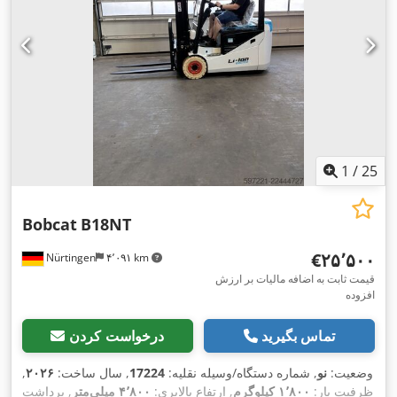
1
/
25
Bobcat
B18NT
‎€۲۵٬۵۰۰
Nürtingen
۴٬۰۹۱ km
قیمت ثابت به اضافه مالیات بر ارزش
افزوده
تماس بگیرید
درخواست کردن
وضعیت:
نو
, شماره دستگاه/وسیله نقلیه:
17224
, سال ساخت:
۲۰۲۶
,
ظرفیت بار:
۱٬۸۰۰ کیلوگرم
, ارتفاع بالابری:
۴٬۸۰۰ میلی‌متر
, برداشت