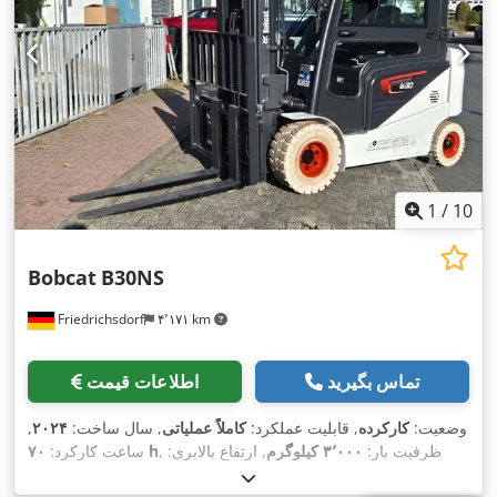
1
/
10
Bobcat
B30NS
Friedrichsdorf
۴٬۱۷۱ km
تماس بگیرید
اطلاعات قیمت
وضعیت:
کارکرده
, قابلیت عملکرد:
کاملاً عملیاتی
, سال ساخت:
۲۰۲۴
,
, ظرفیت بار:
۳٬۰۰۰ کیلوگرم
, ارتفاع بالابری:
۷۰ h
ساعت کارکرد:
۴٬۷۱۰ میلی‌متر
, برداشت آزاد:
۱٬۴۷۵ میلی‌متر
, نوع سوخت:
برقی
,