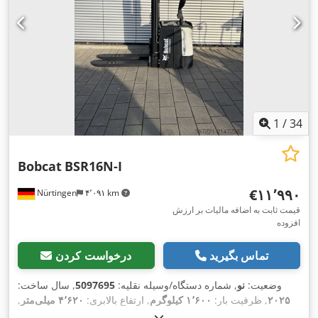
1
/
34
Bobcat
BSR16N-I
‎€۱۱٬۹۹۰
Nürtingen
۴٬۰۹۱ km
قیمت ثابت به اضافه مالیات بر ارزش
افزوده
تماس بگیرید
درخواست کردن
وضعیت:
نو
, شماره دستگاه/وسیله نقلیه:
5097695
, سال ساخت:
۲۰۲۵
, ظرفیت بار:
۱٬۶۰۰ کیلوگرم
, ارتفاع بالابری:
۴٬۶۲۰ میلی‌متر
,
برداشت آزاد:
۱٬۴۰۰ میلی‌متر
, مرکز ثقل بار:
۶۰۰ میلی‌متر
, نوع