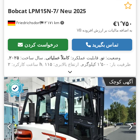
Bobcat
LPM15N-7/ Neu 2025
‎€۱٬۷۵۰
Friedrichsdorf
۴٬۱۷۱ km
VB به اضافه مالیات بر ارزش افزوده
تماس بگیرید
درخواست کردن
وضعیت:
نو
, قابلیت عملکرد:
کاملاً عملیاتی
, سال ساخت:
۲۰۲۵
,
, ظرفیت بار:
۱٬۵۰۰ کیلوگرم
, ارتفاع بالابری:
۱۱۵
۲ h
ساعت کارکرد:
میلی‌متر
, نوع سوخت:
برقی
, ارتفاع سازه:
۱٬۱۶۰ میلی‌متر
, طول
شاخک‌ها:
۱٬۱۵۰ میلی‌متر
, وزن خالی:
۱۲۳ کیلوگرم
, طول کل:
۱٬۵۳۰
آگهی کوچک
, عرض ساخت:
۵۴۰
Elektro
, نوع سیستم انتقال قدرت:
میلی‌متر
,
میلی‌متر