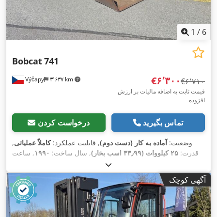
1
/
6
Bobcat
741
‎€۶٬۳۰۰
Výčapy
۳٬۶۳۷ km
‎€۶٬۷۱۰
قیمت ثابت به اضافه مالیات بر ارزش
افزوده
تماس بگیرید
درخواست کردن
وضعیت:
آماده به کار (دست دوم)
, قابلیت عملکرد:
کاملاً عملیاتی
,
قدرت:
۲۵ کیلووات (۳۳٫۹۹ اسب بخار)
, سال ساخت:
۱۹۹۰
, ساعت
,
۵٬۷۰۰ h
کارکرد:
آگهی کوچک