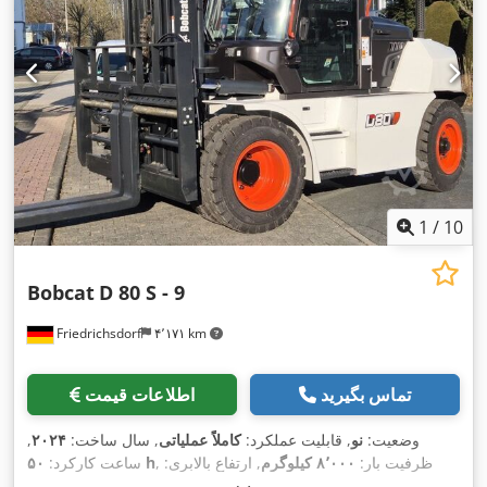
1
/
10
Bobcat
D 80 S - 9
Friedrichsdorf
۴٬۱۷۱ km
تماس بگیرید
اطلاعات قیمت
وضعیت:
نو
, قابلیت عملکرد:
کاملاً عملیاتی
, سال ساخت:
۲۰۲۴
,
, ظرفیت بار:
۸٬۰۰۰ کیلوگرم
, ارتفاع بالابری:
۵۰ h
ساعت کارکرد:
۴٬۸۰۰ میلی‌متر
, برداشت آزاد:
۱٬۵۷۰ میلی‌متر
, نوع سوخت:
دیزل
,