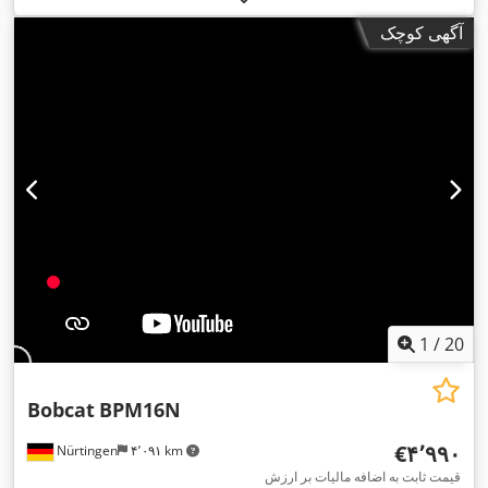
سوخت:
برقی
, نوع دکل:
تریپلکس
, ارتفاع سازه:
۲٬۱۲۰ میلی‌متر
,
آگهی کوچک
, طول شاخک‌ها:
۱٬۱۵۰ میلی‌متر
, وزن کل:
۱٬۴۱۲
۲۵٫۶ V
ولتاژ باتری:
,
کیلوگرم
1
/
20
Bobcat
BPM16N
‎€۴٬۹۹۰
Nürtingen
۴٬۰۹۱ km
قیمت ثابت به اضافه مالیات بر ارزش