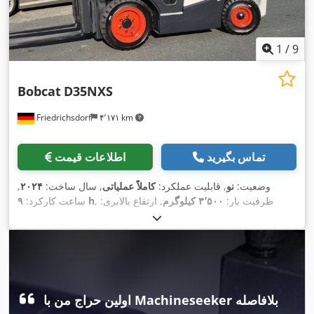
1
/
9
Bobcat
D35NXS
Friedrichsdorf
۴٬۱۷۱ km
تماس بگیرید
اطلاعات قیمت
وضعیت:
نو
, قابلیت عملکرد:
کاملاً عملیاتی
, سال ساخت:
۲۰۲۴
,
, ظرفیت بار:
۳٬۵۰۰ کیلوگرم
, ارتفاع بالابری:
۹ h
ساعت کارکرد:
۴٬۸۲۰ میلی‌متر
, برداشت آزاد:
۱٬۴۰۰ میلی‌متر
, نوع سوخت:
دیزل
,
نوع دکل:
تریپلکس
, ارتفاع سازه:
۲٬۳۵۰ میلی‌متر
, قدرت:
۴۵ کیلووات
(۶۱٫۱۸ اسب بخار)
, عرض شاسی شاخک:
۱٬۱۹۰ میلی‌متر
, طول
شاخک‌ها:
۱٬۲۰۰ میلی‌متر
, وزن خالی:
۴٬۸۵۰ کیلوگرم
, طول کل:
, عرض ساخت:
Diesel
, نوع سیستم انتقال قدرت:
۲٬۷۵۰ میلی‌متر
,
۱٬۲۹۰ میلی‌متر
اولین حراج من با Machineseeker بلافاصله