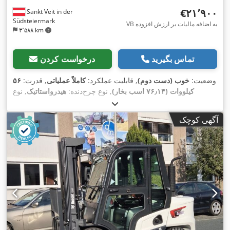
‎€۲۱٬۹۰۰
Sankt Veit in der
Südsteiermark
VB به اضافه مالیات بر ارزش افزوده
۳٬۵۸۸ km
تماس بگیرید
درخواست کردن
وضعیت:
خوب (دست دوم)
, قابلیت عملکرد:
کاملاً عملیاتی
, قدرت:
۵۶
کیلووات (۷۶٫۱۴ اسب بخار)
, نوع چرخ‌دنده:
هیدرواستاتیک
, نوع
سوخت:
دیزل
, توان بلند کردن:
۲٬۲۰۰ کیلوگرم/متر
, سال ساخت:
,
, تجهیزات:
چنگال پالت, کابین
۴٬۸۷۱ h
۲۰۰۸
, ساعت کارکرد:
آگهی کوچک