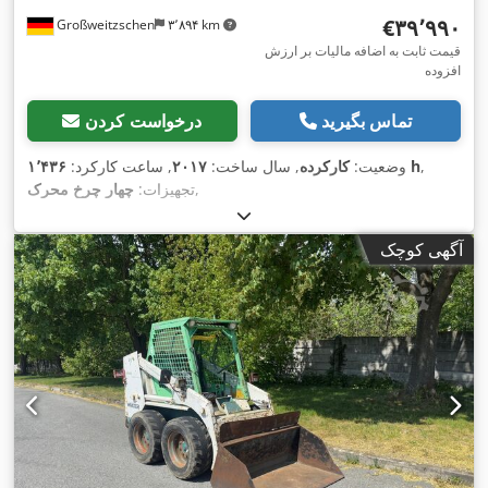
‎€۳۹٬۹۹۰
Großweitzschen
۳٬۸۹۴ km
قیمت ثابت به اضافه مالیات بر ارزش
افزوده
تماس بگیرید
درخواست کردن
,
۱٬۴۳۶ h
وضعیت:
کارکرده
, سال ساخت:
۲۰۱۷
, ساعت کارکرد:
,
تجهیزات:
چهار چرخ محرک
آگهی کوچک