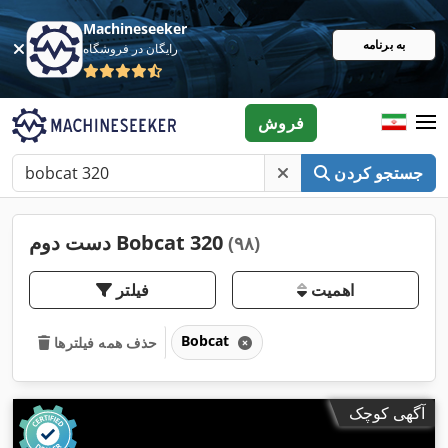
Machineseeker
به برنامه
رایگان در فروشگاه
فروش
جستجو کردن
دست دوم Bobcat 320
(۹۸)
اهمیت
فیلتر
Bobcat
حذف همه فیلترها
آگهی کوچک