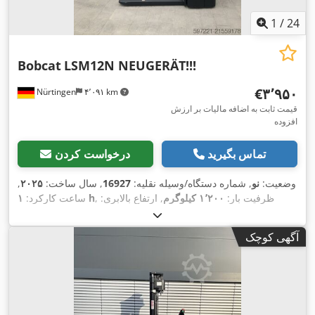
1
/
24
Bobcat
LSM12N NEUGERÄT!!!
‎€۳٬۹۵۰
Nürtingen
۴٬۰۹۱ km
قیمت ثابت به اضافه مالیات بر ارزش
افزوده
تماس بگیرید
درخواست کردن
وضعیت:
نو
, شماره دستگاه/وسیله نقلیه:
16927
, سال ساخت:
۲۰۲۵
,
, ظرفیت بار:
۱٬۲۰۰ کیلوگرم
, ارتفاع بالابری:
۱ h
ساعت کارکرد:
۳٬۶۲۰ میلی‌متر
, مرکز ثقل بار:
۶۰۰ میلی‌متر
, نوع سوخت:
برقی
, نوع
,
۲۴ V
دکل:
سیمپلکس
, ارتفاع سازه:
۲٬۲۸۰ میلی‌متر
, ولتاژ باتری:
آگهی کوچک
,
طول شاخک‌ها:
۱٬۱۵۰ میلی‌متر
, وزن کل:
۵۷۶ کیلوگرم