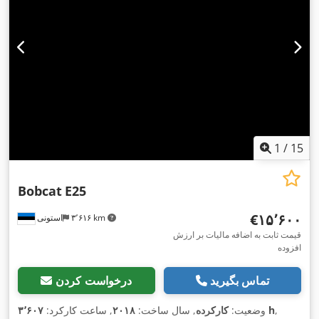
1
/
15
Bobcat
E25
‎€۱۵٬۶۰۰
۳٬۶۱۶ km
استونی
قیمت ثابت به اضافه مالیات بر ارزش
افزوده
تماس بگیرید
درخواست کردن
,
۳٬۶۰۷ h
وضعیت:
کارکرده
, سال ساخت:
۲۰۱۸
, ساعت کارکرد: