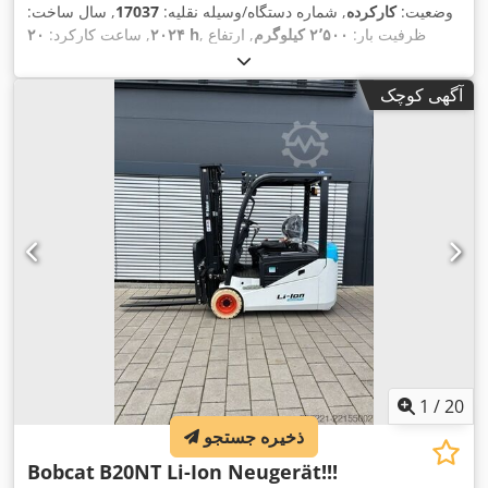
وضعیت:
کارکرده
, شماره دستگاه/وسیله نقلیه:
17037
, سال ساخت:
, ظرفیت بار:
۲٬۵۰۰ کیلوگرم
, ارتفاع
۲۰ h
۲۰۲۴
, ساعت کارکرد:
بالابری:
۴٬۷۱۰ میلی‌متر
, برداشت آزاد:
۱٬۷۰۰ میلی‌متر
, مرکز ثقل
بار:
۵۰۰ میلی‌متر
, نوع سوخت:
برقی
, نوع دکل:
تریپلکس
, ارتفاع
آگهی کوچک
, طول شاخک‌ها:
۱٬۲۰۰
۴۸ V
سازه:
۲٬۱۸۰ میلی‌متر
, ولتاژ باتری:
,
18X7-8
, سایز تایر عقب:
23X9-10
میلی‌متر
, اندازه لاستیک جلو:
,
وزن کل:
۳٬۵۵۲ کیلوگرم
1
/
20
ذخیره جستجو
Bobcat
B20NT Li-Ion Neugerät!!!