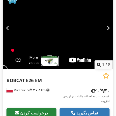
1
/
8
BOBCAT
E26 EM
‎€۲۰٬۹۳۰
Miechucino
۳٬۷۱۱ km
قیمت ثابت به اضافه مالیات بر ارزش
افزوده
تماس بگیرید
درخواست کردن