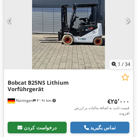
1
/
34
Bobcat
B25NS Lithium
Vorführgerät
‎€۲۵٬۰۰۰
Nürtingen
۴٬۰۹۱ km
قیمت ثابت به اضافه مالیات بر ارزش
افزوده
تماس بگیرید
درخواست کردن