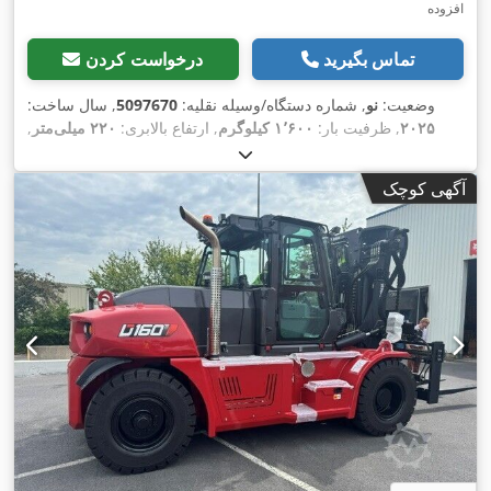
افزوده
تماس بگیرید
درخواست کردن
وضعیت:
نو
, شماره دستگاه/وسیله نقلیه:
5097670
, سال ساخت:
۲۰۲۵
, ظرفیت بار:
۱٬۶۰۰ کیلوگرم
, ارتفاع بالابری:
۲۲۰ میلی‌متر
,
مرکز ثقل بار:
۶۰۰ میلی‌متر
, نوع سوخت:
برقی
, نوع دکل:
دیگر
,
, طول شاخک‌ها:
۲۵٫۶ V
ارتفاع سازه:
۱٬۳۰۰ میلی‌متر
, ولتاژ باتری:
آگهی کوچک
,
۱٬۱۵۰ میلی‌متر
, وزن کل:
۴۰۰ کیلوگرم