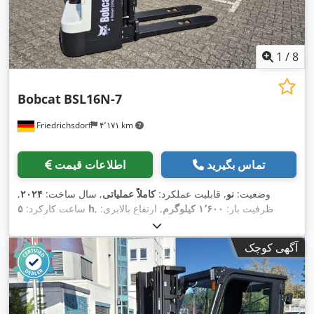
1
/
8
Bobcat
BSL16N-7
Friedrichsdorf
۴٬۱۷۱ km
تماس بگیرید
اطلاعات قیمت
وضعیت:
نو
, قابلیت عملکرد:
کاملاً عملیاتی
, سال ساخت:
۲۰۲۴
,
, ظرفیت بار:
۱٬۶۰۰ کیلوگرم
, ارتفاع بالابری:
۵ h
ساعت کارکرد:
۴٬۳۲۰ میلی‌متر
, برداشت آزاد:
۱٬۴۲۰ میلی‌متر
, نوع سوخت:
برقی
,
نوع دکل:
تریپلکس
, ارتفاع سازه:
۲٬۰۰۸ میلی‌متر
, طول شاخک‌ها:
آگهی کوچک
۱٬۱۵۰ میلی‌متر
, وزن خالی:
۱٬۳۴۰ کیلوگرم
, طول کل:
۱٬۹۶۴
, عرض ساخت:
۸۲۰
Elektro
, نوع سیستم انتقال قدرت:
میلی‌متر
,
میلی‌متر