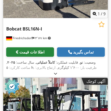
1
/
9
Bobcat
BSL16N-I
Friedrichsdorf
۴٬۱۷۱ km
تماس بگیرید
اطلاعات قیمت
وضعیت:
نو
, قابلیت عملکرد:
کاملاً عملیاتی
, سال ساخت:
۲۰۲۵
,
, ظرفیت بار:
۱٬۶۰۰ کیلوگرم
, ارتفاع بالابری:
۵ h
ساعت کارکرد:
۴٬۶۲۰ میلی‌متر
, برداشت آزاد:
۱٬۵۲۰ میلی‌متر
, نوع سوخت:
برقی
,
نوع دکل:
تریپلکس
, ارتفاع سازه:
۲٬۱۰۸ میلی‌متر
, طول شاخک‌ها:
آگهی کوچک
۱٬۱۵۰ میلی‌متر
, وزن خالی:
۱٬۳۴۰ کیلوگرم
, طول کل:
۱٬۹۶۴
, عرض ساخت:
۸۲۰
Elektro
, نوع سیستم انتقال قدرت:
میلی‌متر
,
میلی‌متر