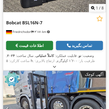
1
/
8
Bobcat
BSL16N-7
Friedrichsdorf
۴٬۱۷۱ km
تماس بگیرید
اطلاعات قیمت
وضعیت:
نو
, قابلیت عملکرد:
کاملاً عملیاتی
, سال ساخت:
۲۰۲۴
,
, ظرفیت بار:
۱٬۶۰۰ کیلوگرم
, ارتفاع بالابری:
۵ h
ساعت کارکرد:
۴٬۳۲۰ میلی‌متر
, برداشت آزاد:
۱٬۴۲۰ میلی‌متر
, نوع سوخت:
برقی
,
نوع دکل:
تریپلکس
, ارتفاع سازه:
۲٬۰۰۸ میلی‌متر
, طول شاخک‌ها:
آگهی کوچک
۱٬۱۵۰ میلی‌متر
, وزن خالی:
۱٬۳۴۰ کیلوگرم
, طول کل:
۱٬۹۶۴
, عرض ساخت:
۸۲۰
Elektro
, نوع سیستم انتقال قدرت:
میلی‌متر
,
میلی‌متر