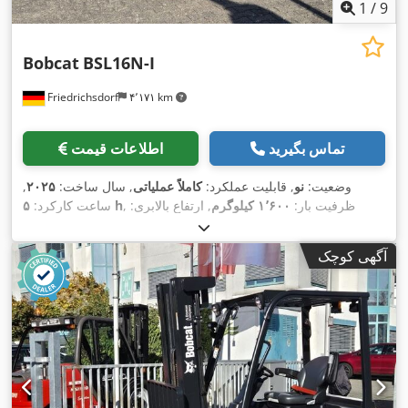
1
/
9
Bobcat
BSL16N-I
Friedrichsdorf
۴٬۱۷۱ km
تماس بگیرید
اطلاعات قیمت
وضعیت:
نو
, قابلیت عملکرد:
کاملاً عملیاتی
, سال ساخت:
۲۰۲۵
,
, ظرفیت بار:
۱٬۶۰۰ کیلوگرم
, ارتفاع بالابری:
۵ h
ساعت کارکرد:
۴٬۶۲۰ میلی‌متر
, برداشت آزاد:
۱٬۵۲۰ میلی‌متر
, نوع سوخت:
برقی
,
نوع دکل:
تریپلکس
, ارتفاع سازه:
۲٬۱۰۸ میلی‌متر
, طول شاخک‌ها:
آگهی کوچک
۱٬۱۵۰ میلی‌متر
, وزن خالی:
۱٬۳۴۰ کیلوگرم
, طول کل:
۱٬۹۶۴
, عرض ساخت:
۸۲۰
Elektro
, نوع سیستم انتقال قدرت:
میلی‌متر
,
میلی‌متر