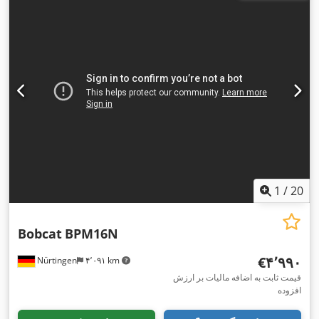
,
کیلوگرم
1
/
20
Bobcat
BPM16N
‎€۴٬۹۹۰
Nürtingen
۴٬۰۹۱ km
قیمت ثابت به اضافه مالیات بر ارزش
افزوده