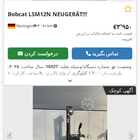
Bobcat
LSM12N NEUGERÄT!!!
‎€۳٬۹۵۰
Nürtingen
۴٬۰۹۱ km
قیمت ثابت به اضافه مالیات بر ارزش
افزوده
تماس بگیرید
درخواست کردن
وضعیت:
نو
, شماره دستگاه/وسیله نقلیه:
16927
, سال ساخت:
۲۰۲۵
,
, ظرفیت بار:
۱٬۲۰۰ کیلوگرم
, ارتفاع بالابری:
۱ h
ساعت کارکرد:
۳٬۶۲۰ میلی‌متر
, مرکز ثقل بار:
۶۰۰ میلی‌متر
, نوع سوخت:
برقی
, نوع
,
۲۴ V
دکل:
سیمپلکس
, ارتفاع سازه:
۲٬۲۸۰ میلی‌متر
, ولتاژ باتری:
آگهی کوچک
,
طول شاخک‌ها:
۱٬۱۵۰ میلی‌متر
, وزن کل:
۵۷۶ کیلوگرم