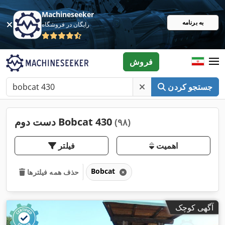
Machineseeker
به برنامه
رایگان در فروشگاه
فروش
جستجو کردن
دست دوم Bobcat 430
(۹۸)
اهمیت
فیلتر
Bobcat
حذف همه فیلترها
آگهی کوچک