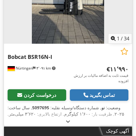
1
/
34
Bobcat
BSR16N-I
‎€۱۱٬۹۹۰
Nürtingen
۴٬۰۹۱ km
قیمت ثابت به اضافه مالیات بر ارزش
افزوده
تماس بگیرید
درخواست کردن
وضعیت:
نو
, شماره دستگاه/وسیله نقلیه:
5097695
, سال ساخت:
۲۰۲۵
, ظرفیت بار:
۱٬۶۰۰ کیلوگرم
, ارتفاع بالابری:
۴٬۶۲۰ میلی‌متر
,
برداشت آزاد:
۱٬۴۰۰ میلی‌متر
, مرکز ثقل بار:
۶۰۰ میلی‌متر
, نوع
سوخت:
برقی
, نوع دکل:
تریپلکس
, ارتفاع سازه:
۲٬۱۲۰ میلی‌متر
,
آگهی کوچک
, طول شاخک‌ها:
۱٬۱۵۰ میلی‌متر
, وزن کل:
۱٬۴۱۲
۲۵٫۶ V
ولتاژ باتری: