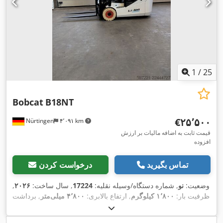
1
/
25
Bobcat
B18NT
‎€۲۵٬۵۰۰
Nürtingen
۴٬۰۹۱ km
قیمت ثابت به اضافه مالیات بر ارزش
افزوده
تماس بگیرید
درخواست کردن
وضعیت:
نو
, شماره دستگاه/وسیله نقلیه:
17224
, سال ساخت:
۲۰۲۶
,
ظرفیت بار:
۱٬۸۰۰ کیلوگرم
, ارتفاع بالابری:
۴٬۸۰۰ میلی‌متر
, برداشت
آزاد:
۱٬۴۸۴ میلی‌متر
, مرکز ثقل بار:
۵۰۰ میلی‌متر
, نوع سوخت:
برقی
, نوع دکل:
تریپلکس
, ارتفاع سازه:
۲٬۲۱۵ میلی‌متر
, ولتاژ باتری: