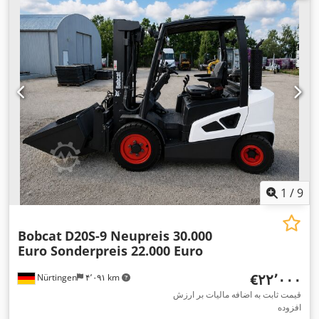
شاخک‌ها:
۲٬۴۰۰ میلی‌متر
, وزن خالی:
۱۲٬۴۰۶ کیلوگرم
, نوع سیستم
,
Diesel
انتقال قدرت:
1
/
9
Bobcat
D20S-9 Neupreis 30.000
Euro Sonderpreis 22.000 Euro
‎€۲۲٬۰۰۰
Nürtingen
۴٬۰۹۱ km
قیمت ثابت به اضافه مالیات بر ارزش
افزوده