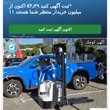
*
اکنون از ‎€۴٫۴۹ ثبت آگهی کنید
۱۱ میلیون خریدار
منتظر شما هستند
اکنون آگهی ثبت کنید
*برای هر آگهی/ماهانه
آگهی کوچک