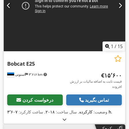
1
/
15
Bobcat
E25
‎€۱۵٬۶۰۰
۳٬۶۱۶ km
استونی
قیمت ثابت به اضافه مالیات بر ارزش
افزوده
تماس بگیرید
درخواست کردن
,
۳٬۶۰۷ h
وضعیت:
کارکرده
, سال ساخت:
۲۰۱۸
, ساعت کارکرد:
آگهی کوچک