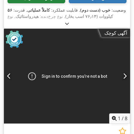
وضعیت:
خوب (دست دوم)
, قابلیت عملکرد:
کاملاً عملیاتی
, قدرت:
۵۶
کیلووات (۷۶٫۱۴ اسب بخار)
, نوع چرخ‌دنده:
هیدرواستاتیک
, نوع
سوخت:
دیزل
, توان بلند کردن:
۲٬۲۰۰ کیلوگرم/متر
, سال ساخت:
,
, تجهیزات:
چنگال پالت, کابین
۴٬۸۷۱ h
۲۰۰۸
, ساعت کارکرد:
آگهی کوچک
1
/
8