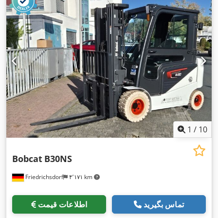
,
, عرض ساخت:
۸۰۰ میلی‌متر
Elektro
1
/
10
Bobcat
B30NS
Friedrichsdorf
۴٬۱۷۱ km
تماس بگیرید
اطلاعات قیمت