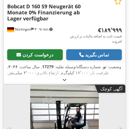
Bobcat
D 160 S9 Neugerät 60
Monate 0% Finanzierung ab
Lager verfügbar
‎€۱۸۹٬۹۹۹
Nürtingen
۴٬۰۹۱ km
قیمت ثابت به اضافه مالیات بر ارزش
افزوده
تماس بگیرید
درخواست کردن
وضعیت:
نو
, شماره دستگاه/وسیله نقلیه:
17279
, سال ساخت:
۲۰۲۶
,
ظرفیت بار:
۱۶٬۰۰۰ کیلوگرم
, ارتفاع بالابری:
۴٬۰۰۰ میلی‌متر
,
برداشت آزاد:
۱٬۴۸۰ میلی‌متر
, مرکز ثقل بار:
۶۰۰ میلی‌متر
, نوع
سوخت:
دیزل
, نوع دکل:
تریپلکس
, ارتفاع سازه:
۳٬۰۳۰ میلی‌متر
,
آگهی کوچک
طول شاخک‌ها:
۲٬۴۰۰ میلی‌متر
, اندازه لاستیک جلو:
12.00-20
100%
, سایز تایر عقب:
12.00-20 100%
, وزن کل:
۱۹٬۳۰۰ کیلوگرم
,
,
تجهیزات:
کابین