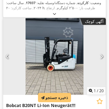
وضعیت:
کارکرده
, شماره دستگاه/وسیله نقلیه:
17037
, سال ساخت:
, ظرفیت بار:
۲٬۵۰۰ کیلوگرم
, ارتفاع
۲۰ h
۲۰۲۴
, ساعت کارکرد:
بالابری:
۴٬۷۱۰ میلی‌متر
, برداشت آزاد:
۱٬۷۰۰ میلی‌متر
, مرکز ثقل
بار:
۵۰۰ میلی‌متر
, نوع سوخت:
برقی
, نوع دکل:
تریپلکس
, ارتفاع
آگهی کوچک
, طول شاخک‌ها:
۱٬۲۰۰
۴۸ V
سازه:
۲٬۱۸۰ میلی‌متر
, ولتاژ باتری:
,
18X7-8
, سایز تایر عقب:
23X9-10
میلی‌متر
, اندازه لاستیک جلو:
,
وزن کل:
۳٬۵۵۲ کیلوگرم
1
/
20
ذخیره جستجو
Bobcat
B20NT Li-Ion Neugerät!!!