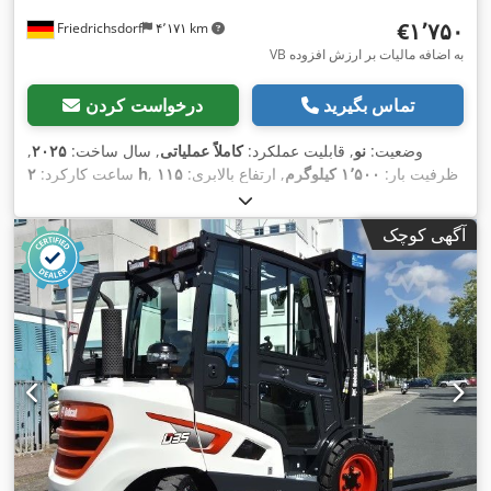
‎€۱٬۷۵۰
Friedrichsdorf
۴٬۱۷۱ km
VB به اضافه مالیات بر ارزش افزوده
تماس بگیرید
درخواست کردن
وضعیت:
نو
, قابلیت عملکرد:
کاملاً عملیاتی
, سال ساخت:
۲۰۲۵
,
, ظرفیت بار:
۱٬۵۰۰ کیلوگرم
, ارتفاع بالابری:
۱۱۵
۲ h
ساعت کارکرد:
میلی‌متر
, نوع سوخت:
برقی
, ارتفاع سازه:
۱٬۱۶۰ میلی‌متر
, طول
شاخک‌ها:
۱٬۱۵۰ میلی‌متر
, وزن خالی:
۱۲۳ کیلوگرم
, طول کل:
۱٬۵۳۰
آگهی کوچک
, عرض ساخت:
۵۴۰
Elektro
, نوع سیستم انتقال قدرت:
میلی‌متر
,
میلی‌متر