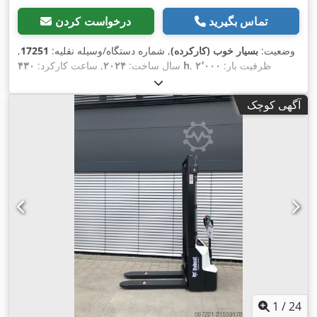
تماس بگیرید
درخواست کردن
وضعیت:
بسیار خوب (کارکرده)
, شماره دستگاه/وسیله نقلیه:
17251
,
, ظرفیت بار:
۲٬۰۰۰
۴۳۰ h
سال ساخت:
۲۰۲۴
, ساعت کارکرد:
کیلوگرم
, ارتفاع بالابری:
۴٬۷۳۰ میلی‌متر
, برداشت آزاد:
۱٬۴۷۰
میلی‌متر
, مرکز ثقل بار:
۵۰۰ میلی‌متر
, نوع سوخت:
دیزل
, نوع دکل:
آگهی کوچک
تریپلکس
, ارتفاع سازه:
۲٬۱۹۰ میلی‌متر
, طول شاخک‌ها:
۱٬۰۵۰
میلی‌متر
, اندازه لاستیک جلو:
7.00-15 5.50
, سایز تایر عقب:
6.50-
,
10
, وزن کل:
۴٬۰۵۳ کیلوگرم
1
/
24