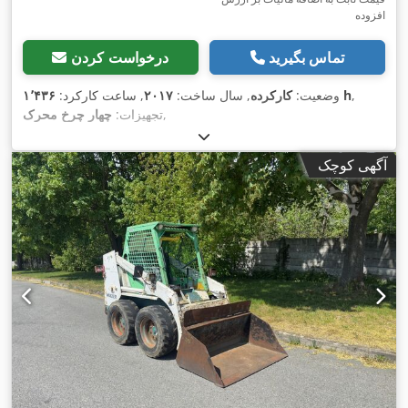
افزوده
تماس بگیرید
درخواست کردن
,
۱٬۴۳۶ h
وضعیت:
کارکرده
, سال ساخت:
۲۰۱۷
, ساعت کارکرد:
,
تجهیزات:
چهار چرخ محرک
آگهی کوچک