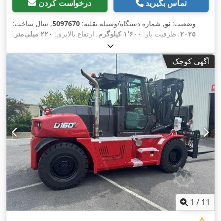
تماس بگیرید
درخواست کردن
وضعیت:
نو
, شماره دستگاه/وسیله نقلیه:
5097670
, سال ساخت:
۲۰۲۵
, ظرفیت بار:
۱٬۶۰۰ کیلوگرم
, ارتفاع بالابری:
۲۲۰ میلی‌متر
,
مرکز ثقل بار:
۶۰۰ میلی‌متر
, نوع سوخت:
برقی
, نوع دکل:
دیگر
,
, طول شاخک‌ها:
۲۵٫۶ V
ارتفاع سازه:
۱٬۳۰۰ میلی‌متر
, ولتاژ باتری:
آگهی کوچک
,
۱٬۱۵۰ میلی‌متر
, وزن کل:
۴۰۰ کیلوگرم
1
/
11