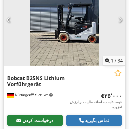
1
/
34
Bobcat
B25NS Lithium
Vorführgerät
‎€۲۵٬۰۰۰
Nürtingen
۴٬۰۹۱ km
قیمت ثابت به اضافه مالیات بر ارزش
افزوده
تماس بگیرید
درخواست کردن