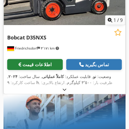
1
/
9
Bobcat
D35NXS
Friedrichsdorf
۴٬۱۷۱ km
تماس بگیرید
اطلاعات قیمت
وضعیت:
نو
, قابلیت عملکرد:
کاملاً عملیاتی
, سال ساخت:
۲۰۲۴
,
, ظرفیت بار:
۳٬۵۰۰ کیلوگرم
, ارتفاع بالابری:
۹ h
ساعت کارکرد:
۴٬۸۲۰ میلی‌متر
, برداشت آزاد:
۱٬۴۰۰ میلی‌متر
, نوع سوخت:
دیزل
,
نوع دکل:
تریپلکس
, ارتفاع سازه:
۲٬۳۵۰ میلی‌متر
, قدرت:
۴۵ کیلووات
(۶۱٫۱۸ اسب بخار)
, عرض شاسی شاخک:
۱٬۱۹۰ میلی‌متر
, طول
شاخک‌ها:
۱٬۲۰۰ میلی‌متر
, وزن خالی:
۴٬۸۵۰ کیلوگرم
, طول کل:
, عرض ساخت:
Diesel
, نوع سیستم انتقال قدرت:
۲٬۷۵۰ میلی‌متر
,
۱٬۲۹۰ میلی‌متر