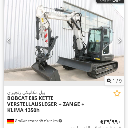
1
/
9
بیل مکانیکی زنجیری
BOBCAT
E85 KETTE
VERSTELLAUSLEGER + ZANGE +
KLIMA 1350h
‎€۳۹٬۹۹۰
Großweitzschen
۳٬۸۹۴ km
قیمت ثابت به اضافه مالیات بر ارزش