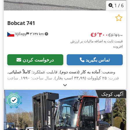
1
/
6
Bobcat
741
‎€۶٬۳۰۰
Výčapy
۳٬۶۳۷ km
‎€۶٬۷۱۰
قیمت ثابت به اضافه مالیات بر ارزش
افزوده
تماس بگیرید
درخواست کردن
وضعیت:
آماده به کار (دست دوم)
, قابلیت عملکرد:
کاملاً عملیاتی
,
قدرت:
۲۵ کیلووات (۳۳٫۹۹ اسب بخار)
, سال ساخت:
۱۹۹۰
, ساعت
,
۵٬۷۰۰ h
کارکرد:
آگهی کوچک