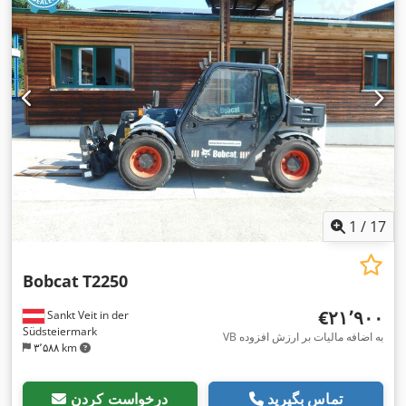
1
/
17
Bobcat
T2250
‎€۲۱٬۹۰۰
Sankt Veit in der
Südsteiermark
VB به اضافه مالیات بر ارزش افزوده
۳٬۵۸۸ km
تماس بگیرید
درخواست کردن