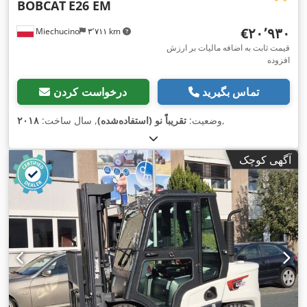
BOBCAT
E26 EM
‎€۲۰٬۹۳۰
Miechucino
۳٬۷۱۱ km
قیمت ثابت به اضافه مالیات بر ارزش
افزوده
تماس بگیرید
درخواست کردن
,
وضعیت:
تقریباً نو (استفاده‌شده)
, سال ساخت:
۲۰۱۸
آگهی کوچک