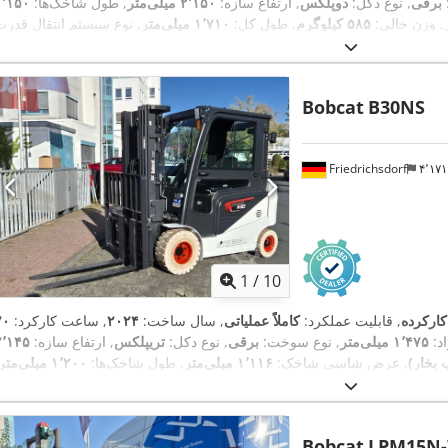
برقی
, نوع دکل:
دوپلکس
, ارتفاع سازه:
۲٬۱۵۰ میلی‌متر
, طول شاخک‌ها:
۱٬۱۵۰
, وزن خالی:
۵۸۵ کیلوگرم
, طول کل:
۱٬۷۱۰ میلی‌متر
,
میلی‌متر
Bobcat
B30NS
Friedrichsdorf
۴٬۱
1
/
10
کارکرده
, قابلیت عملکرد:
کاملاً عملیاتی
, سال ساخت:
۲۰۲۴
, ساعت کارکرد:
د:
۱٬۴۷۵ میلی‌متر
, نوع سوخت:
برقی
, نوع دکل:
تریپلکس
, ارتفاع سازه:
۲٬۱۴۵
, عرض شاسی شاخک:
۱٬۱۱۶ میلی‌متر
, طول شاخک‌ها:
۱٬۲۰۰ میلی‌متر
وزن خالی:
۴٬۸۵۰ کیلوگرم
, طول کل:
۲٬۵۲۰ میلی‌متر
Bobcat
LPM15N-