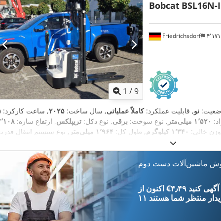
Bobcat
BSL16N-I
Friedrichsdorf
۴٬۱
1
/
9
ضعیت:
نو
, قابلیت عملکرد:
کاملاً عملیاتی
, سال ساخت:
۲۰۲۵
, ساعت کارکرد:
د:
۱٬۵۲۰ میلی‌متر
, نوع سوخت:
برقی
, نوع دکل:
تریپلکس
, ارتفاع سازه:
۲٬۱۰۸
وزن خالی:
۱٬۳۴۰ کیلوگرم
, طول کل:
۱٬۹۶۴ میلی‌متر
,
, عرض ساخت:
۸۲۰ میلی‌متر
Elektro
وش ماشین‌آلات دست دوم
‎€۴٫۴۹ ثبت آگهی کنید
یدار
منتظر شما هستند