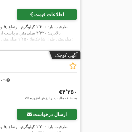
اطلاعات قیمت
, ظرفیت بار:
۱٬۶۰۰ کیلوگرم
, ارتفاع
۵ h
و
بالابری:
۴٬۳۲۰ میلی‌متر
, برداشت آزا
, نوع سیستم انتقال قدرت:
میلی‌متر
, طول شاخک‌ها:
۱٬۱۵۰ میلی‌متر
, 
آگهی کوچک
۷۱ km
‎€۴٬۲۵۰
VB به اضافه مالیات بر ارزش افزوده
ارسال درخواست
, ظرفیت بار:
۱٬۲۰۰ کیلوگرم
, ارتفاع
۵ h
و