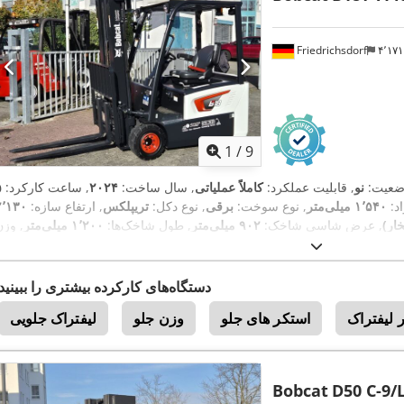
Friedrichsdorf
۴٬۱
1
/
9
ضعیت:
نو
, قابلیت عملکرد:
کاملاً عملیاتی
, سال ساخت:
۲۰۲۴
, ساعت کارکرد:
د:
۱٬۵۴۰ میلی‌متر
, نوع سوخت:
برقی
, نوع دکل:
تریپلکس
, ارتفاع سازه:
۲٬۱۳۰
, عرض شاسی شاخک:
۹۰۲ میلی‌متر
, طول شاخک‌ها:
۱٬۲۰۰ میلی‌متر
, وزن
El
, نوع سیستم انتقال قدرت:
خالی:
۳٬۲۵۰ کیلوگرم
, طول کل:
۱٬۹۹۱ میلی‌متر
دستگاه‌های کارکرده بیشتری را ببینید
 لیفتراک
استکر های جلو
وزن جلو
لیفتراک جلویی
Bobcat
D50 C-9/