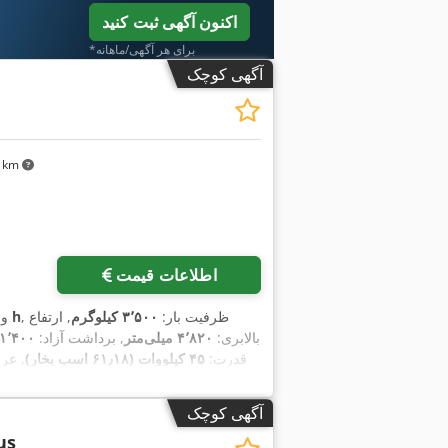
اکنون آگهی ثبت کنید
*برای هر آگهی/ماهانه
آگهی کوچک
۷۱ km
اطلاعات قیمت
, ظرفیت بار:
۳٬۵۰۰ کیلوگرم
, ارتفاع
۹ h
و
بالابری:
۴٬۸۲۰ میلی‌متر
, برداشت آزاد:
۱٬۴۰۰ میلی‌متر
قدرت:
۴۵ کیلووات (۶۱٫۱۸ اسب بخار)
, ع
,
, عرض ساخت:
۱٬۲۹۰ میلی‌متر
آگهی کوچک
us