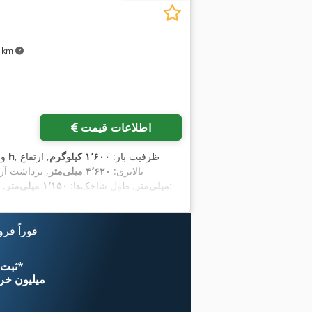
۷۱ km
اطلاعات قیمت
, ظرفیت بار:
۱٬۶۰۰ کیلوگرم
, ارتفاع
۵ h
و
بالابری:
۴٬۶۲۰ میلی‌متر
, برداشت آزا
, نوع سیستم انتقال قدرت:
میلی‌متر
, طول شاخک‌ها:
۱٬۱۵۰ میلی‌متر
, 
فوراً فر
*
اکنون از 
۱۱ میلیون خر