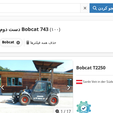
و کردن
دست دوم Bobcat 743
(۱۰۰)
Bobcat
حذف همه فیلترها
Bobcat
T2250
Sankt Veit in der Süd
1
/
17