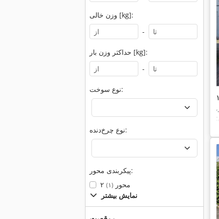
وزن خالی [kg]:
-
حداکثر وزن بار [kg]:
-
نوع سوخت:
,
نوع چرخ‌دنده:
پیکربندی محور:
۲ محور
(۱)
نمایش بیشتر
موقعیت