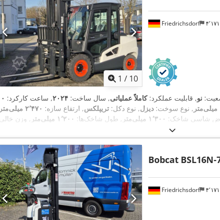
Friedrichsdorf
۴٬۱
1
/
10
عیت:
نو
, قابلیت عملکرد:
کاملاً عملیاتی
, سال ساخت:
۲۰۲۴
, ساعت کارکرد:
, نوع سوخت:
دیزل
, نوع دکل:
تریپلکس
, ارتفاع سازه:
۲٬۴۷۰ میلی‌متر
رض شاسی شاخک:
۱٬۳۰۰ میلی‌متر
, طول شاخک‌ها:
۱٬۲۰۰ میلی‌متر
, وزن خالی:
Diesel
, نوع سیستم انتقال قدرت:
۶٬۹۳۰ کیلوگرم
, طول کل:
۳٬۳۰۰ میلی‌متر
Bobcat
BSL16N-
Friedrichsdorf
۴٬۱