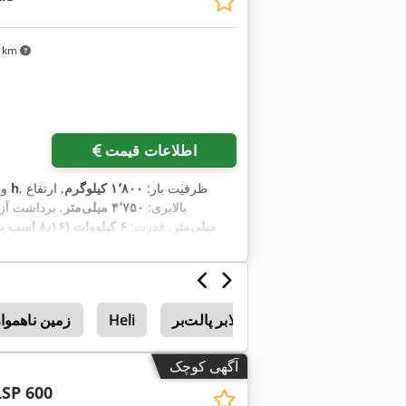
۷۱ km
اطلاعات قیمت
, ظرفیت بار:
۱٬۸۰۰ کیلوگرم
, ارتفاع
۵ h
و
بالابری:
۴٬۷۵۰ میلی‌متر
, برداشت آزا
میلی‌متر
, قدرت:
۶ کیلووات (۸٫۱۶ اسب بخار)
,
, عرض ساخت:
۱٬۰۹۰ میلی‌متر
ektro
بالابر پالت‌بر
Heli
زمین ناهموار
آگهی کوچک
LSP 600