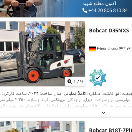
اکنون مطلع شوید
+44 20 806 810 84
Bobcat
D35NXS
Friedrichsdorf
۴٬۱
1
/
9
ضعیت:
نو
, قابلیت عملکرد:
کاملاً عملیاتی
, سال ساخت:
۲۰۲۴
, ساعت کارکرد:
, نوع سوخت:
دیزل
, نوع دکل:
تریپلکس
, ارتفاع سازه:
۲٬۳۵۰ میلی‌متر
رض شاسی شاخک:
۱٬۱۹۰ میلی‌متر
, طول شاخک‌ها:
۱٬۲۰۰ میلی‌متر
, وزن خالی:
Diesel
, نوع سیستم انتقال قدرت:
۴٬۸۵۰ کیلوگرم
, طول کل:
۲٬۷۵۰ میلی‌متر
Bobcat
B18T-7Pl