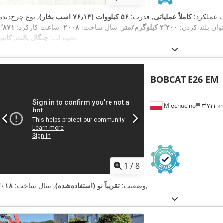
ت عملکرد:
کاملاً عملیاتی
, قدرت:
۵۶ کیلووات (۷۶٫۱۴ اسب بخار)
, نوع چرخ‌دنده
توان بلند کردن:
۲٬۲۰۰ کیلوگرم/متر
, سال ساخت:
۲۰۰۸
, ساعت کارکرد:
,
تجهیزات:
چنگال پالت, کابین
BOBCAT
E26 EM
Miechucino
۳٬۷۱۱ 
1
/
8
,
وضعیت:
تقریباً نو (استفاده‌شده)
, سال ساخت:
۲۰۱۸