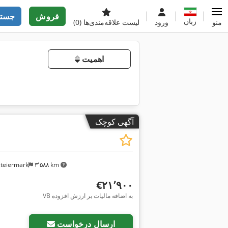
فروش
جستج
زبان
منو
ورود
لیست علاقه‌مندی‌ها
(0)
اهمیت
آگهی کوچک
steiermark
۳٬۵۸۸ km
‎€۲۱٬۹۰۰
VB به اضافه مالیات بر ارزش افزوده
ارسال درخواست