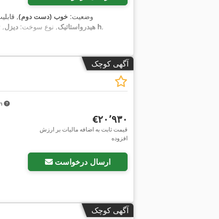
وضعیت:
خوب (دست دوم)
, قابلی
,
۴٬۸۷۱ h
هیدرواستاتیک
, نوع سوخت:
دیزل
, 
آگهی کوچک
km
‎€۲۰٬۹۳۰
قیمت ثابت به اضافه مالیات بر ارزش
افزوده
ارسال درخواست
آگهی کوچک