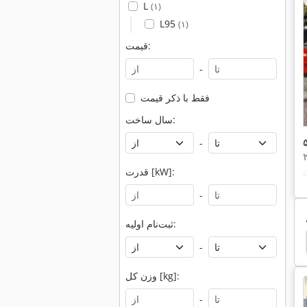
L
(۱)
L95
(۱)
قیمت:
-
فقط با ذکر قیمت
سال ساخت:
-
قدرت [kW]:
-
ثبت‌نام اولیه:
دست پانچ
دست پان
دیدم خیلی دست
اکر
-
وزن کل [kg]:
-