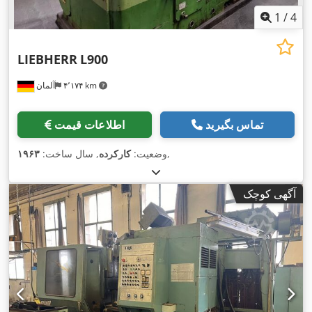
1
/
4
LIEBHERR
L900
۴٬۱۷۴ km
آلمان
تماس بگیرید
اطلاعات قیمت
,
وضعیت:
کارکرده
, سال ساخت:
۱۹۶۳
آگهی کوچک