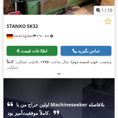
1
/
10
STANKO
5K32
Sankt Egidien
۳٬۹۱۰ km
تماس بگیرید
اطلاعات قیمت
وضعیت:
خوب (دست دوم)
, سال ساخت:
۱۹۷۵
, قابلیت عملکرد:
کاملاً
,
عملیاتی
اولین حراج من با Machineseeker بلافاصله
کاملاً موفقیت‌آمیز بود.