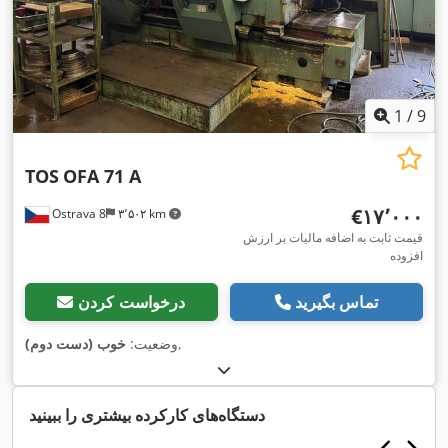
1
/
9
TOS
OFA 71 A
‎€۱۷٬۰۰۰
Ostrava 8
۳٬۵۰۲ km
قیمت ثابت به اضافه مالیات بر ارزش
افزوده
تماس بگیرید
درخواست کردن
,
وضعیت:
خوب (دست دوم)
دستگاه‌های کارکرده بیشتری را ببینید