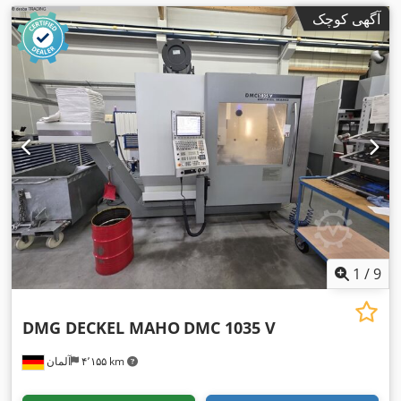
آگهی کوچک
1
/
9
DMG DECKEL MAHO
DMC 1035 V
۴٬۱۵۵ km
آلمان