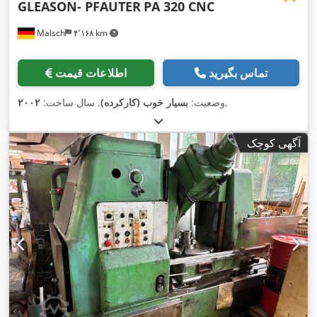
GLEASON- PFAUTER
PA 320 CNC
Malsch
۴٬۱۶۸ km
تماس بگیرید
اطلاعات قیمت
,
وضعیت:
بسیار خوب (کارکرده)
, سال ساخت:
۲۰۰۲
آگهی کوچک