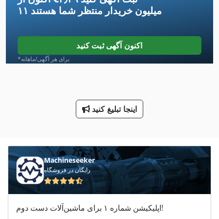
۱۱ میلیون خریدار
منتظر شما هستند
International 434
International 560
اکنون آگهی ثبت کنید
Ng 200
*برای هر آگهی/ماهانه
Tak 18
Tb 13 5
اینجا تبلیغ کنید
Tos Fn 20
Tos Fngj 20
Tps 330
Machineseeker
رایگان در فروشگاه
Tur 560
توری جعبه بریزید
اپلیکیشن شماره ۱ برای ماشین‌آلات دست دوم!
ذوزنقه ورق 310 135