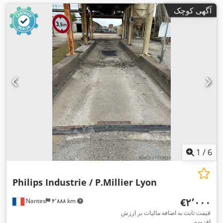
آگهی کوچک
1
/
6
Philips Industrie / P.Millier Lyon
‎€۲٬۰۰۰
Nantes
۴٬۸۸۸ km
قیمت ثابت به اضافه مالیات بر ارزش
افزوده