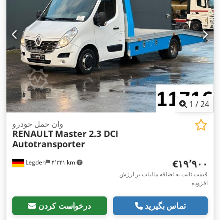
کیلومتر/ساعت
, تعداد تخت‌خواب:
۱
, تجهیزات:
اتصال یدک‌کش,
اِی‌بی‌اِس‎, تهویه مطبوع, رایانه‌ی روی برد, سیستم ایموبیلایزر, قفل
,
دیفرانسیل, چراغ‌های جلو اضافی, کروز کنترل
1
/
24
وان حمل خودرو
RENAULT
Master 2.3 DCI
Autotransporter
‎€۱۹٬۹۰۰
Legden
۴٬۳۴۱ km
قیمت ثابت به اضافه مالیات بر ارزش
افزوده
تماس بگیرید
درخواست کردن