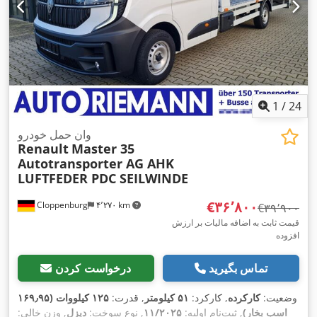
1
/
24
وان حمل خودرو
Renault
Master 35
Autotransporter AG AHK
LUFTFEDER PDC SEILWINDE
‎€۳۶٬۸۰۰
Cloppenburg
۴٬۲۷۰ km
‎€۳۹٬۹۰۰
قیمت ثابت به اضافه مالیات بر ارزش
افزوده
تماس بگیرید
درخواست کردن
وضعیت:
کارکرده
, کارکرد:
۵۱ کیلومتر
, قدرت:
۱۲۵ کیلووات (۱۶۹٫۹۵
اسب بخار)
, ثبت‌نام اولیه:
۱۱/۲۰۲۵
, نوع سوخت:
دیزل
, وزن خالی: