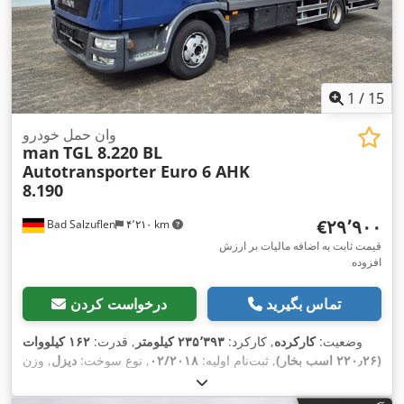
1
/
15
وان حمل خودرو
man
TGL 8.220 BL
Autotransporter Euro 6 AHK
8.190
‎€۲۹٬۹۰۰
Bad Salzuflen
۴٬۲۱۰ km
قیمت ثابت به اضافه مالیات بر ارزش
افزوده
تماس بگیرید
درخواست کردن
وضعیت:
کارکرده
, کارکرد:
۲۳۵٬۳۹۳ کیلومتر
, قدرت:
۱۶۲ کیلووات
(۲۲۰٫۲۶ اسب بخار)
, ثبت‌نام اولیه:
۰۲/۲۰۱۸
, نوع سوخت:
دیزل
, وزن
خالی:
۵٬۴۷۰ کیلوگرم
, حداکثر وزن بار:
۲٬۰۲۰ کیلوگرم
, وزن کل:
, فاصله بین دو محور:
۴٬۲۰۰
4x2
۷٬۴۹۰ کیلوگرم
, پیکربندی محور: