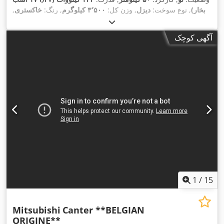
بخار)
, نوع سوخت:
دیزل
, وزن کل:
۳٬۵۰۰ کیلوگرم
, رنگ:
خاکستری
,
نوع چرخ‌دنده:
خودکار
, کلاس انتشار:
یورو ۶
, طول کل:
۷٬۴۰۰
میلی‌متر
, عرض کل:
۲٬۴۰۰ میلی‌متر
, ارتفاع کل:
۲٬۲۰۰ میلی‌متر
,
آگهی کوچک
طول فضای بارگیری:
۴٬۸۰۰ میلی‌متر
, عرض فضای بارگیری:
۲٬۱۰۰
میلی‌متر
, سال ساخت:
۲۰۲۶
, تجهیزات:
اِی‌بی‌اِس‎, برنامه پایداری
,
الکترونیکی (ESP), قفل مرکزی
1
/
15
Mitsubishi
Canter **BELGIAN
ORIGINE**