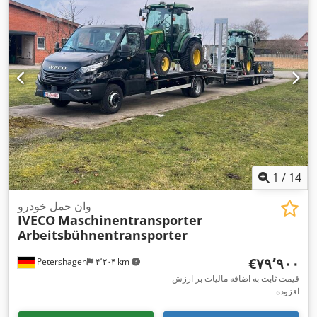
1
/
14
وان حمل خودرو
IVECO
Maschinentransporter
Arbeitsbühnentransporter
‎€۷۹٬۹۰۰
Petershagen
۴٬۲۰۴ km
قیمت ثابت به اضافه مالیات بر ارزش
افزوده