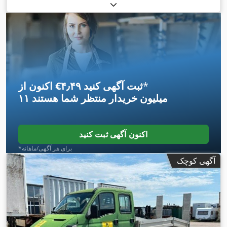
ثبت‌نام اولیه:
۱۰/۲۰۱۳
, نوع سوخت:
دیزل
, وزن خالی:
۵٬۱۴۵
کیلوگرم
, حداکثر وزن بار:
۲٬۳۴۵ کیلوگرم
, وزن کل:
۷٬۴۹۰ کیلوگرم
,
, سوخت:
دیزل
,
۰۶/۲۰۲۷
, بازرسی بعدی (TÜV):
4x2
پیکربندی محور:
نوع چرخ‌دنده:
مکانیکی
, کلاس انتشار:
یورو ۵
, سیستم تعلیق:
فولاد-
,
هوا
, سال ساخت:
۲۰۱۳
, تجهیزات:
اتصال یدک‌کش
*
اکنون از ‎€۴٫۴۹ ثبت آگهی کنید
۱۱ میلیون خریدار
منتظر شما هستند
اکنون آگهی ثبت کنید
*برای هر آگهی/ماهانه
آگهی کوچک