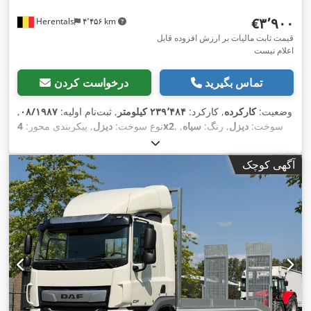
‎€۳٬۹۰۰
Herentals
۴٬۴۵۶ km
قیمت ثابت مالیات بر ارزش افزوده قابل
اعلام نیست
تماس بگیرید
درخواست کردن
وضعیت:
کارکرده
, کارکرد:
۲۳۹٬۴۸۴ کیلومتر
, ثبت‌نام اولیه:
۰۸/۱۹۸۷
,
, سوخت:
دیزل
, رنگ:
سیاه
,
4x2
نوع سوخت:
دیزل
, پیکربندی محور:
کابین راننده:
کابین روزانه
, نوع چرخ‌دنده:
مکانیکی
, سیستم تعلیق:
فولاد
, طول کل:
۶٬۴۵۰ میلی‌متر
, عرض کل:
۲٬۱۰۰ میلی‌متر
, ارتفاع
آگهی کوچک
,
کل:
۲٬۲۲۰ میلی‌متر
, سال ساخت:
۱۹۸۷