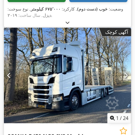
وضعیت:
خوب (دست دوم)
, کارکرد:
۶۷۵٬۰۰۰ کیلومتر
, نوع سوخت:
,
دیزل
, سال ساخت:
۲۰۱۹
آگهی کوچک
1
/
24