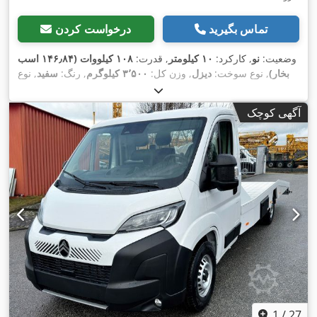
تماس بگیرید
درخواست کردن
وضعیت:
نو
, کارکرد:
۱۰ کیلومتر
, قدرت:
۱۰۸ کیلووات (۱۴۶٫۸۴ اسب
بخار)
, نوع سوخت:
دیزل
, وزن کل:
۳٬۵۰۰ کیلوگرم
, رنگ:
سفید
, نوع
چرخ‌دنده:
مکانیکی
, کلاس انتشار:
یورو ۶
, تعداد صندلی‌ها:
۳
, طول
فضای بارگیری:
۵٬۱۰۰ میلی‌متر
, عرض فضای بارگیری:
۲٬۱۰۰
آگهی کوچک
میلی‌متر
, تجهیزات:
اِی‌بی‌اِس‎, برنامه پایداری الکترونیکی (ESP), تهویه
,
مطبوع, فیلتر دوده, قفل مرکزی
1
/
27