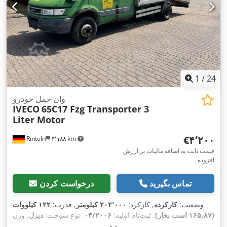
1
/
24
وان حمل خودرو
IVECO
65C17 Fzg Transporter 3
Liter Motor
‎€۴٬۲۰۰
Rinteln
۴٬۱۸۸ km
قیمت ثابت به اضافه مالیات بر ارزش
افزوده
تماس بگیرید
درخواست کردن
وضعیت:
کارکرده
, کارکرد:
۲۰۲٬۰۰۰ کیلومتر
, قدرت:
۱۲۲ کیلووات
(۱۶۵٫۸۷ اسب بخار)
, ثبت‌نام اولیه:
۰۴/۲۰۰۶
, نوع سوخت:
دیزل
, وزن
, نوع چرخ‌دنده:
۰۳/۲۰۲۸
, بازرسی بعدی (TÜV):
کل:
۶٬۳۰۰ کیلوگرم