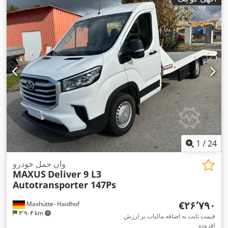
1
/
24
وان حمل خودرو
MAXUS
Deliver 9 L3
Autotransporter 147Ps
‎€۲۶٬۷۹۰
Maxhütte- Haidhof
۳٬۹۰۴ km
قیمت ثابت به اضافه مالیات بر ارزش
افزوده