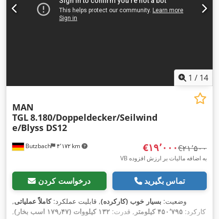
1
/
14
MAN
TGL
8.180/Doppeldecker/Seilwind
e/Blyss DS12
‎€۱۹٬۰۰۰
Butzbach
۴٬۱۷۲ km
‎€۲۱٬۵۰۰
VB به اضافه مالیات بر ارزش افزوده
تماس بگیرید
درخواست کردن
وضعیت:
بسیار خوب (کارکرده)
, قابلیت عملکرد:
کاملاً عملیاتی
,
کارکرد:
۴۵۰٬۷۹۵ کیلومتر
, قدرت:
۱۳۲ کیلووات (۱۷۹٫۴۷ اسب بخار)
,