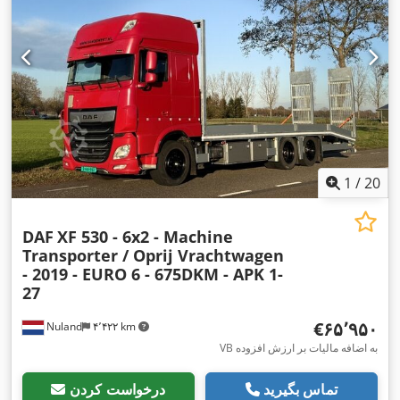
میلی‌متر
, عرض فضای بارگیری:
۲٬۴۸۰ میلی‌متر
, سال ساخت:
۲۰۱۹
,
تجهیزات:
ادبلو, تنظیم برقی پنجره, تهویه مطبوع, رایانه‌ی روی برد,
,
کروز کنترل, کیسه هوا
1
/
20
DAF
XF 530 - 6x2 - Machine
Transporter / Oprij Vrachtwagen
- 2019 - EURO 6 - 675DKM - APK 1-
27
‎€۶۵٬۹۵۰
Nuland
۴٬۴۲۲ km
VB به اضافه مالیات بر ارزش افزوده
تماس بگیرید
درخواست کردن