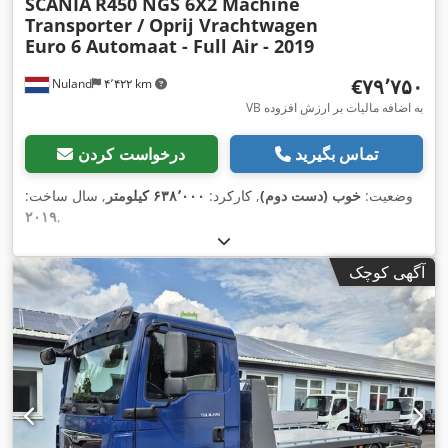
SCANIA
R450 NGS 6X2 Machine
Transporter / Oprij Vrachtwagen
Euro 6 Automaat - Full Air - 2019
‎€۷۹٬۷۵۰
Nuland
۴٬۴۲۲ km
VB به اضافه مالیات بر ارزش افزوده
تماس بگیرید
درخواست کردن
وضعیت:
خوب (دست دوم)
, کارکرد:
۶۳۸٬۰۰۰ کیلومتر
, سال ساخت:
۲۰۱۹
,
آگهی کوچک