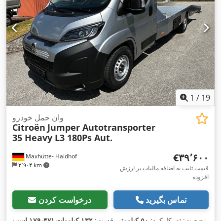
1
/
19
وان حمل خودرو
Citroën
Jumper Autotransporter
35 Heavy L3 180Ps Aut.
‎€۳۹٬۶۰۰
Maxhütte- Haidhof
۳٬۹۰۴ km
قیمت ثابت به اضافه مالیات بر ارزش
افزوده
تماس بگیرید
درخواست کردن
وضعیت:
نو
, کارکرد:
۵۰ کیلومتر
, قدرت:
۱۳۲ کیلووات (۱۷۹٫۴۷ اسب