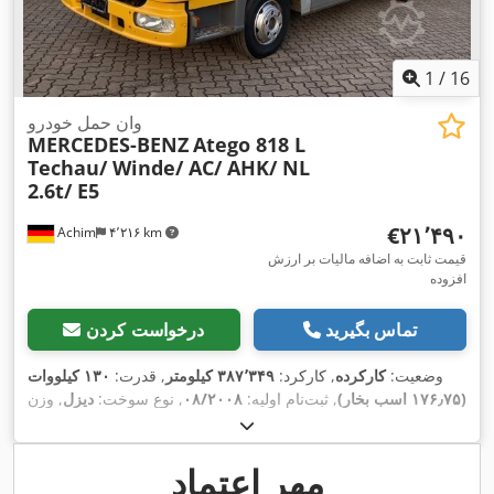
1
/
16
وان حمل خودرو
MERCEDES-BENZ
Atego 818 L
Techau/ Winde/ AC/ AHK/ NL
2.6t/ E5
‎€۲۱٬۴۹۰
Achim
۴٬۲۱۶ km
قیمت ثابت به اضافه مالیات بر ارزش
افزوده
تماس بگیرید
درخواست کردن
وضعیت:
کارکرده
, کارکرد:
۳۸۷٬۳۴۹ کیلومتر
, قدرت:
۱۳۰ کیلووات
(۱۷۶٫۷۵ اسب بخار)
, ثبت‌نام اولیه:
۰۸/۲۰۰۸
, نوع سوخت:
دیزل
, وزن
, رنگ:
زرد
, نوع
۰۵/۲۰۲۷
, بازرسی بعدی (TÜV):
کل:
۷٬۴۹۰ کیلوگرم
چرخ‌دنده:
مکانیکی
, کلاس انتشار:
یورو ۵
, تعداد صندلی‌ها:
۲
, سال
,
اِی‌بی‌اِس‎, تهویه مطبوع, فیلتر دوده
ساخت:
۲۰۰۸
, تجهیزات:
مهر اعتماد