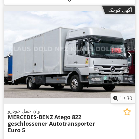
,
مکانیکی
, تعداد صندلی‌ها:
۲
, سال ساخت:
۲۰۰۶
آگهی کوچک
1
/
30
وان حمل خودرو
MERCEDES-BENZ
Atego 822
geschlossener Autotransporter
Euro 5