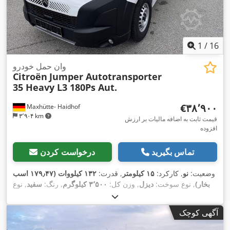
1
/
16
وان حمل خودرو
Citroën
Jumper Autotransporter
35 Heavy L3 180Ps Aut.
‎€۳۸٬۹۰۰
Maxhütte- Haidhof
۳٬۹۰۴ km
قیمت ثابت به اضافه مالیات بر ارزش
افزوده
تماس بگیرید
درخواست کردن
وضعیت:
نو
, کارکرد:
۱۵ کیلومتر
, قدرت:
۱۳۲ کیلووات (۱۷۹٫۴۷ اسب
بخار)
, نوع سوخت:
دیزل
, وزن کل:
۳٬۵۰۰ کیلوگرم
, رنگ:
سفید
, نوع
چرخ‌دنده:
خودکار
, کلاس انتشار:
یورو ۶
, طول کل:
۷٬۴۰۰ میلی‌متر
,
عرض کل:
۲٬۴۰۰ میلی‌متر
, ارتفاع کل:
۲٬۲۰۰ میلی‌متر
, طول فضای
آگهی کوچک
بارگیری:
۵٬۰۰۰ میلی‌متر
, عرض فضای بارگیری:
۲٬۱۰۰ میلی‌متر
,
,
اِی‌بی‌اِس‎, برنامه پایداری الکترونیکی (ESP), قفل مرکزی
تجهیزات: