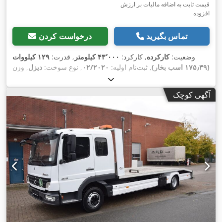
قیمت ثابت به اضافه مالیات بر ارزش
افزوده
تماس بگیرید
درخواست کردن
وضعیت:
کارکرده
, کارکرد:
۴۳٬۰۰۰ کیلومتر
, قدرت:
۱۲۹ کیلووات
(۱۷۵٫۳۹ اسب بخار)
, ثبت‌نام اولیه:
۰۲/۲۰۲۰
, نوع سوخت:
دیزل
, وزن
کل:
۷٬۴۹۰ کیلوگرم
, رنگ:
سفید
, نوع چرخ‌دنده:
خودکار
, کلاس انتشار:
یورو ۶
, تعداد صندلی‌ها:
۷
, طول فضای بارگیری:
۶٬۰۰۰ میلی‌متر
,
آگهی کوچک
عرض فضای بارگیری:
۲٬۴۸۰ میلی‌متر
, تجهیزات:
اِی‌بی‌اِس‎, تهویه
,
مطبوع, فیلتر دوده, قفل مرکزی