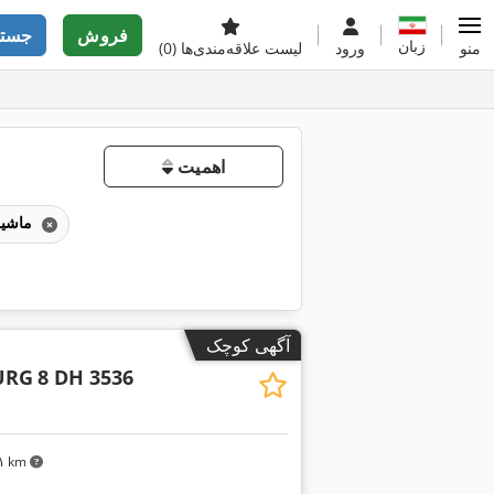
فروش
جستج
زبان
منو
ورود
لیست علاقه‌مندی‌ها
(0)
اهمیت
ماشین‌های صفحه‌تراشی برای فلز
آگهی کوچک
URG
8 DH 3536
۱۵۱ km