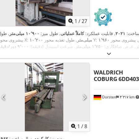
1
/
27
ساخت:
۲۰۲۱
, قابلیت عملکرد:
کاملاً عملیاتی
, طول میز:
۱۰٬۹۰۰ میلی‌متر
, طول
, طول تغذیه محور Y:
۱۰٬۲۰۰ میلی‌متر
پیشروی محور X:
, عرض صافکاری:
۱٬۷۵۰ میلی‌متر
, سرعت اسپیندل (دقیقه):
۹٬۰۰۰ دور/دقیقه
WALDRICH
COBURG
6DD403
Dorsten
۴٬۳۱۷ km
1
/
8
,
وضعیت:
کارکرده
, سال ساخت:
۱۹۶۲