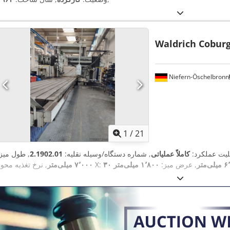
Waldrich Cobur
Niefern-Öschelbronn
1
/
21
بلیت عملکرد:
کاملاً عملیاتی
, شماره دستگاه/وسیله نقلیه:
2.1902.01
, طول میز:
‌متر
, عرض میز:
۱٬۸۰۰ میلی‌متر
, نرخ تغذیه محور X:
۷٬۰۰۰ میلی‌متر