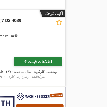
آگهی کوچک
g
7 DS 4039
۴٬۱۳۶ km
اطلاعات قیمت
وضعیت:
کارکرده
, سال ساخت:
۱۹۷۰
, قا
,
۳۰ متر/دقیقه
, ارتفاع رنده‌کاری:
۶٬۹۰۰ میلی