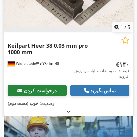
1
/
5
Keilpart
Heer 38 0,03 mm pro
1000 mm
‎€۱۴۰
Wiefelstede
۴٬۲۸۰ km
قیمت ثابت به اضافه مالیات بر ارزش
افزوده
تماس بگیرید
درخواست کردن
,
وضعیت:
خوب (دست دوم)