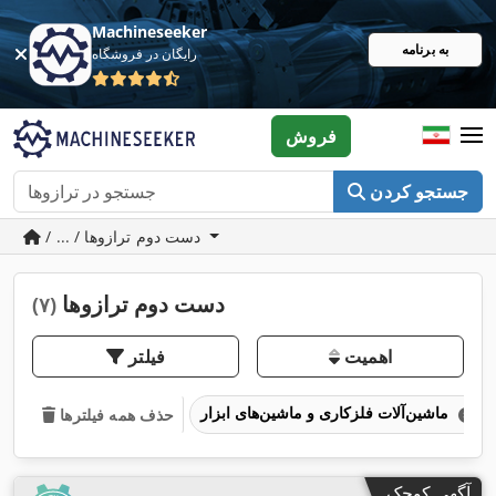
Machineseeker
به برنامه
رایگان در فروشگاه
فروش
جستجو کردن
/ ... / دست دوم ترازوها
دست دوم ترازوها
(۷)
اهمیت
فیلتر
ماشین‌آلات فلزکاری و ماشین‌های ابزار
حذف همه فیلترها
آگهی کوچک