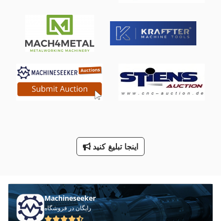
Tb 13 5 E
Tb 53 Fr
Tielburger Tk 18
Tnl 12
Tos Wh 10 Nc
Tur 560
V تيغه
اینجا تبلیغ کنید
ترمز Dc
کار خودرو
Machineseeker
رایگان در فروشگاه