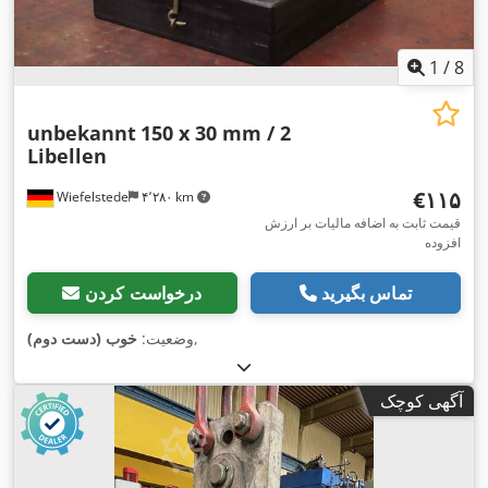
1
/
8
unbekannt
150 x 30 mm / 2
Libellen
‎€۱۱۵
Wiefelstede
۴٬۲۸۰ km
قیمت ثابت به اضافه مالیات بر ارزش
افزوده
تماس بگیرید
درخواست کردن
,
وضعیت:
خوب (دست دوم)
آگهی کوچک