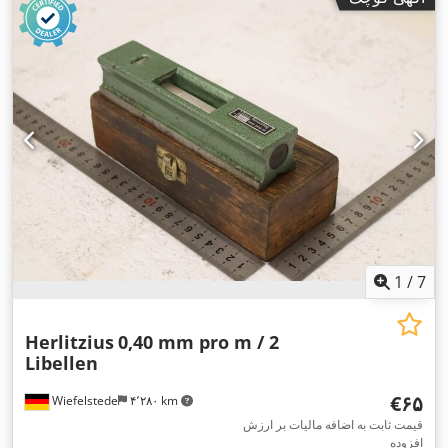
1
/
7
Herlitzius
0,40 mm pro m / 2
Libellen
‎€۶۵
Wiefelstede
۴٬۲۸۰ km
قیمت ثابت به اضافه مالیات بر ارزش
افزوده