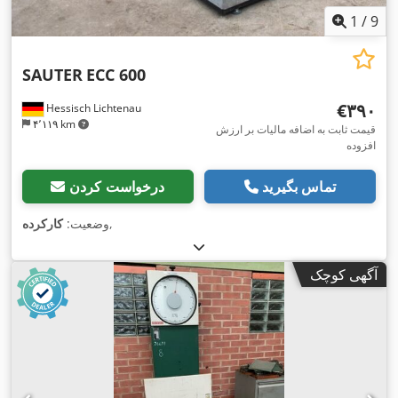
1
/
9
SAUTER
ECC 600
‎€۳۹۰
Hessisch Lichtenau
۴٬۱۱۹ km
قیمت ثابت به اضافه مالیات بر ارزش
افزوده
تماس بگیرید
درخواست کردن
,
وضعیت:
کارکرده
آگهی کوچک