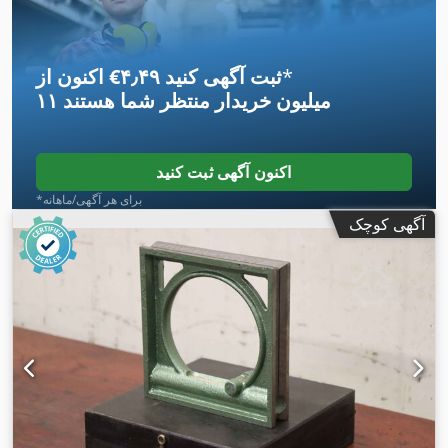
*
اکنون از ‎€۴٫۴۹ ثبت آگهی کنید
۱۱ میلیون خریدار
منتظر شما هستند
اکنون آگهی ثبت کنید
*برای هر آگهی/ماهانه
آگهی کوچک