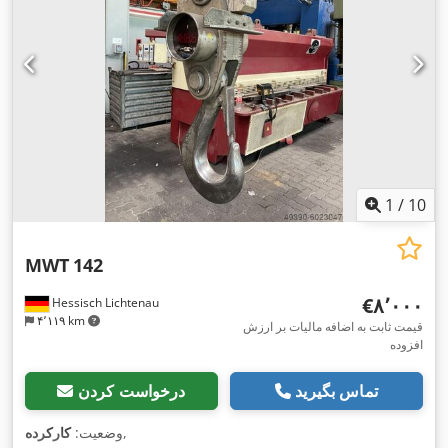
1
/
10
MWT
142
‎€۸٬۰۰۰
Hessisch Lichtenau
۴٬۱۱۹ km
قیمت ثابت به اضافه مالیات بر ارزش
افزوده
تماس بگیرید
درخواست کردن
,
وضعیت:
کارکرده