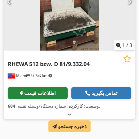
1
/
3
RHEWA
512 bzw. D 81/9.332.04
Miami
۱۱٬۹۲۵ km
تماس بگیرید
اطلاعات قیمت
,
وضعیت:
کارکرده
, شماره دستگاه/وسیله نقلیه:
684
ذخیره جستجو