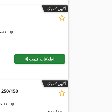
آگهی کوچک
۲٬۷۸۱ km
اطلاعات قیمت
آگهی کوچک
250/150
۳٬۷۱۶ km