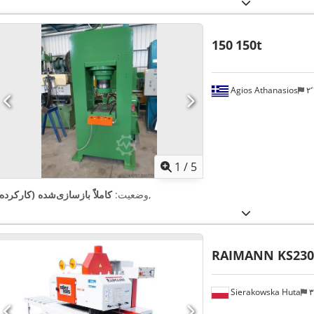
150
150t
Agios Athanasios
1
/
5
,
وضعیت:
کاملاً بازسازی‌شده (کارکرده
RAIMANN KS230 
Sierakowska Huta