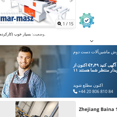
1
/
15
,
وضعیت:
بسیار خوب (کارکرده)
وش ماشین‌آلات دست دوم
‎€۴٫۴۹ ثبت آگهی کنید
یدار
منتظر شما هستند
اکنون مطلع شوید
+44 20 806 810 84
Zhejiang Baina 