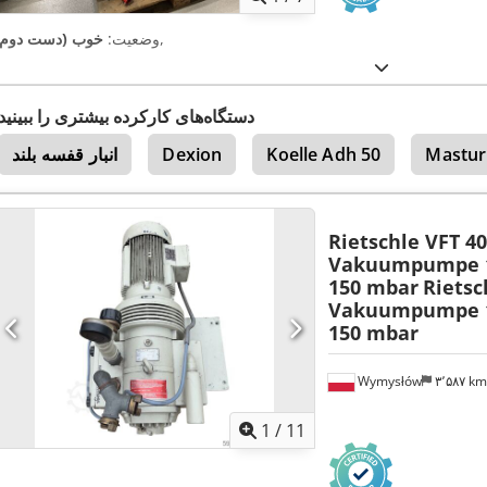
,
وضعیت:
خوب (دست دوم)
دستگاه‌های کارکرده بیشتری را ببینید
Mastur
Koelle Adh 50
Dexion
انبار قفسه بلند
Rietschle VFT 40
Vakuumpumpe 1
150 mbar
Rietsc
Vakuumpumpe 1
150 mbar
Wymysłów
۳٬۵۸۷ k
1
/
11