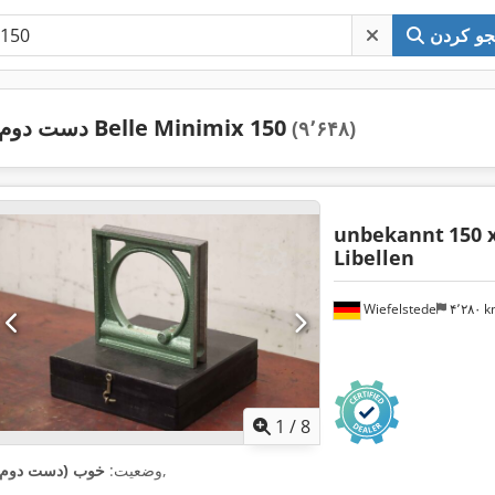
و کردن
دست دوم Belle Minimix 150
(۹٬۶۴۸)
unbekannt
150 
Libellen
Wiefelstede
۴٬۲۸۰ 
1
/
8
,
وضعیت:
خوب (دست دوم)