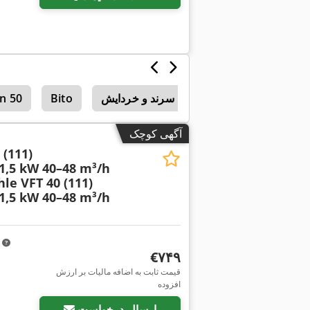
دستگاه‌های سرند و خردایش
Bito
n 50
آگهی کوچک
 (111)
,5 kW 40–48 m³/h
hle VFT 40 (111)
,5 kW 40–48 m³/h
m
‎€۷۴۹
قیمت ثابت به اضافه مالیات بر ارزش
افزوده
ارسال درخواست