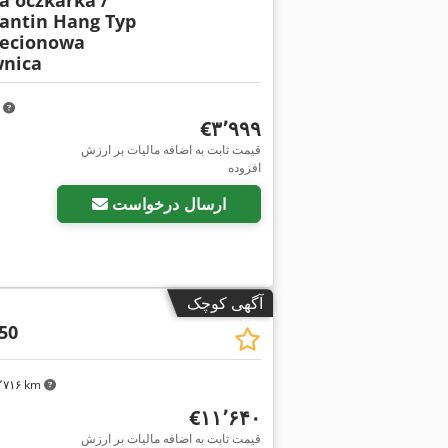
 oczkarka /
antin Hang Typ
zecionowa
wnica
m
‎€۳٬۹۹۹
قیمت ثابت به اضافه مالیات بر ارزش
افزوده
ارسال درخواست
آگهی کوچک
50
۳٬۷۱۶ km
‎€۱۱٬۶۴۰
قیمت ثابت به اضافه مالیات بر ارزش