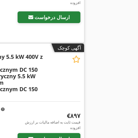
افزوده
ارسال درخواست
آگهی کوچک
ny 5.5 kW 400V z
cznym DC 150
ryczny 5.5 kW
em
cznym DC 150
m
‎€۸۹۷
قیمت ثابت به اضافه مالیات بر ارزش
افزوده