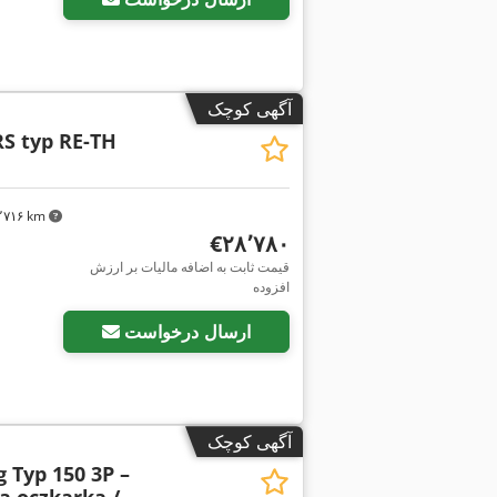
آگهی کوچک
S typ RE-TH
۳٬۷۱۶ km
‎€۲۸٬۷۸۰
قیمت ثابت به اضافه مالیات بر ارزش
افزوده
ارسال درخواست
آگهی کوچک
 Typ 150 3P –