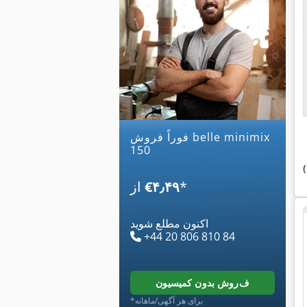
فوراً فروش belle minimix
150
*
‎€۴٫۴۹
از
اکنون مطلع شوید
+44 20 806 810 84
فروش بدون کمیسیون
*برای هر آگهی/ماهانه