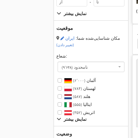
-
نمایش بیشتر
موقعیت
مکان شناسایی‌شده شما:
ایران
Krupp Kmk 2025
Krupp
Hazemag
سرند وی
(تغییر دادن)
شعاع:
نامحدود
(۹٬۶۴۸)
آلمان
(۶٬۰۰۰)
لهستان
(۷۸۴)
هلند
(۵۸۷)
ایتالیا
(۵۵۵)
اتریش
(۳۵۲)
نمایش بیشتر
وضعیت