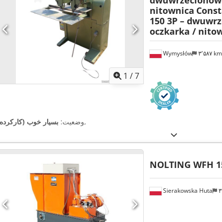
dwuwrzecionowa
nitownica
Const
150 3P – dwuwr
oczkarka / nito
Wymysłów
۳٬۵۸۷ k
1
/
7
,
وضعیت:
بسیار خوب (کارکرده)
NOLTING WFH 1
Sierakowska Huta