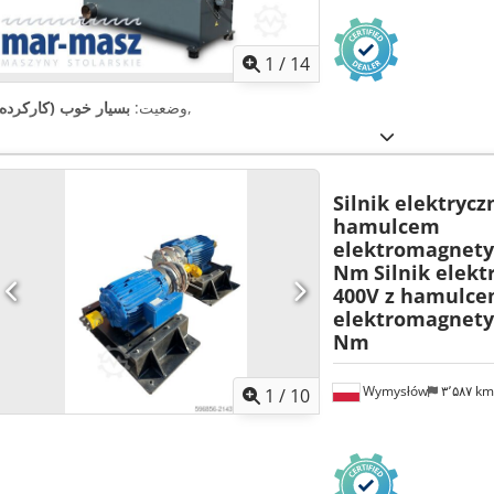
1
/
14
,
وضعیت:
بسیار خوب (کارکرده)
Silnik elektrycz
hamulcem
elektromagnety
Nm
Silnik elekt
400V z hamulc
elektromagnety
Nm
Wymysłów
۳٬۵۸۷ k
1
/
10