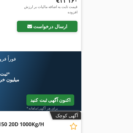
‎€۱۱٬۱۶۰
قیمت ثابت به اضافه مالیات بر ارزش
افزوده
ارسال درخواست
فوراً فر
*
اکنون از 
۱۱ میلیون خر
اکنون آگهی ثبت کنید
*برای هر آگهی/ماهانه
آگهی کوچک
150 20D
1000Kg/H