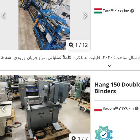
Tata
۳٬۴۱۷ km
1
/
12
, سال ساخت:
۲۰۲۰
, قابلیت عملکرد:
کاملاً عملیاتی
, نوع جریان ورودی:
سه فاز
Hang 150 Doubl
Binders
Radom
۳٬۳۷۸ km
1
/
7