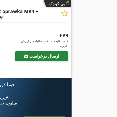
آگهی کوچک
 oprawka MK4 +
we
‎€۷۹
قیمت ثابت به اضافه مالیات بر ارزش
افزوده
ارسال درخواست
فوراً فر
*
اکنون از 
۱۱ میلیون خر