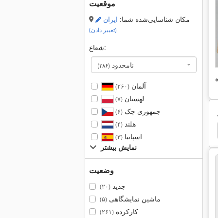
موقعیت
مکان شناسایی‌شده شما:
ایران
(تغییر دادن)
شعاع:
نامحدود
(۲۸۶)
آلمان
(۲۶۰)
لهستان
(۷)
جمهوری چک
(۶)
هلند
(۴)
on 79
Tos Fn
Heckert
Gallmac Wmw 115
اسپانیا
(۳)
نمایش بیشتر
وضعیت
جدید
(۲۰)
ماشین نمایشگاهی
(۵)
کارکرده
(۲۶۱)