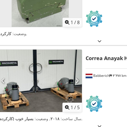
1
/
8
,
وضعیت:
کارکرده
Correa Anayak
Babberich
۴٬۳۷۷ k
1
/
5
,
سال ساخت:
۲۰۱۸
, وضعیت:
بسیار خوب (کارکرده)