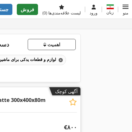
فروش
جستج
زبان
منو
ورود
لیست علاقه‌مندی‌ها
(0)
دست 
اهمیت
لوازم و قطعات یدکی برای ماشین‌های فرز
آگهی کوچک
atte
300x400x80m
‎€۸۰۰