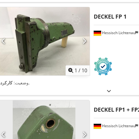
DECKEL
FP 1
Hessisch Lichtenau
1
/
10
,
وضعیت:
کارکرده
DECKEL
FP1 + FP
Hessisch Lichtenau