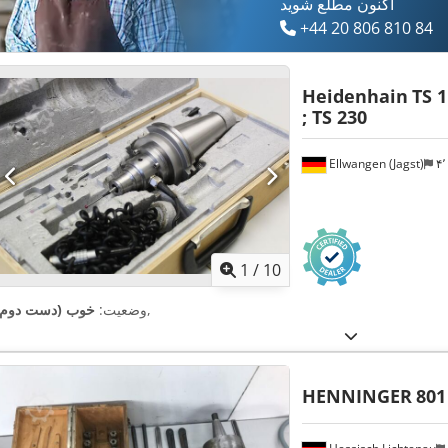
اکنون مطلع شوید
+44 20 806 810 84
Heidenhain
TS 1
; TS 230
Ellwangen (Jagst)
1
/
10
,
وضعیت:
خوب (دست دوم)
HENNINGER
801