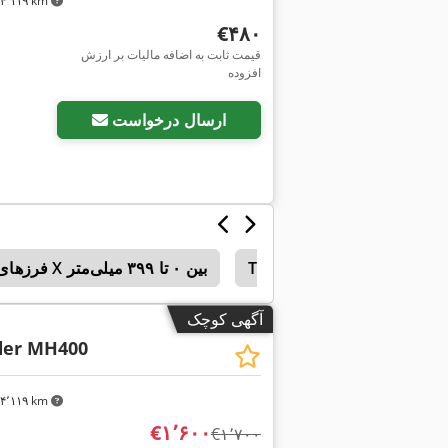
۴٬۱۱۹ km
‎€۴۸۰
قیمت ثابت به اضافه مالیات بر ارزش
افزوده
ارسال درخواست
Fngj
T-Nut
فرزهای ابزارساز یونیورسال معمولی با کورس X بین ۰ تا ۳۹۹ میلی‌متر
آگهی کوچک
der MH400
۴٬۱۱۹ km
‎€۱٬۶۰۰
‎€۱٬۷۰۰