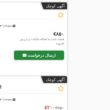
آگهی کوچک
۴٬۱۱۹ km
‎€۸۵۰
قیمت ثابت به اضافه مالیات بر ارزش
افزوده
ارسال درخواست
آگهی کوچک
2
۴٬۱۱۹ km
‎€۲۰۰
‎€۲۵۰