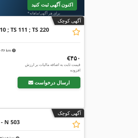
اکنون آگهی ثبت کنید
*برای هر آگهی/ماهانه
آگهی کوچک
10 ; TS 111 ; TS 220
۴٬۰۳۶ km
‎€۴۵۰
قیمت ثابت به اضافه مالیات بر ارزش
افزوده
ارسال درخواست
آگهی کوچک
 - N 503