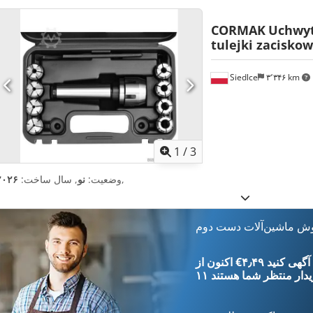
CORMAK
Uchwyt
tulejki zacisko
Siedlce
۳٬۳۴۶ km
1
/
3
,
وضعیت:
نو
, سال ساخت:
۲۰۲۶
وش ماشین‌آلات دست دوم
‎€۴٫۴۹ ثبت آگهی کنید
یدار
منتظر شما هستند