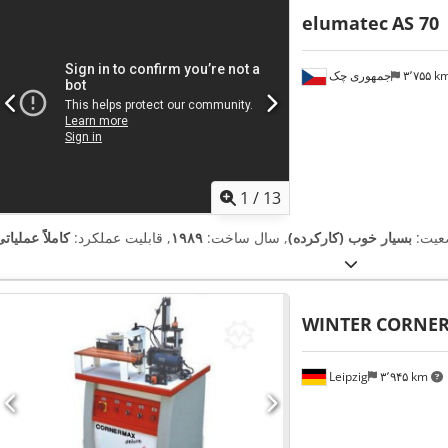
elumatec
AS 70
۳٬۷۵۵ 
جمهوری چک
1
/
13
عیت:
بسیار خوب (کارکرده)
, سال ساخت:
۱۹۸۹
, قابلیت عملکرد:
کاملاً عملیات
WINTER
CORNER
Leipzig
۳٬۹۴۵ km