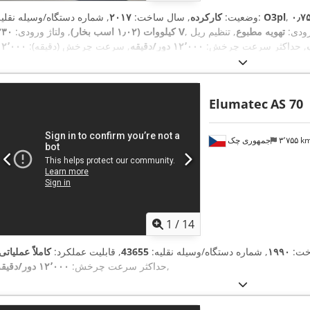
۰٫۷
O3pl
, شماره دستگاه/وسیله نقلیه:
وضعیت:
کارکرده
, سال ساخت:
۲۰۱۷
رودی:
تهویه مطبوع
, تنظیم ریل
۲۳۰ V
کیلووات (۱٫۰۲ اسب بخار)
, ولتاژ ورودی:
, حداکثر سرعت چرخش:
۱۲٬۰۰۰ دور/دقیقه
, سرعت چرخش (دقیقه):
۱۲٬۰۰۰
ز:
۲٬۴۰۰ میلی‌متر
, طول کل:
۲٬۶۰۰ میلی‌متر
, عرض کل:
۸۰۰ میلی‌متر
, ارتفا
,
کل:
۱٬۸۰۰ میلی‌متر
, وزن کل:
۵۴۰ کیلوگرم
Elumatec
AS 70
۳٬۷۵۵ 
جمهوری چک
1
/
14
خت:
۱۹۹۰
, شماره دستگاه/وسیله نقلیه:
43655
, قابلیت عملکرد:
کاملاً عملیاتی
,
حداکثر سرعت چرخش:
۱۲٬۰۰۰ دور/دقیقه