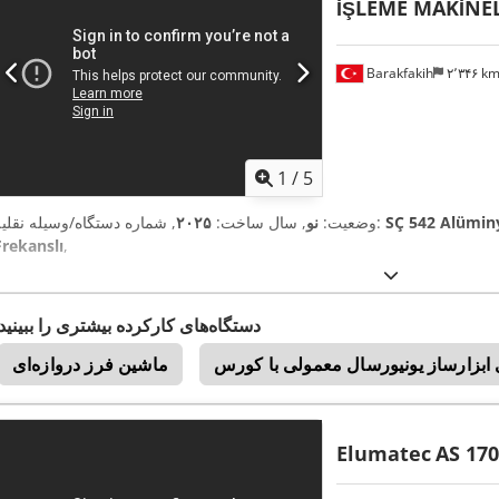
İŞLEME MAKİNEL
Barakfakih
۲٬۳۴۶ k
1
/
5
SÇ 542 Alümin
, شماره دستگاه/وسیله نقلیه:
وضعیت:
نو
, سال ساخت:
۲۰۲۵
Frekanslı
,
دستگاه‌های کارکرده بیشتری را ببینید
ماشین‌ فرز دروازه‌ای
Elumatec
AS 170