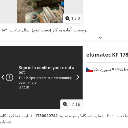
1
/
2
,
وضعیت:
آماده به کار (دست دوم)
, سال ساخت:
۱۹۸۴
elumatec
KF 17
۳٬۷۵۵ 
جمهوری چک
1
/
16
ساخت:
۲۰۰۰
, شماره دستگاه/وسیله نقلیه:
1780020742
, قابلیت عملکرد:
کاملا
,
عملیاتی