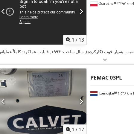
Ostrożne
۳٬۳۹۷ km
1
/
13
عیت:
بسیار خوب (کارکرده)
, سال ساخت:
۱۹۹۴
, قابلیت عملکرد:
کاملاً عملیات
PEMAC
03PL
IJzendijke
۴٬۵۳۶ km
1
/
17