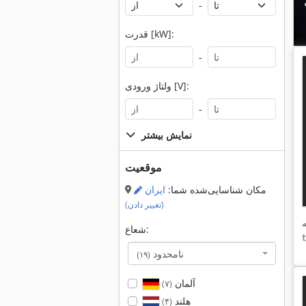
-
قدرت [kW]:
-
ولتاژ ورودی [V]:
-
نمایش بیشتر
موقعیت
مکان شناسایی‌شده شما:
ایران
(تغییر دادن)
شعاع:
نامحدود
(۱۹)
آلمان
(۷)
هلند
(۴)