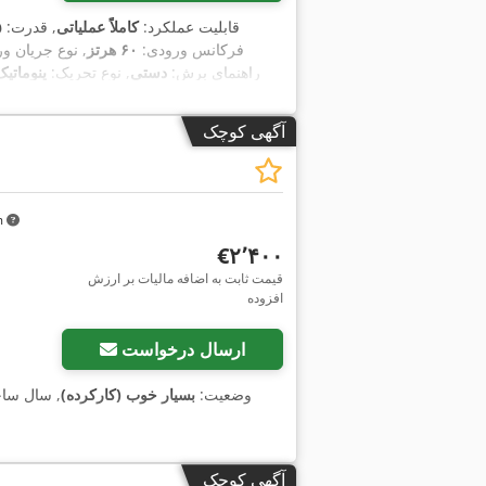
, قابلیت عملکرد:
کاملاً عملیاتی
, قدرت:
۵
, فرکانس ورودی:
۶۰ هرتز
, نوع جریان و
راهنمای برش:
دستی
, نوع تحریک:
پنوماتیک
دور/دقیقه
, عرض میز:
۳۳۰ میلی‌متر
, طول می
آگهی کوچک
km
‎€۲٬۴۰۰
قیمت ثابت به اضافه مالیات بر ارزش
افزوده
ارسال درخواست
وضعیت:
بسیار خوب (کارکرده)
, سال سا
آگهی کوچک