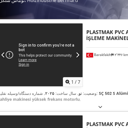
توماس شلکل، Holzindustrie Bernhard
PLASTMAK PVC
İŞLEME MAKİNEL
Barakfakih
۲٬۳۴۶ k
1
/
7
SÇ 502 S Alümi
, شماره دستگاه/وسیله نقلیه:
وضعیت:
نو
, سال ساخت:
۲۰۲۵
tahliye makinesi yüksek frekans motorlu
,
PLASTMAK PVC