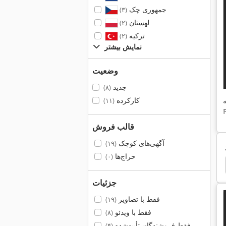
جمهوری چک
(۳)
لهستان
(۲)
ترکیه
(۲)
نمایش بیشتر
وضعیت
جدید
(۸)
کارکرده
(۱۱)
قالب فروش
آگهی‌های کوچک
(۱۹)
حراج‌ها
(۰)
 Kf 2
Deckel Kf 12
Deckel Kf2
Deckel Lkd
جزئیات
فقط با تصاویر
(۱۹)
فقط با ویدئو
(۸)
فقط فروشندگان تأییدشده
(۴)