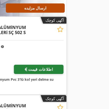
ارسال مزایده
آگهی کوچک
 ALÜMİNYUM
ERİ
SÇ 502 S
m
اطلاعات قیمت
nyum Pvc 3'lü kol yeri delme su
آگهی کوچک
 ALÜMİNYUM