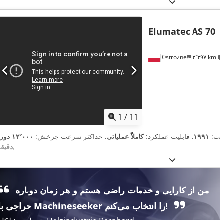
Elumatec
AS 70
Ostrożne
۳٬۳۹۷ km
1
/
11
ت:
۱۹۹۱
, قابلیت عملکرد:
کاملاً عملیاتی
, حداکثر سرعت چرخش:
۱۲٬۰۰۰ دو
,
دقیقه
من از کارایی و خدمات راضی هستم و هر زمان دوباره
حراجی با Machineseeker را انتخاب می‌کنم!