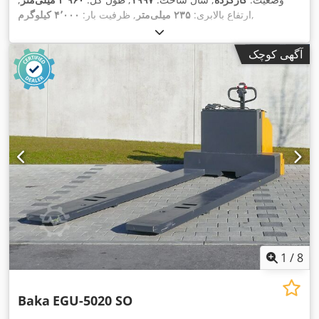
,
ارتفاع بالابری:
۲۳۵ میلی‌متر
, ظرفیت بار:
۴٬۰۰۰ کیلوگرم
آگهی کوچک
1
/
8
Baka
EGU-5020 SO