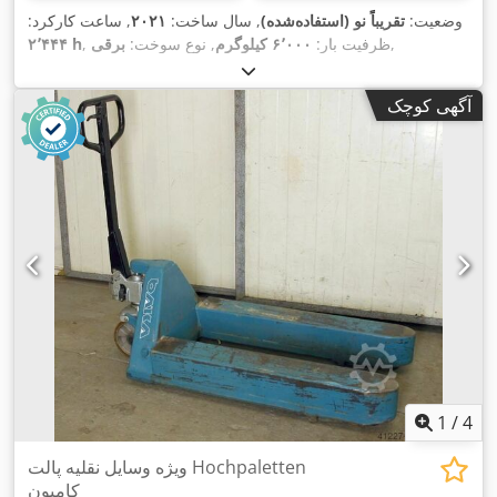
وضعیت:
تقریباً نو (استفاده‌شده)
, سال ساخت:
۲۰۲۱
, ساعت کارکرد:
,
, ظرفیت بار:
۶٬۰۰۰ کیلوگرم
, نوع سوخت:
برقی
۲٬۴۴۴ h
آگهی کوچک
1
/
4
ویژه وسایل نقلیه پالت Hochpaletten
کامیون