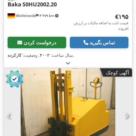
Baka
S0HU2002.20
‎€۱۹۵
Wiefelstede
۴٬۲۷۹ km
قیمت ثابت به اضافه مالیات بر ارزش
افزوده
تماس بگیرید
درخواست کردن
,
سال ساخت:
۲۰۰۲
, وضعیت:
کارکرده
آگهی کوچک