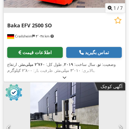
1
/
7
Baka
EFV 2500 SO
Crailsheim
۴٬۰۴۸ km
تماس بگیرید
اطلاعات قیمت
وضعیت:
نو
, سال ساخت:
۲۰۱۹
, طول کل:
۲٬۷۶۰ میلی‌متر
, ارتفاع
,
بالابری:
۳٬۰۱۰ میلی‌متر
, ظرفیت بار:
۲٬۸۰۰ کیلوگرم
آگهی کوچک