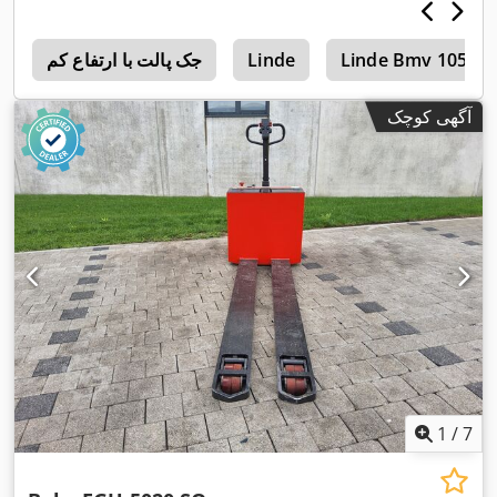
Linde Bmv 105
Linde
جک پالت با ارتفاع کم
د
آگهی کوچک
1
/
7