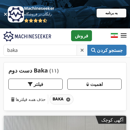
Machineseeker
به برنامه
رایگان در فروشگاه
فروش
جستجو کردن
دست دوم Baka
(۱۱)
اهمیت
فیلتر
BAKA
حذف همه فیلترها
آگهی کوچک