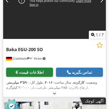
1
/
7
Baka
EGU-200 SO
Crailsheim
۴٬۰۴۸ km
تماس بگیرید
اطلاعات قیمت
وضعیت:
کارکرده
, سال ساخت:
۲۰۱۶
, طول کل:
۳٬۵۹۰ میلی‌متر
,
,
ارتفاع بالابری:
۲۸۵ میلی‌متر
, ظرفیت بار:
۲۰٬۰۰۰ کیلوگرم
آگهی کوچک