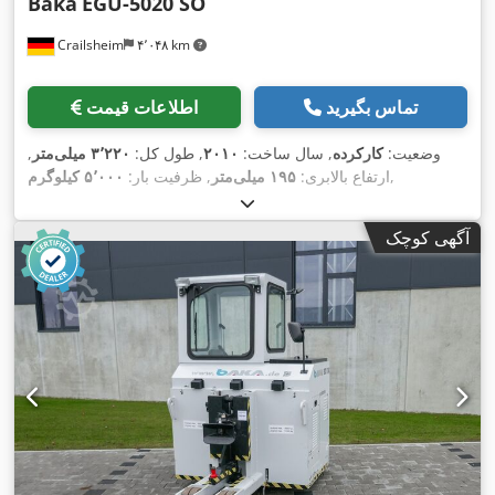
Baka
EGU-5020 SO
Crailsheim
۴٬۰۴۸ km
تماس بگیرید
اطلاعات قیمت
وضعیت:
کارکرده
, سال ساخت:
۲۰۱۰
, طول کل:
۳٬۲۲۰ میلی‌متر
,
,
ارتفاع بالابری:
۱۹۵ میلی‌متر
, ظرفیت بار:
۵٬۰۰۰ کیلوگرم
آگهی کوچک