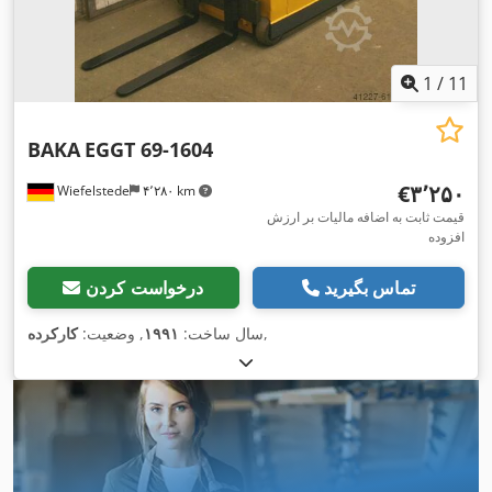
1
/
11
BAKA
EGGT 69-1604
‎€۳٬۲۵۰
Wiefelstede
۴٬۲۸۰ km
قیمت ثابت به اضافه مالیات بر ارزش
افزوده
تماس بگیرید
درخواست کردن
,
سال ساخت:
۱۹۹۱
, وضعیت:
کارکرده