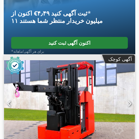
*
اکنون از ‎€۴٫۴۹ ثبت آگهی کنید
۱۱ میلیون خریدار
منتظر شما هستند
اکنون آگهی ثبت کنید
*برای هر آگهی/ماهانه
آگهی کوچک