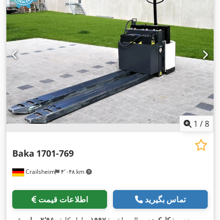
1
/
8
Baka
1701-769
Crailsheim
۴٬۰۴۸ km
تماس بگیرید
اطلاعات قیمت
وضعیت:
کارکرده
, سال ساخت:
۱۹۹۷
, طول کل:
۲٬۹۶۰ میلی‌متر
,