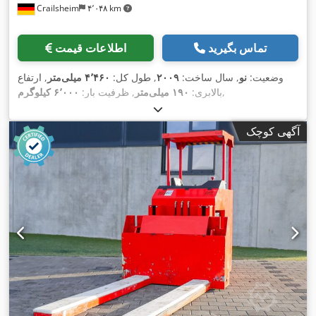
Crailsheim
۴٬۰۴۸ km
تماس بگیرید
اطلاعات قیمت
وضعیت:
نو
, سال ساخت:
۲۰۰۹
, طول کل:
۴٬۴۶۰ میلی‌متر
, ارتفاع
,
بالابری:
۱۹۰ میلی‌متر
, ظرفیت بار:
۶٬۰۰۰ کیلوگرم
آگهی کوچک