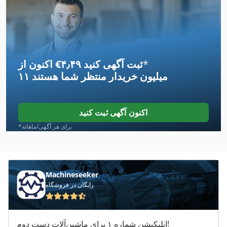
Bison
Bko
Bks Yale
*
اکنون از ‎€۴٫۴۹ ثبت آگهی کنید
Bnd
۱۱ میلیون خریدار
منتظر شما هستند
Boki Hy 1251
Bsa Bpk 190
اکنون آگهی ثبت کنید
Bsh
*برای هر آگهی/ماهانه
Bt Lwe 130
Bt P 20
Machineseeker
رایگان در فروشگاه
Bt Pps 1200 Mx
Haka Grill
اپلیکیشن شماره ۱ برای ماشین‌آلات دست دوم!