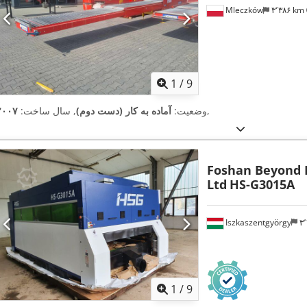
Mleczków
۳٬۳۸۶ km
1
/
9
,
وضعیت:
آماده به کار (دست دوم)
, سال ساخت:
۲۰۰۷
Foshan Beyond 
Ltd
HS-G3015A
Iszkaszentgyörgy
1
/
9