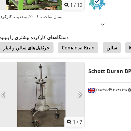
1
/
10
,
سال ساخت:
۲۰۰۶
, وضعیت:
کارکرده
دستگاه‌های کارکرده بیشتری را ببینید
سالن
Comansa Kran
جرثقیل‌های سالن و انبار
Schott Duran B
Duxford
۴٬۷۸۷ km
1
/
7