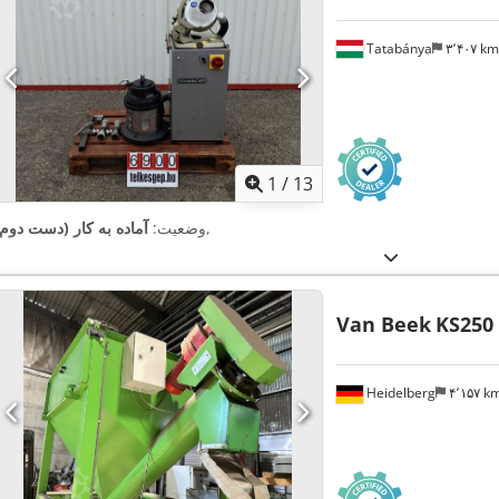
Tatabánya
۳٬۴۰۷ k
1
/
13
,
وضعیت:
آماده به کار (دست دوم)
Van Beek
KS250
Heidelberg
۴٬۱۵۷ 