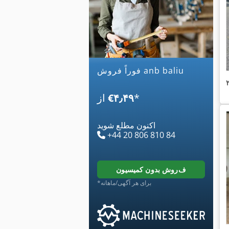
فوراً فروش anb baliu
*
‎€۴٫۴۹
از
اکنون مطلع شوید
+44 20 806 810 84
فروش بدون کمیسیون
*برای هر آگهی/ماهانه