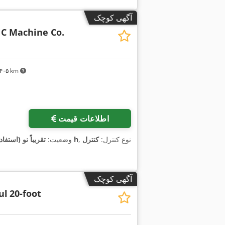
آگهی کوچک
C Machine Co.
۳٬۴۰۵ km
اطلاعات قیمت
, نوع کنترل:
کنترل
۲۹۶ h
وضعیت:
تقریباً نو (استفا
آگهی کوچک
ul
20-foot