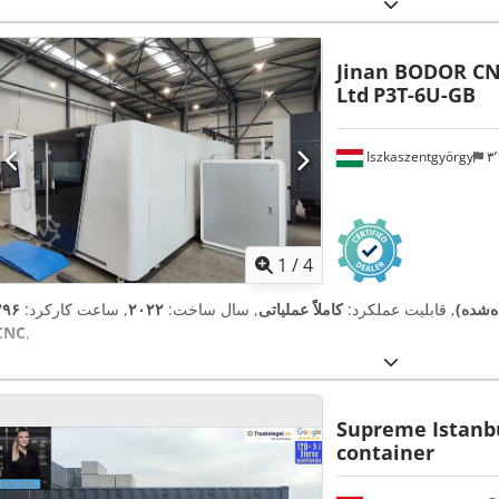
Jinan BODOR CN
Ltd
P3T-6U-GB
Iszkaszentgyörgy
1
/
4
ده‌شده)
, قابلیت عملکرد:
کاملاً عملیاتی
, سال ساخت:
۲۰۲۲
, ساعت کارکرد:
CNC
,
Supreme Istanb
container