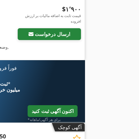
‎$۱٬۹۰۰
قیمت ثابت به اضافه مالیات بر ارزش
افزوده
ارسال درخواست
,
وضع
فوراً فر
*
اکنون از 
۱۱ میلیون خر
اکنون آگهی ثبت کنید
*برای هر آگهی/ماهانه
آگهی کوچک
-50