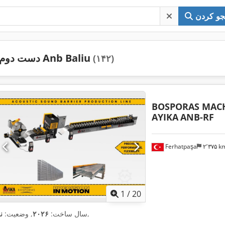
و کردن
دست دوم Anb Baliu
(۱۴۲)
BOSPORAS MACH
AYIKA
ANB-RF
Ferhatpaşa
۲٬۳۷۵ 
1
/
20
,
سال ساخت:
۲۰۲۶
, وضعیت:
ن