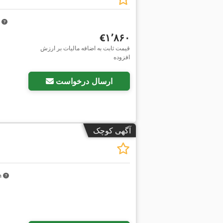
m
‎€۱٬۸۶۰
قیمت ثابت به اضافه مالیات بر ارزش
افزوده
ارسال درخواست
آگهی کوچک
km