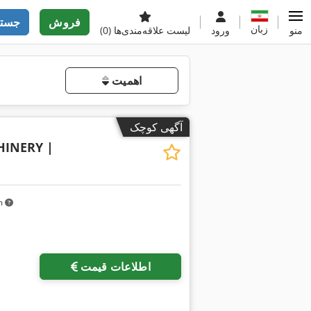
فروش
جستج
زبان
منو
ورود
لیست علاقه‌مندی‌ها
(0)
اهمیت
آگهی کوچک
INERY |
km
اطلاعات قیمت