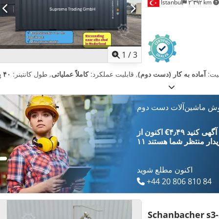
Istanbul
۲٬۳۹۲ km
1
/
3
یت:
آماده به کار (دست دوم)
, قابلیت عملکرد:
کاملاً عملیاتی
, طول کانتینر:
۴۰ پا
وش ماشین‌آلات دست دوم
‎€۴٫۴۹ ثبت آگهی کنید
یدار
منتظر شما هستند
اکنون مطلع شوید
+44 20 806 810 84
Schanbacher
s3