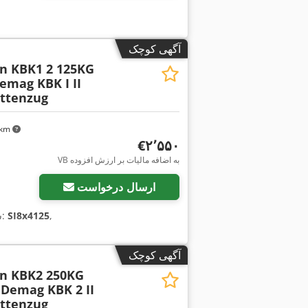
آگهی کوچک
n KBK1 2 125KG
emag KBK I II
ettenzug
۷ km
‎€۲٬۵۵۰
VB به اضافه مالیات بر ارزش افزوده
ارسال درخواست
,
SI8x4125
, شماره دستگاه/وسیله نقلیه:
س
آگهی کوچک
n KBK2 250KG
Demag KBK 2 II
ettenzug