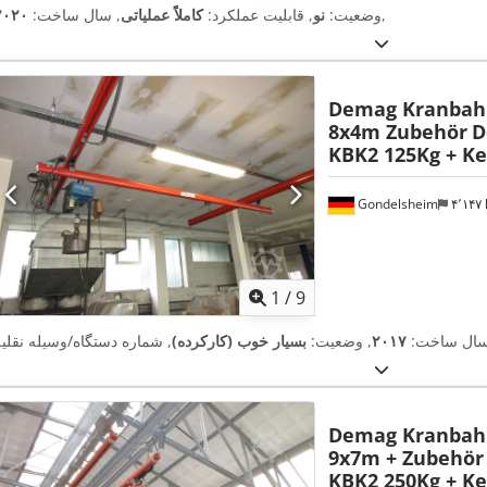
,
وضعیت:
نو
, قابلیت عملکرد:
کاملاً عملیاتی
, سال ساخت:
۲۰۲۰
Demag Kranbah
8x4m Zubehör
D
KBK2 125Kg + K
Gondelsheim
۴٬۱۴
1
/
9
ال ساخت:
۲۰۱۷
, وضعیت:
بسیار خوب (کارکرده)
Demag Kranbah
9x7m + Zubehör
KBK2 250Kg + K