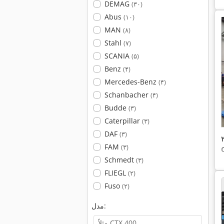
DEMAG
(۳۰)
Abus
(۱۰)
MAN
(۸)
Stahl
(۷)
SCANIA
(۵)
Benz
(۴)
Mercedes-Benz
(۴)
Schanbacher
(۴)
Budde
(۳)
Caterpillar
(۳)
DAF
(۳)
FAM
(۳)
Schmedt
(۳)
FLIEGL
(۲)
Fuso
(۲)
مدل: