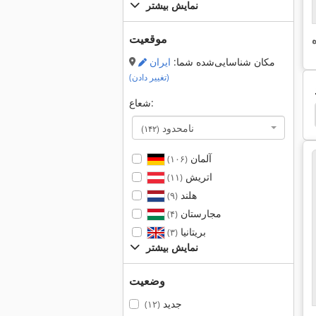
نمایش بیشتر
موقعیت
مکان شناسایی‌شده شما:
ایران
(تغییر دادن)
شعاع:
f Quicksharp
Trumpf Quickset
Trumpf 2530
نامحدود
(۱۴۲)
آلمان
(۱۰۶)
اتریش
(۱۱)
هلند
(۹)
مجارستان
(۴)
بریتانیا
(۳)
نمایش بیشتر
وضعیت
جدید
(۱۲)