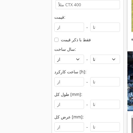
قیمت:
-
فقط با ذکر قیمت
سال ساخت:
-
ساعت کارکرد [h]:
-
طول کل [mm]:
-
عرض کل [mm]:
-