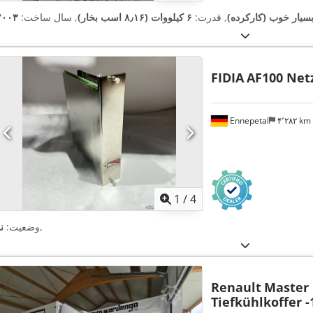
سیار خوب (کارکرده)
, قدرت:
۶ کیلووات (۸٫۱۶ اسب بخار)
, سال ساخت:
۲۰۰۳
FIDIA
AF100 Netz
Ennepetal
۴٬۲۸۲ km
1
/
4
,
وضعیت:
ن
Renault
Master 
Tiefkühlkoffer -