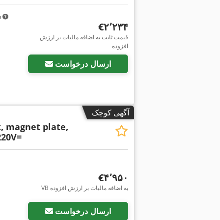
m
‎€۲٬۲۳۴
قیمت ثابت به اضافه مالیات بر ارزش
افزوده
ارسال درخواست
آگهی کوچک
t, magnet plate,
220V=
‎€۴٬۹۵۰
VB به اضافه مالیات بر ارزش افزوده
ارسال درخواست