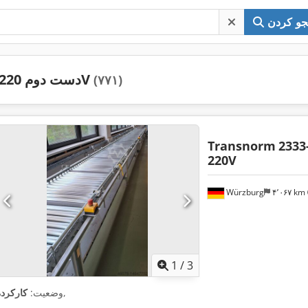
و کردن
دست دوم 220V
(۷۷۱)
Transnorm
2333
220V
Würzburg
۴٬۰۶۷ km
1
/
3
,
وضعیت:
کارکرده