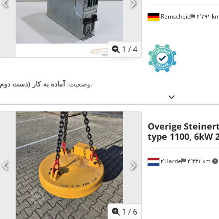
Remscheid
۴٬۲۹۱ k
1
/
4
,
وضعیت:
آماده به کار (دست دوم)
Overige
Steiner
type 1100, 6kW 
t'Harde
۴٬۴۳۱ km
1
/
6