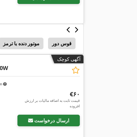
قوس دور
موتور دنده با ترمز
آگهی کوچک
00W
km
‎€۶۰
قیمت ثابت به اضافه مالیات بر ارزش
افزوده
ارسال درخواست