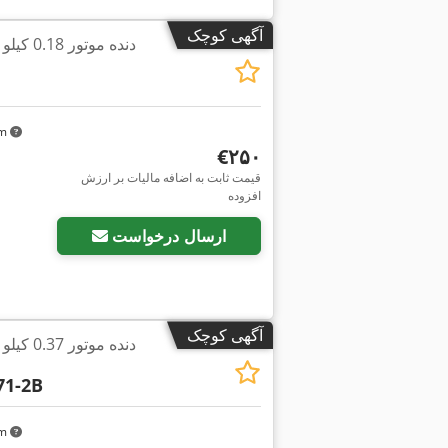
آگهی کوچک
km
‎€۲۵۰
قیمت ثابت به اضافه مالیات بر ارزش
افزوده
ارسال درخواست
آگهی کوچک
1-2B
km