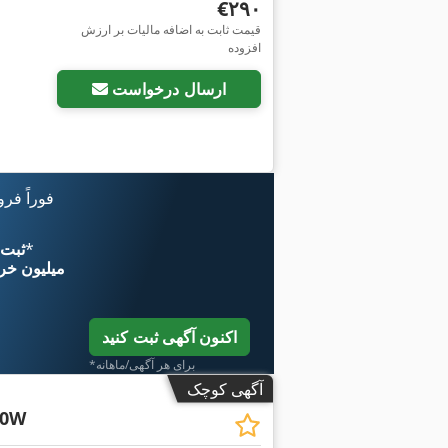
‎€۲۹۰
قیمت ثابت به اضافه مالیات بر ارزش
افزوده
ارسال درخواست
فوراً فر
*
اکنون از 
۱۱ میلیون خر
اکنون آگهی ثبت کنید
*برای هر آگهی/ماهانه
آگهی کوچک
00W