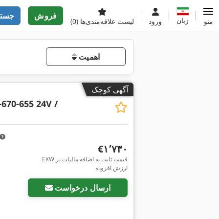
فروش
جستج
زبان
منو
ورود
لیست علاقه‌مندی‌ها
(0)
اهمیت
آگهی کوچک
-670-655 24V /
‎€۱٬۷۳۰
EXW قیمت ثابت به اضافه مالیات بر
ارزش افزوده
ارسال درخواست