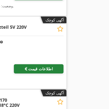
,
وضعیت:
ب
آگهی کوچک
teil 5V 220V
اطلاعات قیمت
آگهی کوچک
170
18°C 220V