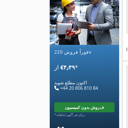
فوراً فروش 220v
*
‎€۴٫۴۹
از
اکنون مطلع شوید
+44 20 806 810 84
فروش بدون کمیسیون
*برای هر آگهی/ماهانه