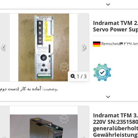
Indramat
TVM 2.
Servo Power Su
Remscheid
۴٬۲۹۱ k
1
/
3
,
وضعیت:
آماده به کار (دست دوم)
Indramat
TFM 3.
220V SN:235158
generalüberhol
Gewährleistung