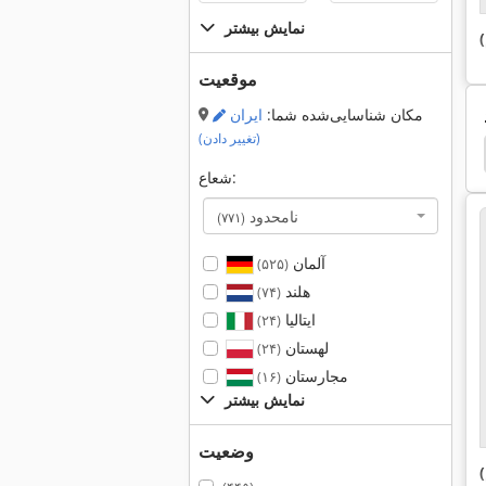
نمایش بیشتر
موقعیت
مکان شناسایی‌شده شما:
ایران
(تغییر دادن)
amat
Heidenhain
Servomotor
Bosch Ecm
شعاع:
نامحدود
(۷۷۱)
آلمان
(۵۲۵)
هلند
(۷۴)
ایتالیا
(۲۴)
لهستان
(۲۴)
مجارستان
(۱۶)
نمایش بیشتر
وضعیت