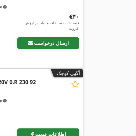
km
‎€۴۰
قیمت ثابت به اضافه مالیات بر ارزش
افزوده
ارسال درخواست
آگهی کوچک
20V 0.R 230 92
km
اطلاعات قیمت