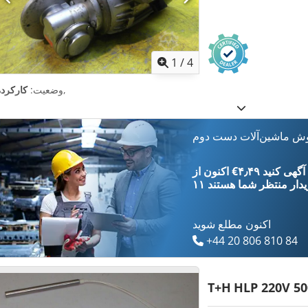
1
/
4
,
وضعیت:
کارکرده
وش ماشین‌آلات دست دوم
‎€۴٫۴۹ ثبت آگهی کنید
یدار
منتظر شما هستند
اکنون مطلع شوید
+44 20 806 810 84
T+H
HLP 220V 5