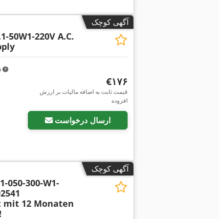
آگهی کوچک
1-50W1-220V A.C.
pply
m
‎€۱۷۶
قیمت ثابت به اضافه مالیات بر ارزش
افزوده
ارسال درخواست
آگهی کوچک
1-050-300-W1-
02541
t mit 12 Monaten
!