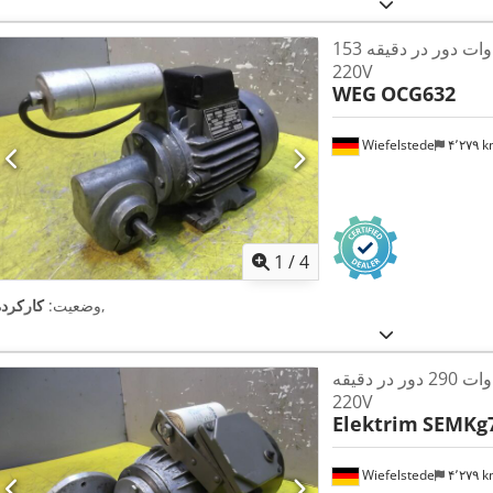
دنده موتور 0.18 کیلو وات دور در دقیقه 153
220V
WEG
OCG632
Wiefelstede
۴٬۲۷۹ 
1
/
4
,
وضعیت:
کارکرده
دنده موتور 0.37 کیلو وات 290 دور در دقیقه
220V
Elektrim
SEMKg7
Wiefelstede
۴٬۲۷۹ 