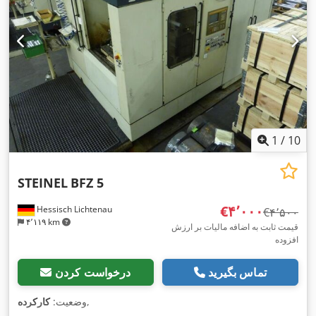
1
/
10
STEINEL
BFZ 5
‎€۴٬۰۰۰
Hessisch Lichtenau
‎€۴٬۵۰۰
۴٬۱۱۹ km
قیمت ثابت به اضافه مالیات بر ارزش
افزوده
تماس بگیرید
درخواست کردن
,
وضعیت:
کارکرده