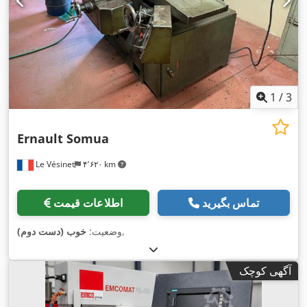
1
/
3
Ernault Somua
Le Vésinet
۴٬۶۲۰ km
تماس بگیرید
اطلاعات قیمت
,
وضعیت:
خوب (دست دوم)
آگهی کوچک