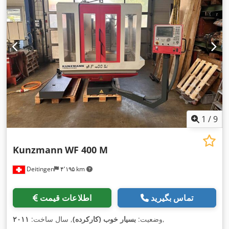
1
/
9
Kunzmann
WF 400 M
Deitingen
۴٬۱۹۵ km
تماس بگیرید
اطلاعات قیمت
,
وضعیت:
بسیار خوب (کارکرده)
, سال ساخت:
۲۰۱۱