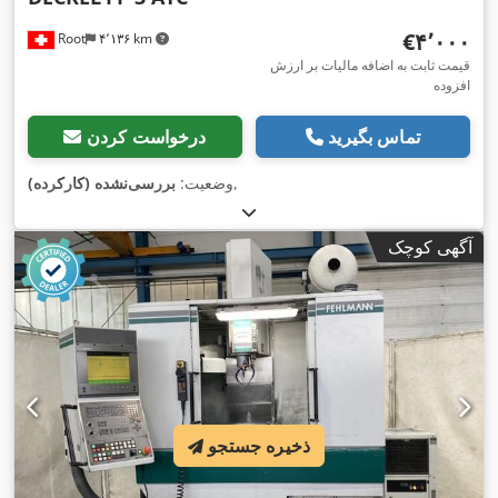
‎€۴٬۰۰۰
Root
۴٬۱۳۶ km
قیمت ثابت به اضافه مالیات بر ارزش
افزوده
تماس بگیرید
درخواست کردن
,
وضعیت:
بررسی‌نشده (کارکرده)
آگهی کوچک
ذخیره جستجو