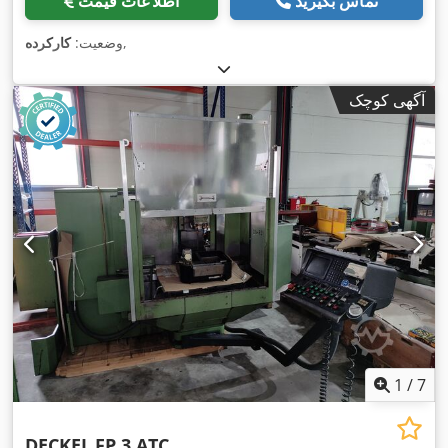
تماس بگیرید
اطلاعات قیمت
,
وضعیت:
کارکرده
آگهی کوچک
1
/
7
DECKEL
FP 3 ATC