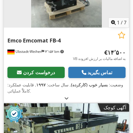
1
/
7
Emco
Emcomat FB-4
‎€۱۴٬۵۰۰
Ubstadt-Weiher
۴٬۱۵۲ km
VB به اضافه مالیات بر ارزش افزوده
تماس بگیرید
درخواست کردن
وضعیت:
بسیار خوب (کارکرده)
, سال ساخت:
۱۹۹۷
, قابلیت عملکرد:
,
کاملاً عملیاتی
آگهی کوچک