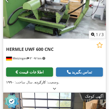
1
/
3
HERMLE
UWF 600 CNC
Metzingen
۴٬۰۹۲ km
تماس بگیرید
اطلاعات قیمت
,
وضعیت:
کارکرده
, سال ساخت:
۱۹۹۰
آگهی کوچک