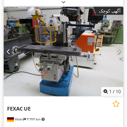
آگهی کوچک
1
/
10
FEXAC
UE
Velen
۴٬۳۲۴ km