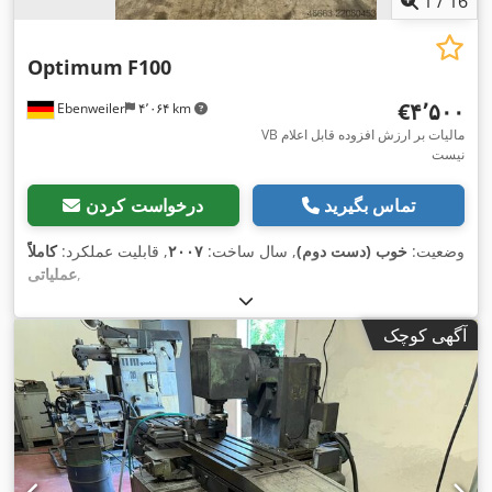
1
/
16
Optimum
F100
‎€۴٬۵۰۰
Ebenweiler
۴٬۰۶۴ km
VB مالیات بر ارزش افزوده قابل اعلام
نیست
تماس بگیرید
درخواست کردن
وضعیت:
خوب (دست دوم)
, سال ساخت:
۲۰۰۷
, قابلیت عملکرد:
کاملاً
,
عملیاتی
آگهی کوچک