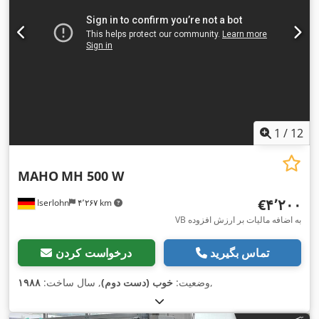
1
/
12
MAHO
MH 500 W
‎€۴٬۲۰۰
Iserlohn
۴٬۲۶۷ km
VB به اضافه مالیات بر ارزش افزوده
تماس بگیرید
درخواست کردن
,
وضعیت:
خوب (دست دوم)
, سال ساخت:
۱۹۸۸