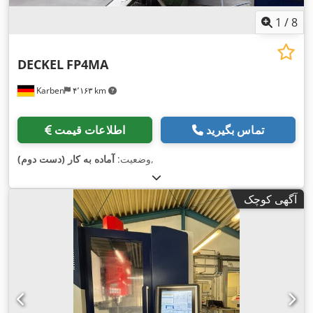
1
/
8
DECKEL
FP4MA
Karben
۴٬۱۶۳ km
تماس بگیرید
اطلاعات قیمت
,
وضعیت:
آماده به کار (دست دوم)
آگهی کوچک