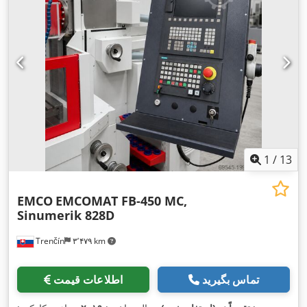
1
/
13
EMCO
EMCOMAT FB-450 MC,
Sinumerik 828D
Trenčín
۳٬۴۷۹ km
تماس بگیرید
اطلاعات قیمت