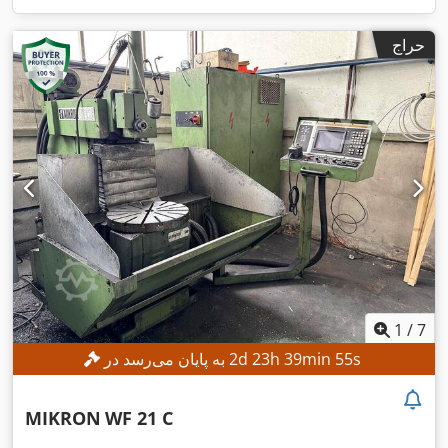
حراج
1
/
7
s
52
min
39
h
23
d
2
به پایان می‌رسد در
MIKRON
WF 21 C