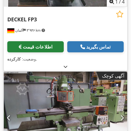
1
/
4
DECKEL
FP3
۳٬۹۴۶ km
آلمان
تماس بگیرید
اطلاعات قیمت
,
وضعیت:
کارکرده
آگهی کوچک