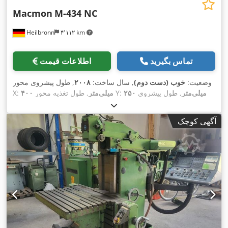
Macmon
M-434 NC
Heilbronn
۴٬۱۱۲ km
تماس بگیرید
اطلاعات قیمت
وضعیت:
خوب (دست دوم)
, سال ساخت:
۲۰۰۸
, طول پیشروی محور
۲۵۰ میلی‌متر
, طول پیشروی
, طول تغذیه محور Y:
۴۰۰ میلی‌متر
X:
,
۴۰۰ میلی‌متر
محور Z:
آگهی کوچک