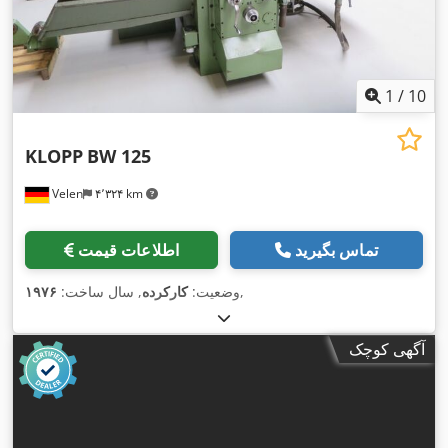
1
/
10
KLOPP
BW 125
Velen
۴٬۳۲۴ km
تماس بگیرید
اطلاعات قیمت
,
وضعیت:
کارکرده
, سال ساخت:
۱۹۷۶
آگهی کوچک