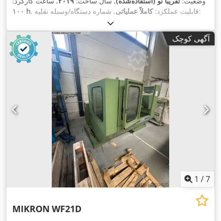
وضعیت:
تقریباً نو (استفاده‌شده)
, سال ساخت:
۲۰۱۹
, ساعت کارکرد:
, شماره دستگاه/وسیله نقلیه:
, قابلیت عملکرد:
کاملاً عملیاتی
۱۰۰ h
۴۵۰ میلی‌متر
, طول تغذیه محور
, طول پیشروی محور X:
F9B192402
۴۰۰ میلی‌متر
, حداکثر
, طول پیشروی محور Z:
۳۵۰ میلی‌متر
Y:
آگهی کوچک
سرعت اسپیندل:
۵٬۰۰۰ دور/دقیقه
, مسافت حرکت محور عمودی:
۸۰
, حرکت سریع محور Y:
۵ متر/دقیقه
, حرکت سریع محور X:
میلی‌متر
۵ متر/دقیقه
, ارتفاع کل:
۱٬۹۹۰
, حرکت سریع محور Z:
۵ متر/دقیقه
میلی‌متر
, عرض کل:
۲٬۰۳۰ میلی‌متر
, طول کل:
۱٬۹۸۰ میلی‌متر
,
عرض میز:
۲۷۰ میلی‌متر
, طول میز:
۴۰۰ میلی‌متر
, نوع جریان
ورودی:
سه فاز
, حداکثر سرعت چرخش:
۵٬۰۰۰ دور/دقیقه
, سرعت
چرخش (دقیقه):
۱۰ دور/دقیقه
, ظرفیت بار میز:
۴۵۰ کیلوگرم
, وزن
, حداکثر وزن قطعه کار:
۴۰۰ V
کل:
۲٬۲۷۰ کیلوگرم
, ولتاژ ورودی:
, فرکانس ورودی:
۵۰ هرتز
,
۱۶ A
۴۵۰ کیلوگرم
, جریان ورودی:
تجهیزات:
سرعت چرخش به طور نامحدود قابل تنظیم, مستندات /
,
راهنما, نشان CE
1
/
7
MIKRON
WF21D