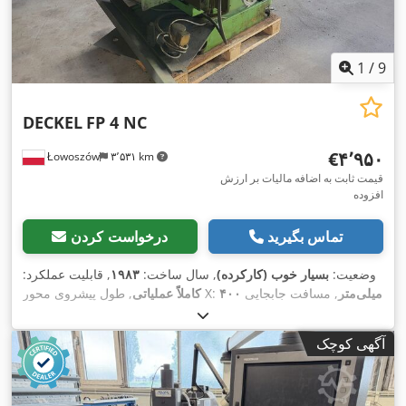
1
/
9
DECKEL
FP 4 NC
‎€۴٬۹۵۰
Łowoszów
۳٬۵۳۱ km
قیمت ثابت به اضافه مالیات بر ارزش
افزوده
تماس بگیرید
درخواست کردن
وضعیت:
بسیار خوب (کارکرده)
, سال ساخت:
۱۹۸۳
, قابلیت عملکرد:
۴۰۰ میلی‌متر
, مسافت جابجایی
, طول پیشروی محور X:
کاملاً عملیاتی
۴۰۰ میلی‌متر
,
, مسافت حرکت محور Y:
۴۰۰ میلی‌متر
محور X:
,
۴۰۰ میلی‌متر
مسافت حرکت محور Z:
آگهی کوچک