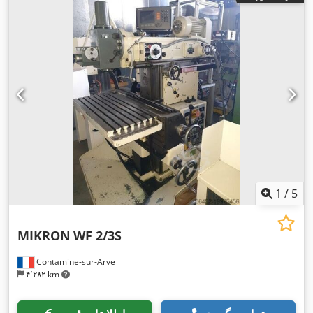
1
/
5
MIKRON
WF 2/3S
Contamine-sur-Arve
۴٬۲۸۲ km