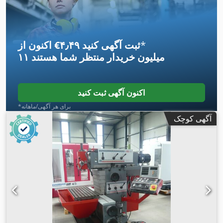
اسپیندل (دقیقه):
۵۰ دور/دقیقه
, عرض میز:
۵۰۰ میلی‌متر
, طول میز:
۶۳۰ میلی‌متر
, نوع جریان ورودی:
سه فاز
, حداکثر سرعت چرخش:
۱۲٬۰۰۰ دور/دقیقه
, سرعت چرخش (دقیقه):
۵۰ دور/دقیقه
, وزن کل:
, فرکانس
۲۹ A
, جریان ورودی:
۴۰۰ V
۶٬۵۰۰ کیلوگرم
, ولتاژ ورودی:
*
اکنون از ‎€۴٫۴۹ ثبت آگهی کنید
,
ورودی:
۵۰ هرتز
۱۱ میلیون خریدار
منتظر شما هستند
اکنون آگهی ثبت کنید
*برای هر آگهی/ماهانه
آگهی کوچک