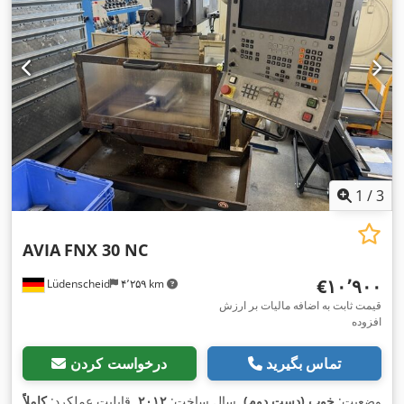
1
/
3
AVIA
FNX 30 NC
‎€۱۰٬۹۰۰
Lüdenscheid
۴٬۲۵۹ km
قیمت ثابت به اضافه مالیات بر ارزش
افزوده
تماس بگیرید
درخواست کردن
وضعیت:
خوب (دست دوم)
, سال ساخت:
۲۰۱۲
, قابلیت عملکرد:
کاملاً