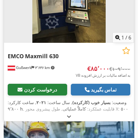
1
/
6
EMCO
Maxmill 630
‎€۸۵٬۰۰۰
Gußwerk
۳٬۶۳۶ km
‎€۱۰۹٬۰۰۰
VB به اضافه مالیات بر ارزش افزوده
تماس بگیرید
درخواست کردن
وضعیت:
بسیار خوب (کارکرده)
, سال ساخت:
۲۰۲۱
, ساعت کارکرد:
۵۰۰
, طول پیشروی محور X:
, قابلیت عملکرد:
کاملاً عملیاتی
۹٬۸۰۰ h
, طول پیشروی محور Z:
۴۶۰ میلی‌متر
, طول تغذیه محور Y:
میلی‌متر
۵۰۰ میلی‌متر
, مسافت
, مسافت جابجایی محور X:
۴۵۰ میلی‌متر
۴۵۰
, مسافت حرکت محور Z:
۴۶۰ میلی‌متر
حرکت محور Y:
میلی‌متر
, حداکثر سرعت اسپیندل:
۱۲٬۰۰۰ دور/دقیقه
, سرعت