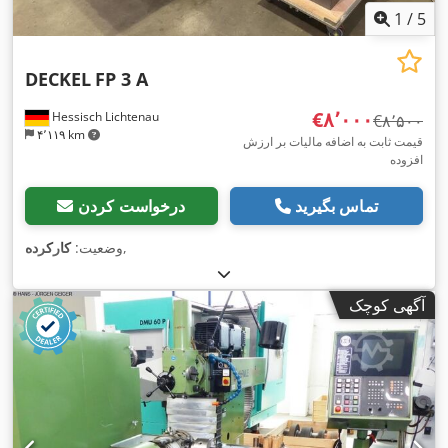
1
/
5
DECKEL
FP 3 A
‎€۸٬۰۰۰
Hessisch Lichtenau
‎€۸٬۵۰۰
۴٬۱۱۹ km
قیمت ثابت به اضافه مالیات بر ارزش
افزوده
تماس بگیرید
درخواست کردن
,
وضعیت:
کارکرده
آگهی کوچک