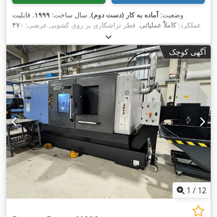
وضعیت:
آماده به کار (دست دوم)
, سال ساخت:
۱۹۹۹
, قابلیت
عملکرد:
کاملاً عملیاتی
, قطر تراشکاری بر روی کشویی عرضی:
۴۷۰
میلی‌متر
, طول تراشکاری:
۶۰۰ میلی‌متر
, قطر تراشکاری:
۵۷۰
,
میلی‌متر
, سوراخ اسپیندل:
۷۹ میلی‌متر
آگهی کوچک
1
/
12