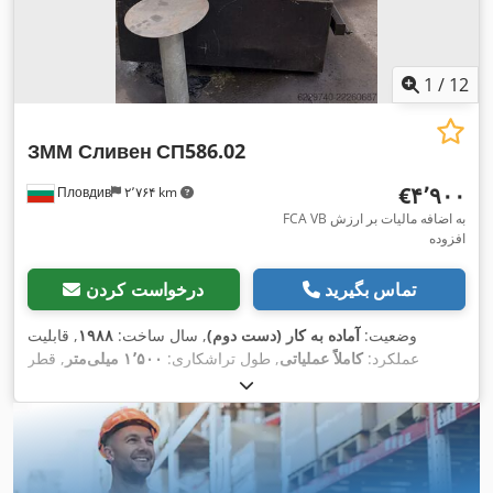
1
/
12
ЗММ Сливен
СП586.02
‎€۴٬۹۰۰
Пловдив
۲٬۷۶۴ km
FCA VB به اضافه مالیات بر ارزش
افزوده
تماس بگیرید
درخواست کردن
وضعیت:
آماده به کار (دست دوم)
, سال ساخت:
۱۹۸۸
, قابلیت
عملکرد:
کاملاً عملیاتی
, طول تراشکاری:
۱٬۵۰۰ میلی‌متر
, قطر
۵۰۰ میلی‌متر
,
, مسافت جابجایی محور X:
تراشکاری:
۵۸۰ میلی‌متر
۶۰۰ میلی‌متر
, توان موتور اسپیندل:
۱۵٬۰۰۰
مسافت حرکت محور Z:
,
وات
, نوع جریان ورودی:
سه فاز