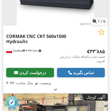
1
/
6
CORMAK
CNC CKT 560x1500
Hydraulic
‎€۳۳٬۸۸۵
Siedlce
۳٬۳۴۶ km
قیمت ثابت به اضافه مالیات بر ارزش
افزوده
تماس بگیرید
درخواست کردن
,
وضعیت:
نو
, سال ساخت:
۲۰۲۶
آگهی کوچک