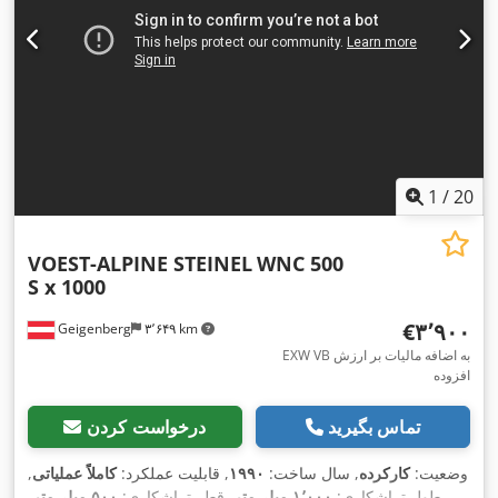
1
/
20
VOEST-ALPINE STEINEL
WNC 500
S x 1000
‎€۳٬۹۰۰
Geigenberg
۳٬۶۴۹ km
EXW VB به اضافه مالیات بر ارزش
افزوده
تماس بگیرید
درخواست کردن
وضعیت:
کارکرده
, سال ساخت:
۱۹۹۰
, قابلیت عملکرد:
کاملاً عملیاتی
,
طول تراشکاری:
۱٬۰۰۰ میلی‌متر
, قطر تراشکاری:
۵۰۰ میلی‌متر
,