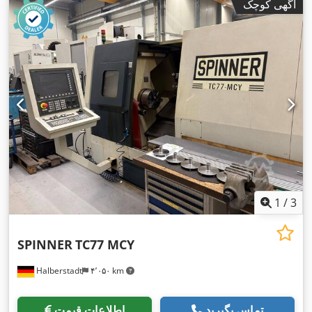
آگهی کوچک
1
/
3
SPINNER
TC77 MCY
Halberstadt
۴٬۰۵۰ km
تماس بگیرید
اطلاعات قیمت