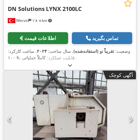
DN Solutions
LYNX 2100LC
Mersin
۱٬۸۰۸ km
تماس بگیرید
اطلاعات قیمت
وضعیت:
تقریباً نو (استفاده‌شده)
, سال ساخت:
۲۰۲۴
, ساعت کارکرد:
,
, قابلیت عملکرد:
کاملاً عملیاتی
۱۰۰ h
آگهی کوچک