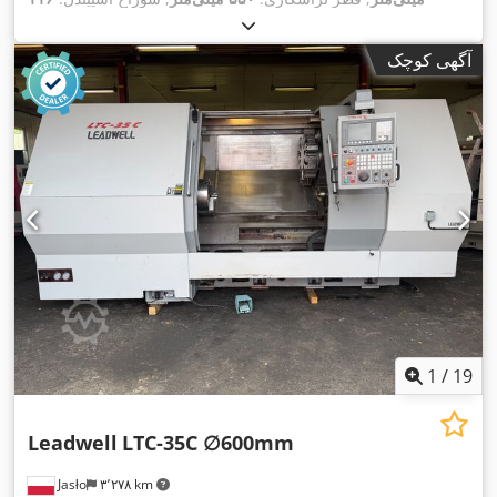
,
میلی‌متر
, حداکثر سرعت اسپیندل:
۲٬۰۰۰ دور/دقیقه
آگهی کوچک
1
/
19
Leadwell
LTC-35C ∅600mm
Jasło
۳٬۲۷۸ km