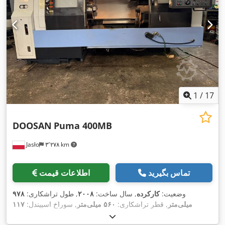
(دقیقه):
۵۰ دور/دقیقه
, حداکثر سرعت چرخش:
۳٬۱۵۰ دور/دقیقه
,
ارتفاع کل:
۲٬۱۸۰ میلی‌متر
, طول کل:
۵٬۷۵۵ میلی‌متر
, عرض کل:
۲٬۳۵۰ میلی‌متر
, نوع جریان ورودی:
تهویه مطبوع
, وزن کل:
۷٬۵۰۰
کیلوگرم
, قطر خارجی سه‌نظام:
۳۱۵ میلی‌متر
, تجهیزات:
سرعت
,
چرخش به طور نامحدود قابل تنظیم
1
/
17
DOOSAN
Puma 400MB
Jasło
۳٬۲۷۸ km
تماس بگیرید
اطلاعات قیمت
وضعیت:
کارکرده
, سال ساخت:
۲۰۰۸
, طول تراشکاری:
۹۷۸
میلی‌متر
, قطر تراشکاری:
۵۶۰ میلی‌متر
, سوراخ اسپیندل:
۱۱۷
,
میلی‌متر
, حداکثر سرعت اسپیندل:
۲٬۰۰۰ دور/دقیقه