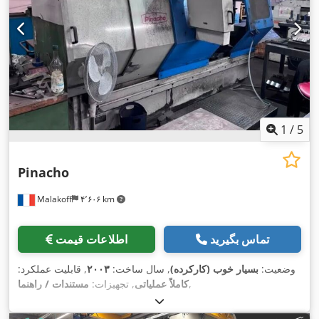
1
/
5
Pinacho
Malakoff
۴٬۶۰۶ km
تماس بگیرید
اطلاعات قیمت
وضعیت:
بسیار خوب (کارکرده)
, سال ساخت:
۲۰۰۳
, قابلیت عملکرد:
,
کاملاً عملیاتی
, تجهیزات:
مستندات / راهنما