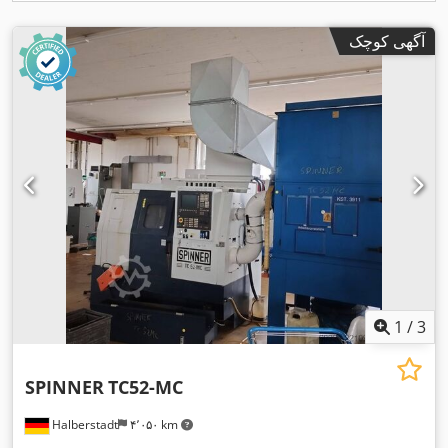
آگهی کوچک
1
/
3
SPINNER
TC52-MC
Halberstadt
۴٬۰۵۰ km