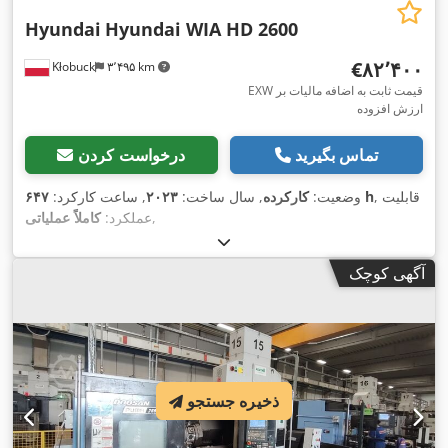
Hyundai
Hyundai WIA HD 2600
‎€۸۲٬۴۰۰
Kłobuck
۳٬۴۹۵ km
EXW قیمت ثابت به اضافه مالیات بر
ارزش افزوده
تماس بگیرید
درخواست کردن
, قابلیت
۶۴۷ h
وضعیت:
کارکرده
, سال ساخت:
۲۰۲۳
, ساعت کارکرد:
,
عملکرد:
کاملاً عملیاتی
آگهی کوچک
ذخیره جستجو