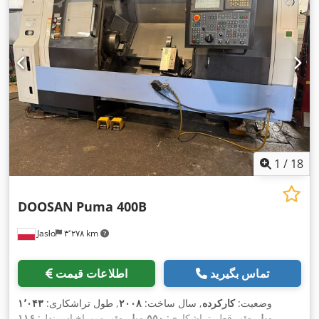
1
/
18
DOOSAN
Puma 400B
Jasło
۳٬۲۷۸ km
تماس بگیرید
اطلاعات قیمت
وضعیت:
کارکرده
, سال ساخت:
۲۰۰۸
, طول تراشکاری:
۱٬۰۴۳
میلی‌متر
, قطر تراشکاری:
۵۵۰ میلی‌متر
, سوراخ اسپیندل:
۱۱۶