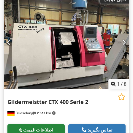
1
/
8
Gildermeistter
CTX 400 Serie 2
Brieselang
۳٬۹۴۸ km
تماس بگیرید
اطلاعات قیمت