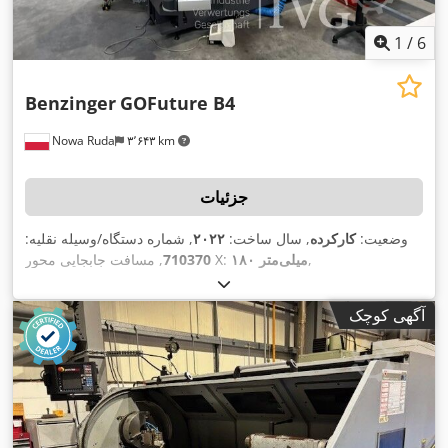
1
/
6
Benzinger
GOFuture B4
Nowa Ruda
۳٬۶۴۳ km
جزئیات
وضعیت:
کارکرده
, سال ساخت:
۲۰۲۲
, شماره دستگاه/وسیله نقلیه:
,
۱۸۰ میلی‌متر
, مسافت جابجایی محور X:
710370
آگهی کوچک