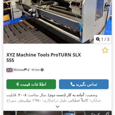
1
/
3
XYZ Machine Tools
ProTURN SLX
555
Wishaw
۵٬۰۹۶ km
تماس بگیرید
اطلاعات قیمت
وضعیت:
آماده به کار (دست دوم)
, سال ساخت:
۲۰۰۸
, قابلیت
عملکرد:
کاملاً عملیاتی
, طول تراشکاری:
۱٬۷۵۰ میلی‌متر
, سوراخ
اسپیندل:
۱۰۴ میلی‌متر
, حداکثر سرعت اسپیندل:
۱٬۸۰۰ دور/دقیقه
,
,
نوع جریان ورودی:
سه فاز
آگهی کوچک