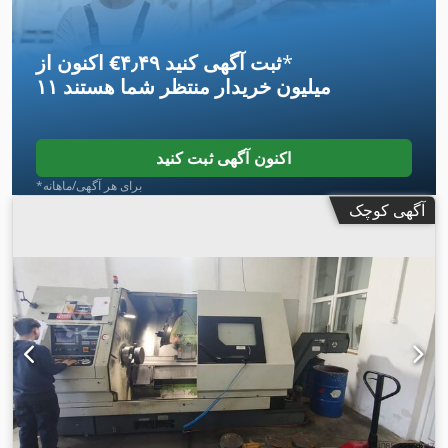
*
اکنون از ‎€۴٫۴۹ ثبت آگهی کنید
۱۱ میلیون خریدار
منتظر شما هستند
اکنون آگهی ثبت کنید
*برای هر آگهی/ماهانه
آگهی کوچک