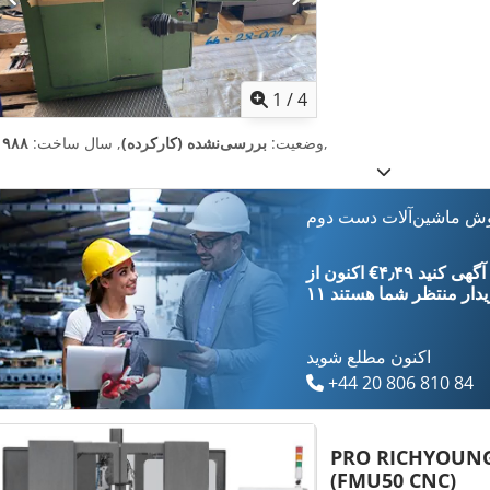
1
/
4
,
وضعیت:
بررسی‌نشده (کارکرده)
, سال ساخت:
۱۹۸۸
وش ماشین‌آلات دست دوم
‎€۴٫۴۹ ثبت آگهی کنید
یدار
منتظر شما هستند
اکنون مطلع شوید
+44 20 806 810 84
PRO RICHYOUN
(FMU50 CNC)