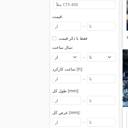
قیمت:
-
فقط با ذکر قیمت
سال ساخت:
-
ساعت کارکرد [h]:
-
طول کل [mm]:
-
عرض کل [mm]:
-