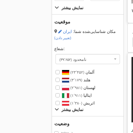
نمایش بیشتر
موقعیت
مکان شناسایی‌شده شما:
ایران
(تغییر دادن)
Naxos
Jones
Waldrich
Reform Semo 100
شعاع:
نامحدود
(۳۹٬۶۵۲)
آلمان
(۲۳٬۴۵۲)
هلند
(۳٬۱۷۹)
لهستان
(۲٬۹۸۱)
ایتالیا
(۱٬۹۱۱)
اتریش
(۱٬۳۸۰)
نمایش بیشتر
وضعیت