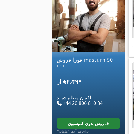
ی
فوراً فروش masturn 50
cnc
*
‎€۴٫۴۹
از
اکنون مطلع شوید
+44 20 806 810 84
فروش بدون کمیسیون
*برای هر آگهی/ماهانه