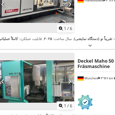
Pfaffenhofen
۴٬۱۲
1
/
6
:
تقریباً نو (دستگاه نمایشی)
, سال ساخت:
۲۰۲۵
, قابلیت عملکرد:
کاملاً عملیات
Deckel Maho
50
Fräsmaschine
München
۳٬۹۲۶ km
1
/
6