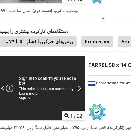
,
وضعیت:
خوب (دست دوم)
, سال ساخت:
۱۹۹۰
دستگاه‌های کارکرده بیشتری را ببینید
Am
Promecam
پرس‌های خم‌کن با فشار ۵۰ تا ۷۴ تن
FARREL
50 x 14 
Babberich
۴٬۳۷۷ k
1
/
22
میر (کارکرده)
, قطر سنگ‌زنی:
۱٬۲۹۵ میلی‌متر
, طول سنگ‌زنی:
۴٬۲۷۶ میلی‌متر