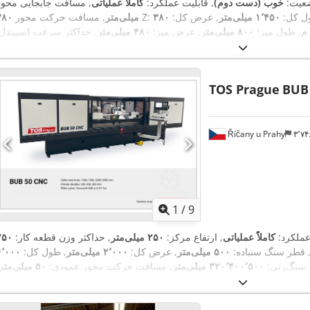
عیت:
خوب (دست دوم)
, قابلیت عملکرد:
کاملاً عملیاتی
ل کل:
۱٬۴۵۰ میلی‌متر
, عرض کل:
, مسافت حرکت محور Z:
۳۸۰ میلی‌متر
, طول میز:
۸۰۰ میلی‌متر
, عرض میز:
۴۸۰ میلی‌متر
, حداکثر سرعت اسپیندل:
,
۸٬۰۰۰ دور/دقیقه
, سرعت اسپیندل (دقیقه):
۲۰ دور/دقیقه
TOS Prague
BUB
Říčany u Prahy
۳٬
1
/
9
عملکرد:
کاملاً عملیاتی
, ارتفاع مرکز:
۲۵۰ میلی‌متر
, حداکثر وزن قطعه کار:
۷۵۰
 قطر سنگ سنباده:
۵۰۰ میلی‌متر
, عرض کل:
۲٬۰۰۰ میلی‌متر
, طول کل:
۶٬۰۰۰
 سنگ‌زنی:
۳۲۰٬۴۰۰٬۵۰۰ میلی‌متر
, مسافت حرکت محور عمودی:
۵۰ میلی‌متر
قطعه کار بین سنترها:
۵۰۰ میلی‌متر
, حداکثر
۵۰۰ g
وزن قطعه کار بین سنترها:
دل:
۵۶۰ دور/دقیقه
, سرعت اسپیندل (دقیقه):
۱ دور/دقیقه
ن کل:
۸٬۰۰۰ کیلوگرم
, مدت گارانتی:
۲۴ ماه‌ها
, حداکثر سرعت محور قطعه کار: