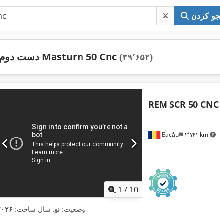
و کردن
دست دوم Masturn 50 Cnc
(۳۹٬۶۵۲)
REM
SCR 50 CNC
Bacău
۲٬۷۶۱ km
1
/
10
,
وضعیت:
نو
, سال ساخت:
۲۰۲۶