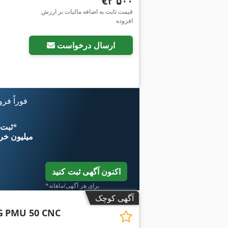
‎€۲٬۵۰۰
قیمت ثابت به اضافه مالیات بر ارزش
افزوده
ارسال درخواست
فوراً فر
*
اکنون از 
۱۱ میلیون خر
اکنون آگهی ثبت کنید
*برای هر آگهی/ماهانه
آگهی کوچک
G
PMU 50 CNC