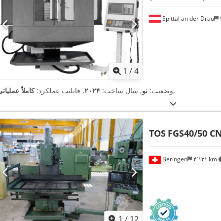
Spittal an der Drau
1
/
4
,
وضعیت:
نو
, سال ساخت:
۲۰۲۴
, قابلیت عملکرد:
کاملاً عملیات
TOS
FGS40/50 C
Beringen
۴٬۱۳۱ km
1
/
12