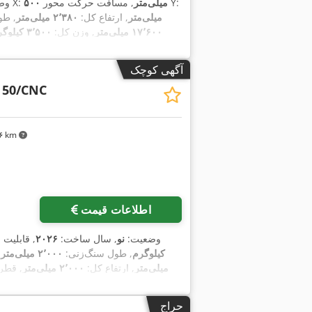
, مسافت حرکت محور Y:
۵۰۰ میلی‌متر
, مسافت جابجایی محور X:
وض
۳۸۰ میلی‌متر
, ارتفاع کل:
۲٬۳۸۰ میلی‌متر
, طو
۱۷٬۶۰۰ میلی‌متر
, وزن کل:
۳٬۵۰۰ کیلوگرم
آگهی کوچک
 50/CNC
۷۴۶ km
اطلاعات قیمت
وضعیت:
نو
, سال ساخت:
۲۰۲۶
, قابلیت 
کیلوگرم
, طول سنگ‌زنی:
۲٬۰۰۰ میلی‌متر
,
میلی‌متر
, ارتفاع کل:
۲٬۰۰۰ میلی‌متر
, قطر
, فاصله بین مراکز:
۲٬۲۰۰ میلی‌متر
, قطر 
۲٬۵۰۰ میلی‌متر
, سرعت
, طول پیشروی محور Z:
سرعت اسپین
حراج
اسپیندل سنگ زنی:
۱٬۴۰۰ دور/دقیقه
, وز