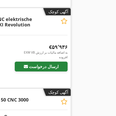
آگهی کوچک
C elektrische
I Revolution
‎€۵۹٬۹۳۶
EXW VB به اضافه مالیات بر ارزش
افزوده
ارسال درخواست
آگهی کوچک
50 CNC 3000