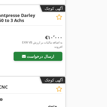
آگهی کوچک
ntpresse Darley
0 to 3 Achs
‎€۱۰٬۰۰۰
EXW VB به اضافه مالیات بر ارزش
درخواست تصاویر بیشتر
افزوده
ارسال درخواست
آگهی کوچک
 CNC