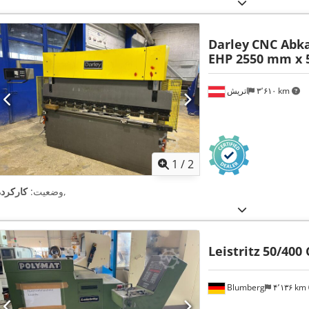
Darley
CNC Abka
EHP 2550 mm x 5
۳٬۶۱۰ km
اتریش
1
/
2
,
وضعیت:
کارکرده
Leistritz
50/400
Blumberg
۴٬۱۳۶ km