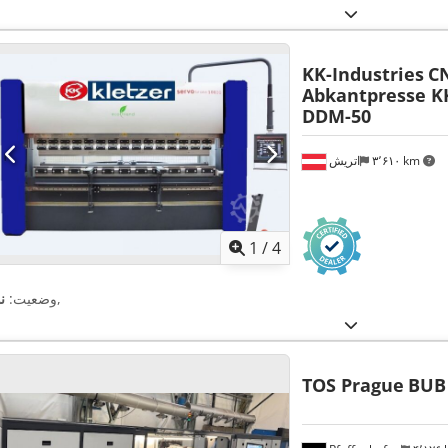
KK-Industries
CN
Abkantpresse KK
DDM-50
۳٬۶۱۰ km
اتریش
1
/
4
,
وضعیت:
ن
TOS Prague
BUB 