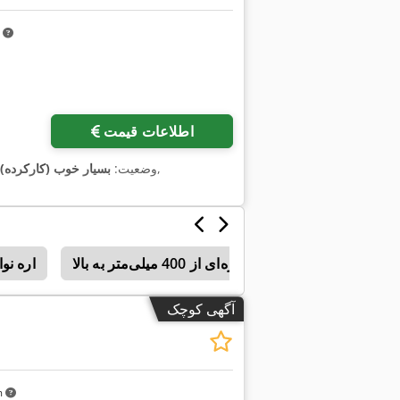
m
اطلاعات قیمت
,
وضعیت:
بسیار خوب (کارکرده)
یک – محدوده برش دایره‌ای از 400 میلی‌متر به بالا
اره نوار
آگهی کوچک
km