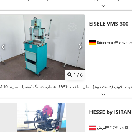
EISELE
VMS 300
Rödermark
۴٬۱۵۳ 
1
/
6
یت:
خوب (دست دوم)
, سال ساخت:
۱۹۹۴
, شماره دستگاه/وسیله نقلیه:
HESSE by ISITAN
۳٬۵۷۲ km
اتریش