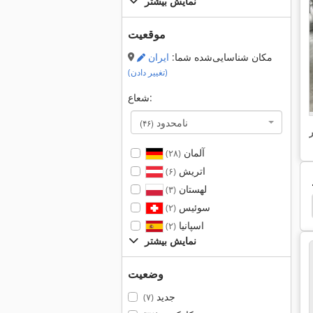
نمایش بیشتر
موقعیت
مکان شناسایی‌شده شما:
ایران
(تغییر دادن)
شعاع:
نامحدود
(۴۶)
آلمان
(۲۸)
اتریش
(۶)
لهستان
(۳)
o
Berg Schmid
Eisele Vms 350
Behringer
سوئیس
(۲)
اسپانیا
(۲)
نمایش بیشتر
وضعیت
جدید
(۷)