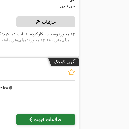
هنوز 3 روز
جزئیات
, دامنه برش صاف در ۴۵ درجه (محور X):
وضعیت:
کارکرده
, قابلیت عملکرد:
ک
۲۸۰ میلی‌متر
,
, دامنه برش صاف در ۹۰° (محور X):
۲۸۰ میلی‌متر
آگهی کوچک
۱۷۸ km
اطلاعات قیمت