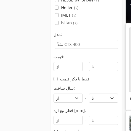
(۱)
Heller
(۱)
IMET
(۱)
Isitan
(۱)
مدل:
قیمت:
-
فقط با ذکر قیمت
سال ساخت:
-
قطر تیغ اره [mm]:
-