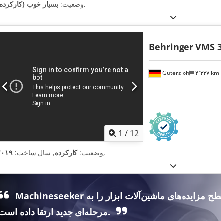
,
وضعیت:
بسیار خوب (کارکرده)
Behringer
VMS 3
Gütersloh
۴٬۲۲۷ km
1
/
12
,
وضعیت:
کارکرده
, سال ساخت:
۲۰۱۹
Machineseeker سطح مزایده‌های ماشین‌آلات ابزار را به
مرحله‌ای جدید ارتقا داده است.