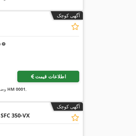
آگهی کوچک
km
اطلاعات قیمت
,
4110 HM 0001
وضع
آگهی کوچک
SFC 350-VX