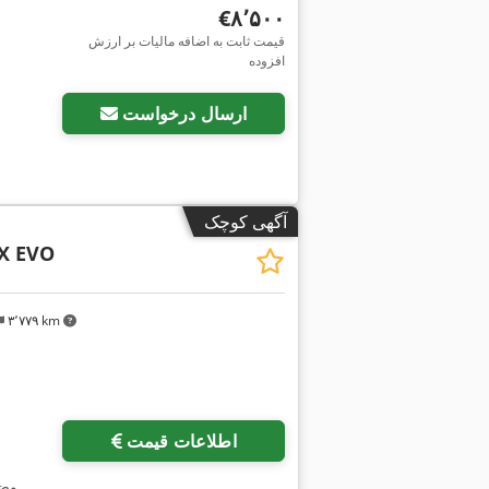
‎€۸٬۵۰۰
قیمت ثابت به اضافه مالیات بر ارزش
افزوده
ارسال درخواست
آگهی کوچک
SX EVO
۳٬۷۷۹ km
اطلاعات قیمت
,
وض