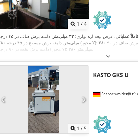
1
/
4
املاً عملیاتی
, عرض تیغه اره نواری:
۳۲ میلی‌متر
, دامنه برش مسطح در ۴۵ درجه (محور Y):
۲۸۰ میلی‌متر
,
۲۸۰ میلی‌متر
دامنه برش تخت در ۹۰ درجه (محور Y):
KASTO
GKS U
Sasbachwalden
۴٬
1
/
5