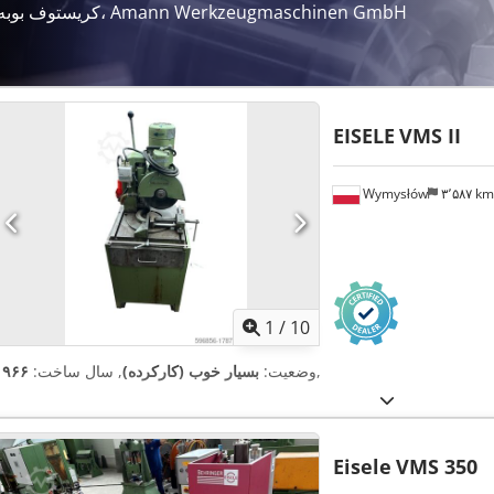
کریستوف بوبه، Amann Werkzeugmaschinen GmbH
EISELE
VMS II
Wymysłów
۳٬۵۸۷ k
1
/
10
,
وضعیت:
بسیار خوب (کارکرده)
, سال ساخت:
۱۹۶۶
Eisele
VMS 350