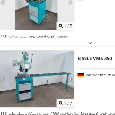
1
/
5
,
وضعیت:
خوب (دست دوم)
, سال ساخت:
۱۹۹۴
EISELE
VMS 350
Rödermark
۴٬۱۵۳ 
1
/
7
یت:
خوب (دست دوم)
, سال ساخت:
۱۹۹۶
, شماره دستگاه/وسیله نقلیه:
5562