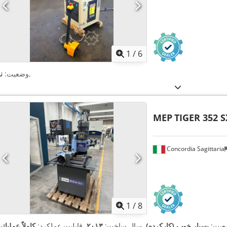
1
/
6
,
وضعیت:
ن
MEP
TIGER 352 
Concordia Sagittaria
1
/
8
عیت:
بسیار خوب (کارکرده)
, سال ساخت:
۲۰۱۳
, قابلیت عملکرد:
کاملاً عملیات