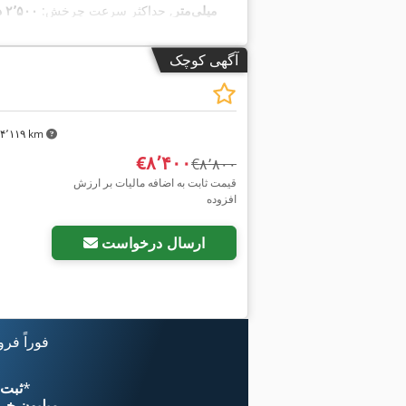
۴۰۰ میلی‌متر
, حداکثر سرعت چرخش:
۲٬۵۰۰ دور/دقیقه
آگهی کوچک
۴٬۱۱۹ km
‎€۸٬۴۰۰
‎€۸٬۸۰۰
قیمت ثابت به اضافه مالیات بر ارزش
افزوده
ارسال درخواست
فوراً فر
*
اکنون از 
۱۱ میلیون خر