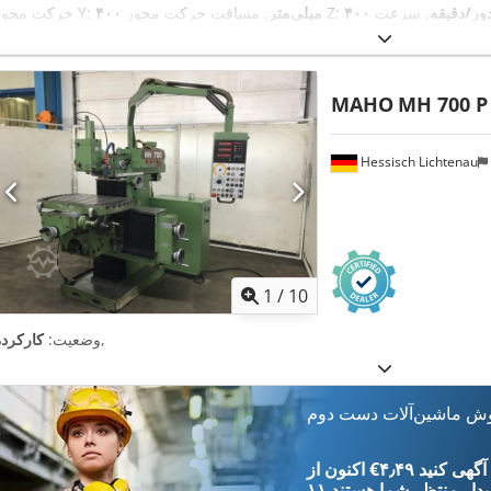
, سرعت
, مسافت حرکت محور Z:
۴۰۰ میلی‌متر
حرکت محور Y:
,
۴۰۰ V
چرخش (دقیقه):
۵۰ دور/دقیقه
, ولتاژ ورودی:
MAHO
MH 700 P
Hessisch Lichtenau
1
/
10
,
وضعیت:
کارکرده
وش ماشین‌آلات دست دوم
‎€۴٫۴۹ ثبت آگهی کنید
یدار
منتظر شما هستند