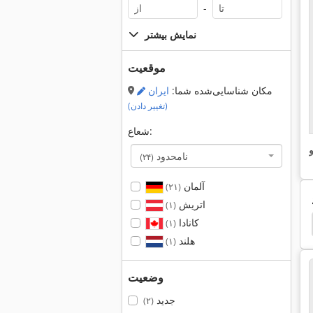
-
نمایش بیشتر
موقعیت
مکان شناسایی‌شده شما:
ایران
(تغییر دادن)
شعاع:
و
نامحدود
(۲۴)
آلمان
(۲۱)
اتریش
(۱)
کانادا
ابزار آلفا کلاه دیدم
اتاق زیر شیروانی ركنج
سابق لامپ 
(۱)
هلند
(۱)
وضعیت
جدید
(۲)