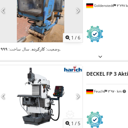
Goldenstedt
۴٬۲۴۷
1
/
6
,
وضعیت:
کارکرده
, سال ساخت:
۱۹۹۹
DECKEL
FP 3 Akt
Feucht
۳٬۹۷۰ km
1
/
5