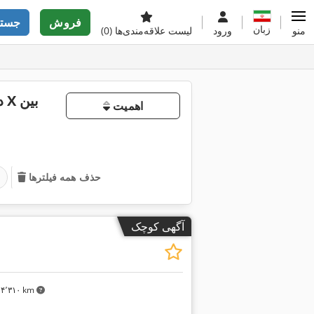
فروش
جستج
زبان
منو
ورود
لیست علاقه‌مندی‌ها
(0)
د
اهمیت
حذف همه فیلترها
آگهی کوچک
۴٬۳۱۰ km