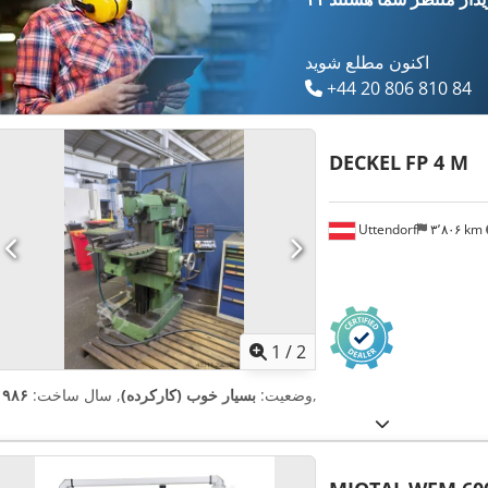
اکنون مطلع شوید
+44 20 806 810 84
DECKEL
FP 4 M
Uttendorf
۳٬۸۰۶ km
1
/
2
,
وضعیت:
بسیار خوب (کارکرده)
, سال ساخت:
۱۹۸۶