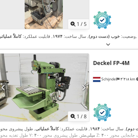
1
/
5
,
وضعیت:
خوب (دست دوم)
, سال ساخت:
۱۹۷۴
, قابلیت عملکرد:
کاملاً عملیات
Deckel
FP-4M
Schijndel
۴٬۴۱۸ km
1
/
8
ت دوم)
, سال ساخت:
۱۹۸۴
, قابلیت عملکرد:
کاملاً عملیاتی
, طول پیشروی محور Z:
۴۰۰ میلی‌متر
طول تغذیه محور Y: