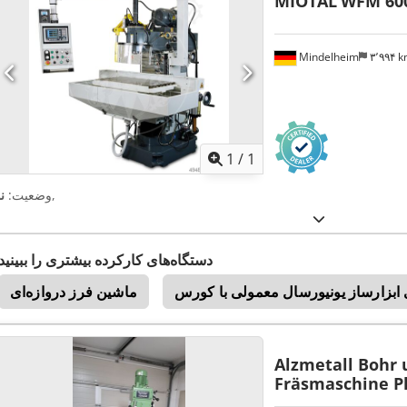
MIOTAL
WFM 60
Mindelheim
۳٬۹۹۴ 
اویر بیشتر
1
/
1
,
وضعیت:
ن
دستگاه‌های کارکرده بیشتری را ببینید
ماشین‌ فرز دروازه‌ای
Alzmetall Bohr 
Fräsmaschine P