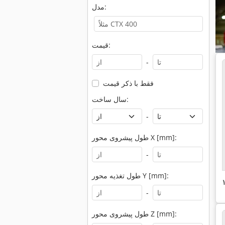
مدل:
قیمت:
-
فقط با ذکر قیمت
سال ساخت:
-
طول پیشروی محور X [mm]:
-
طول تغذیه محور Y [mm]:
-
طول پیشروی محور Z [mm]: