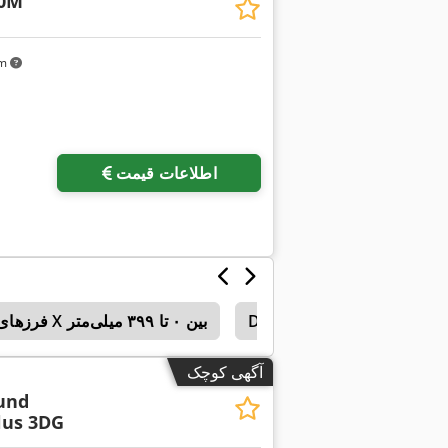
0M
km
درخواست تص
اطلاعات قیمت
Deckel Fp 
Deckel Fp
فرزهای ابزارساز یونیورسال معمولی با کورس X بین ۰ تا ۳۹۹ میلی‌متر
آگهی کوچک
und
lus 3DG