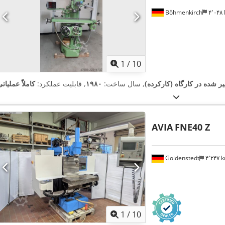
Böhmenkirch
۴٬۰۴
1
/
10
یر شده در کارگاه (کارکرده)
, سال ساخت:
۱۹۸۰
, قابلیت عملکرد:
کاملاً عملیات
AVIA
FNE40 Z
Goldenstedt
۴٬۲۴۷
1
/
10