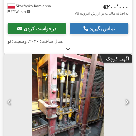
‎€۲۰۰٬۰۰۰
Skarżysko-Kamienna
۳٬۳۸۱ km
VB به اضافه مالیات بر ارزش افزوده
تماس بگیرید
درخواست کردن
,
سال ساخت:
۲۰۲۰
, وضعیت:
نو
آگهی کوچک