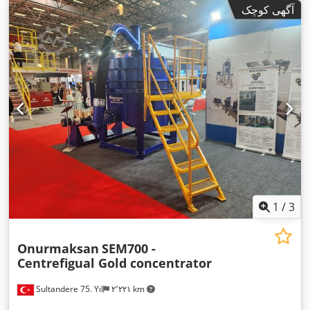
آگهی کوچک
1
/
3
Onurmaksan
SEM700 -
Centrefigual Gold concentrator
Sultandere 75. Yıl
۲٬۲۲۱ km