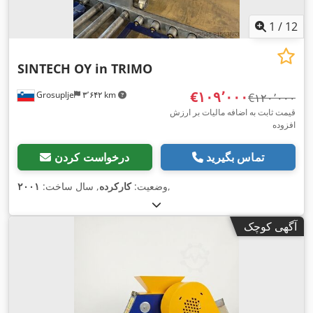
1
/
12
SINTECH OY in TRIMO
‎€۱۰۹٬۰۰۰
Grosuplje
۳٬۶۴۲ km
‎€۱۲۰٬۰۰۰
قیمت ثابت به اضافه مالیات بر ارزش
افزوده
تماس بگیرید
درخواست کردن
,
وضعیت:
کارکرده
, سال ساخت:
۲۰۰۱
آگهی کوچک