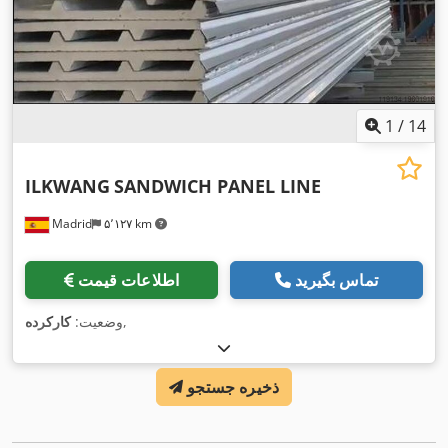
1
/
14
ILKWANG
SANDWICH PANEL LINE
Madrid
۵٬۱۲۷ km
تماس بگیرید
اطلاعات قیمت
,
وضعیت:
کارکرده
ذخیره جستجو