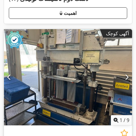
اهمیت
آگهی کوچک
1
/
9