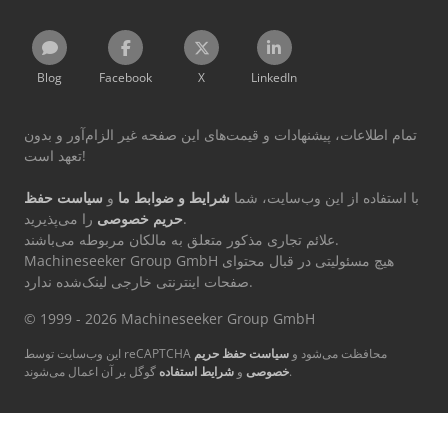
Blog
Facebook
X
LinkedIn
تمام اطلاعات، پیشنهادات و قیمت‌های این صفحه غیر الزام‌آور و بدون
تعهد است!
با استفاده از این وب‌سایت، شما
شرایط و ضوابط ما
و
سیاست حفظ
را می‌پذیرید.
حریم خصوصی
علائم تجاری مذکور متعلق به مالکان مربوطه می‌باشند.
Machineseeker Group GmbH هیچ مسئولیتی در قبال محتوای
صفحات اینترنتی خارجی لینک‌شده ندارد.
© 1999 - 2026 Machineseeker Group GmbH
این وب‌سایت توسط reCAPTCHA محافظت می‌شود و
سیاست حفظ حریم
گوگل بر آن اعمال می‌شوند.
خصوصی
و
شرایط استفاده