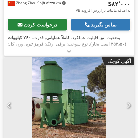
‎$۸۲٬۰۰۰
Zheng Zhou Shi
۵٬۴۲۵ km
VB به اضافه مالیات بر ارزش افزوده
تماس بگیرید
درخواست کردن
وضعیت:
نو
, قابلیت عملکرد:
کاملاً عملیاتی
, قدرت:
۲۶۰ کیلووات
(۳۵۳٫۵۰ اسب بخار)
, نوع سوخت:
برقی
, رنگ:
قرمز تیره
, وزن کل:
۴۲٬۰۰۰ کیلوگرم
, وزن عملیاتی:
۴۲٬۰۰۰ کیلوگرم
, وضعیت زنجیر:
,
۱۰۰ درصد
, پیکربندی محور:
3 محور
, سال ساخت:
۲۰۲۶
آگهی کوچک