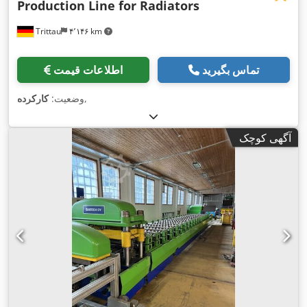
Production Line for Radiators
Trittau
۴٬۱۴۶ km
تماس بگیرید
اطلاعات قیمت
,
وضعیت:
کارکرده
آگهی کوچک