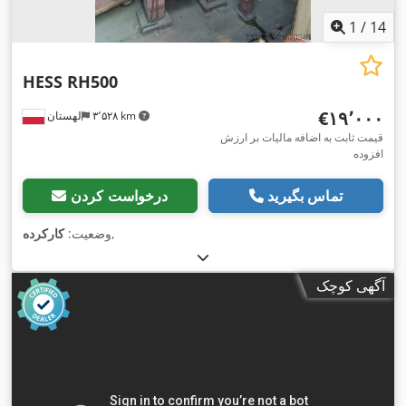
1
/
14
HESS RH500
‎€۱۹٬۰۰۰
۳٬۵۲۸ km
لهستان
قیمت ثابت به اضافه مالیات بر ارزش
افزوده
تماس بگیرید
درخواست کردن
,
وضعیت:
کارکرده
آگهی کوچک