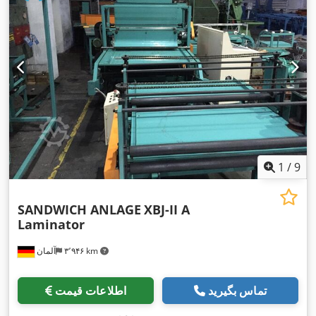
1
/
9
SANDWICH ANLAGE
XBJ-II A
Laminator
۳٬۹۴۶ km
آلمان
تماس بگیرید
اطلاعات قیمت