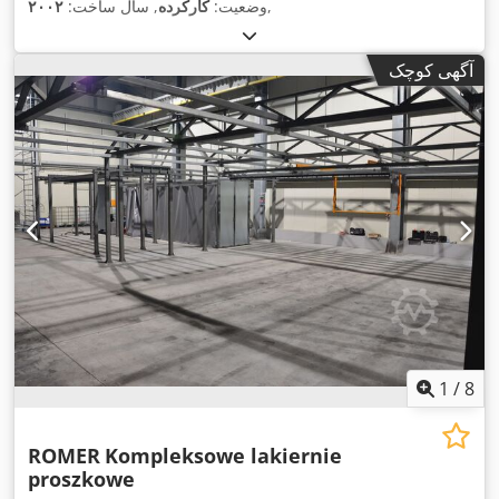
,
وضعیت:
کارکرده
, سال ساخت:
۲۰۰۲
آگهی کوچک
1
/
8
ROMER
Kompleksowe lakiernie
proszkowe