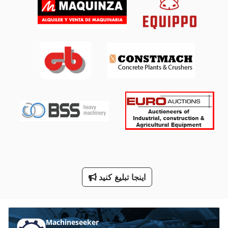
International 584
Kgs 1670
Ng 200
Stock
Tak 18
Tps 330
Tur 560
نصب شده
کار خودرو
اینجا تبلیغ کنید
Machineseeker