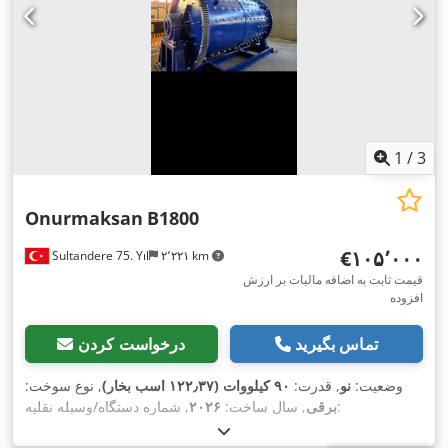
1
/
3
Onurmaksan
B1800
‎€۱۰۵٬۰۰۰
Sultandere 75. Yıl
۲٬۲۲۱ km
قیمت ثابت به اضافه مالیات بر ارزش
افزوده
تماس بگیرید
درخواست کردن
وضعیت:
نو
, قدرت:
۹۰ کیلووات (۱۲۲٫۳۷ اسب بخار)
, نوع سوخت:
, شماره دستگاه/وسیله نقلیه:
برقی
, سال ساخت:
۲۰۲۶
B18002026002
,