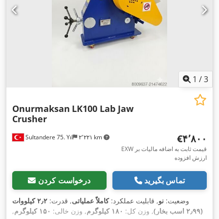
1
/
3
Onurmaksan
LK100 Lab Jaw
Crusher
‎€۴٬۸۰۰
Sultandere 75. Yıl
۲٬۲۲۱ km
EXW قیمت ثابت به اضافه مالیات بر
ارزش افزوده
تماس بگیرید
درخواست کردن
وضعیت:
نو
, قابلیت عملکرد:
کاملاً عملیاتی
, قدرت:
۲٫۲ کیلووات
(۲٫۹۹ اسب بخار)
, وزن کل:
۱۸۰ کیلوگرم
, وزن خالی:
۱۵۰ کیلوگرم
,