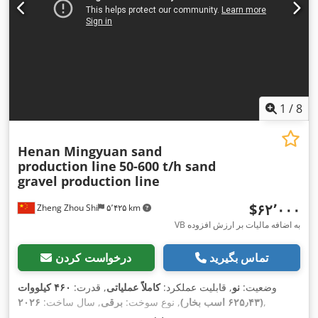
1
/
8
Henan Mingyuan sand
production line
50-600 t/h sand
gravel production line
‎$۶۲٬۰۰۰
Zheng Zhou Shi
۵٬۴۲۵ km
VB به اضافه مالیات بر ارزش افزوده
تماس بگیرید
درخواست کردن
وضعیت:
نو
, قابلیت عملکرد:
کاملاً عملیاتی
, قدرت:
۴۶۰ کیلووات
,
(۶۲۵٫۴۳ اسب بخار)
, نوع سوخت:
برقی
, سال ساخت:
۲۰۲۶