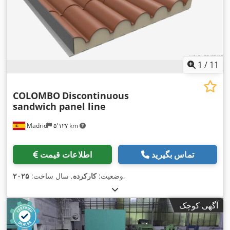
1
/
11
COLOMBO
Discontinuous
sandwich panel line
Madrid
۵٬۱۲۷ km
تماس بگیرید
اطلاعات قیمت
,
وضعیت:
کارکرده
, سال ساخت:
۲۰۲۵
آگهی کوچک