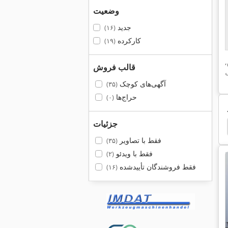
وضعیت
جدید
(۱۶)
کارکرده
(۱۹)
,
قالب فروش
آگهی‌های کوچک
(۳۵)
حراج‌ها
(۰)
جزئیات
Rehnen
Albert Goecker Kg
Bgu Rlg 1000
فقط با تصاویر
(۳۵)
فقط با ویدئو
(۲)
فقط فروشندگان تأییدشده
(۱۶)