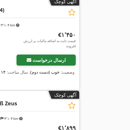
آگهی کوچک
4)
۴٬۱۰۴ km
‎€۱٬۴۵۰
قیمت ثابت به اضافه مالیات بر ارزش
افزوده
ارسال درخواست
وضعیت:
خوب (دست دوم)
, سال ساخت:
۰۱۴
آگهی کوچک
ß Zeus
f
۴٬۱۰۳ km
‎€۱٬۸۹۹