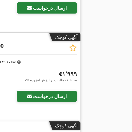
ارسال درخواست
آگهی کوچک
00
۴٬۰۸۷ km
‎€۱٬۹۹۹
VB به اضافه مالیات بر ارزش افزوده
ارسال درخواست
آگهی کوچک