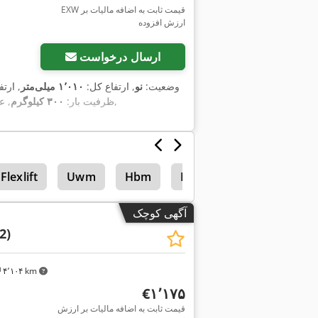
EXW قیمت ثابت به اضافه مالیات بر
ارزش افزوده
درخواست تص
ارسال درخواست
وضعیت:
نو
, ارتفاع کل:
۱٬۰۱۰ میلی‌متر
, ارت
,
ظرفیت بار:
۳۰۰ کیلوگرم
, ع
Flexlift
Uwm
Hbm
Hbm 480
آگهی کوچک
2)
۴٬۱۰۴ km
‎€۱٬۱۷۵
قیمت ثابت به اضافه مالیات بر ارزش