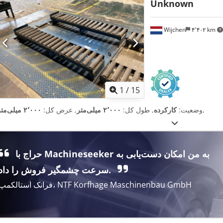
Unknown
Wijchen
۴٬۴۰۲ km
1
/
15
,
وضعیت:
کارکرده
, طول کل:
۲٬۰۰۰ میلی‌متر
, عرض کل:
۲٬۰۰۰ میلی‌متر
حراج با Machineseeker به من امکان دست‌یابی به
سرعت چشمگیر فروش را داد.
فرانک استالکمپ، NTF Korfhage Maschinenbau GmbH