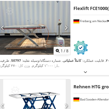
Flexlift
FCE1000(
Freiberg am Neckar
1
/
8
۲
, قابلیت عملکرد:
کاملاً عملیاتی
, شماره دستگاه/وسیله نقلیه:
50797
, ظرفیت
,
بار:
۱٬۰۰۰ کیلوگرم
, وزن کل:
۲۷۰ کیلوگرم
Rehnen
HTG gro
Bad Sooden-Allendor