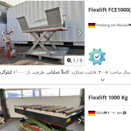
Flexlift
FCE1000(
Freiberg am Neckar
1
/
9
 سال ساخت:
۲۰۰۸
, قابلیت عملکرد:
کاملاً عملیاتی
, ظرفیت بار:
۱٬۰۰۰ کیلوگرم
Flexlift
1000 Kg
Wald
۴٬۰۹۰ km