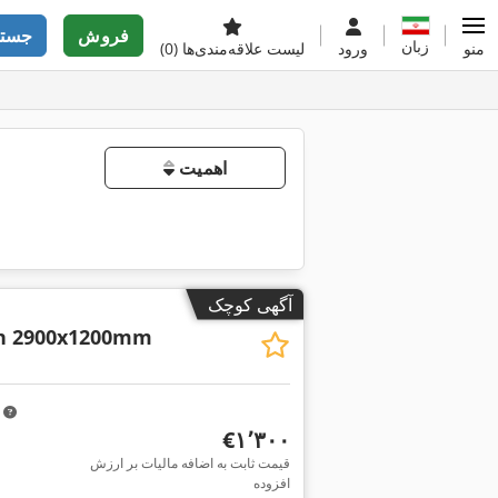
فروش
جستج
زبان
منو
ورود
لیست علاقه‌مندی‌ها
(0)
اهمیت
آگهی کوچک
ch 2900x1200mm
m
‎€۱٬۳۰۰
قیمت ثابت به اضافه مالیات بر ارزش
افزوده