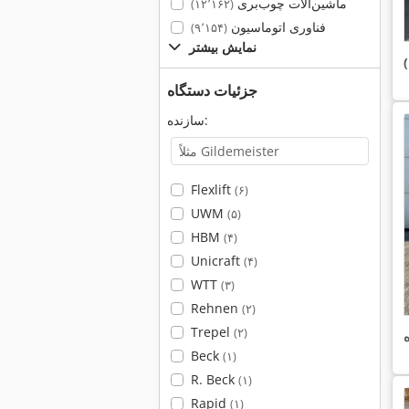
ماشین‌آلات چوب‌بری
(۱۲٬۱۶۲)
فناوری اتوماسیون
(۹٬۱۵۴)
نمایش بیشتر
)
جزئیات دستگاه
سازنده:
Flexlift
(۶)
UWM
(۵)
HBM
(۴)
Unicraft
(۴)
WTT
(۳)
Rehnen
(۲)
Trepel
(۲)
Beck
(۱)
R. Beck
(۱)
Rapid
(۱)