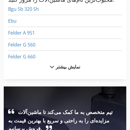
Bgu Sb 320 Sh
Ebu
Felder A 951
Felder G 560
Felder G 660
نمایش بیشتر
Felder G 680
Felder K 700
Felder Rl 200
Gbh 10 Dc
تیم متخصص به ما کمک می‌کند تا ماشین‌آلات
Graule Agl
مزایده‌ای را به راحتی و سریع با بهترین قیمت به
Graule Agt
فروش برسانیم.