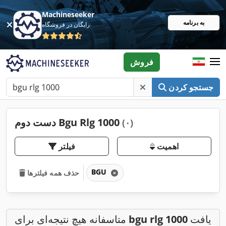
Machineseeker
به برنامه
رایگان در فروشگاه
فروش
جستجو کردن
دست دوم Bgu Rlg 1000
(۰)
اهمیت
فیلتر
BGU
حذف همه فیلترها
یافت
bgu rlg 1000
متاسفانه هیچ نتیجه‌ای برای