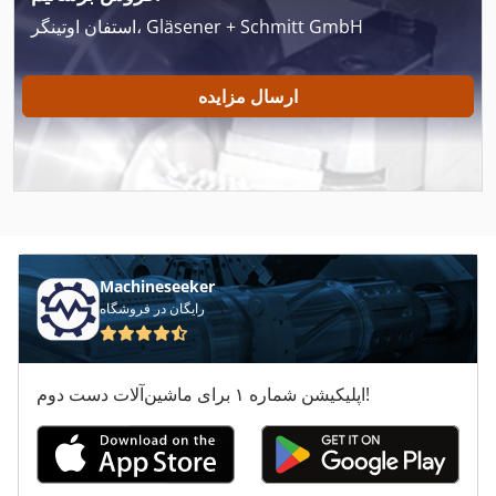
استفان اوتینگر، Gläsener + Schmitt GmbH
Graule Zs 200 N
Grob Bz 600
ارسال مزایده
Hbs 470
Hermle Pf 1000
Hermle U 1000
Index Gfg 250
Machineseeker
Kgz 3050
رایگان در فروشگاه
Klaeger Hbs 265
اپلیکیشن شماره ۱ برای ماشین‌آلات دست دوم!
Kupa Lm 1000
Mubea Kblh 700
Ntx 1000