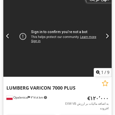
1
/
9
LUMBERG
VARICON 7000 PLUS
‎€۱۲۰٬۰۰۰
Opalenica
۳٬۷۱۸ km
EXW VB به اضافه مالیات بر ارزش
افزوده