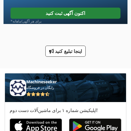
جعبه های خنک کننده
اکنون آگهی ثبت کنید
خنک کننده
*برای هر آگهی/ماهانه
دستگاه خنک کننده
دستگاه خنک کننده آب
اینجا تبلیغ کنید
دستگاه زمین خسته کننده
دو دندانه دار کردن مطبوعات
سه چاقو صاف کننده
Machineseeker
رایگان در فروشگاه
صاف کننده
قیچی تخت فولاد
اپلیکیشن شماره ۱ برای ماشین‌آلات دست دوم!
ماشین های مرتب کننده
هماهنگ کردن دستگاه های خسته کننده