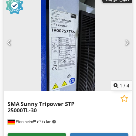
1
/
4
SMA
Sunny Tripower STP
25000TL-30
Pforzheim
۴٬۱۴۱ km