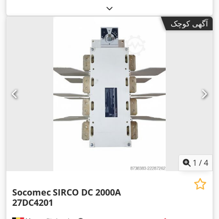
آگهی کوچک
1
/
4
Socomec
SIRCO DC 2000A
27DC4201