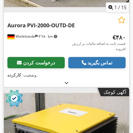
1
/
15
Aurora
PVI-2000-OUTD-DE
‎€۴۸۰
Wiefelstede
۴٬۲۸۰ km
قیمت ثابت به اضافه مالیات بر ارزش
افزوده
تماس بگیرید
درخواست کردن
,
وضعیت:
کارکرده
آگهی کوچک