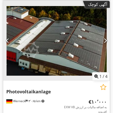
آگهی کوچک
1
/
4
Photovoltaikanlage
‎€۱۰٬۰۰۰
Werneck
۴٬۰۶۵ km
EXW VB به اضافه مالیات بر ارزش
افزوده