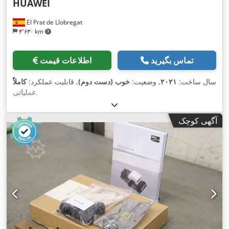
HUAWEI
El Prat de Llobregat
۴٬۶۳۰ km
تماس بگیرید
اطلاعات قیمت
سال ساخت:
۲۰۲۱
, وضعیت:
خوب (دست دوم)
, قابلیت عملکرد:
کاملاً
,
عملیاتی
آگهی کوچک