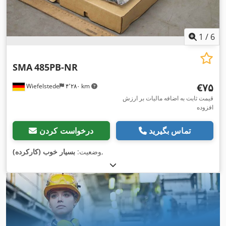
1
/
6
SMA
485PB-NR
‎€۷۵
Wiefelstede
۴٬۲۸۰ km
قیمت ثابت به اضافه مالیات بر ارزش
افزوده
تماس بگیرید
درخواست کردن
,
وضعیت:
بسیار خوب (کارکرده)