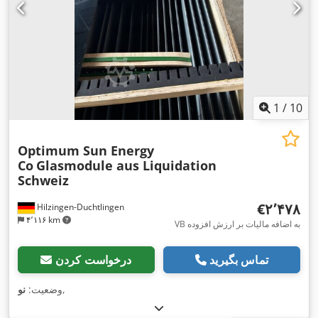
1
/
10
Optimum Sun Energy
Co
Glasmodule aus Liquidation
Schweiz
‎€۲٬۴۷۸
Hilzingen-Duchtlingen
۴٬۱۱۶ km
VB به اضافه مالیات بر ارزش افزوده
تماس بگیرید
درخواست کردن
,
وضعیت:
نو