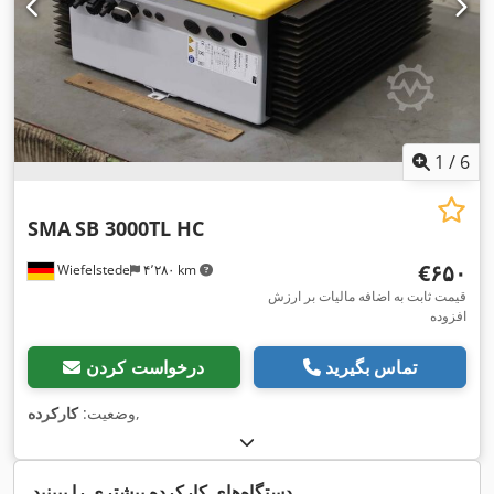
1
/
6
SMA
SB 3000TL HC
‎€۶۵۰
Wiefelstede
۴٬۲۸۰ km
قیمت ثابت به اضافه مالیات بر ارزش
افزوده
تماس بگیرید
درخواست کردن
,
وضعیت:
کارکرده
دستگاه‌های کارکرده بیشتری را ببینید