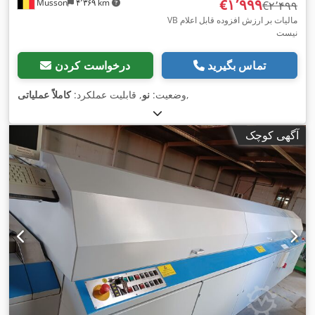
‎€۱٬۹۹۹
Musson
۴٬۳۶۹ km
‎€۲٬۴۹۹
VB مالیات بر ارزش افزوده قابل اعلام
نیست
تماس بگیرید
درخواست کردن
,
وضعیت:
نو
, قابلیت عملکرد:
کاملاً عملیاتی
آگهی کوچک