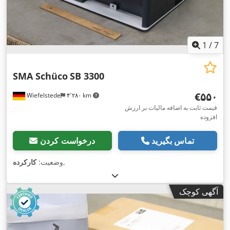
1
/
7
SMA Schüco
SB 3300
‎€۵۵۰
Wiefelstede
۴٬۲۸۰ km
قیمت ثابت به اضافه مالیات بر ارزش
افزوده
تماس بگیرید
درخواست کردن
,
وضعیت:
کارکرده
آگهی کوچک