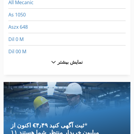
All Mecanic
As 1050
Aszx 648
Dil 0 M
Dil 00 M
نمایش بیشتر
Fngj 20
Fz 0
German
Hsc 20 Linear
International 1055
*
اکنون از ‎€۴٫۴۹ ثبت آگهی کنید
International 1460
۱۱ میلیون خریدار
منتظر شما هستند