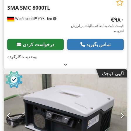
SMA
SMC 8000TL
‎€۹۸۰
Wiefelstede
۴٬۲۸۰ km
قیمت ثابت به اضافه مالیات بر ارزش
افزوده
تماس بگیرید
درخواست کردن
,
وضعیت:
کارکرده
آگهی کوچک