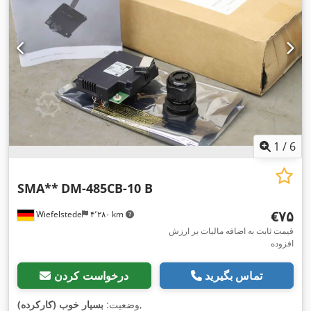
1
/
6
SMA**
DM-485CB-10 B
‎€۷۵
Wiefelstede
۴٬۲۸۰ km
قیمت ثابت به اضافه مالیات بر ارزش
افزوده
تماس بگیرید
درخواست کردن
,
وضعیت:
بسیار خوب (کارکرده)