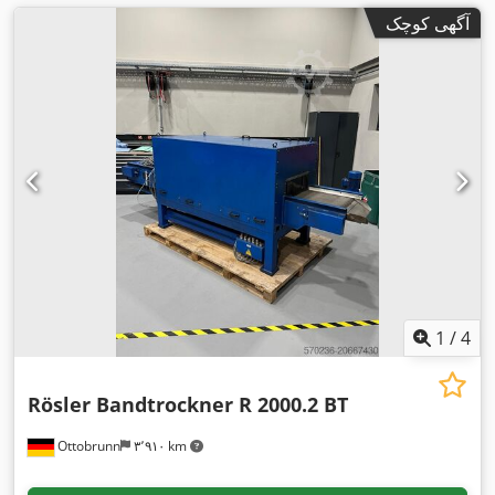
آگهی کوچک
1
/
4
Rösler Bandtrockner R 2000.2 BT
Ottobrunn
۳٬۹۱۰ km