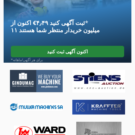
Ls 703
*
اکنون از ‎€۴٫۴۹ ثبت آگهی کنید
Ppl
۱۱ میلیون خریدار
منتظر شما هستند
جدول 8 Mm قیچی
جعبه های خنک کننده
اکنون آگهی ثبت کنید
حمل صلیب
*برای هر آگهی/ماهانه
حمل کیسه
راهنمای Lm
صفحه جعبه
قطعات یدکی
لوازم جانبی
لوازم كارگاه