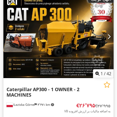
1
/
42
Caterpillar
AP300 - 1 OWNER - 2
MACHINES
‎€۲۶٬۷۹۵
Łaziska Górne
۳٬۴۷۱ km
‎€۲۷٬۹۹۵
VB به اضافه مالیات بر ارزش افزوده