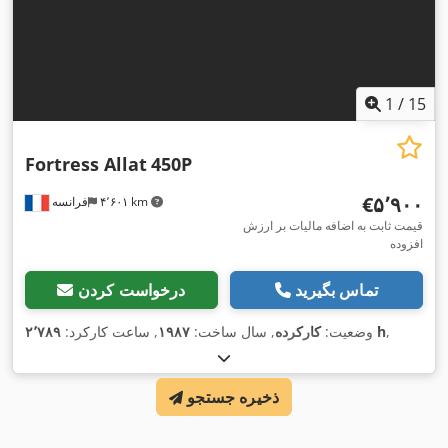
1
/
15
Fortress Allat
450P
‎€۵٬۹۰۰
۴٬۶۰۱ km
فرانسه
قیمت ثابت به اضافه مالیات بر ارزش
افزوده
تماس بگیرید
درخواست کردن
,
۲٬۷۸۹ h
وضعیت:
کارکرده
, سال ساخت:
۱۹۸۷
, ساعت کارکرد:
ذخیره جستجو