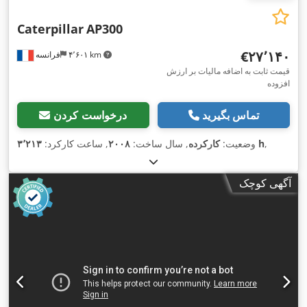
Caterpillar
AP300
‎€۲۷٬۱۴۰
۴٬۶۰۱ km
فرانسه
قیمت ثابت به اضافه مالیات بر ارزش
افزوده
تماس بگیرید
درخواست کردن
,
۳٬۲۱۳ h
وضعیت:
کارکرده
, سال ساخت:
۲۰۰۸
, ساعت کارکرد:
آگهی کوچک