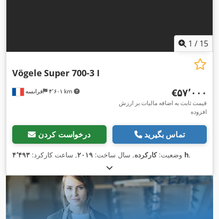
1
/
15
Vögele
Super 700-3 I
‎€۵۷٬۰۰۰
۴٬۶۰۱ km
فرانسه
قیمت ثابت به اضافه مالیات بر ارزش
افزوده
تماس بگیرید
درخواست کردن
,
۴٬۴۹۳ h
وضعیت:
کارکرده
, سال ساخت:
۲۰۱۹
, ساعت کارکرد: