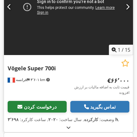
1
/
15
Vögele
Super 700i
‎€۶۶٬۰۰۰
۴٬۶۰۱ km
فرانسه
قیمت ثابت به اضافه مالیات بر ارزش
افزوده
تماس بگیرید
درخواست کردن
,
۳٬۶۹۸ h
وضعیت:
کارکرده
, سال ساخت:
۲۰۲۰
, ساعت کارکرد: