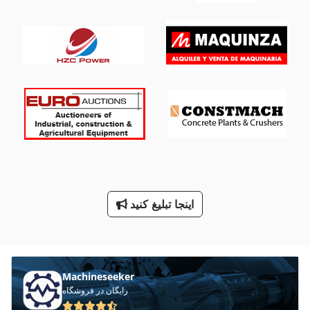
International 584
International 633
International 733
International 986
Kgs 1670
Ng 200
Ws 54
اینجا تبلیغ کنید
زیر بشکهای جرثقیل
واشر شیر تخلیه
Machineseeker
رایگان در فروشگاه