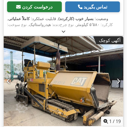
تماس بگیرید
درخواست کردن
وضعیت:
بسیار خوب (کارکرده)
, قابلیت عملکرد:
کاملاً عملیاتی
,
کارکرد:
۵٬۵۸۰ کیلومتر
, نوع چرخ‌دنده:
هیدرواستاتیک
, نوع سوخت:
دیزل
, رنگ:
زرد
, وزن کل:
۷٬۳۰۰ کیلوگرم
, وزن خالی:
۶٬۶۰۰
کیلوگرم
, وزن عملیاتی:
۸٬۲۰۰ کیلوگرم
, تعداد صندلی‌ها:
۲
, سال
آگهی کوچک
, تجهیزات:
شاسی قابل
۵٬۵۸۰ h
ساخت:
۲۰۱۲
, ساعت کارکرد:
,
تنظیم, قفل دیفرانسیل, هیدرولیک, چهار چرخ محرک
1
/
19