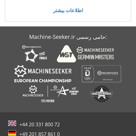
Scheppach Hf 33
اطلاعات بیشتر
Scheppach Rg 4000
Scm S 630
Machine-Seeker.ir حامی رسمی:
Untha Lr 630
Volvo Bm 6300
+44 20 331 800 72
+49 201 857 861 0