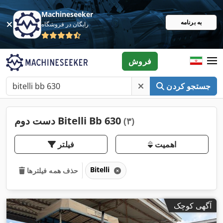
Machineseeker
به برنامه
رایگان در فروشگاه
فروش
جستجو کردن
دست دوم Bitelli Bb 630
(۳)
اهمیت
فیلتر
Bitelli
حذف همه فیلترها
آگهی کوچک