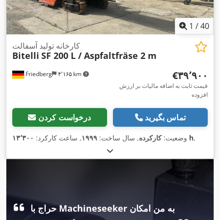
1
/
40
کارخانه تولید آسفالت
Bitelli
SF 200 L / Aspfaltfräse 2 m
‎€۳۹٬۹۰۰
Friedberg
۴٬۱۶۵ km
قیمت ثابت به اضافه مالیات بر ارزش
افزوده
تماس بگیرید
درخواست کردن
,
۱۳٬۳۰۰ h
وضعیت:
کارکرده
, سال ساخت:
۱۹۹۹
, ساعت کارکرد:
حراج با Machineseeker به من امکان