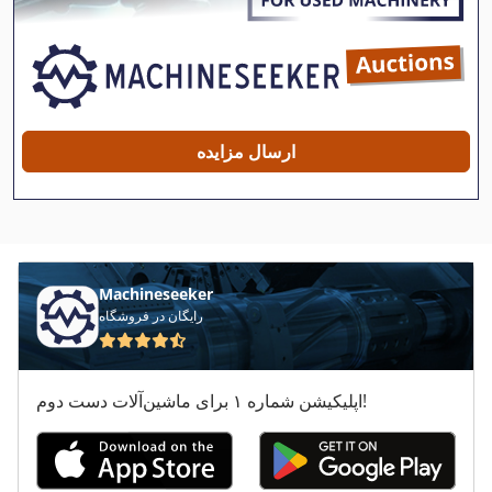
Epple Bs 125
Epple Bs 125 Gs
Frommia 630
Grass Bbm St
ارسال مزایده
Hbs 470
Hitachi Seiki Hg 630
Manitou Mlt 630
Machineseeker
Mazak H 630
رایگان در فروشگاه
Schaeff Skl 830
اپلیکیشن شماره ۱ برای ماشین‌آلات دست دوم!
Schaeff Skl 833
Scheer Zf 630