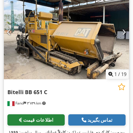
1
/
19
Bitelli
BB 651 C
Fano
۳٬۷۳۹ km
تماس بگیرید
اطلاعات قیمت
وضعیت:
کارکرده
, قابلیت عملکرد:
کاملاً عملیاتی
, سال ساخت:
۱۹۹۹
,