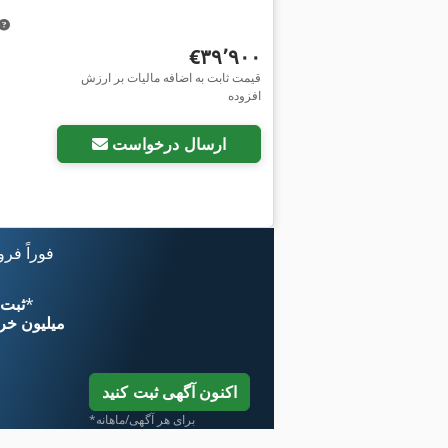
‎€۳۹٬۹۰۰
قیمت ثابت به اضافه مالیات بر ارزش
افزوده
ارسال درخواست
فوراً فر
*
اکنون از 
۱۱ میلیون خر
اکنون آگهی ثبت کنید
*برای هر آگهی/ماهانه