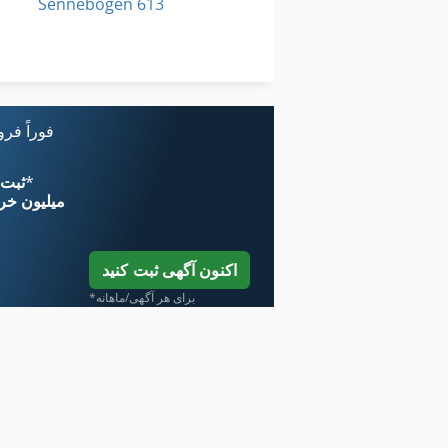
Sennebogen 613
Vermeer T 650
Zettelmeyer Zl 602 C
فوراً فر
*
اکنون از 
۱۱ میلیون خر
اکنون آگهی ثبت کنید
*برای هر آگهی/ماهانه