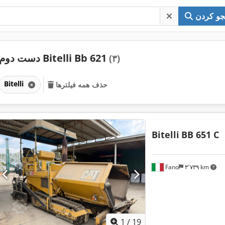
و کردن
دست دوم Bitelli Bb 621
(۳)
Bitelli
حذف همه فیلترها
Bitelli
BB 651 C
Fano
۳٬۷۳۹ km
1
/
19