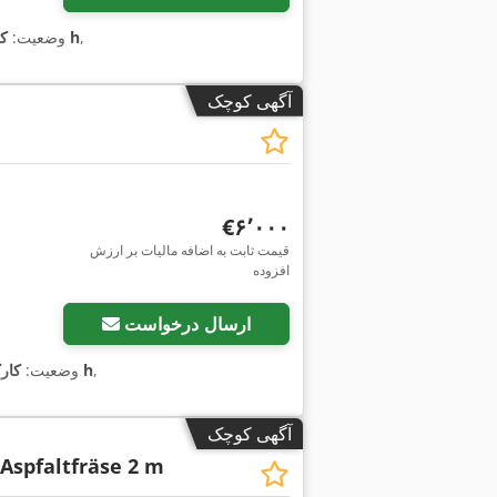
,
۱۴۲ h
وضعیت:
کا
آگهی کوچک
‎€۶٬۰۰۰
قیمت ثابت به اضافه مالیات بر ارزش
افزوده
ارسال درخواست
,
۱٬۶۸۱ h
وضعیت:
کار
آگهی کوچک
 Aspfaltfräse 2 m