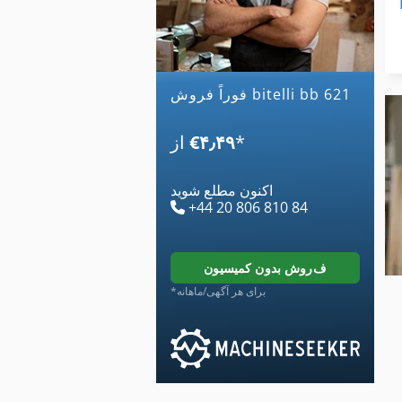
فوراً فروش bitelli bb 621
*
‎€۴٫۴۹
از
اکنون مطلع شوید
+44 20 806 810 84
فروش بدون کمیسیون
*برای هر آگهی/ماهانه