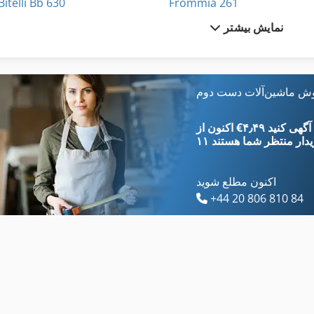
Bitelli Bb 630
Frommia 261
نمایش بیشتر
Bitelli Bb 632
Giben Smart 65
Bitelli Bb 650
Grass Bbm St
Bitelli Bb 730
Hbs 470
وش ماشین‌آلات دست دوم
Bitelli Sf 102
Kity 619
‎€۴٫۴۹ ثبت آگهی کنید
یدار
منتظر شما هستند
اکنون مطلع شوید
+44 20 806 810 84