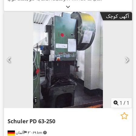
آگهی کوچک
1
/
1
Schuler
PD 63-250
۴٬۰۶۹ km
آلمان