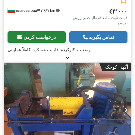
‎€۴٬۰۰۰
Благоевград
۲٬۸۹۷ km
قیمت ثابت به اضافه مالیات بر ارزش
افزوده
تماس بگیرید
درخواست کردن
,
وضعیت:
کارکرده
, قابلیت عملکرد:
کاملاً عملیاتی
آگهی کوچک