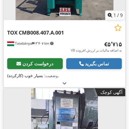
1
/
9
TOX
CMB008.407.A.001
‎€۵٬۷۱۵
Tatabánya
۳٬۴۰۷ km
VB به اضافه مالیات بر ارزش افزوده
تماس بگیرید
درخواست کردن
,
وضعیت:
بسیار خوب (کارکرده)
آگهی کوچک