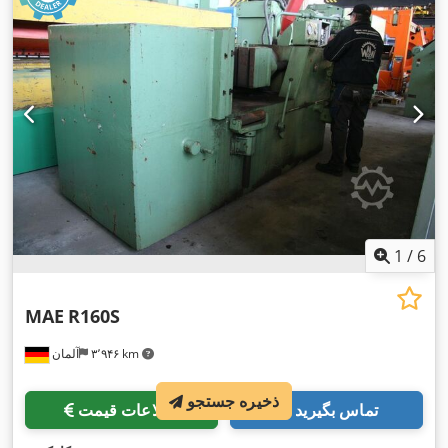
1
/
6
MAE
R160S
۳٬۹۴۶ km
آلمان
ذخیره جستجو
تماس بگیرید
اطلاعات قیمت