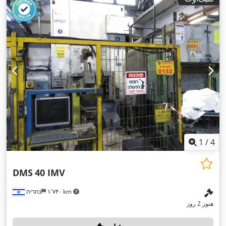
1
/
4
DMS
40 IMV
۱٬۷۴۰ km
נהריה
هنوز 2 روز