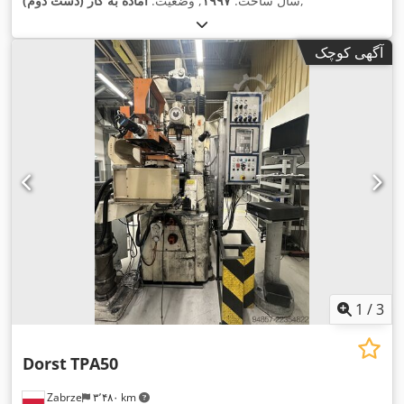
,
سال ساخت:
۱۹۹۷
, وضعیت:
آماده به کار (دست دوم)
آگهی کوچک
1
/
3
Dorst
TPA50
Zabrze
۳٬۴۸۰ km