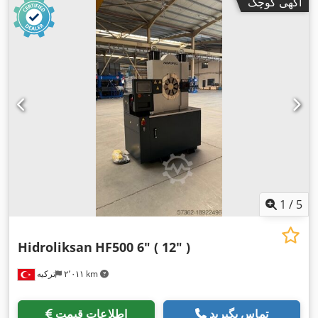
آگهی کوچک
,
عرض میز:
۱٬۲۰۰ میلی‌متر
1
/
5
Hidroliksan
HF500 6" ( 12" )
۲٬۰۱۱ km
ترکیه
تماس بگیرید
اطلاعات قیمت