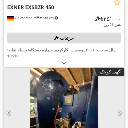
EXNER
EXSBZR 450
‎€۲۵٬۰۰۰
Gaimersheim
۳٬۹۴۵ km
هنوز 26 روز
جزئیات
سال ساخت:
۲۰۰۶
, وضعیت:
کارکرده
, شماره دستگاه/وسیله نقلیه:
10510
,
آگهی کوچک