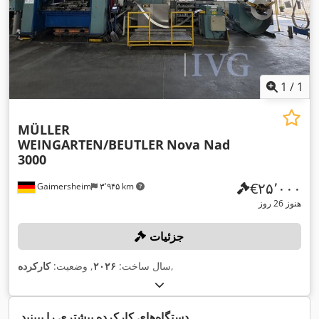
1
/
1
MÜLLER
WEINGARTEN/BEUTLER
Nova Nad
3000
‎€۲۵٬۰۰۰
Gaimersheim
۳٬۹۴۵ km
هنوز 26 روز
جزئیات
,
سال ساخت:
۲۰۲۶
, وضعیت:
کارکرده
دستگاه‌های کارکرده بیشتری را ببینید