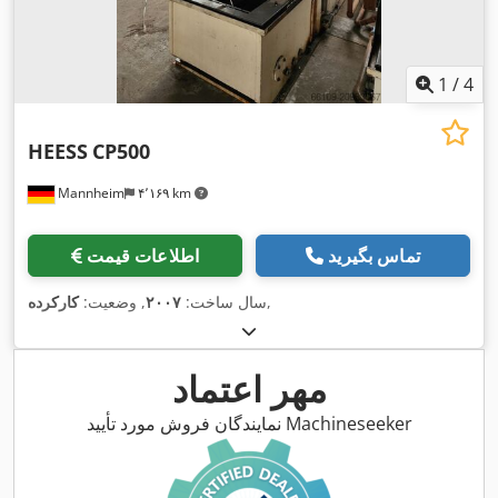
1
/
4
HEESS
CP500
Mannheim
۴٬۱۶۹ km
تماس بگیرید
اطلاعات قیمت
,
سال ساخت:
۲۰۰۷
, وضعیت:
کارکرده
مهر اعتماد
نمایندگان فروش مورد تأیید Machineseeker