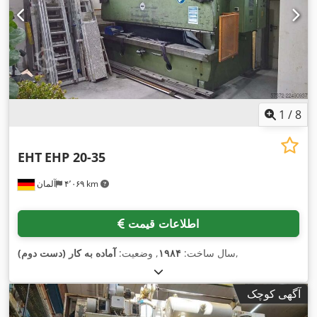
1
/
8
EHT
EHP 20-35
۴٬۰۶۹ km
آلمان
اطلاعات قیمت
,
سال ساخت:
۱۹۸۴
, وضعیت:
آماده به کار (دست دوم)
آگهی کوچک