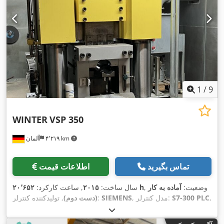
1
/
9
WINTER
VSP 350
۴٬۲۱۹ km
آلمان
تماس بگیرید
اطلاعات قیمت
, وضعیت:
آماده به کار
۲۰٬۶۵۲ h
سال ساخت:
۲۰۱۵
, ساعت کارکرد:
,
S7-300 PLC
, مدل کنترلر:
SIEMENS
, تولیدکننده کنترلر:
(دست دوم)
وزن کل:
۱۰٬۵۰۰ کیلوگرم
, عرض کل:
۲٬۴۰۵ میلی‌متر
, ارتفاع کل:
, طول میز:
۱٬۲۹۰ میلی‌متر
,
۳۵۷ t
۳٬۰۲۹ میلی‌متر
, نیروی پرس: