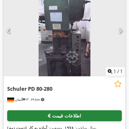
1
/
1
Schuler
PD 80-280
۴٬۰۶۹ km
آلمان
اطلاعات قیمت
,
سال ساخت:
۱۹۷۸
, وضعیت:
آماده به کار (دست دوم)