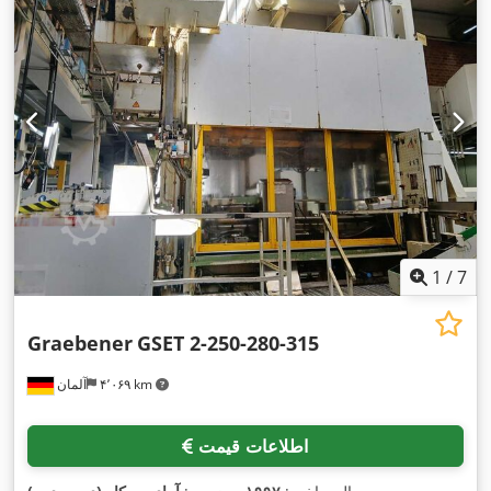
1
/
7
Graebener
GSET 2-250-280-315
۴٬۰۶۹ km
آلمان
اطلاعات قیمت