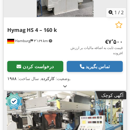
1
/
2
Hymag
HS 4 – 160 k
‎€۷٬۵۰۰
Hamburg
۴٬۱۶۹ km
قیمت ثابت به اضافه مالیات بر ارزش
افزوده
تماس بگیرید
درخواست کردن
,
وضعیت:
کارکرده
, سال ساخت:
۱۹۸۸
آگهی کوچک