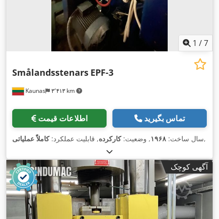
1
/
7
Smålandsstenars
EPF-3
Kaunas
۳٬۴۱۳ km
تماس بگیرید
اطلاعات قیمت
,
سال ساخت:
۱۹۶۸
, وضعیت:
کارکرده
, قابلیت عملکرد:
کاملاً عملیاتی
آگهی کوچک