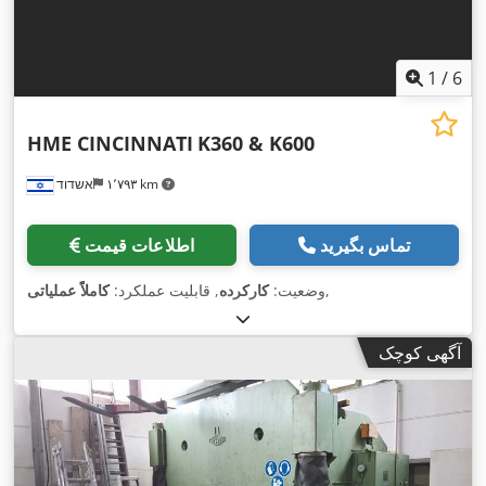
1
/
6
HME CINCINNATI
K360 & K600
۱٬۷۹۳ km
אשדוד
تماس بگیرید
اطلاعات قیمت
,
وضعیت:
کارکرده
, قابلیت عملکرد:
کاملاً عملیاتی
آگهی کوچک