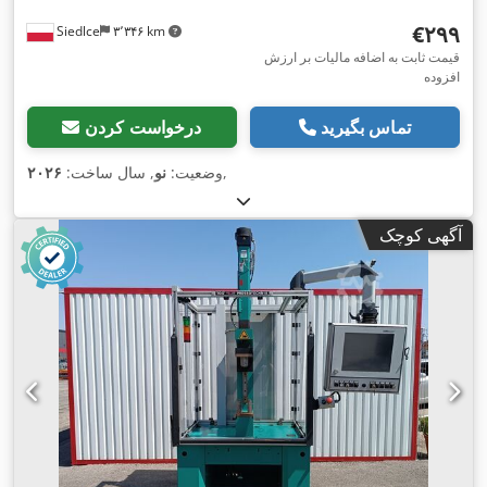
‎€۲۹۹
Siedlce
۳٬۳۴۶ km
قیمت ثابت به اضافه مالیات بر ارزش
افزوده
تماس بگیرید
درخواست کردن
,
وضعیت:
نو
, سال ساخت:
۲۰۲۶
آگهی کوچک