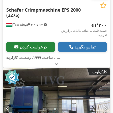
Schäfer Crimpmaschine
EPS 2000
(3275)
‎€۱٬۲۰۰
Tatabánya
۳٬۴۰۵ km
قیمت ثابت به اضافه مالیات بر ارزش
افزوده
تماس بگیرید
درخواست کردن
,
سال ساخت:
۱۹۹۹
, وضعیت:
کارکرده
کلیک‌آوت