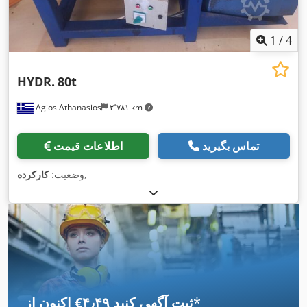
1
/
4
HYDR.
80t
Agios Athanasios
۲٬۷۸۱ km
تماس بگیرید
اطلاعات قیمت
,
وضعیت:
کارکرده
*
اکنون از ‎€۴٫۴۹ ثبت آگهی کنید