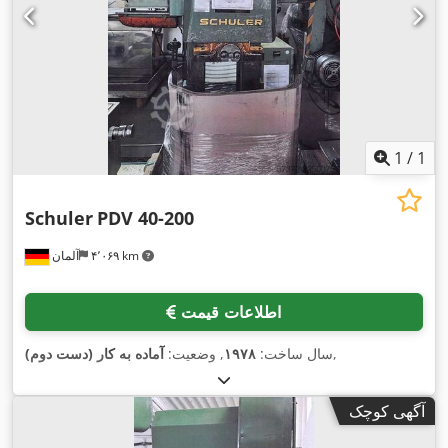
1
/
1
Schuler
PDV 40-200
۴٬۰۶۹ km
آلمان
اطلاعات قیمت
,
سال ساخت:
۱۹۷۸
, وضعیت:
آماده به کار (دست دوم)
آگهی کوچک