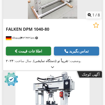
1
/
8
FALKEN
DPM 1040-80
Ahaus
۴٬۳۲۳ km
تماس بگیرید
اطلاعات قیمت
,
وضعیت:
تقریباً نو (دستگاه نمایشی)
, سال ساخت:
۲۰۲۳
آگهی کوچک