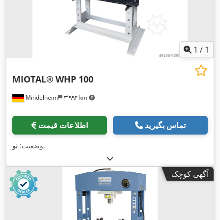
1
/
1
MIOTAL®
WHP 100
Mindelheim
۳٬۹۹۴ km
تماس بگیرید
اطلاعات قیمت
,
وضعیت:
نو
آگهی کوچک