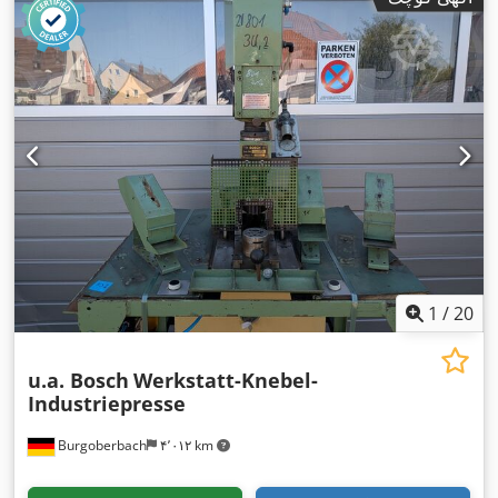
1
/
20
u.a. Bosch
Werkstatt-Knebel-
Industriepresse
Burgoberbach
۴٬۰۱۲ km