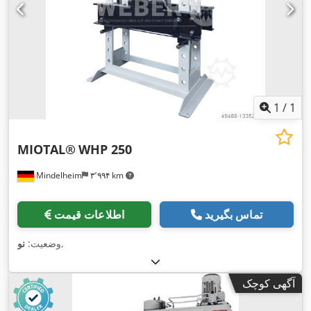
1
/
1
MIOTAL®
WHP 250
Mindelheim
۳٬۹۹۴ km
تماس بگیرید
اطلاعات قیمت
,
وضعیت:
نو
آگهی کوچک