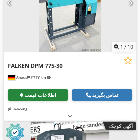
1
/
10
FALKEN
DPM 775-30
Ahaus
۴٬۳۲۳ km
تماس بگیرید
اطلاعات قیمت
,
وضعیت:
نو
آگهی کوچک