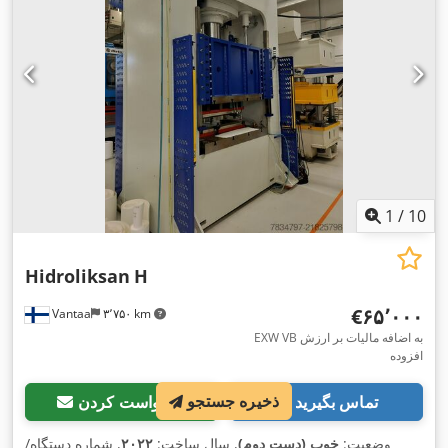
1
/
10
Hidroliksan
H
‎€۶۵٬۰۰۰
Vantaa
۳٬۷۵۰ km
EXW VB به اضافه مالیات بر ارزش
افزوده
ذخیره جستجو
تماس بگیرید
درخواست کردن
وضعیت:
خوب (دست دوم)
, سال ساخت:
۲۰۲۲
, شماره دستگاه/