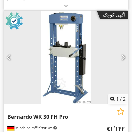
آگهی کوچک
1
/
2
Bernardo
WK 30 FH Pro
‎€۱٬۱۴۲
Mindelheim
۳٬۹۹۴ km