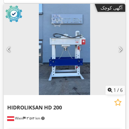
آگهی کوچک
1
/
6
HIDROLIKSAN
HD 200
Wien
۳٬۵۷۴ km