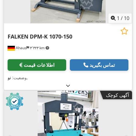
1
/
10
FALKEN
DPM-K 1070-150
Ahaus
۴٬۳۲۳ km
تماس بگیرید
اطلاعات قیمت
,
وضعیت:
نو
آگهی کوچک