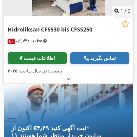
1
/
6
Hidroliksan
CFSS30 bis CFSS250
۲٬۰۱۱ km
ترکیه
تماس بگیرید
اطلاعات قیمت
,
وضعیت:
نو
, سال ساخت:
۲۰۲۵
*
اکنون از ‎€۴٫۴۹ ثبت آگهی کنید
۱۱ میلیون خریدار
منتظر شما هستند