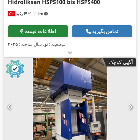
Hidroliksan
HSPS100 bis HSPS400
۲٬۰۱۱ km
ترکیه
تماس بگیرید
اطلاعات قیمت
,
وضعیت:
نو
, سال ساخت:
۲۰۲۵
آگهی کوچک