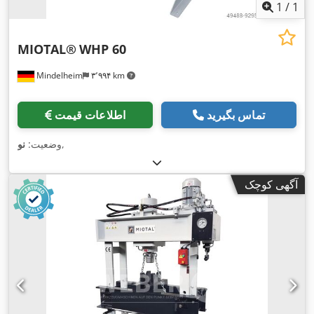
1
/
1
MIOTAL®
WHP 60
Mindelheim
۳٬۹۹۴ km
تماس بگیرید
اطلاعات قیمت
,
وضعیت:
نو
آگهی کوچک