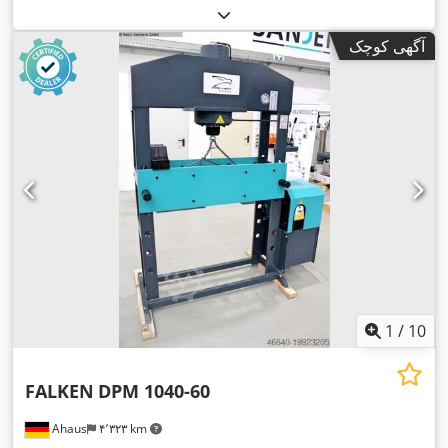
آگهی کوچک
1
/
10
FALKEN
DPM 1040-60
Ahaus
۴٬۳۲۳ km