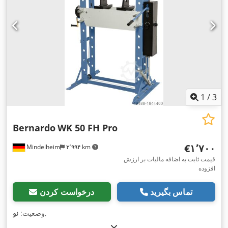
1
/
3
Bernardo
WK 50 FH Pro
‎€۱٬۷۰۰
Mindelheim
۳٬۹۹۴ km
قیمت ثابت به اضافه مالیات بر ارزش
افزوده
تماس بگیرید
درخواست کردن
,
وضعیت:
نو