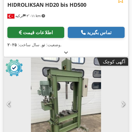
HIDROLIKSAN
HD20 bis HD500
۲٬۰۱۱ km
ترکیه
تماس بگیرید
اطلاعات قیمت
,
وضعیت:
نو
, سال ساخت:
۲۰۲۵
آگهی کوچک