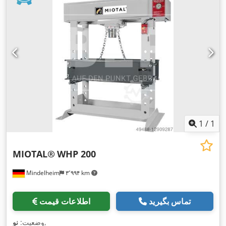
1
/
1
MIOTAL®
WHP 200
Mindelheim
۳٬۹۹۴ km
تماس بگیرید
اطلاعات قیمت
,
وضعیت:
نو