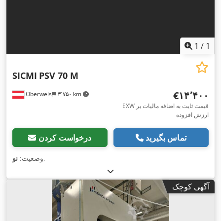
1
/
1
SICMI
PSV 70 M
‎€۱۴٬۴۰۰
Oberweis
۳٬۷۵۰ km
EXW قیمت ثابت به اضافه مالیات بر
ارزش افزوده
تماس بگیرید
درخواست کردن
,
وضعیت:
نو
آگهی کوچک