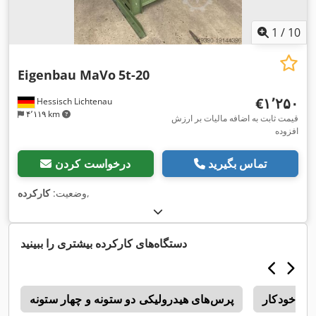
1
/
10
Eigenbau MaVo
5t-20
‎€۱٬۲۵۰
Hessisch Lichtenau
۴٬۱۱۹ km
قیمت ثابت به اضافه مالیات بر ارزش
افزوده
تماس بگیرید
درخواست کردن
,
وضعیت:
کارکرده
دستگاه‌های کارکرده بیشتری را ببینید
ای خودکار
پرس‌های هیدرولیکی دو ستونه و چهار ستونه
r