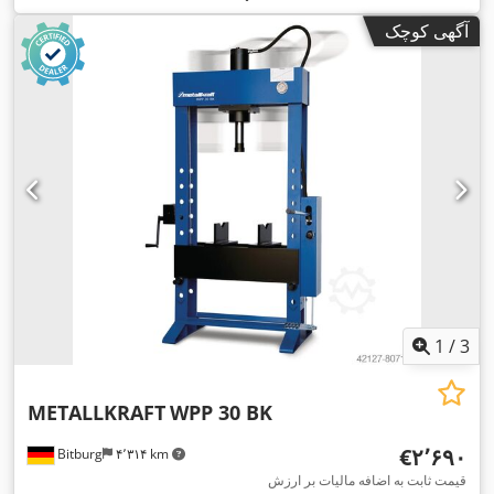
آگهی کوچک
1
/
3
METALLKRAFT
WPP 30 BK
‎€۲٬۶۹۰
Bitburg
۴٬۳۱۴ km
قیمت ثابت به اضافه مالیات بر ارزش