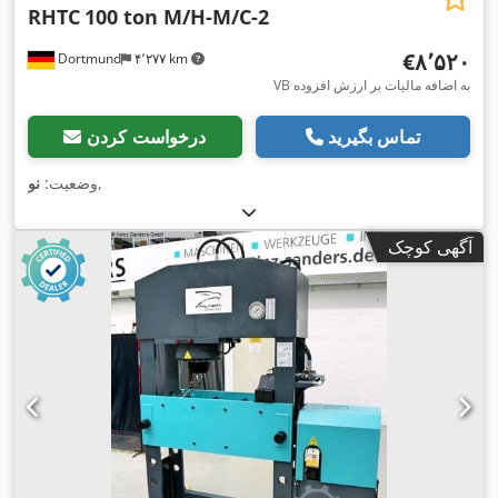
RHTC
100 ton M/H-M/C-2
‎€۸٬۵۲۰
Dortmund
۴٬۲۷۷ km
VB به اضافه مالیات بر ارزش افزوده
تماس بگیرید
درخواست کردن
,
وضعیت:
نو
آگهی کوچک