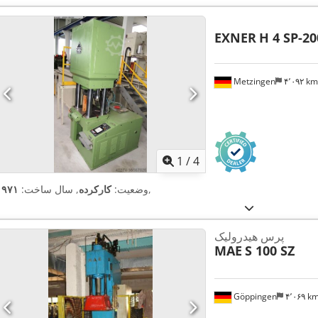
EXNER
H 4 SP-20
Metzingen
۴٬۰۹۲ k
1
/
4
,
وضعیت:
کارکرده
, سال ساخت:
۱۹۷۱
پرس هیدرولیک
MAE
S 100 SZ
Göppingen
۴٬۰۶۹ k