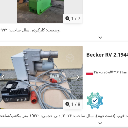
1
/
7
,
وضعیت:
کارکرده
, سال ساخت:
۱۹۹۲
Becker
RV 2.194
Piskorzów
۳٬۶۱۴ km
1
/
8
:
خوب (دست دوم)
, سال ساخت:
۲۰۱۴
, دبی حجمی:
۱٬۵۷۰ متر مکعب/ساعت