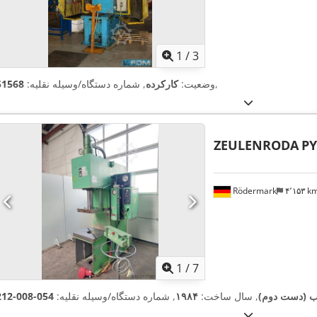
1
/
3
,
وضعیت:
کارکرده
, شماره دستگاه/وسیله نقلیه:
51568
ZEULENRODA
PY
Rödermark
۴٬۱۵۳ 
1
/
7
 (دست دوم)
, سال ساخت:
۱۹۸۴
, شماره دستگاه/وسیله نقلیه:
054-008-212