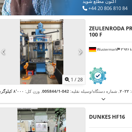
اکنون مطلع شوید
+44 20 806 810 84
ZEULENRODA PR
100 F
Wustermark
۳٬۹۴۶
1
/
28
:
۲۰۲۲
, شماره دستگاه/وسیله نقلیه:
042-005844/1
, وزن کل:
۸٬۰۰۰ کیلوگرم
DUNKES
HF16