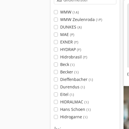
WMW
(۱۸)
WMW Zeulenroda
(۱۴)
DUNKES
(۸)
MAE
(۳)
EXNER
(۲)
HYDRAP
(۲)
Hidrobrasil
(۲)
Beck
(۱)
Becker
(۱)
Dieffenbacher
(۱)
Durendus
(۱)
Eitel
(۱)
HIDRALMAC
(۱)
Hans Schoen
(۱)
Hidrogarne
(۱)
مدل: