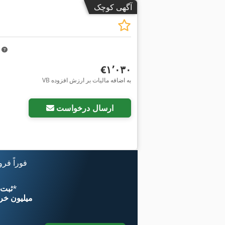
آگهی کوچک
m
‎€۱٬۰۳۰
VB به اضافه مالیات بر ارزش افزوده
ارسال درخواست
فوراً فر
*
اکنون از 
۱۱ میلیون خر