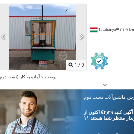
Tatabánya
۳٬۴۰۷ k
1
/
9
,
وضعیت:
آماده به کار (دست دوم)
وش ماشین‌آلات دست دوم
‎€۴٫۴۹ ثبت آگهی کنید
یدار
منتظر شما هستند