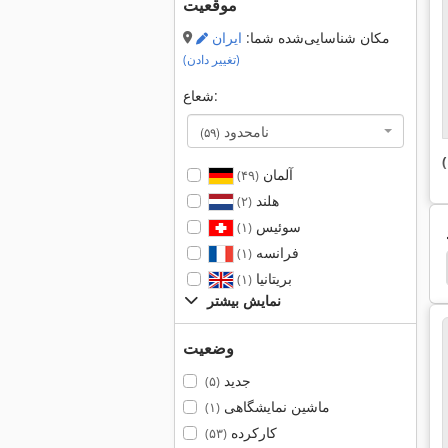
موقعیت
مکان شناسایی‌شده شما:
ایران
(تغییر دادن)
شعاع:
نامحدود
(۵۹)
آلمان
(۴۹)
هلند
(۲)
سوئیس
(۱)
فرانسه
(۱)
C Gestell Presse
Exner
Gallmac Wmw 115
بریتانیا
(۱)
نمایش بیشتر
وضعیت
جدید
(۵)
ماشین نمایشگاهی
(۱)
کارکرده
(۵۳)