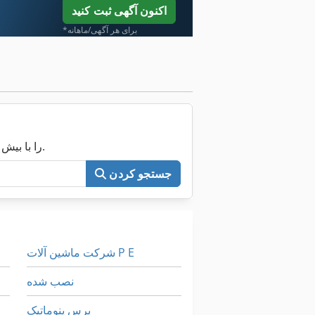
اکنون آگهی ثبت کنید
*برای هر آگهی/ماهانه
اکنون کل Machineseeker را با بیش از ۲۰۰٬۰۰۰ ماشین مستعمل جستجو کنید.
جستجو کردن
شرکت ماشین آلات P E
نصب شده
پرس پنوماتیک