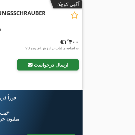
آگهی کوچک
UNGSSCHRAUBER
‎€۱٬۴۰۰
VB به اضافه مالیات بر ارزش افزوده
درخواست تص
ارسال درخواست
فوراً فر
*
اکنون از 
۱۱ میلیون خر