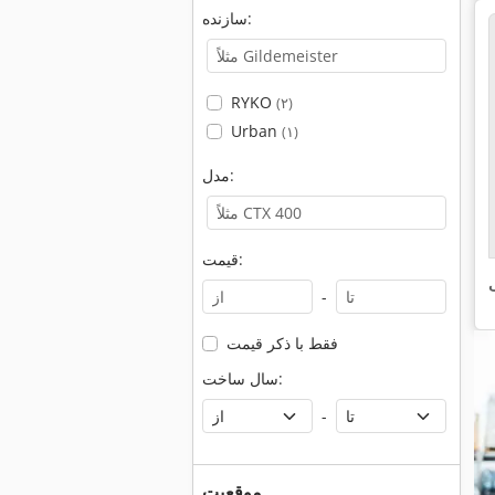
سازنده:
RYKO
(۲)
Urban
(۱)
مدل:
قیمت:
ی
-
فقط با ذکر قیمت
سال ساخت:
-
موقعیت