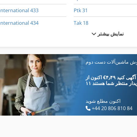
International 433
Ptk 31
International 434
Tak 18
نمایش بیشتر
International 510
Tps 330
International 560
Tur 560
بالا بلند کردن مورچه
International 584
وش ماشین‌آلات دست دوم
درب سردخانه
Ka 77
‎€۴٫۴۹ ثبت آگهی کنید
یدار
منتظر شما هستند
اکنون مطلع شوید
+44 20 806 810 84