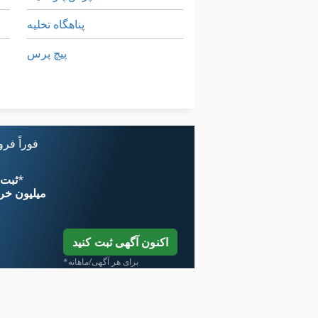
پناهگاه تخلیه
پیچ پرس
کار خودرو
گشتاور آچار 3 4 اینچ
فوراً فر
*
اکنون از 
۱۱ میلیون خر
اکنون آگهی ثبت کنید
*برای هر آگهی/ماهانه