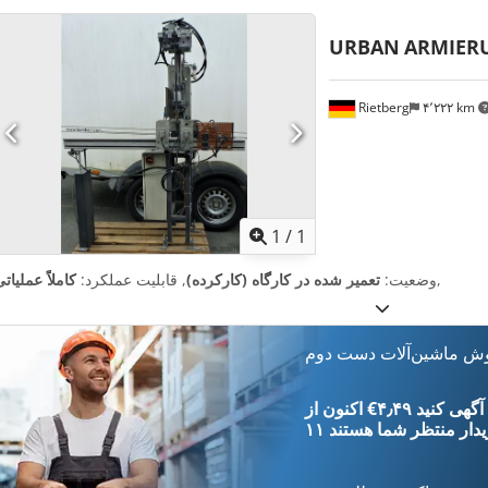
URBAN
ARMIER
Rietberg
۴٬۲۲۲ km
اویر بیشتر
1
/
1
,
وضعیت:
تعمیر شده در کارگاه (کارکرده)
, قابلیت عملکرد:
کاملاً عملیات
وش ماشین‌آلات دست دوم
‎€۴٫۴۹ ثبت آگهی کنید
یدار
منتظر شما هستند