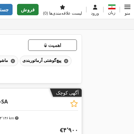
فروش
جستج
زبان
منو
ورود
لیست علاقه‌مندی‌ها
(0)
اهمیت
پیچ‌گوشتی آرماتوربندی
ماشین‌آلات ساخت پنجره‌های پلاستیکی
آگهی کوچک
-SA
۴٬۱۴۶ km
‎€۴٬۹۰۰