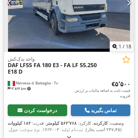
1
/
18
واحد یدک‌کش
DAF
LF55 FA 180 E3 - FA LF 55.250
E18 D
‎€۵٬۵۰۰
Nervesa d. Battaglia - Tv
۳٬۸۲۴ km
قیمت ثابت به اضافه مالیات بر ارزش
افزوده
تماس بگیرید
درخواست کردن
وضعیت:
کارکرده
, کارکرد:
۵۶۲٬۷۶۸ کیلومتر
, قدرت:
۱۸۲ کیلووات
(۲۴۷٫۴۵ اسب بخار)
, ثبت‌نام اولیه:
۱۲/۲۰۰۲
, نوع سوخت:
دیزل
,
حداکثر وزن بار:
۹٬۶۱۰ کیلوگرم
, وزن کل:
۱۸٬۰۰۰ کیلوگرم
, سایز