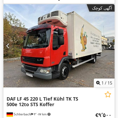
آگهی کوچک
1
/
15
DAF
LF 45 220 L Tief Kühl TK TS
500e 12to STS Koffer
‎€۹٬۵۰۰
Schlierbach
۴٬۰۷۷ km