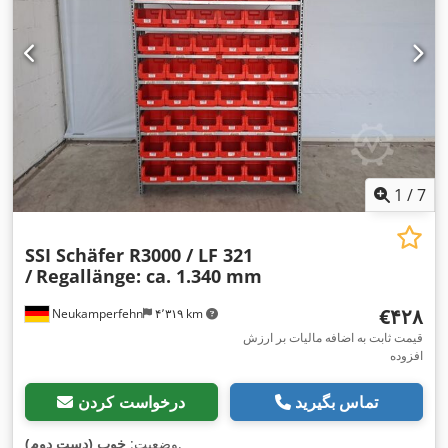
1
/
7
SSI Schäfer R3000 / LF 321
/
Regallänge: ca. 1.340 mm
‎€۴۲۸
Neukamperfehn
۴٬۳۱۹ km
قیمت ثابت به اضافه مالیات بر ارزش
افزوده
تماس بگیرید
درخواست کردن
,
وضعیت:
خوب (دست دوم)