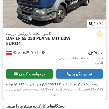
1
/
32
کامیون تخت با روکش برزنتی
DAF
LF 55 250 PLANE MIT LBW,
EURO4
‎€۳٬۹۰۰
Hörsching
۳٬۷۳۱ km
قیمت ثابت به اضافه مالیات بر ارزش
افزوده
تماس بگیرید
درخواست کردن
وضعیت:
کارکرده
, کارکرد:
۶۹۵٬۴۲۳ کیلومتر
, قدرت:
۱۸۴ کیلووات
(۲۵۰٫۱۷ اسب بخار)
, ثبت‌نام اولیه:
۰۸/۲۰۰۷
, نوع سوخت:
دیزل
, وزن
خالی:
۷٬۱۸۰ کیلوگرم
, حداکثر وزن بار:
۷٬۷۴۵ کیلوگرم
, وزن کل:
, پیکربندی محور:
۲ محور
,
285/70 R19,5
۱۵٬۰۰۰ کیلوگرم
, سایز تایر:
ترمزها:
ترمز موتور
, کابین راننده:
کابین روزانه
, نوع چرخ‌دنده:
دستگاه‌های کارکرده بیشتری را ببینید