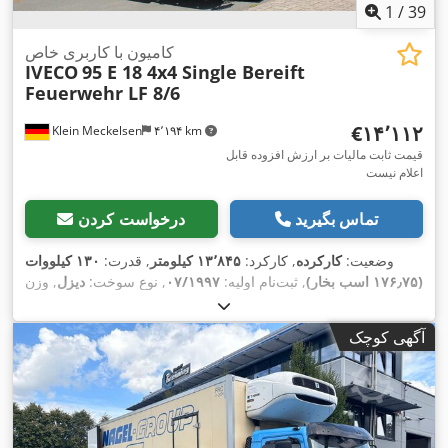
1
/
39
کامیون با کاربری خاص
IVECO
95 E 18 4x4 Single Bereift
Feuerwehr LF 8/6
‎€۱۴٬۱۱۲
Klein Meckelsen
۴٬۱۹۴ km
قیمت ثابت مالیات بر ارزش افزوده قابل
اعلام نیست
تماس بگیرید
درخواست کردن
وضعیت:
کارکرده
, کارکرد:
۱۳٬۸۴۵ کیلومتر
, قدرت:
۱۳۰ کیلووات
(۱۷۶٫۷۵ اسب بخار)
, ثبت‌نام اولیه:
۰۷/۱۹۹۷
, نوع سوخت:
دیزل
, وزن
, بازرسی بعدی (TÜV):
کل:
۱۰٬۵۰۰ کیلوگرم
, پیکربندی محور:
۲ محور
,
euro2
, کلاس انتشار:
, رنگ:
قرمز
, نوع چرخ‌دنده:
مکانیکی
۰۳/۲۰۲۷
آگهی کوچک
طول کل:
۷٬۰۰۰ میلی‌متر
, عرض کل:
۲٬۵۰۰ میلی‌متر
, ارتفاع کل:
,
اِی‌بی‌اِس‎, چهار چرخ محرک
۳٬۰۹۰ میلی‌متر
, تجهیزات: