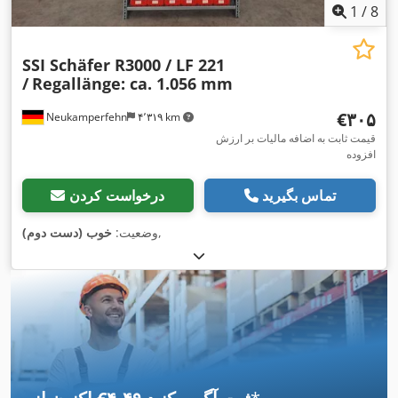
1
/
8
SSI Schäfer R3000 / LF 221
/
Regallänge: ca. 1.056 mm
‎€۳۰۵
Neukamperfehn
۴٬۳۱۹ km
قیمت ثابت به اضافه مالیات بر ارزش
افزوده
تماس بگیرید
درخواست کردن
,
وضعیت:
خوب (دست دوم)