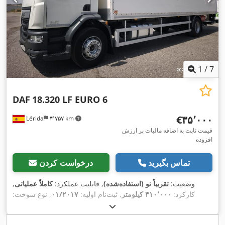
1
/
7
DAF
18.320 LF EURO 6
‎€۳۵٬۰۰۰
Lérida
۴٬۷۵۷ km
قیمت ثابت به اضافه مالیات بر ارزش
افزوده
تماس بگیرید
درخواست کردن
وضعیت:
تقریباً نو (استفاده‌شده)
, قابلیت عملکرد:
کاملاً عملیاتی
,
کارکرد:
۴۱۰٬۰۰۰ کیلومتر
, ثبت‌نام اولیه:
۰۱/۲۰۱۷
, نوع سوخت:
دیزل
, وزن خالی:
۹٬۲۰۰ کیلوگرم
, حداکثر وزن بار:
۸٬۸۰۰ کیلوگرم
,
, فاصله بین دو محور:
4x2
وزن کل:
۱۸٬۰۰۰ کیلوگرم
, پیکربندی محور: