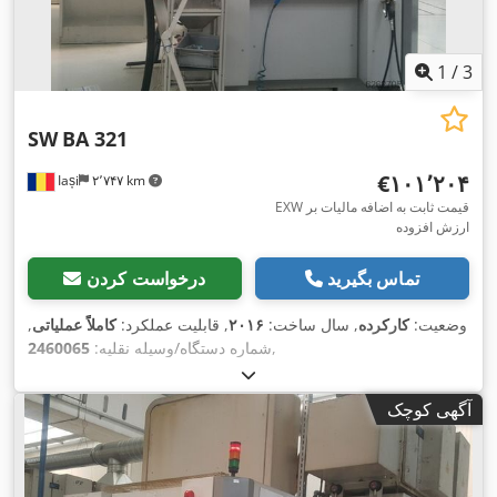
1
/
3
SW
BA 321
‎€۱۰۱٬۲۰۴
Iași
۲٬۷۴۷ km
EXW قیمت ثابت به اضافه مالیات بر
ارزش افزوده
تماس بگیرید
درخواست کردن
وضعیت:
کارکرده
, سال ساخت:
۲۰۱۶
, قابلیت عملکرد:
کاملاً عملیاتی
,
,
شماره دستگاه/وسیله نقلیه:
2460065
آگهی کوچک