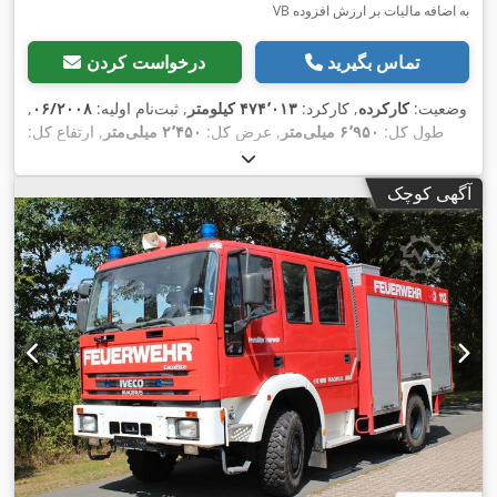
VB به اضافه مالیات بر ارزش افزوده
تماس بگیرید
درخواست کردن
وضعیت:
کارکرده
, کارکرد:
۴۷۴٬۰۱۳ کیلومتر
, ثبت‌نام اولیه:
۰۶/۲۰۰۸
,
طول کل:
۶٬۹۵۰ میلی‌متر
, عرض کل:
۲٬۴۵۰ میلی‌متر
, ارتفاع کل:
۲٬۳۱۰ میلی‌متر
, سال ساخت:
۲۰۰۸
, تجهیزات:
اِی‌بی‌اِس‎, تهویه
,
مطبوع, فرمان هیدرولیک, کروز کنترل
آگهی کوچک