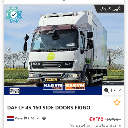
آگهی کوچک
1
/
14
DAF
LF 45.160 SIDE DOORS FRIGO
‎€۷٬۴۵۰
Vuren
۴٬۴۵۰ km
‎€۷٬۷۵۰
VB به اضافه مالیات بر ارزش افزوده