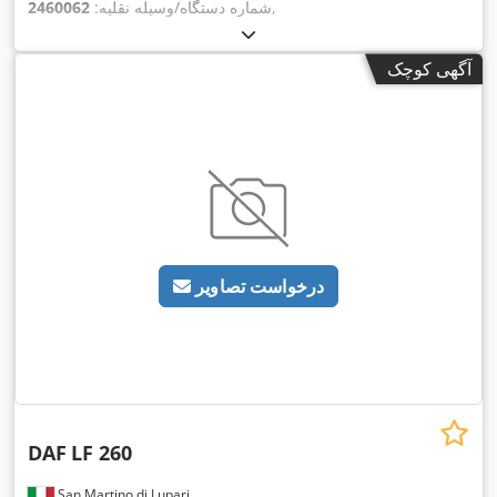
,
شماره دستگاه/وسیله نقلیه:
2460062
آگهی کوچک
درخواست تصاویر
DAF
LF 260
San Martino di Lupari