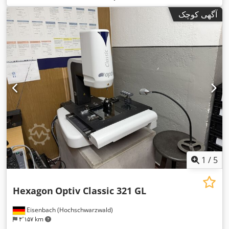
, رنگ:
سفید
, نوع
4x2
, پیکربندی محور:
295/80 R 22.5
تایر:
آگهی کوچک
,
چرخ‌دنده:
مکانیکی
, تعداد صندلی‌ها:
۲
1
/
5
Hexagon
Optiv Classic 321 GL
Eisenbach (Hochschwarzwald)
۴٬۱۵۷ km