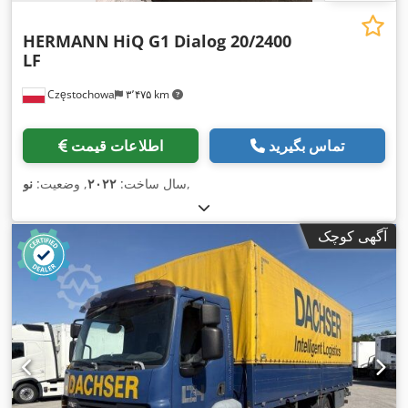
HERMANN
HiQ G1 Dialog 20/2400
LF
Częstochowa
۳٬۴۷۵ km
تماس بگیرید
اطلاعات قیمت
,
سال ساخت:
۲۰۲۲
, وضعیت:
نو
آگهی کوچک