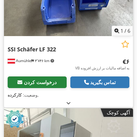
1
/
6
SSI Schäfer
LF 322
‎€۶
Aumühle
۳٬۷۴۶ km
VB به اضافه مالیات بر ارزش افزوده
تماس بگیرید
درخواست کردن
,
وضعیت:
کارکرده
آگهی کوچک