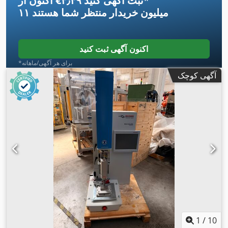
*
اکنون از ‎€۴٫۴۹ ثبت آگهی کنید
۱۱ میلیون خریدار
منتظر شما هستند
اکنون آگهی ثبت کنید
*برای هر آگهی/ماهانه
آگهی کوچک
1
/
10