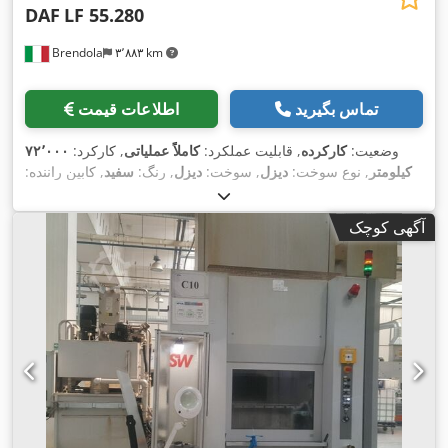
DAF
LF 55.280
Brendola
۳٬۸۸۳ km
تماس بگیرید
اطلاعات قیمت
وضعیت:
کارکرده
, قابلیت عملکرد:
کاملاً عملیاتی
, کارکرد:
۷۲٬۰۰۰
کیلومتر
, نوع سوخت:
دیزل
, سوخت:
دیزل
, رنگ:
سفید
, کابین راننده:
,
کابین روزانه
, سال ساخت:
۲۰۱۲
, تجهیزات:
تهویه مطبوع, جرثقیل
آگهی کوچک