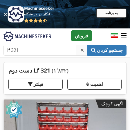
Machineseeker
به برنامه
رایگان در فروشگاه
فروش
جستجو کردن
دست دوم Lf 321
(۱٬۸۳۲)
اهمیت
فیلتر
آگهی کوچک