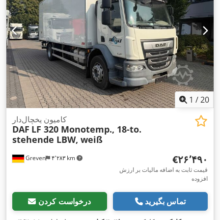
1
/
20
کامیون یخچال‌دار
DAF
LF 320 Monotemp., 18-to.
stehende LBW, weiß
‎€۲۶٬۴۹۰
Greven
۴٬۲۸۳ km
قیمت ثابت به اضافه مالیات بر ارزش
افزوده
تماس بگیرید
درخواست کردن