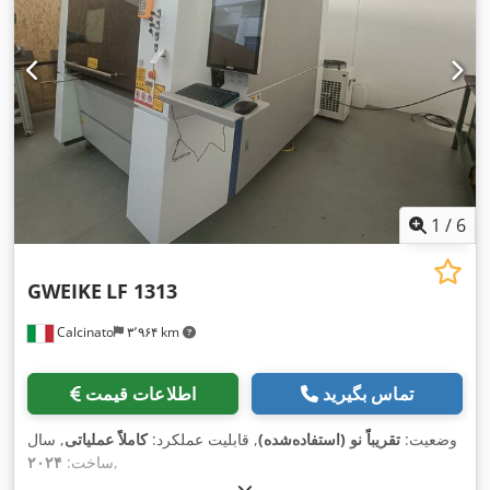
1
/
6
GWEIKE
LF 1313
Calcinato
۳٬۹۶۴ km
تماس بگیرید
اطلاعات قیمت
وضعیت:
تقریباً نو (استفاده‌شده)
, قابلیت عملکرد:
کاملاً عملیاتی
, سال
,
ساخت:
۲۰۲۴