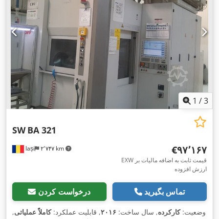
1
/
3
SW
BA 321
‎€۹۷٬۱۶۷
Iași
۲٬۷۴۷ km
EXW قیمت ثابت به اضافه مالیات بر
ارزش افزوده
تماس بگیرید
درخواست کردن
وضعیت:
کارکرده
, سال ساخت:
۲۰۱۶
, قابلیت عملکرد:
کاملاً عملیاتی
,