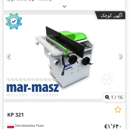
آگهی کوچک
1
/
16
KP 321
‎€۱٬۶۴۰
Sierakowska Huta