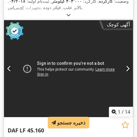
وضعیت:
کارکرده
, کارکرد:
۴۰۴٬۰۰۰ کیلومتر
, ثبت‌نام اولیه:
۰۴/۲۰۱۸
,
,
اِی‌بی‌اِس‎, بالابر عقب, فیلتر دوده
تجهیزات:
آگهی کوچک
1
/
14
ذخیره جستجو
DAF
LF 45.160