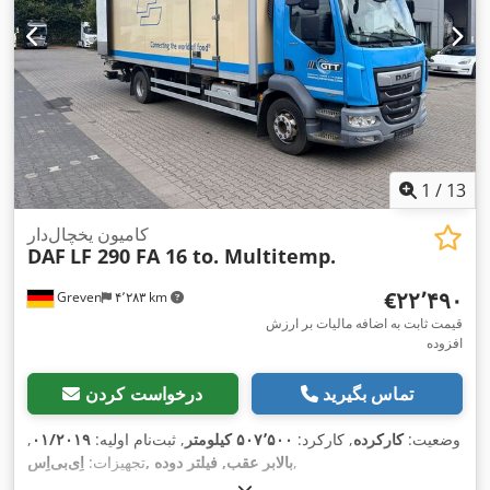
1
/
13
کامیون یخچال‌دار
DAF
LF 290 FA 16 to. Multitemp.
‎€۲۲٬۴۹۰
Greven
۴٬۲۸۳ km
قیمت ثابت به اضافه مالیات بر ارزش
افزوده
تماس بگیرید
درخواست کردن
وضعیت:
کارکرده
, کارکرد:
۵۰۷٬۵۰۰ کیلومتر
, ثبت‌نام اولیه:
۰۱/۲۰۱۹
,
,
اِی‌بی‌اِس‎, بالابر عقب, فیلتر دوده
تجهیزات: