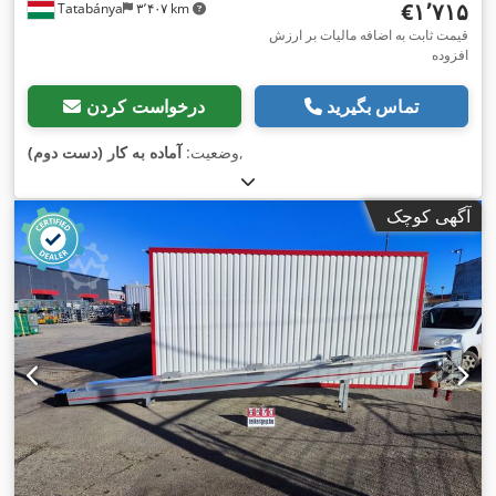
‎€۱٬۷۱۵
Tatabánya
۳٬۴۰۷ km
قیمت ثابت به اضافه مالیات بر ارزش
افزوده
تماس بگیرید
درخواست کردن
,
وضعیت:
آماده به کار (دست دوم)
آگهی کوچک