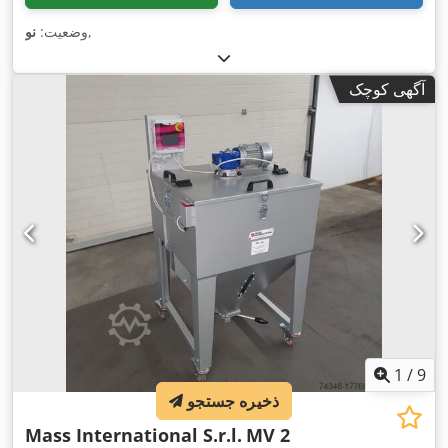
,
وضعیت:
نو
آگهی کوچک
1
/
9
ذخیره جستجو
Mass International S.r.l.
MV 2