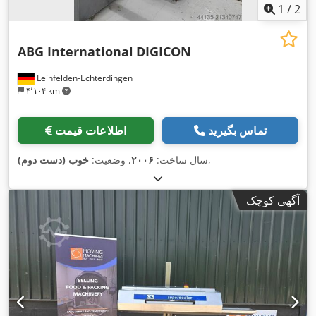
1
/
2
ABG International
DIGICON
Leinfelden-Echterdingen
۴٬۱۰۴ km
تماس بگیرید
اطلاعات قیمت
,
سال ساخت:
۲۰۰۶
, وضعیت:
خوب (دست دوم)
آگهی کوچک