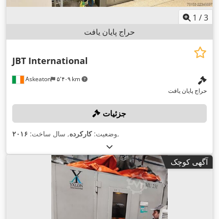
1
/
3
حراج پایان یافت
JBT International
Askeaton
۵٬۴۰۹ km
حراج پایان یافت
جزئیات
,
وضعیت:
کارکرده
, سال ساخت:
۲۰۱۶
آگهی کوچک