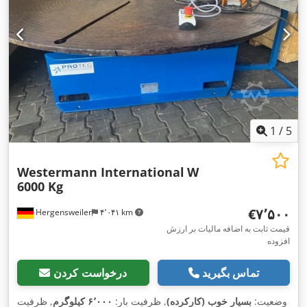
1
/
5
Westermann International
W
6000 Kg
‎€۷٬۵۰۰
Hergensweiler
۴٬۰۴۱ km
قیمت ثابت به اضافه مالیات بر ارزش
افزوده
تماس بگیرید
درخواست کردن
وضعیت:
بسیار خوب (کارکرده)
, ظرفیت بار:
۶٬۰۰۰ کیلوگرم
, ظرفیت