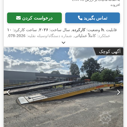
افزوده
تماس بگیرید
درخواست کردن
, قابلیت
۱۰ h
وضعیت:
کارکرده
, سال ساخت:
۲۰۲۶
, ساعت کارکرد:
عملکرد:
کاملاً عملیاتی
, شماره دستگاه/وسیله نقلیه:
2026-078
,
عرض کار:
۱٬۶۰۰ میلی‌متر
, ارتفاع کاری:
۱۰۰ میلی‌متر
, حداکثر عرض
,
برش:
۱٬۶۰۰ میلی‌متر
, تعداد جایگاه‌ها در مگزین ابزار:
۲
آگهی کوچک