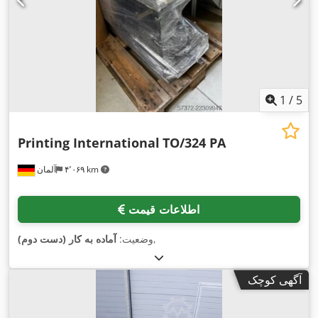
1
/
5
Printing International
TO/324 PA
۴٬۰۶۹ km
آلمان
اطلاعات قیمت
,
وضعیت:
آماده به کار (دست دوم)
آگهی کوچک