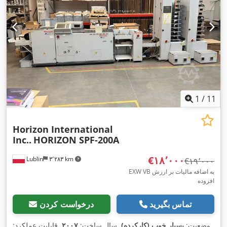
1
/
11
Horizon International
Inc..
HORIZON SPF-200A
‎€۱۸٬۰۰۰
Lublin
۳٬۲۸۳ km
‎€۱۹٬۰۰۰
EXW VB به اضافه مالیات بر ارزش
افزوده
تماس بگیرید
درخواست کردن
وضعیت:
بسیار خوب (کارکرده)
, سال ساخت:
۲۰۰۷
, قابلیت عملکرد: