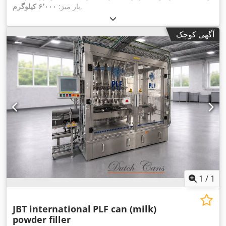
,
بار میز:
۶٬۰۰۰ کیلوگرم
آگهی کوچک
1
/
1
JBT international
PLF can (milk)
powder filler