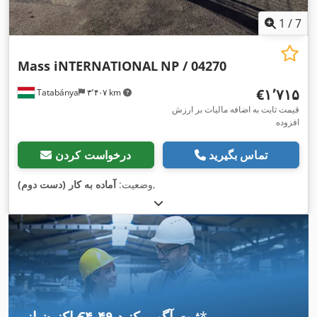
1
/
7
Mass iNTERNATIONAL
NP / 04270
‎€۱٬۷۱۵
Tatabánya
۳٬۴۰۷ km
قیمت ثابت به اضافه مالیات بر ارزش
افزوده
تماس بگیرید
درخواست کردن
,
وضعیت:
آماده به کار (دست دوم)
*
اکنون از ‎€۴٫۴۹ ثبت آگهی کنید