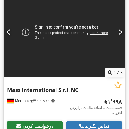
1
/
3
Mass International S.r.l.
NC
‎€۱٬۹۹۸
Merenberg
۴٬۲۰۹ km
قیمت ثابت به اضافه مالیات بر ارزش
افزوده
تماس بگیرید
درخواست کردن