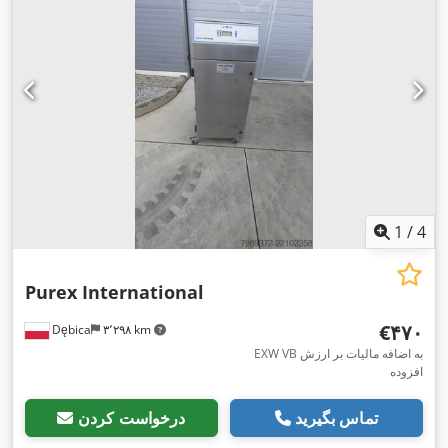
1
/
4
Purex International
‎€۴۷۰
Dębica
۳٬۲۹۸ km
EXW VB به اضافه مالیات بر ارزش
افزوده
تماس بگیرید
درخواست کردن