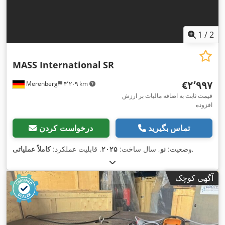
1
/
2
MASS International
SR
‎€۲٬۹۹۷
Merenberg
۴٬۲۰۹ km
قیمت ثابت به اضافه مالیات بر ارزش
افزوده
تماس بگیرید
درخواست کردن
,
وضعیت:
نو
, سال ساخت:
۲۰۲۵
, قابلیت عملکرد:
کاملاً عملیاتی
آگهی کوچک