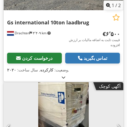
1
/
2
Gs international
10ton laadbrug
‎€۶٬۵۰۰
Drachten
۴٬۴۰۹ km
قیمت ثابت به اضافه مالیات بر ارزش
افزوده
تماس بگیرید
درخواست کردن
,
وضعیت:
کارکرده
, سال ساخت:
۲۰۲۰
آگهی کوچک