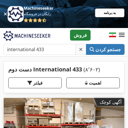
Machineseeker
به برنامه
رایگان در فروشگاه
فروش
جستجو کردن
دست دوم International 433
(۸٬۶۰۲)
اهمیت
فیلتر
آگهی کوچک