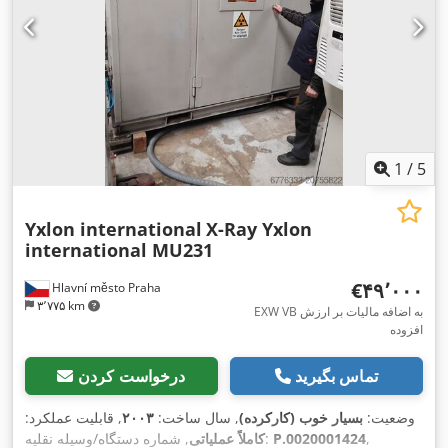
1
/
5
Yxlon international
X-Ray Yxlon
international MU231
‎€۴۹٬۰۰۰
Hlavní město Praha
۳٬۷۷۵ km
EXW VB به اضافه مالیات بر ارزش
افزوده
تماس بگیرید
درخواست کردن
وضعیت:
بسیار خوب (کارکرده)
, سال ساخت:
۲۰۰۳
, قابلیت عملکرد:
,
P.0020001424
, شماره دستگاه/وسیله نقلیه:
کاملاً عملیاتی