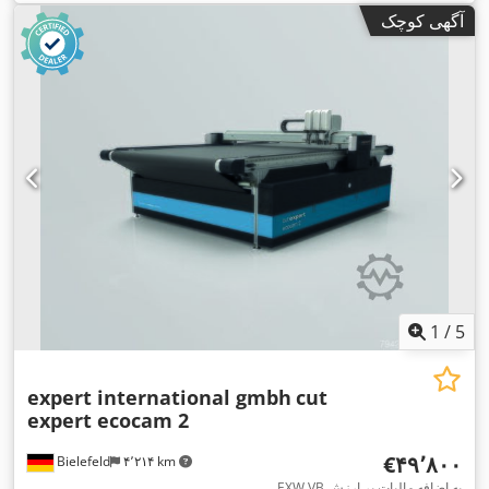
آگهی کوچک
1
/
5
expert international gmbh
cut
expert ecocam 2
‎€۴۹٬۸۰۰
Bielefeld
۴٬۲۱۴ km
EXW VB به اضافه مالیات بر ارزش