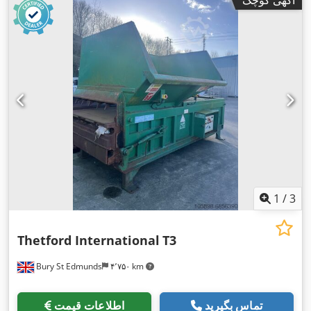
آگهی کوچک
1
/
3
Thetford International
T3
Bury St Edmunds
۴٬۷۵۰ km
تماس بگیرید
اطلاعات قیمت