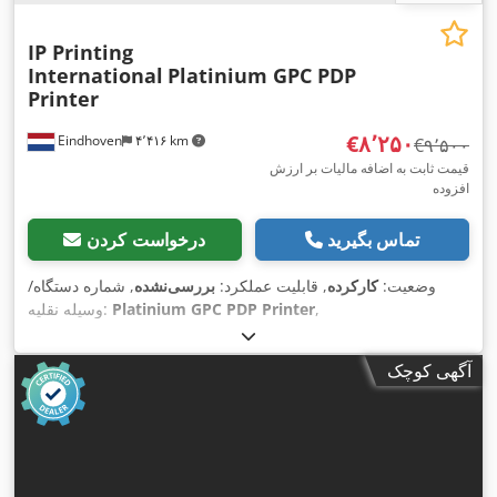
IP Printing
International
Platinium GPC PDP
Printer
‎€۸٬۲۵۰
Eindhoven
۴٬۴۱۶ km
‎€۹٬۵۰۰
قیمت ثابت به اضافه مالیات بر ارزش
افزوده
تماس بگیرید
درخواست کردن
وضعیت:
کارکرده
, قابلیت عملکرد:
بررسی‌نشده
, شماره دستگاه/
,
Platinium GPC PDP Printer
وسیله نقلیه:
آگهی کوچک