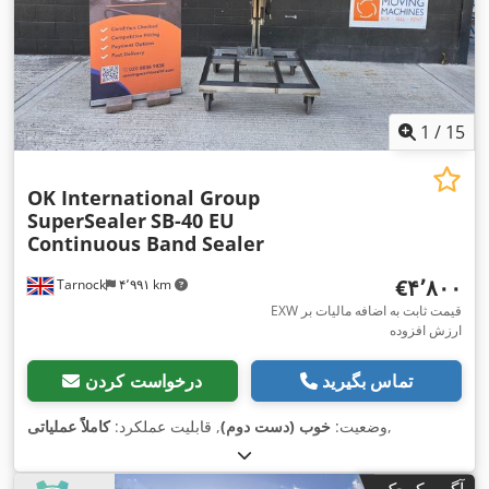
1
/
15
OK International Group
SuperSealer
SB-40 EU
Continuous Band Sealer
‎€۴٬۸۰۰
Tarnock
۴٬۹۹۱ km
EXW قیمت ثابت به اضافه مالیات بر
ارزش افزوده
تماس بگیرید
درخواست کردن
,
وضعیت:
خوب (دست دوم)
, قابلیت عملکرد:
کاملاً عملیاتی