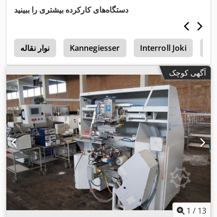
دستگاه‌های کارکرده بیشتری را ببینید
In
Interroll Joki
Kannegiesser
نوار نقاله
0
آگهی کوچک
1
/
13