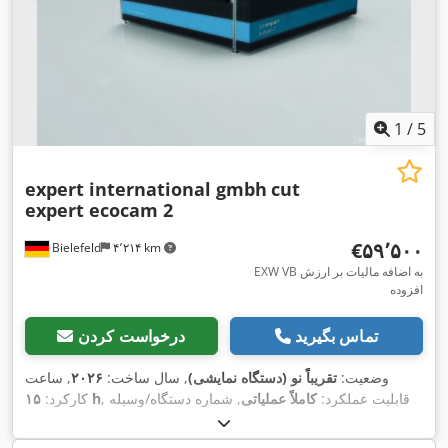
1
/
5
expert international gmbh
cut
expert ecocam 2
‎€۵۹٬۵۰۰
Bielefeld
۴٬۲۱۴ km
EXW VB به اضافه مالیات بر ارزش
افزوده
تماس بگیرید
درخواست کردن
وضعیت:
تقریباً نو (دستگاه نمایشی)
, سال ساخت:
۲۰۲۶
, ساعت
, قابلیت عملکرد:
کاملاً عملیاتی
, شماره دستگاه/وسیله
۱۵ h
کارکرد:
نقلیه:
2002-045
, عرض کل:
۲٬۹۰۰ میلی‌متر
, طول کل:
۳٬۳۰۰
,
میلی‌متر