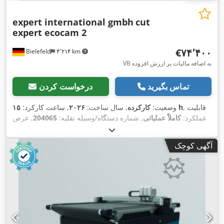
expert international gmbh
cut
expert ecocam 2
‎€۷۴٬۴۰۰
Bielefeld
۴٬۲۱۴ km
VB به اضافه مالیات بر ارزش افزوده
تماس بگیرید
درخواست کردن
, قابلیت
۱۵ h
وضعیت:
کارکرده
, سال ساخت:
۲۰۲۶
, ساعت کارکرد:
عملکرد:
کاملاً عملیاتی
, شماره دستگاه/وسیله نقلیه:
204065
, عرض
,
کل:
۲٬۹۰۰ میلی‌متر
, ارتفاع کل:
۳٬۳۰۰ میلی‌متر
آگهی کوچک