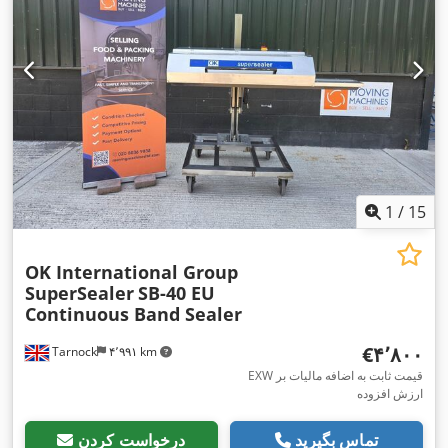
1
/
15
OK International Group
SuperSealer
SB-40 EU
Continuous Band Sealer
‎€۴٬۸۰۰
Tarnock
۴٬۹۹۱ km
EXW قیمت ثابت به اضافه مالیات بر
ارزش افزوده
تماس بگیرید
درخواست کردن