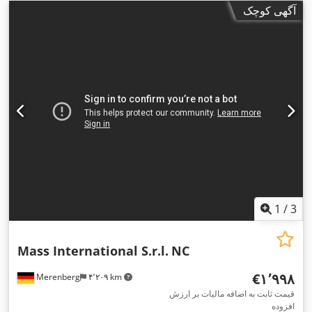
آگهی کوچک
1
/
3
Mass International S.r.l.
NC
‎€۱٬۹۹۸
Merenberg
۴٬۲۰۹ km
قیمت ثابت به اضافه مالیات بر ارزش
افزوده