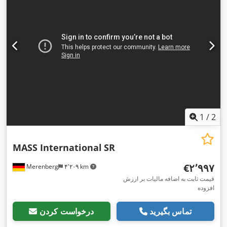
1
/
2
MASS International
SR
‎€۲٬۹۹۷
Merenberg
۴٬۲۰۹ km
قیمت ثابت به اضافه مالیات بر ارزش
افزوده
تماس بگیرید
درخواست کردن