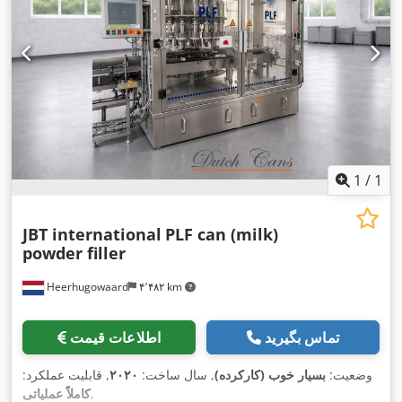
1
/
1
JBT international
PLF can (milk)
powder filler
Heerhugowaard
۴٬۴۸۲ km
تماس بگیرید
اطلاعات قیمت
وضعیت:
بسیار خوب (کارکرده)
, سال ساخت:
۲۰۲۰
, قابلیت عملکرد:
,
کاملاً عملیاتی