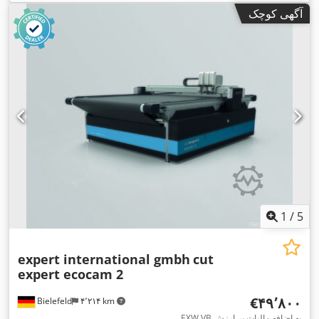
آگهی کوچک
1
/
5
expert international gmbh
cut
expert ecocam 2
‎€۴۹٬۸۰۰
Bielefeld
۴٬۲۱۴ km
EXW VB به اضافه مالیات بر ارزش