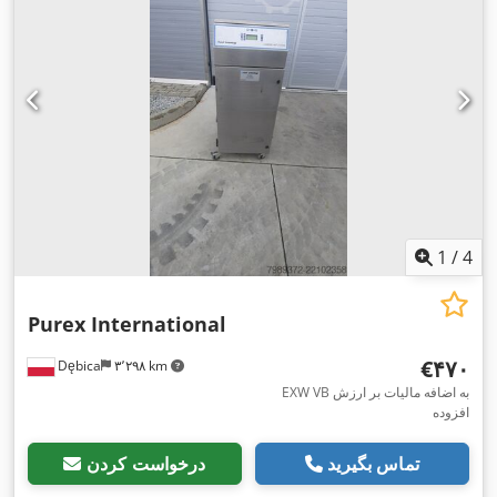
1
/
4
Purex International
‎€۴۷۰
Dębica
۳٬۲۹۸ km
EXW VB به اضافه مالیات بر ارزش
افزوده
تماس بگیرید
درخواست کردن