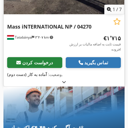
1
/
7
Mass iNTERNATIONAL
NP / 04270
‎€۱٬۷۱۵
Tatabánya
۳٬۴۰۷ km
قیمت ثابت به اضافه مالیات بر ارزش
افزوده
تماس بگیرید
درخواست کردن
,
وضعیت:
آماده به کار (دست دوم)
*
اکنون از ‎€۴٫۴۹ ثبت آگهی کنید