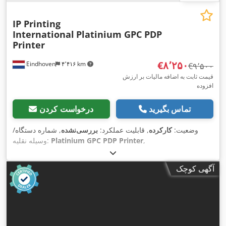
IP Printing
International
Platinium GPC PDP
Printer
‎€۸٬۲۵۰
Eindhoven
۴٬۴۱۶ km
‎€۹٬۵۰۰
قیمت ثابت به اضافه مالیات بر ارزش
افزوده
تماس بگیرید
درخواست کردن
وضعیت:
کارکرده
, قابلیت عملکرد:
بررسی‌نشده
, شماره دستگاه/
,
Platinium GPC PDP Printer
وسیله نقلیه:
آگهی کوچک