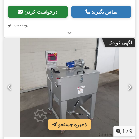
تماس بگیرید
درخواست کردن
,
وضعیت:
نو
آگهی کوچک
ذخیره جستجو
1
/
9