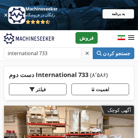
Machineseeker
به برنامه
رایگان در فروشگاه
فروش
جستجو کردن
دست دوم International 733
(۸٬۵۸۶)
اهمیت
فیلتر
آگهی کوچک