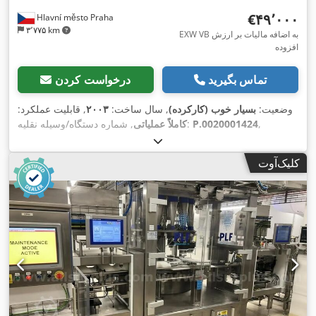
‎€۴۹٬۰۰۰
Hlavní město Praha
۳٬۷۷۵ km
EXW VB به اضافه مالیات بر ارزش
افزوده
تماس بگیرید
درخواست کردن
وضعیت:
بسیار خوب (کارکرده)
, سال ساخت:
۲۰۰۳
, قابلیت عملکرد:
,
P.0020001424
, شماره دستگاه/وسیله نقلیه:
کاملاً عملیاتی
کلیک‌آوت