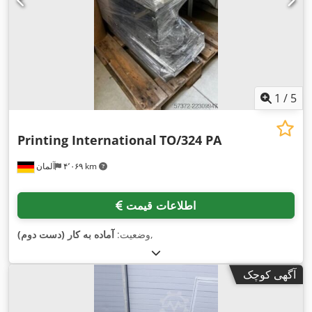
1
/
5
Printing International
TO/324 PA
۴٬۰۶۹ km
آلمان
اطلاعات قیمت
,
وضعیت:
آماده به کار (دست دوم)
آگهی کوچک