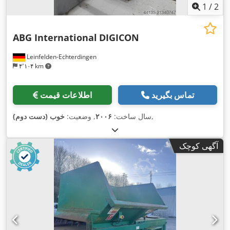
1
/
2
ABG International
DIGICON
Leinfelden-Echterdingen
۴٬۱۰۴ km
تماس بگیرید
اطلاعات قیمت
,
سال ساخت:
۲۰۰۶
, وضعیت:
خوب (دست دوم)
آگهی کوچک