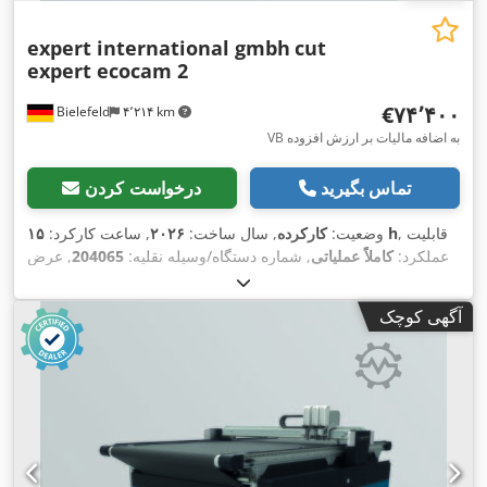
expert international gmbh
cut
expert ecocam 2
‎€۷۴٬۴۰۰
Bielefeld
۴٬۲۱۴ km
VB به اضافه مالیات بر ارزش افزوده
تماس بگیرید
درخواست کردن
, قابلیت
۱۵ h
وضعیت:
کارکرده
, سال ساخت:
۲۰۲۶
, ساعت کارکرد:
عملکرد:
کاملاً عملیاتی
, شماره دستگاه/وسیله نقلیه:
204065
, عرض
,
کل:
۲٬۹۰۰ میلی‌متر
, ارتفاع کل:
۳٬۳۰۰ میلی‌متر
آگهی کوچک