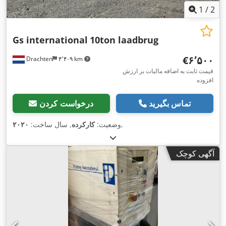
1
/
2
Gs international
10ton laadbrug
‎€۶٬۵۰۰
Drachten
۴٬۴۰۹ km
قیمت ثابت به اضافه مالیات بر ارزش
افزوده
تماس بگیرید
درخواست کردن
,
وضعیت:
کارکرده
, سال ساخت:
۲۰۲۰
آگهی کوچک