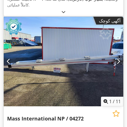
,
کاملاً عملیاتی
آگهی کوچک
1
/
11
Mass International
NP / 04272