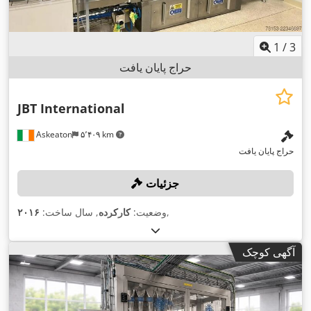
1
/
3
حراج پایان یافت
JBT International
Askeaton
۵٬۴۰۹ km
حراج پایان یافت
جزئیات
,
وضعیت:
کارکرده
, سال ساخت:
۲۰۱۶
آگهی کوچک