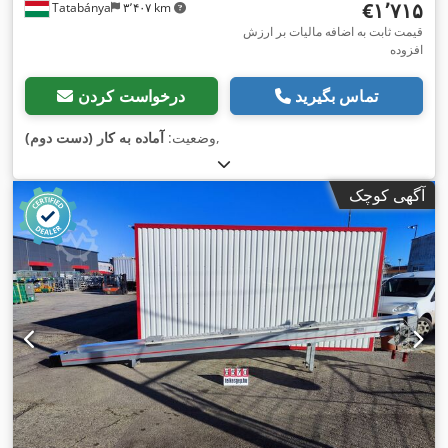
‎€۱٬۷۱۵
Tatabánya
۳٬۴۰۷ km
قیمت ثابت به اضافه مالیات بر ارزش
افزوده
تماس بگیرید
درخواست کردن
,
وضعیت:
آماده به کار (دست دوم)
آگهی کوچک