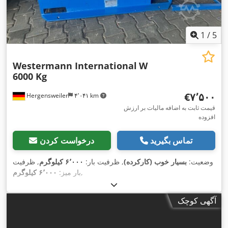
1
/
5
Westermann International
W
6000 Kg
‎€۷٬۵۰۰
Hergensweiler
۴٬۰۴۱ km
قیمت ثابت به اضافه مالیات بر ارزش
افزوده
تماس بگیرید
درخواست کردن
وضعیت:
بسیار خوب (کارکرده)
, ظرفیت بار:
۶٬۰۰۰ کیلوگرم
, ظرفیت
,
بار میز:
۶٬۰۰۰ کیلوگرم
آگهی کوچک