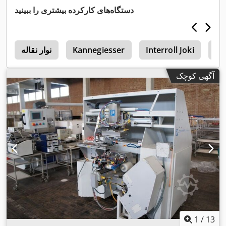
دستگاه‌های کارکرده بیشتری را ببینید
In
Interroll Joki
Kannegiesser
نوار نقاله
0
آگهی کوچک
1
/
13