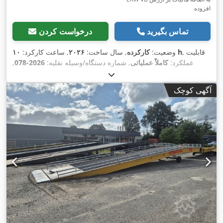
افزوده
تماس بگیرید
درخواست کردن
, قابلیت
۱۰ h
وضعیت:
کارکرده
, سال ساخت:
۲۰۲۶
, ساعت کارکرد:
عملکرد:
کاملاً عملیاتی
, شماره دستگاه/وسیله نقلیه:
2026-078
,
عرض کار:
۱٬۶۰۰ میلی‌متر
, ارتفاع کاری:
۱۰۰ میلی‌متر
, حداکثر عرض
,
برش:
۱٬۶۰۰ میلی‌متر
, تعداد جایگاه‌ها در مگزین ابزار:
۲
آگهی کوچک