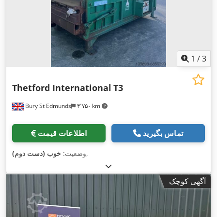
1
/
3
Thetford International
T3
Bury St Edmunds
۴٬۷۵۰ km
تماس بگیرید
اطلاعات قیمت
,
وضعیت:
خوب (دست دوم)
آگهی کوچک