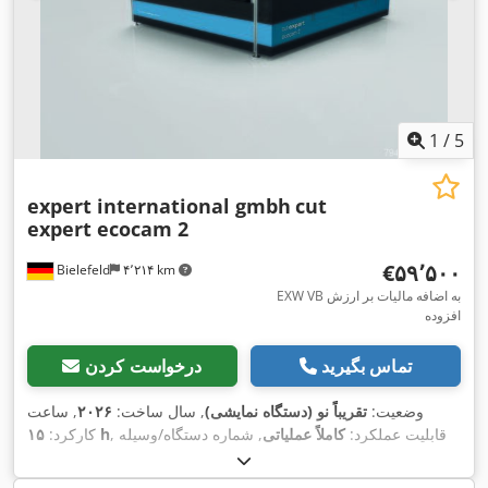
1
/
5
expert international gmbh
cut
expert ecocam 2
‎€۵۹٬۵۰۰
Bielefeld
۴٬۲۱۴ km
EXW VB به اضافه مالیات بر ارزش
افزوده
تماس بگیرید
درخواست کردن
وضعیت:
تقریباً نو (دستگاه نمایشی)
, سال ساخت:
۲۰۲۶
, ساعت
, قابلیت عملکرد:
کاملاً عملیاتی
, شماره دستگاه/وسیله
۱۵ h
کارکرد:
نقلیه:
2002-045
, عرض کل:
۲٬۹۰۰ میلی‌متر
, طول کل:
۳٬۳۰۰
,
میلی‌متر