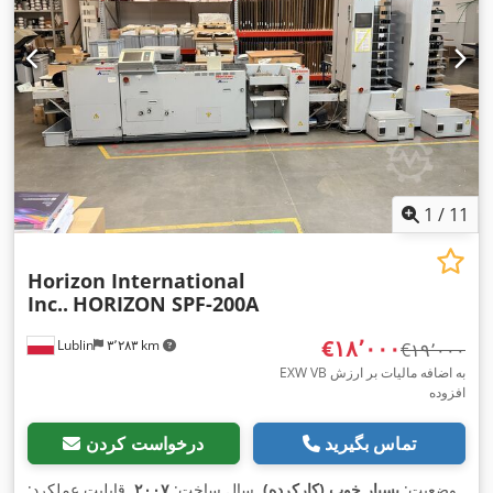
1
/
11
Horizon International
Inc..
HORIZON SPF-200A
‎€۱۸٬۰۰۰
Lublin
۳٬۲۸۳ km
‎€۱۹٬۰۰۰
EXW VB به اضافه مالیات بر ارزش
افزوده
تماس بگیرید
درخواست کردن
وضعیت:
بسیار خوب (کارکرده)
, سال ساخت:
۲۰۰۷
, قابلیت عملکرد: